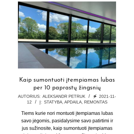
Kaip sumontuoti įtempiamas lubas
per 10 paprastų žingsnių
2021-
AUTORIUS:
ALEKSANDR PETRUK
🗲
2021-11-
12
Į:
STATYBA, APDAILA, REMONTAS
11-
12
Tiems kurie nori montuoti įtempiamas lubas
savo jėgomis, pasidalysime savo patirtimi ir
jus sužinosite, kaip sumontuoti įtempiamas