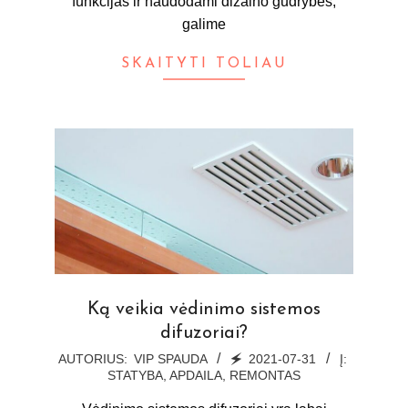
funkcijas ir naudodami dizaino gudrybes,
galime
SKAITYTI TOLIAU
Ką veikia vėdinimo sistemos
difuzoriai?
2021-
AUTORIUS:
VIP SPAUDA
🗲
2021-07-31
Į:
STATYBA, APDAILA, REMONTAS
07-
31