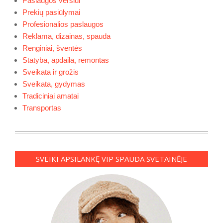
Paslaugos verslui
Prekių pasiūlymai
Profesionalios paslaugos
Reklama, dizainas, spauda
Renginiai, šventės
Statyba, apdaila, remontas
Sveikata ir grožis
Sveikata, gydymas
Tradiciniai amatai
Transportas
SVEIKI APSILANKĘ VIP SPAUDA SVETAINĖJE