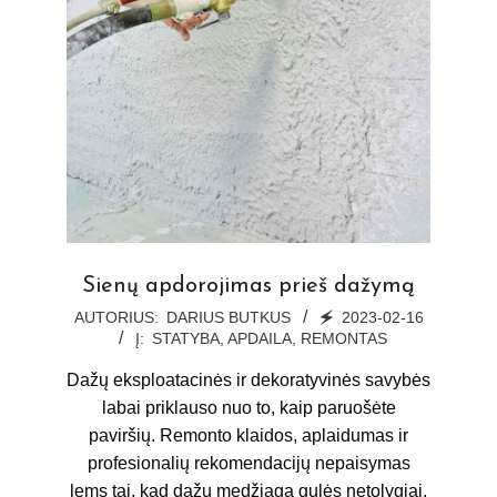
Sienų apdorojimas prieš dažymą
2023-
AUTORIUS:
DARIUS BUTKUS
🗲
2023-02-16
Į:
STATYBA, APDAILA, REMONTAS
02-
16
Dažų eksploatacinės ir dekoratyvinės savybės
labai priklauso nuo to, kaip paruošėte
paviršių. Remonto klaidos, aplaidumas ir
profesionalių rekomendacijų nepaisymas
lems tai, kad dažų medžiaga gulės netolygiai,