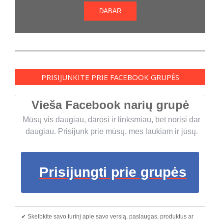
DABAR
PRISIJUNKITE PRIE FACEBOOK GRUPĖS
Vieša Facebook narių grupė
Mūsų vis daugiau, darosi ir linksmiau, bet norisi dar
daugiau. Prisijunk prie mūsų, mes laukiam ir jūsų.
Prisijungti prie grupės
✔ Skelbkite savo turinį apie savo verslą, paslaugas, produktus ar