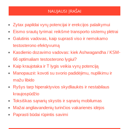
puslapiavimas
NAUJAUSI ĮRAŠAI
Zytax papildai vyrų potencijai ir erekcijos palaikymui
Eismo srautų tyrimai: reikšmė transporto sistemų plėtrai
Galutinis vadovas, kaip suprasti viso ir nemokamo
testosterono efektyvumą
Kasdienio dozavimo vadovas: kiek Ashwagandha / KSM-
66 optimaliam testosterono lygiui?
Kaip kraujotaka ir T lygis veikia vyrų potenciją
Manopauzė: kovoti su svorio padidėjimu, nuplikimu ir
mažu libido
Ryšys tarp hiperaktyvios skydliaukės ir nestabilaus
kraujospūdžio
Toksiškas sąnarių skystis ir sąnarių mobilumas
Mažai angliavandenių turinčios vakarienės idėjos
Paprasti būdai rūpintis savimi