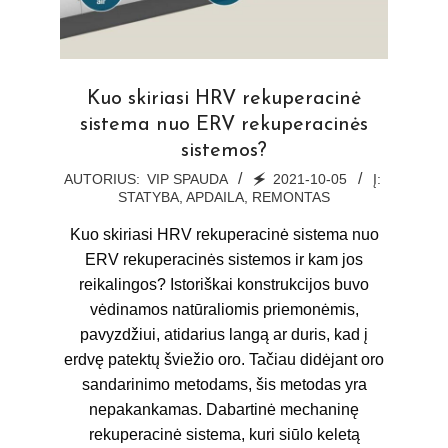
Kuo skiriasi HRV rekuperacinė
sistema nuo ERV rekuperacinės
sistemos?
2021-
AUTORIUS:
VIP SPAUDA
🗲
2021-10-05
Į:
STATYBA, APDAILA, REMONTAS
10-
05
Kuo skiriasi HRV rekuperacinė sistema nuo
ERV rekuperacinės sistemos ir kam jos
reikalingos? Istoriškai konstrukcijos buvo
vėdinamos natūraliomis priemonėmis,
pavyzdžiui, atidarius langą ar duris, kad į
erdvę patektų šviežio oro. Tačiau didėjant oro
sandarinimo metodams, šis metodas yra
nepakankamas. Dabartinė mechaninę
rekuperacinė sistema, kuri siūlo keletą