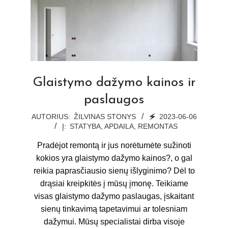
Glaistymo dažymo kainos ir
paslaugos
2023-
AUTORIUS:
ŽILVINAS STONYS
🗲
2023-06-06
Į:
STATYBA, APDAILA, REMONTAS
06-
06
Pradėjot remontą ir jus norėtumėte sužinoti
kokios yra glaistymo dažymo kainos?, o gal
reikia paprasčiausio sienų išlyginimo? Dėl to
drąsiai kreipkitės į mūsų įmonę. Teikiame
visas glaistymo dažymo paslaugas, įskaitant
sienų tinkavimą tapetavimui ar tolesniam
dažymui. Mūsų specialistai dirba visoje