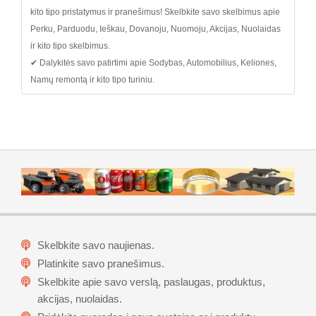
kito tipo pristatymus ir pranešimus! Skelbkite savo skelbimus apie
Perku, Parduodu, Ieškau, Dovanoju, Nuomoju, Akcijas, Nuolaidas
ir kito tipo skelbimus.
✔ Dalykitės savo patirtimi apie Sodybas, Automobilius, Keliones,
Namų remontą ir kito tipo turiniu.
Skelbkite savo naujienas.
Platinkite savo pranešimus.
Skelbkite apie savo verslą, paslaugas, produktus,
akcijas, nuolaidas.