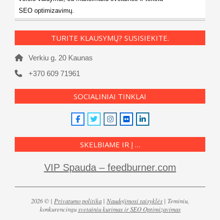
SEO optimizavimų.
TURITE KLAUSYMŲ? SUSISIEKITE.
Verkiu g. 20 Kaunas
+370 609 71961
SOCIALINIAI TINKLAI
SKELBIAME IR Į …
VIP Spauda – feedburner.com
2026 © |
Privatumo politika
|
Naudojimosi taisyklės
| Teminiu,
konkurencingu
svetainiu kurimas ir SEO Optimizavimas