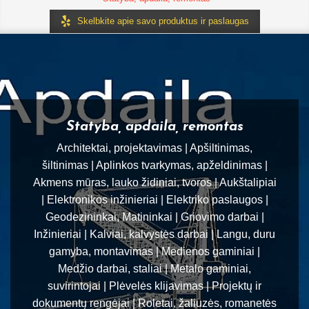
Skelbkite apie savo produktus ir paslaugas
Statyba, apdaila, remontas
Architektai, projektavimas | Apšiltinimas,
šiltinimas | Aplinkos tvarkymas, apželdinimas |
Akmens mūras, lauko židiniai, tvoros | Aukštalipiai
| Elektronikos inžinieriai | Elektriko paslaugos |
Geodezininkai, Matininkai | Griovimo darbai |
Inžinieriai | Kalviai, kalvystės darbai | Langu, duru
gamyba, montavimas | Medienos gaminiai |
Medžio darbai, staliai | Metalo gaminiai,
suvirintojai | Plėvelės klijavimas | Projektų ir
dokumentų rengėjai | Roletai, žaliuzės, romanetės