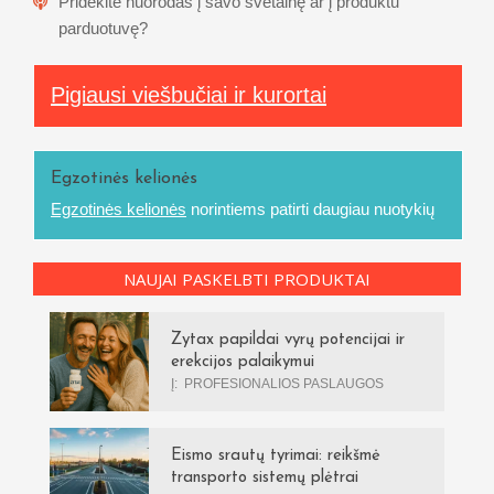
Pridėkite nuorodas į savo svetainę ar į produktu
parduotuvę?
Pigiausi viešbučiai ir kurortai
Egzotinės kelionės
Egzotinės kelionės
norintiems patirti daugiau nuotykių
NAUJAI PASKELBTI PRODUKTAI
Zytax papildai vyrų potencijai ir
erekcijos palaikymui
Į:
PROFESIONALIOS PASLAUGOS
Eismo srautų tyrimai: reikšmė
transporto sistemų plėtrai