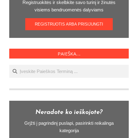
Registruokitės ir skelbkite savo turinį ir žinutės
visiems bendruomenės dalyviams
REGISTRUOTIS ARBA PRISIJUNGTI
PAIEŠKA….
Ieškoti
Neradote ko ieškojote?
Grįžti į pagrindinį puslapi, pasirinkti reikalinga
kategorija