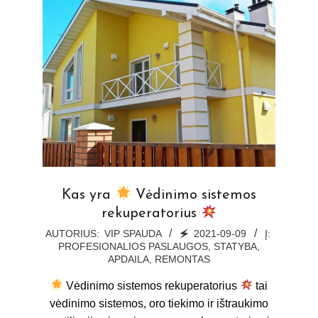
Kas yra
Vėdinimo sistemos
rekuperatorius
2021-
AUTORIUS:
VIP SPAUDA
🗲
2021-09-09
Į:
PROFESIONALIOS PASLAUGOS
,
STATYBA,
09-
APDAILA, REMONTAS
09
Vėdinimo sistemos rekuperatorius
tai
vėdinimo sistemos, oro tiekimo ir ištraukimo