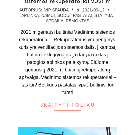
sistemos rekuperatoriai 2021 m
2021-
AUTORIUS:
VIP SPAUDA
🗲
2021-09-12
Į:
APLINKA, NAMUI, SODUI, PASTATAI
,
STATYBA,
09-
APDAILA, REMONTAS
12
2021 m geriausi buitiniai Vėdinimo sistemos
rekuperatoriai – Rekuperatorius yra įrenginys,
kuris yra ventiliacijos sistemos dalis. Į kambarį
būtina tiekti gryną orą, o tai yra raktas į
patogios aplinkos palaikymą. Siūlome
geriausių 2021 m. buitinių rekuperatorių
apžvalgą. Vėdinimo sistemos rekuperatoriai –
kas tai? Bet kuris pastatas, ypač buitinis, turi
turėti
SKAITYTI TOLIAU