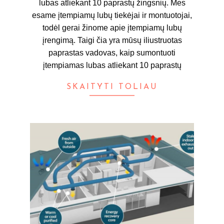
lubas atliekant 10 paprastų žingsnių. Mes
esame įtempiamų lubų tiekėjai ir montuotojai,
todėl gerai žinome apie įtempiamų lubų
įrengimą. Taigi čia yra mūsų iliustruotas
paprastas vadovas, kaip sumontuoti
įtempiamas lubas atliekant 10 paprastų
SKAITYTI TOLIAU