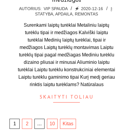
medžiagos
2020-
AUTORIUS:
VIP SPAUDA
🗲
2020-12-16
Į:
STATYBA, APDAILA, REMONTAS
12-
16
Surenkami laiptų turėklai Metaliniu laiptų
turėklu tipai ir medžiagos Kalviški laiptu
turėklai Medinių laiptų turėklai, tipai ir
medžiagos Laiptų turėklų montavimas Laiptu
turėklų tipai pagal medžiagas Mediniu turėklu
dizaino pliusai ir minusai Aliuminio laiptu
turėklai Laiptu turėklu konstrukciniai elementai
Laiptu turėklu gaminimo tipai Kurį medį geriau
rinktis laiptu turėklams? Natūralaus
SKAITYTI TOLIAU
Įrašų
1
2
…
10
Kitas