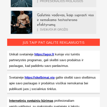
Į:
PROFESIONALIOS PASLAUGOS
Galutinis vadovas, kaip suprasti viso
ir nemokamo testosterono
efektyvumą
Į:
SVEIKATA IR GROŽIS
JUS TAIP PAT GALITE REKLAMUOTIS
Unikali svetainėje
https://agor.lt
kurioje visi turintis
partnerystės programas, gali skelbti savo produktus ir
paslaugas, kad padidintu savo pardavimus.
Svetainėje
https://skelbimai.vip
galite skelbti savo skelbimus
apie savo paslaugas ir produktus visiškai nemokamai bei
publikuoti juos į socialinius tinklus.
Internetinių svetainių kūrimas
profesionaliam
verslo valdymui, su maksimaliu svetainės ir tekstu