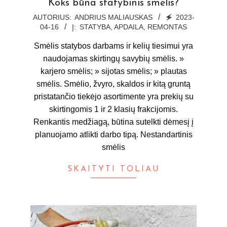
Koks būna statybinis smėlis?
2023-
AUTORIUS:
ANDRIUS MALIAUSKAS
🗲
2023-
04-16
Į:
STATYBA, APDAILA, REMONTAS
04-
16
Smėlis statybos darbams ir kelių tiesimui yra
naudojamas skirtingų savybių smėlis. »
karjero smėlis; » sijotas smėlis; » plautas
smėlis. Smėlio, žvyro, skaldos ir kitą gruntą
pristatančio tiekėjo asortimente yra prekių su
skirtingomis 1 ir 2 klasių frakcijomis.
Renkantis medžiagą, būtina sutelkti dėmesį į
planuojamo atlikti darbo tipą. Nestandartinis
smėlis
SKAITYTI TOLIAU