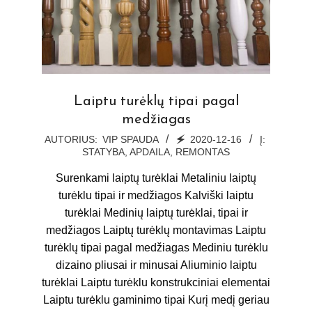
Laiptu turėklų tipai pagal
medžiagas
2020-
AUTORIUS:
VIP SPAUDA
🗲
2020-12-16
Į:
STATYBA, APDAILA, REMONTAS
12-
16
Surenkami laiptų turėklai Metaliniu laiptų
turėklu tipai ir medžiagos Kalviški laiptu
turėklai Medinių laiptų turėklai, tipai ir
medžiagos Laiptų turėklų montavimas Laiptu
turėklų tipai pagal medžiagas Mediniu turėklu
dizaino pliusai ir minusai Aliuminio laiptu
turėklai Laiptu turėklu konstrukciniai elementai
Laiptu turėklu gaminimo tipai Kurį medį geriau