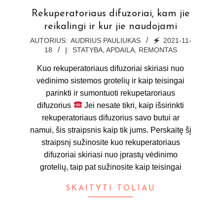
Rekuperatoriaus difuzoriai, kam jie
reikalingi ir kur jie naudojami
2021-
AUTORIUS:
AUDRIUS PAULIUKAS
🗲
2021-11-
18
Į:
STATYBA, APDAILA, REMONTAS
11-
18
Kuo rekuperatoriaus difuzoriai skiriasi nuo
vėdinimo sistemos grotelių ir kaip teisingai
parinkti ir sumontuoti rekupetaroriaus
difuzorius
Jei nesate tikri, kaip išsirinkti
rekuperatoriaus difuzorius savo butui ar
namui, šis straipsnis kaip tik jums. Perskaitę šį
straipsnį sužinosite kuo rekuperatoriaus
difuzoriai skiriasi nuo įprastų vėdinimo
grotelių, taip pat sužinosite kaip teisingai
SKAITYTI TOLIAU