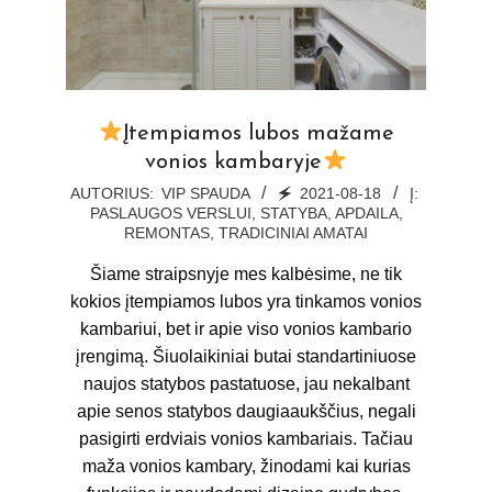
Įtempiamos lubos mažame
vonios kambaryje
2021-
AUTORIUS:
VIP SPAUDA
🗲
2021-08-18
Į:
PASLAUGOS VERSLUI
,
STATYBA, APDAILA,
08-
REMONTAS
,
TRADICINIAI AMATAI
18
Šiame straipsnyje mes kalbėsime, ne tik
kokios įtempiamos lubos yra tinkamos vonios
kambariui, bet ir apie viso vonios kambario
įrengimą. Šiuolaikiniai butai standartiniuose
naujos statybos pastatuose, jau nekalbant
apie senos statybos daugiaaukščius, negali
pasigirti erdviais vonios kambariais. Tačiau
maža vonios kambary, žinodami kai kurias