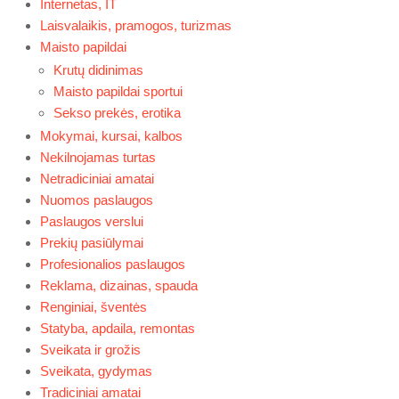
Internetas, IT
Laisvalaikis, pramogos, turizmas
Maisto papildai
Krutų didinimas
Maisto papildai sportui
Sekso prekės, erotika
Mokymai, kursai, kalbos
Nekilnojamas turtas
Netradiciniai amatai
Nuomos paslaugos
Paslaugos verslui
Prekių pasiūlymai
Profesionalios paslaugos
Reklama, dizainas, spauda
Renginiai, šventės
Statyba, apdaila, remontas
Sveikata ir grožis
Sveikata, gydymas
Tradiciniai amatai