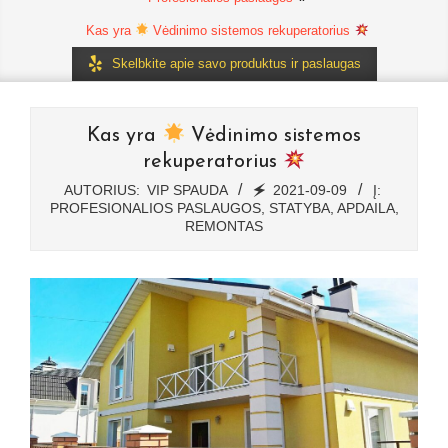
Kas yra
Vėdinimo sistemos rekuperatorius
Skelbkite apie savo produktus ir paslaugas
Kas yra
Vėdinimo sistemos
rekuperatorius
AUTORIUS:
VIP SPAUDA
🗲
2021-09-09
Į:
PROFESIONALIOS PASLAUGOS
,
STATYBA, APDAILA,
REMONTAS