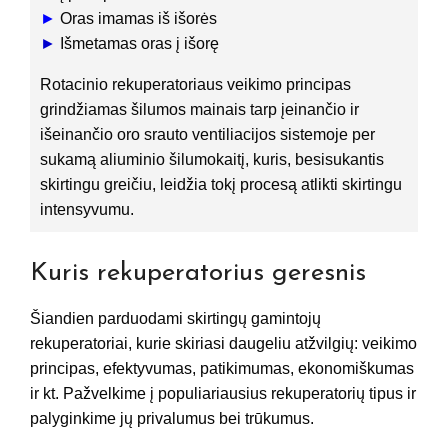
►
Oras imamas iš išorės
►
Išmetamas oras į išorę
Rotacinio rekuperatoriaus veikimo principas
grindžiamas šilumos mainais tarp įeinančio ir
išeinančio oro srauto ventiliacijos sistemoje per
sukamą aliuminio šilumokaitį, kuris, besisukantis
skirtingu greičiu, leidžia tokį procesą atlikti skirtingu
intensyvumu.
Kuris rekuperatorius geresnis
Šiandien parduodami skirtingų gamintojų
rekuperatoriai, kurie skiriasi daugeliu atžvilgių: veikimo
principas, efektyvumas, patikimumas, ekonomiškumas
ir kt. Pažvelkime į populiariausius rekuperatorių tipus ir
palyginkime jų privalumus bei trūkumus.