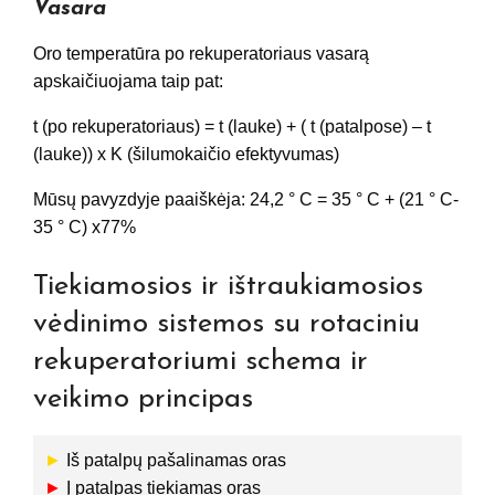
Vasara
Oro temperatūra po rekuperatoriaus vasarą
apskaičiuojama taip pat:
t (po rekuperatoriaus) = t (lauke) + ( t (patalpose) – t
(lauke)) x K (šilumokaičio efektyvumas)
Mūsų pavyzdyje paaiškėja: 24,2 ° C = 35 ° C + (21 ° C-
35 ° C) x77%
Tiekiamosios ir ištraukiamosios
vėdinimo sistemos su rotaciniu
rekuperatoriumi schema ir
veikimo principas
►
Iš patalpų pašalinamas oras
►
Į patalpas tiekiamas oras