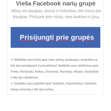
Vieša Facebook narių grupė
Mūsų vis daugiau, darosi ir linksmiau, bet norisi dar
daugiau. Prisijunk prie mūsų, mes laukiam ir jūsų.
Prisijungti prie grupės
✔ Skelbkite savo turinį apie savo verslą, paslaugas, produktus ar
kito tipo pristatymus ir pranešimus! Skelbkite savo skelbimus apie
Perku, Parduodu, Ieškau, Dovanoju, Nuomoju, Akcijas, Nuolaidas
ir kito tipo skelbimus.
✔ Dalykitės savo patirtimi apie Sodybas, Automobilius, Keliones,
Namų remontą ir kito tipo turiniu.