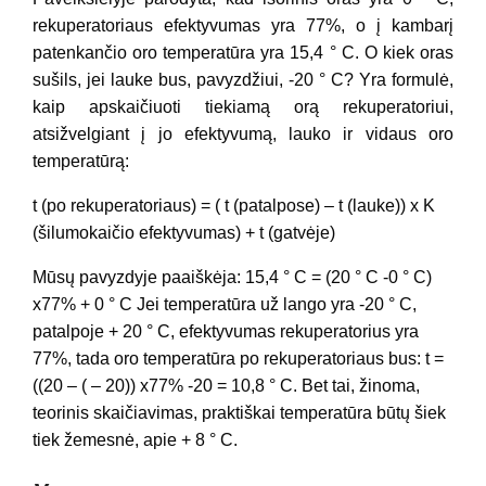
rekuperatoriaus efektyvumas yra 77%, o į kambarį
patenkančio oro temperatūra yra 15,4 ° C. O kiek oras
sušils, jei lauke bus, pavyzdžiui, -20 ° C? Yra formulė,
kaip apskaičiuoti tiekiamą orą rekuperatoriui,
atsižvelgiant į jo efektyvumą, lauko ir vidaus oro
temperatūrą:
t (po rekuperatoriaus) = ( t (patalpose) – t (lauke)) x K
(šilumokaičio efektyvumas) + t (gatvėje)
Mūsų pavyzdyje paaiškėja: 15,4 ° С = (20 ° С -0 ° С)
х77% + 0 ° С Jei temperatūra už lango yra -20 ° С,
patalpoje + 20 ° С, efektyvumas rekuperatorius yra
77%, tada oro temperatūra po rekuperatoriaus bus: t =
((20 – ( – 20)) x77% -20 = 10,8 ° C. Bet tai, žinoma,
teorinis skaičiavimas, praktiškai temperatūra būtų šiek
tiek žemesnė, apie + 8 ° C.