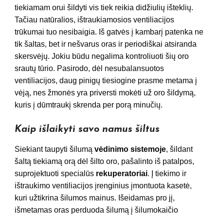
tiekiamam orui šildyti vis tiek reikia didžiulių išteklių.
Tačiau natūralios, ištraukiamosios ventiliacijos
trūkumai tuo nesibaigia. Iš gatvės į kambarį patenka ne
tik šaltas, bet ir nešvarus oras ir periodiškai atsiranda
skersvėjų. Jokiu būdu negalima kontroliuoti šių oro
srautų tūrio. Pasirodo, dėl nesubalansuotos
ventiliacijos, daug pinigų tiesiogine prasme metama į
vėją, nes žmonės yra priversti mokėti už oro šildymą,
kuris į dūmtraukį skrenda per porą minučių.
Kaip išlaikyti savo namus šiltus
Siekiant taupyti šilumą
vėdinimo sistemoje
, šildant
šaltą tiekiamą orą dėl šilto oro, pašalinto iš patalpos,
suprojektuoti specialūs
rekuperatoriai
. Į tiekimo ir
ištraukimo ventiliacijos įrenginius įmontuota kasetė,
kuri užtikrina šilumos mainus. Išeidamas pro jį,
išmetamas oras perduoda šilumą į šilumokaičio