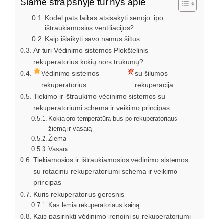
Šiame straipsnyje turinys apie
Kodėl pats laikas atsisakyti senojo tipo
ištraukiamosios ventiliacijos?
Kaip išlaikyti savo namus šiltus
Ar turi Vėdinimo sistemos Plokštelinis
rekuperatorius kokių nors trūkumų?
Vėdinimo sistemos
su šilumos
rekuperatorius
rekuperacija
Tiekimo ir ištraukimo vėdinimo sistemos su
rekuperatoriumi schema ir veikimo principas
Kokia oro temperatūra bus po rekuperatoriaus
žiemą ir vasarą
Žiema
Vasara
Tiekiamosios ir ištraukiamosios vėdinimo sistemos
su rotaciniu rekuperatoriumi schema ir veikimo
principas
Kuris rekuperatorius geresnis
Kas lemia rekuperatoriaus kainą
Kaip pasirinkti vėdinimo įrenginį su rekuperatoriumi