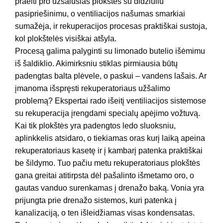
praeiti pro užšalusias plokštes su didžiuliu
pasipriešinimu, o ventiliacijos našumas smarkiai
sumažėja, ir rekuperacijos procesas praktiškai sustoja,
kol plokštelės visiškai atšyla.
Procesą galima palyginti su limonado butelio išėmimu
iš šaldiklio. Akimirksniu stiklas pirmiausia būtų
padengtas balta plėvele, o paskui – vandens lašais. Ar
įmanoma išspręsti rekuperatoriaus užšalimo
problemą? Ekspertai rado išeitį ventiliacijos sistemose
su rekuperacija įrengdami specialų apėjimo vožtuvą.
Kai tik plokštės yra padengtos ledo sluoksniu,
aplinkkelis atsidaro, o tiekiamas oras kurį laiką apeina
rekuperatoriaus kasetę ir į kambarį patenka praktiškai
be šildymo. Tuo pačiu metu rekuperatoriaus plokštės
gana greitai atitirpsta dėl pašalinto išmetamo oro, o
gautas vanduo surenkamas į drenažo baką. Vonia yra
prijungta prie drenažo sistemos, kuri patenka į
kanalizaciją, o ten išleidžiamas visas kondensatas.