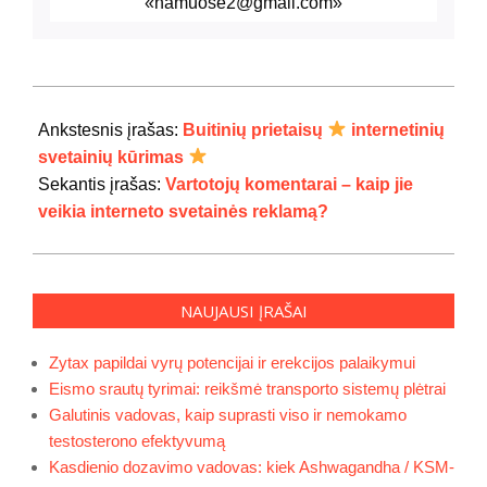
«namuose2@gmail.com»
2021-
09-
Ankstesnis įrašas:
Buitinių prietaisų
internetinių
09
svetainių kūrimas
Sekantis įrašas:
Vartotojų komentarai – kaip jie
veikia interneto svetainės reklamą?
NAUJAUSI ĮRAŠAI
Zytax papildai vyrų potencijai ir erekcijos palaikymui
Eismo srautų tyrimai: reikšmė transporto sistemų plėtrai
Galutinis vadovas, kaip suprasti viso ir nemokamo
testosterono efektyvumą
Kasdienio dozavimo vadovas: kiek Ashwagandha / KSM-