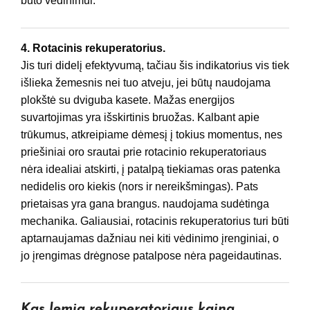
buto vėdinimui.
4. Rotacinis rekuperatorius.
Jis turi didelį efektyvumą, tačiau šis indikatorius vis tiek
išlieka žemesnis nei tuo atveju, jei būtų naudojama
plokštė su dviguba kasete. Mažas energijos
suvartojimas yra išskirtinis bruožas. Kalbant apie
trūkumus, atkreipiame dėmesį į tokius momentus, nes
priešiniai oro srautai prie rotacinio rekuperatoriaus
nėra idealiai atskirti, į patalpą tiekiamas oras patenka
nedidelis oro kiekis (nors ir nereikšmingas). Pats
prietaisas yra gana brangus. naudojama sudėtinga
mechanika. Galiausiai, rotacinis rekuperatorius turi būti
aptarnaujamas dažniau nei kiti vėdinimo įrenginiai, o
jo įrengimas drėgnose patalpose nėra pageidautinas.
Kas lemia rekuperatoriaus kainą