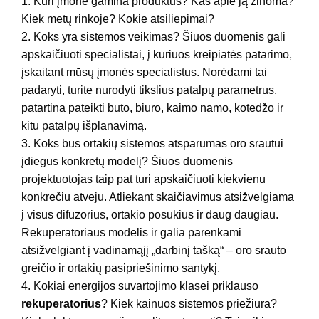
1. Kuri įmonė gamina produktus? Kas apie ją žinoma?
Kiek metų rinkoje? Kokie atsiliepimai?
2. Koks yra sistemos veikimas? Šiuos duomenis gali
apskaičiuoti specialistai, į kuriuos kreipiatės patarimo,
įskaitant mūsų įmonės specialistus. Norėdami tai
padaryti, turite nurodyti tikslius patalpų parametrus,
patartina pateikti buto, biuro, kaimo namo, kotedžo ir
kitu patalpų išplanavimą.
3. Koks bus ortakių sistemos atsparumas oro srautui
įdiegus konkretų modelį? Šiuos duomenis
projektuotojas taip pat turi apskaičiuoti kiekvienu
konkrečiu atveju. Atliekant skaičiavimus atsižvelgiama
į visus difuzorius, ortakio posūkius ir daug daugiau.
Rekuperatoriaus modelis ir galia parenkami
atsižvelgiant į vadinamąjį „darbinį tašką“ – oro srauto
greičio ir ortakių pasipriešinimo santykį.
4. Kokiai energijos suvartojimo klasei priklauso
rekuperatorius
? Kiek kainuos sistemos priežiūra?