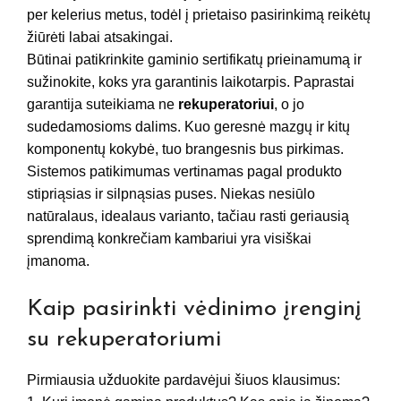
per kelerius metus, todėl į prietaiso pasirinkimą reikėtų
žiūrėti labai atsakingai.
Būtinai patikrinkite gaminio sertifikatų prieinamumą ir
sužinokite, koks yra garantinis laikotarpis. Paprastai
garantija suteikiama ne
rekuperatoriui
, o jo
sudedamosioms dalims. Kuo geresnė mazgų ir kitų
komponentų kokybė, tuo brangesnis bus pirkimas.
Sistemos patikimumas vertinamas pagal produkto
stipriąsias ir silpnąsias puses. Niekas nesiūlo
natūralaus, idealaus varianto, tačiau rasti geriausią
sprendimą konkrečiam kambariui yra visiškai
įmanoma.
Kaip pasirinkti vėdinimo įrenginį
su rekuperatoriumi
Pirmiausia užduokite pardavėjui šiuos klausimus: