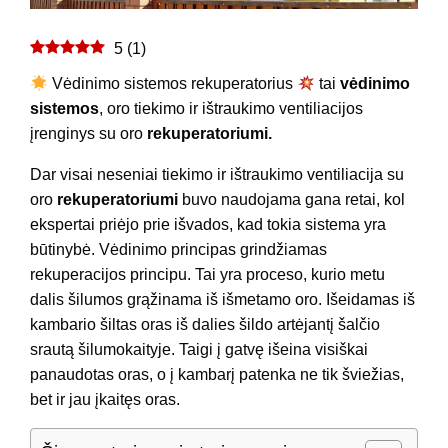
5
(
1
)
Vėdinimo sistemos rekuperatorius
tai
vėdinimo
sistemos
, oro tiekimo ir ištraukimo ventiliacijos
įrenginys su oro
rekuperatoriumi.
Dar visai neseniai tiekimo ir ištraukimo ventiliacija su
oro
rekuperatoriumi
buvo naudojama gana retai, kol
ekspertai priėjo prie išvados, kad tokia sistema yra
būtinybė. Vėdinimo principas grindžiamas
rekuperacijos principu. Tai yra proceso, kurio metu
dalis šilumos grąžinama iš išmetamo oro. Išeidamas iš
kambario šiltas oras iš dalies šildo artėjantį šalčio
srautą šilumokaityje. Taigi į gatvę išeina visiškai
panaudotas oras, o į kambarį patenka ne tik šviežias,
bet ir jau įkaitęs oras.