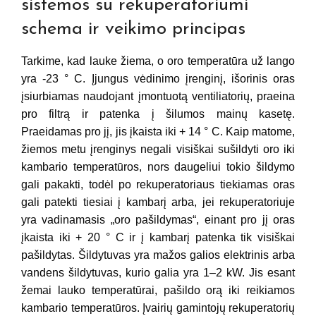
sistemos su rekuperatoriumi
schema ir veikimo principas
Tarkime, kad lauke žiema, o oro temperatūra už lango
yra -23 ° C. Įjungus vėdinimo įrenginį, išorinis oras
įsiurbiamas naudojant įmontuotą ventiliatorių, praeina
pro filtrą ir patenka į šilumos mainų kasetę.
Praeidamas pro jį, jis įkaista iki + 14 ° C. Kaip matome,
žiemos metu įrenginys negali visiškai sušildyti oro iki
kambario temperatūros, nors daugeliui tokio šildymo
gali pakakti, todėl po rekuperatoriaus tiekiamas oras
gali patekti tiesiai į kambarį arba, jei rekuperatoriuje
yra vadinamasis „oro pašildymas“, einant pro jį oras
įkaista iki + 20 ° C ir į kambarį patenka tik visiškai
pašildytas. Šildytuvas yra mažos galios elektrinis arba
vandens šildytuvas, kurio galia yra 1–2 kW. Jis esant
žemai lauko temperatūrai, pašildo orą iki reikiamos
kambario temperatūros. Įvairių gamintojų rekuperatorių