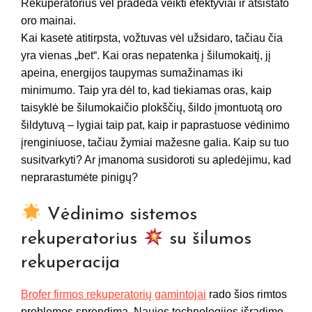
Rekuperatorius vėl pradeda veikti efektyviai ir atsistato
oro mainai.
Kai kasetė atitirpsta, vožtuvas vėl užsidaro, tačiau čia
yra vienas „bet“. Kai oras nepatenka į šilumokaitį, jį
apeina, energijos taupymas sumažinamas iki
minimumo. Taip yra dėl to, kad tiekiamas oras, kaip
taisyklė be šilumokaičio plokščių, šildo įmontuotą oro
šildytuvą – lygiai taip pat, kaip ir paprastuose vėdinimo
įrenginiuose, tačiau žymiai mažesne galia. Kaip su tuo
susitvarkyti? Ar įmanoma susidoroti su apledėjimu, kad
neprarastumėte pinigų?
Vėdinimo sistemos
rekuperatorius
su šilumos
rekuperacija
Brofer firmos rekuperatorių gamintojai
rado šios rimtos
problemos sprendimą. Naujos technologijos išradimo