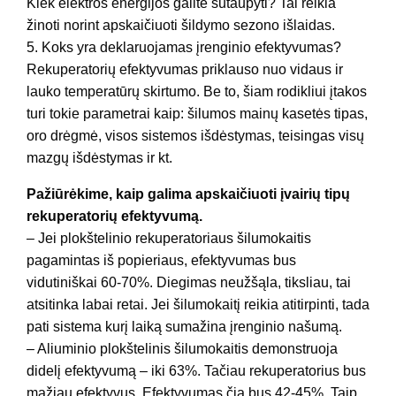
Kiek elektros energijos galite sutaupyti? Tai reikia
žinoti norint apskaičiuoti šildymo sezono išlaidas.
5. Koks yra deklaruojamas įrenginio efektyvumas?
Rekuperatorių efektyvumas priklauso nuo vidaus ir
lauko temperatūrų skirtumo. Be to, šiam rodikliui įtakos
turi tokie parametrai kaip: šilumos mainų kasetės tipas,
oro drėgmė, visos sistemos išdėstymas, teisingas visų
mazgų išdėstymas ir kt.
Pažiūrėkime, kaip galima apskaičiuoti įvairių tipų
rekuperatorių efektyvumą.
– Jei plokštelinio rekuperatoriaus šilumokaitis
pagamintas iš popieriaus, efektyvumas bus
vidutiniškai 60-70%. Diegimas neužšąla, tiksliau, tai
atsitinka labai retai. Jei šilumokaitį reikia atitirpinti, tada
pati sistema kurį laiką sumažina įrenginio našumą.
– Aliuminio plokštelinis šilumokaitis demonstruoja
didelį efektyvumą – iki 63%. Tačiau rekuperatorius bus
mažiau efektyvus. Efektyvumas čia bus 42-45%. Taip