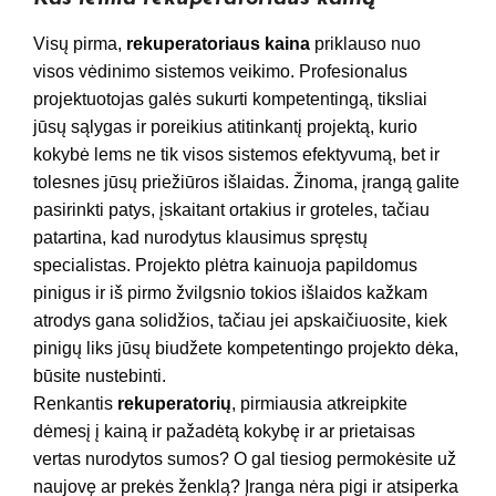
Visų pirma,
rekuperatoriaus kaina
priklauso nuo
visos vėdinimo sistemos veikimo. Profesionalus
projektuotojas galės sukurti kompetentingą, tiksliai
jūsų sąlygas ir poreikius atitinkantį projektą, kurio
kokybė lems ne tik visos sistemos efektyvumą, bet ir
tolesnes jūsų priežiūros išlaidas. Žinoma, įrangą galite
pasirinkti patys, įskaitant ortakius ir groteles, tačiau
patartina, kad nurodytus klausimus spręstų
specialistas. Projekto plėtra kainuoja papildomus
pinigus ir iš pirmo žvilgsnio tokios išlaidos kažkam
atrodys gana solidžios, tačiau jei apskaičiuosite, kiek
pinigų liks jūsų biudžete kompetentingo projekto dėka,
būsite nustebinti.
Renkantis
rekuperatorių
, pirmiausia atkreipkite
dėmesį į kainą ir pažadėtą ​​kokybę ir ar prietaisas
vertas nurodytos sumos? O gal tiesiog permokėsite už
naujovę ar prekės ženklą? Įranga nėra pigi ir atsiperka