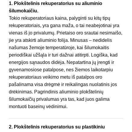
1. Plokštelinis rekuperatorius su aliuminio
šilumokaičiu.
Tokio rekuperatoriaus kaina, palyginti su kitų tipų
rekuperatoriais, yra gana maža, o tai neabejotinai yra
vienas iš jo privalumų. Prietaiso oro srautai nesimaišo,
jie yra atskirti aliuminio folija. Minusas – nedidelis
našumas žemoje temperatūroje, kai šilumokaitis
periodiškai užšąla ir turi dažnai atitirpti. Logiška, kad
energijos sąnaudos didėja. Nepatartina jų įrengti ir
gyvenamosiose patalpose, nes žiemos laikotarpiu
rekuperatoriaus veikimo metu iš patalpos oro
pašalinama visa drėgmė ir reikalingas nuolatinis jos
drėkinimas. Pagrindinis aliuminio plokštelinių
šilumokaičių privalumas yra tas, kad juos galima
montuoti baseinų vėdinimui.
2. Plokštelinis rekuperatorius su plastikiniu