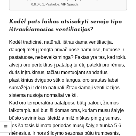
Paskelbė: VIP Spauda
Kodėl pats laikas atsisakyti senojo tipo
ištraukiamosios ventiliacijos?
Kodėl tradicinė, natūrali, ištraukiama ventiliacija,
daugelį metų įrengta privačiuose namuose, butuose ir
pastatuose, nebeveiksminga? Faktas yra tas, kad tokiu
atveju oro perteklius į patalpą turėtų patekti pro rėmus,
duris ir įtrūkimus, tačiau montuojant sandarius
plastikinius dvigubo stiklo langus, oro srautas labai
sumažėja ir dėl to natūrali ištraukiamoji ventiliacijos
sistema nustoja normaliai veikti.
Kad oro temperatūra patalpose būtų patogi, žiemos
laikotarpiu turi būti šildomas oras, kuriam mūsų šalyje
būsto savininkas išleidžia milžiniškas pinigų sumas,
nes šaltasis klimato periodas mūsų šalyje trunka 5-6
mėnesius. Ir nors šildymo sezonas būtu trumpesnis,