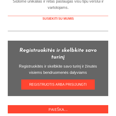
Siūlome unikalias ir retas paslaugas visu tipu verslui ir
vartotojams.
SUSIEKITI SU MUMIS
Registruokitės ir skelbkite savo
turinį
Registruokitės ir skelbkite savo turinį ir žinutės
visiems bendruomenės dalyviams
REGISTRUOTIS ARBA PRISIJUNGTI
PAIEŠKA….