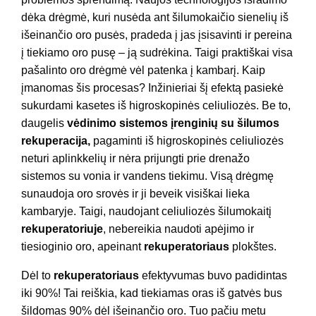
dėka drėgmė, kuri nusėda ant šilumokaičio sienelių iš
išeinančio oro pusės, pradeda į jas įsisavinti ir pereina
į tiekiamo oro pusę – ją sudrėkina. Taigi praktiškai visa
pašalinto oro drėgmė vėl patenka į kambarį. Kaip
įmanomas šis procesas? Inžinieriai šį efektą pasiekė
sukurdami kasetes iš higroskopinės celiuliozės. Be to,
daugelis
vėdinimo sistemos įrenginių su šilumos
rekuperacija,
pagaminti iš higroskopinės celiuliozės
neturi aplinkkelių ir nėra prijungti prie drenažo
sistemos su vonia ir vandens tiekimu. Visą drėgmę
sunaudoja oro srovės ir ji beveik visiškai lieka
kambaryje. Taigi, naudojant celiuliozės šilumokaitį
rekuperatoriuje
, nebereikia naudoti apėjimo ir
tiesioginio oro, apeinant
rekuperatoriaus
plokštes.
Dėl to
rekuperatoriaus
efektyvumas buvo padidintas
iki 90%! Tai reiškia, kad tiekiamas oras iš gatvės bus
šildomas 90% dėl išeinančio oro. Tuo pačiu metu