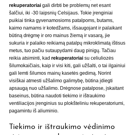
rekuperatoriai
gali dirbti be problemų net esant
šalčiui, iki -30 laipsnių Celsijaus. Tokie įrenginiai
puikiai tinka gyvenamosioms patalpoms, butams,
kaimo namams ir kotedžams, išsaugojant ir palaikant
būtiną drėgmę ir oro mainus žiemą ir vasarą, jie
sukuria ir palaiko reikiamą patalpų mikroklimatą ištisus
metus, tuo pačiu sutaupydami daug pinigų. Tačiau
reikia atsiminti, kad
rekuperatoriai
su celiuliozės
šilumokaičiais, kaip ir visi kiti, gali užšalti, o tai ilgainiui
gali lemti šilumos mainų kasetės gedimą. Norint
visiškai atmesti užšalimo galimybę, būtina įdiegti
apsaugą nuo užšalimo. Drėgnose patalpose, įskaitant
baseinus, būtina naudoti tiekimo ir ištraukimo
ventiliacijos įrenginius su plokšteliniu rekuperatoriumi,
pagamintu iš aliuminio.
Tiekimo ir ištraukimo vėdinimo