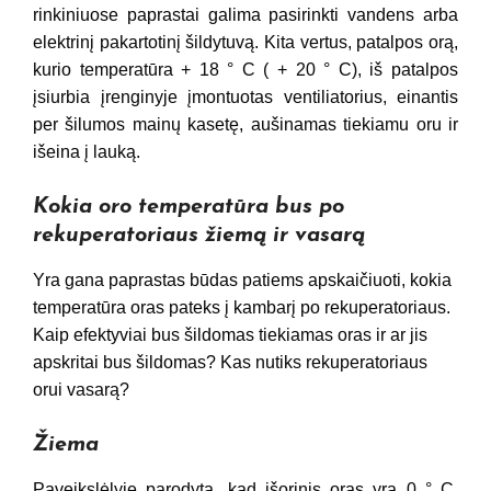
rinkiniuose paprastai galima pasirinkti vandens arba
elektrinį pakartotinį šildytuvą. Kita vertus, patalpos orą,
kurio temperatūra + 18 ° C ( + 20 ° C), iš patalpos
įsiurbia įrenginyje įmontuotas ventiliatorius, einantis
per šilumos mainų kasetę, aušinamas tiekiamu oru ir
išeina į lauką.
Kokia oro temperatūra bus po
rekuperatoriaus žiemą ir vasarą
Yra gana paprastas būdas patiems apskaičiuoti, kokia
temperatūra oras pateks į kambarį po rekuperatoriaus.
Kaip efektyviai bus šildomas tiekiamas oras ir ar jis
apskritai bus šildomas? Kas nutiks rekuperatoriaus
orui vasarą?
Žiema
Paveikslėlyje parodyta, kad išorinis oras yra 0 ° C,