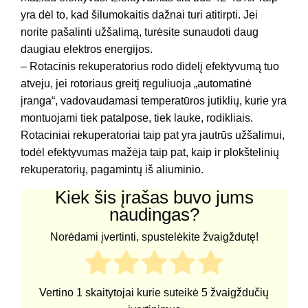
yra dėl to, kad šilumokaitis dažnai turi atitirpti. Jei
norite pašalinti užšalimą, turėsite sunaudoti daug
daugiau elektros energijos.
– Rotacinis rekuperatorius rodo didelį efektyvumą tuo
atveju, jei rotoriaus greitį reguliuoja „automatinė
įranga“, vadovaudamasi temperatūros jutiklių, kurie yra
montuojami tiek patalpose, tiek lauke, rodikliais.
Rotaciniai rekuperatoriai taip pat yra jautrūs užšalimui,
todėl efektyvumas mažėja taip pat, kaip ir plokštelinių
rekuperatorių, pagamintų iš aliuminio.
Kiek šis įrašas buvo jums
naudingas?
Norėdami įvertinti, spustelėkite žvaigždutę!
Vertino
1
skaitytojai kurie suteikė
5
žvaigždučių