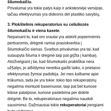
šilumokaičiu.
Privalumai yra tokie patys kaip ir ankstesnėje versijoje,
tačiau efektyvumas yra didesnis dėl plastiko savybių.
3. Plokštelinis rekuperatorius su celiuliozės
šilumokaičiu ir viena kasete.
Nepaisant to, kad oro srautai yra atskirti popierinėmis
pertvaromis, drėgmė ramiai prasiskverbia į
šilumokaičio sienas. Svarbus privalumas yra tai, kad
sutaupyta šiluma ir drėgmė taip pat grįžta į kambarį.
Atsižvelgiant į tai, kad šilumokaitis praktiškai nėra
užšalęs, jo atšildymui nereikia gaišti laiko, o prietaiso
efektyvumas žymiai padidėja. Jei mes kalbame apie
trūkumus, tada jie yra tokie: tokio tipo rekuperatorių
negalima montuoti baseinuose, taip pat bet kuriose
kitose patalpose, kuriose pastebima per didelė
drėgmė. Be to, rekuperatoriaus negalima naudoti
sausinimui. Dažniausiai tokie
rekuperatoriai
įrengiami