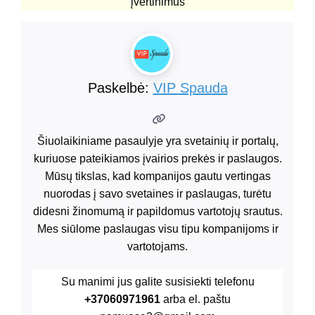
įvertinimus
Paskelbė:
VIP Spauda
Šiuolaikiniame pasaulyje yra svetainių ir portalų,
kuriuose pateikiamos įvairios prekės ir paslaugos.
Mūsų tikslas, kad kompanijos gautu vertingas
nuorodas į savo svetaines ir paslaugas, turėtu
didesni žinomumą ir papildomus vartotojų srautus.
Mes siūlome paslaugas visu tipu kompanijoms ir
vartotojams.
Su manimi jus galite susisiekti telefonu
+37060971961
arba el. paštu