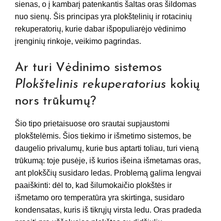
sienas, o į kambarį patenkantis šaltas oras šildomas
nuo sienų. Šis principas yra plokštelinių ir rotacinių
rekuperatorių, kurie dabar išpopuliarėjo vėdinimo
įrenginių rinkoje, veikimo pagrindas.
Ar turi Vėdinimo sistemos
Plokštelinis rekuperatorius
kokių
nors trūkumų?
Šio tipo prietaisuose oro srautai supjaustomi
plokštelėmis. Šios tiekimo ir išmetimo sistemos, be
daugelio privalumų, kurie bus aptarti toliau, turi vieną
trūkumą: toje pusėje, iš kurios išeina išmetamas oras,
ant plokščių susidaro ledas. Problemą galima lengvai
paaiškinti: dėl to, kad šilumokaičio plokštės ir
išmetamo oro temperatūra yra skirtinga, susidaro
kondensatas, kuris iš tikrųjų virsta ledu. Oras pradeda