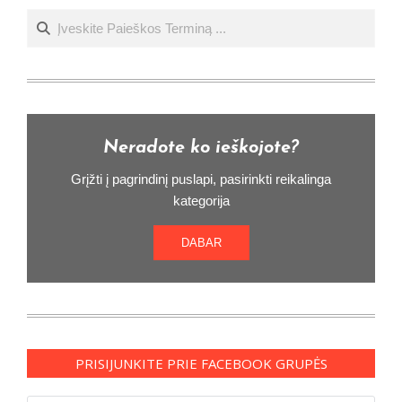
Ieškoti
Neradote ko ieškojote?
Grįžti į pagrindinį puslapi, pasirinkti reikalinga
kategorija
DABAR
PRISIJUNKITE PRIE FACEBOOK GRUPĖS