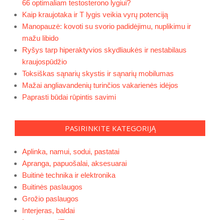
66 optimaliam testosterono lygiui?
Kaip kraujotaka ir T lygis veikia vyrų potenciją
Manopauzė: kovoti su svorio padidėjimu, nuplikimu ir
mažu libido
Ryšys tarp hiperaktyvios skydliaukės ir nestabilaus
kraujospūdžio
Toksiškas sąnarių skystis ir sąnarių mobilumas
Mažai angliavandenių turinčios vakarienės idėjos
Paprasti būdai rūpintis savimi
PASIRINKITE KATEGORIJĄ
Aplinka, namui, sodui, pastatai
Apranga, papuošalai, aksesuarai
Buitinė technika ir elektronika
Buitinės paslaugos
Grožio paslaugos
Interjeras, baldai