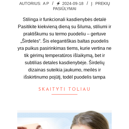
2024-
AUTORIUS:
A P
🗲
2024-09-18
Į:
PREKIŲ
PASIŪLYMAI
09-
18
Stilinga ir funkcionali kasdienybės detalė
Pasitikite kiekvieną dieną su šiluma, stiliumi ir
praktiškumu su termo puodeliu – gertuve
„Širdelės“. Šis elegantiškas baltas puodelis
yra puikus pasirinkimas tiems, kurie vertina ne
tik gėrimų temperatūros išlaikymą, bet ir
subtilias detales kasdienybėje. Širdelių
dizainas suteikia jaukumo, meilės ir
išskirtinumo pojūtį, todėl puodelis tampa
SKAITYTI TOLIAU