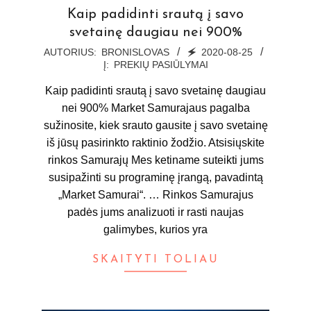
Kaip padidinti srautą į savo
svetainę daugiau nei 900%
2020-
AUTORIUS:
BRONISLOVAS
🗲
2020-08-25
Į:
PREKIŲ PASIŪLYMAI
08-
25
Kaip padidinti srautą į savo svetainę daugiau
nei 900% Market Samurajaus pagalba
sužinosite, kiek srauto gausite į savo svetainę
iš jūsų pasirinkto raktinio žodžio. Atsisiųskite
rinkos Samurajų Mes ketiname suteikti jums
susipažinti su programinę įrangą, pavadintą
„Market Samurai“. … Rinkos Samurajus
padės jums analizuoti ir rasti naujas
galimybes, kurios yra
SKAITYTI TOLIAU