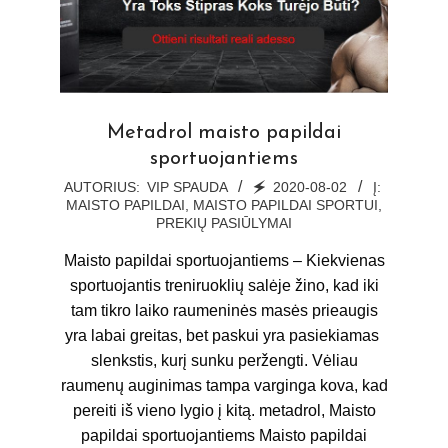
Metadrol maisto papildai
sportuojantiems
2020-
AUTORIUS:
VIP SPAUDA
🗲
2020-08-02
Į:
MAISTO PAPILDAI
,
MAISTO PAPILDAI SPORTUI
,
08-
PREKIŲ PASIŪLYMAI
02
Maisto papildai sportuojantiems – Kiekvienas
sportuojantis treniruoklių salėje žino, kad iki
tam tikro laiko raumeninės masės prieaugis
yra labai greitas, bet paskui yra pasiekiamas
slenkstis, kurį sunku peržengti. Vėliau
raumenų auginimas tampa varginga kova, kad
pereiti iš vieno lygio į kitą. metadrol, Maisto
papildai sportuojantiems Maisto papildai