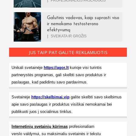
Į:
PROFESIONALIOS PASLAUGOS
Galutinis vadovas, kaip suprasti viso
ir nemokamo testosterono
efektyvumą
Į:
SVEIKATA IR GROŽIS
JUS TAIP PAT GALITE REKLAMUOTIS
Unikali svetainėje
https://agor.lt
kurioje visi turintis
partnerystės programas, gali skelbti savo produktus ir
paslaugas, kad padidintu savo pardavimus.
Svetainėje
https://skelbimai.vip
galite skelbti savo skelbimus
apie savo paslaugas ir produktus visiškai nemokamai bei
publikuoti juos į socialinius tinklus.
Internetinių svetainių kūrimas
profesionaliam
verslo valdymui, su maksimaliu svetainės ir tekstu