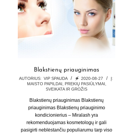
Blakstienų priauginimas
2020-
AUTORIUS:
VIP SPAUDA
🗲
2020-08-27
Į:
MAISTO PAPILDAI
,
PREKIŲ PASIŪLYMAI
,
08-
SVEIKATA IR GROŽIS
27
Blakstienų priauginimas Blakstienų
priauginimas Blakstienų priauginimo
kondicionierius – Miralash yra
rekomenduojamas kosmetologų ir gali
pasigirti neblėstančiu populiarumu tarp viso