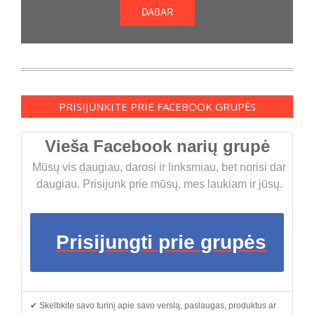
DABAR
PRISIJUNKITE PRIE FACEBOOK GRUPĖS
Vieša Facebook narių grupė
Mūsų vis daugiau, darosi ir linksmiau, bet norisi dar
daugiau. Prisijunk prie mūsų, mes laukiam ir jūsų.
Prisijungti prie grupės
✔ Skelbkite savo turinį apie savo verslą, paslaugas, produktus ar