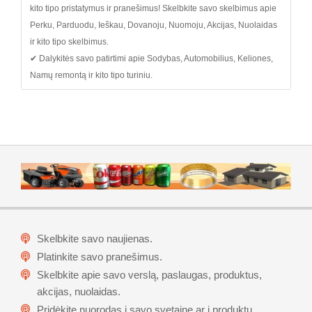
kito tipo pristatymus ir pranešimus! Skelbkite savo skelbimus apie
Perku, Parduodu, Ieškau, Dovanoju, Nuomoju, Akcijas, Nuolaidas
ir kito tipo skelbimus.
✔ Dalykitės savo patirtimi apie Sodybas, Automobilius, Keliones,
Namų remontą ir kito tipo turiniu.
Skelbkite savo naujienas.
Platinkite savo pranešimus.
Skelbkite apie savo verslą, paslaugas, produktus,
akcijas, nuolaidas.
Pridėkite nuorodas į savo svetainę ar į produktu