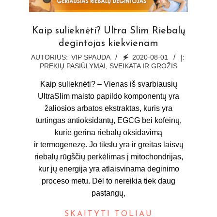
Kaip sulieknėti? Ultra Slim Riebalų
degintojas kiekvienam
2020-
AUTORIUS:
VIP SPAUDA
🗲
2020-08-01
Į:
PREKIŲ PASIŪLYMAI
,
SVEIKATA IR GROŽIS
08-
01
Kaip sulieknėti? – Vienas iš svarbiausių
UltraSlim maisto papildo komponentų yra
žaliosios arbatos ekstraktas, kuris yra
turtingas antioksidantų, EGCG bei kofeinų,
kurie gerina riebalų oksidavimą
ir termogenezę. Jo tikslu yra ir greitas laisvų
riebalų rūgščių perkėlimas į mitochondrijas,
kur jų energija yra atlaisvinama deginimo
proceso metu. Dėl to nereikia tiek daug
pastangų,
SKAITYTI TOLIAU