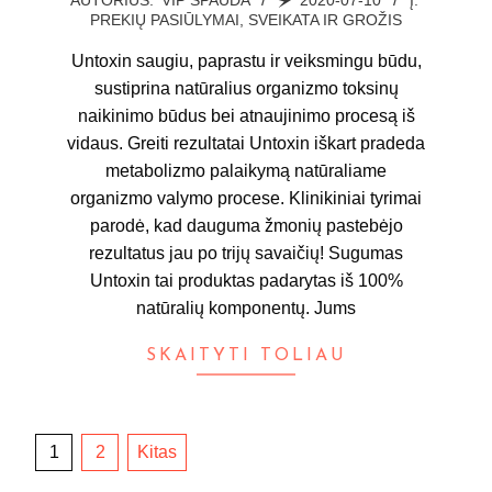
PREKIŲ PASIŪLYMAI
,
SVEIKATA IR GROŽIS
07-
10
Untoxin saugiu, paprastu ir veiksmingu būdu,
sustiprina natūralius organizmo toksinų
naikinimo būdus bei atnaujinimo procesą iš
vidaus. Greiti rezultatai Untoxin iškart pradeda
metabolizmo palaikymą natūraliame
organizmo valymo procese. Klinikiniai tyrimai
parodė, kad dauguma žmonių pastebėjo
rezultatus jau po trijų savaičių! Sugumas
Untoxin tai produktas padarytas iš 100%
natūralių komponentų. Jums
SKAITYTI TOLIAU
Įrašų
1
2
Kitas
puslapiavimas