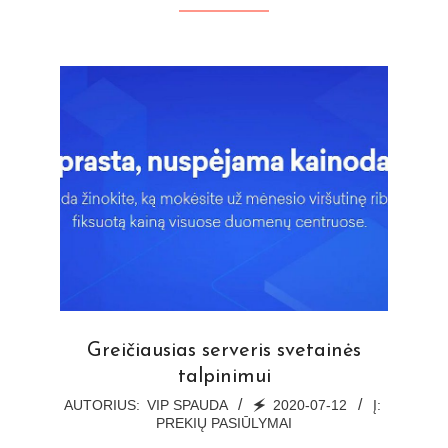
Greičiausias serveris svetainės
talpinimui
2020-
AUTORIUS:
VIP SPAUDA
🗲
2020-07-12
Į:
PREKIŲ PASIŪLYMAI
07-