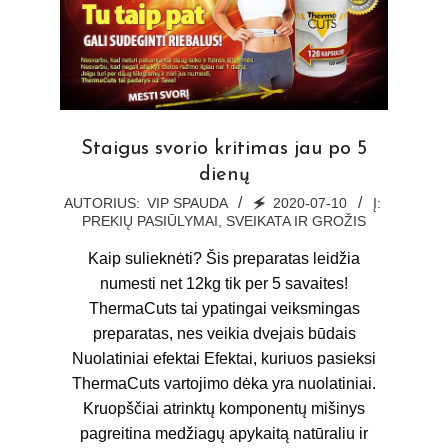
Staigus svorio kritimas jau po 5
dienų
2020-
AUTORIUS:
VIP SPAUDA
🗲
2020-07-10
Į:
PREKIŲ PASIŪLYMAI
,
SVEIKATA IR GROŽIS
07-
10
Kaip sulieknėti? Šis preparatas leidžia
numesti net 12kg tik per 5 savaites!
ThermaCuts tai ypatingai veiksmingas
preparatas, nes veikia dvejais būdais
Nuolatiniai efektai Efektai, kuriuos pasieksi
ThermaCuts vartojimo dėka yra nuolatiniai.
Kruopščiai atrinktų komponentų mišinys
pagreitina medžiagų apykaitą natūraliu ir