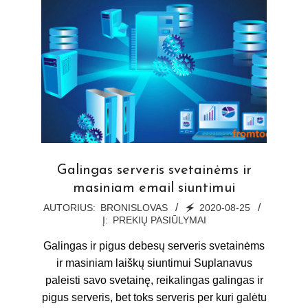
Galingas serveris svetainėms ir
masiniam email siuntimui
2020-
AUTORIUS:
BRONISLOVAS
🗲
2020-08-25
Į:
PREKIŲ PASIŪLYMAI
08-
25
Galingas ir pigus debesų serveris svetainėms
ir masiniam laiškų siuntimui Suplanavus
paleisti savo svetainę, reikalingas galingas ir
pigus serveris, bet toks serveris per kuri galėtu