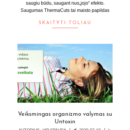
saugiu būdu, saugant nuo„jojo“ efekto.
Saugumas ThermaCuts tai maisto papildas
SKAITYTI TOLIAU
Veiksmingas organizmo valymas su
Untoxin
2020-
AUTORIUS:
VIP SPAUDA
🗲
2020-07-10
Į: