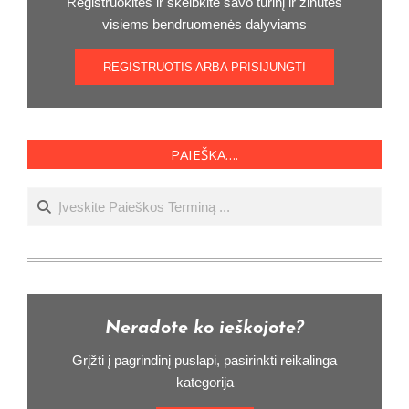
Registruokitės ir skelbkite savo turinį ir žinutės
visiems bendruomenės dalyviams
REGISTRUOTIS ARBA PRISIJUNGTI
PAIEŠKA….
Ieškoti
Neradote ko ieškojote?
Grįžti į pagrindinį puslapi, pasirinkti reikalinga
kategorija