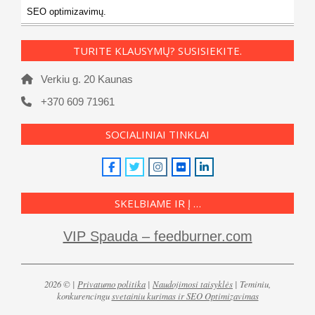
SEO optimizavimų.
TURITE KLAUSYMŲ? SUSISIEKITE.
Verkiu g. 20 Kaunas
+370 609 71961
SOCIALINIAI TINKLAI
SKELBIAME IR Į …
VIP Spauda – feedburner.com
2026 © |
Privatumo politika
|
Naudojimosi taisyklės
| Teminiu,
konkurencingu
svetainiu kurimas ir SEO Optimizavimas