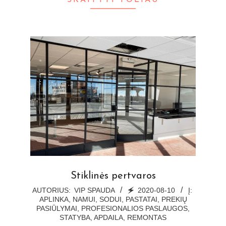
SKAITYTI TOLIAU
Stiklinės pertvaros
2020-
AUTORIUS:
VIP SPAUDA
🗲
2020-08-10
Į:
APLINKA, NAMUI, SODUI, PASTATAI
,
PREKIŲ
08-
PASIŪLYMAI
,
PROFESIONALIOS PASLAUGOS
,
10
STATYBA, APDAILA, REMONTAS