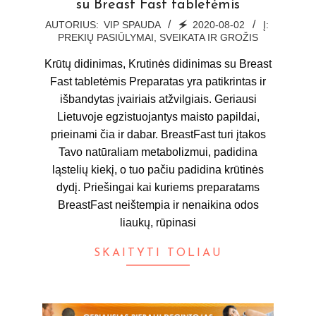
su Breast Fast tabletėmis
2020-
AUTORIUS:
VIP SPAUDA
🗲
2020-08-02
Į:
PREKIŲ PASIŪLYMAI
,
SVEIKATA IR GROŽIS
08-
02
Krūtų didinimas, Krutinės didinimas su Breast
Fast tabletėmis Preparatas yra patikrintas ir
išbandytas įvairiais atžvilgiais. Geriausi
Lietuvoje egzistuojantys maisto papildai,
prieinami čia ir dabar. BreastFast turi įtakos
Tavo natūraliam metabolizmui, padidina
ląstelių kiekį, o tuo pačiu padidina krūtinės
dydį. Priešingai kai kuriems preparatams
BreastFast neištempia ir nenaikina odos
liaukų, rūpinasi
SKAITYTI TOLIAU