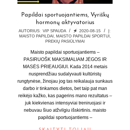
Papildai sportuojantiems, Vyriškų
hormonų aktyvatorius
2020-
AUTORIUS:
VIP SPAUDA
🗲
2020-08-15
Į:
MAISTO PAPILDAI
,
MAISTO PAPILDAI SPORTUI
,
08-
PREKIŲ PASIŪLYMAI
15
Maisto papildai sportuojantiems –
PASIRUOŠK MAKSIMALIAM JĖGOS IR
MASĖS PRIEAUGIUI. Kada 2014 metais
nusprendžiau sudalyvauti kultūristų
rungtynėse, žinojau jog tas reikalauja sunkaus
darbo ir tinkamos dietos, bet taip pat man
reikėjo kažko, kas pagerins mano rezultatus –
juk kiekvienas intensyviai treniruojasi ir
nebuvau šiuo atžvilgiu išskirtinis. maisto
papildai sportuojantiems –