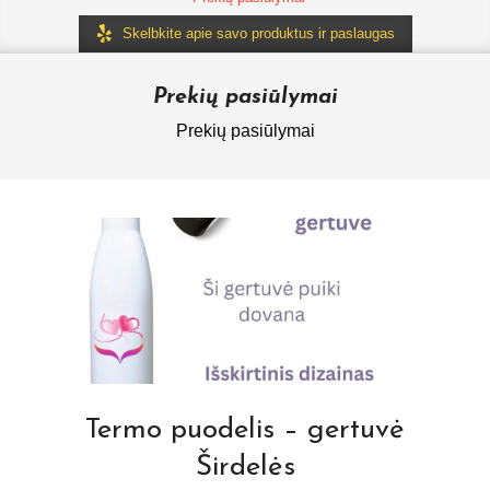
Skelbkite apie savo produktus ir paslaugas
Prekių pasiūlymai
Prekių pasiūlymai
Termo puodelis – gertuvė
Širdelės