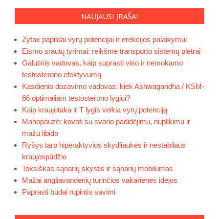
NAUJAUSI ĮRAŠAI
Zytax papildai vyrų potencijai ir erekcijos palaikymui
Eismo srautų tyrimai: reikšmė transporto sistemų plėtrai
Galutinis vadovas, kaip suprasti viso ir nemokamo
testosterono efektyvumą
Kasdienio dozavimo vadovas: kiek Ashwagandha / KSM-
66 optimaliam testosterono lygiui?
Kaip kraujotaka ir T lygis veikia vyrų potenciją
Manopauzė: kovoti su svorio padidėjimu, nuplikimu ir
mažu libido
Ryšys tarp hiperaktyvios skydliaukės ir nestabilaus
kraujospūdžio
Toksiškas sąnarių skystis ir sąnarių mobilumas
Mažai angliavandenių turinčios vakarienės idėjos
Paprasti būdai rūpintis savimi