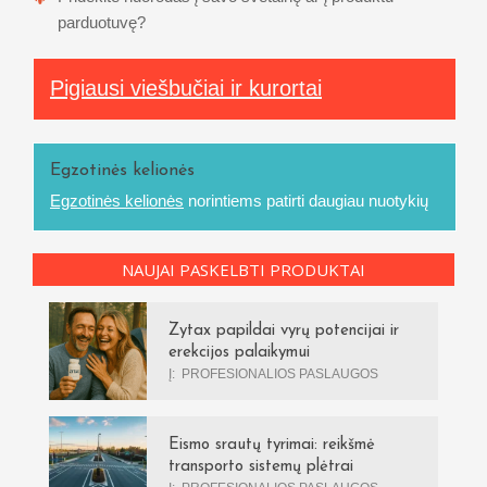
parduotuvę?
Pigiausi viešbučiai ir kurortai
Egzotinės kelionės
Egzotinės kelionės
norintiems patirti daugiau nuotykių
NAUJAI PASKELBTI PRODUKTAI
Zytax papildai vyrų potencijai ir
erekcijos palaikymui
Į:
PROFESIONALIOS PASLAUGOS
Eismo srautų tyrimai: reikšmė
transporto sistemų plėtrai