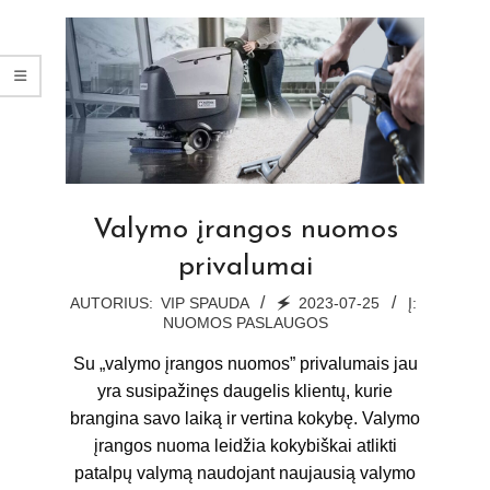
Valymo įrangos nuomos
privalumai
2023-
AUTORIUS:
VIP SPAUDA
🗲
2023-07-25
Į:
NUOMOS PASLAUGOS
07-
25
Su „valymo įrangos nuomos” privalumais jau
yra susipažinęs daugelis klientų, kurie
brangina savo laiką ir vertina kokybę. Valymo
įrangos nuoma leidžia kokybiškai atlikti
patalpų valymą naudojant naujausią valymo