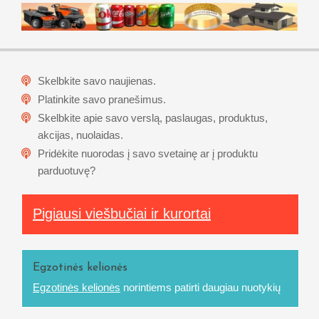
Skelbkite savo naujienas.
Platinkite savo pranešimus.
Skelbkite apie savo verslą, paslaugas, produktus,
akcijas, nuolaidas.
Pridėkite nuorodas į savo svetainę ar į produktu
parduotuvę?
Pigiausi viešbučiai ir kurortai
Egzotinės kelionės
Egzotinės kelionės
norintiems patirti daugiau nuotykių