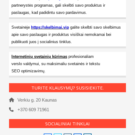
partnerystės programas, gali skelbti savo produktus ir
paslaugas, kad padidintu savo pardavimus.
Svetainėje
https://skelbimai.vip
galite skelbti savo skelbimus
apie savo paslaugas ir produktus visiškai nemokamai bei
publikuoti juos į socialinius tinklus.
Internetinių svetainių kūrimas
profesionaliam
verslo valdymui, su maksimaliu svetainės ir tekstu
SEO optimizavimų.
TURITE KLAUSYMŲ? SUSISIEKITE.
Verkiu g. 20 Kaunas
+370 609 71961
SOCIALINIAI TINKLAI