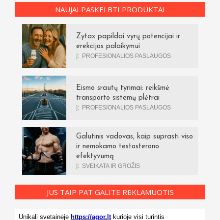
NAUJAI PASKELBTI PRODUKTAI
Zytax papildai vyrų potencijai ir
erekcijos palaikymui
Į:
PROFESIONALIOS PASLAUGOS
Eismo srautų tyrimai: reikšmė
transporto sistemų plėtrai
Į:
PROFESIONALIOS PASLAUGOS
Galutinis vadovas, kaip suprasti viso
ir nemokamo testosterono
efektyvumą
Į:
SVEIKATA IR GROŽIS
JUS TAIP PAT GALITE REKLAMUOTIS
Unikali svetainėje
https://agor.lt
kurioje visi turintis