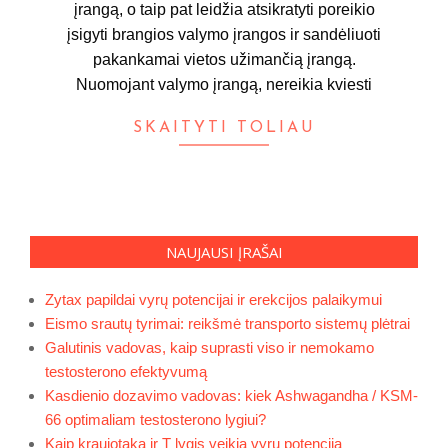
įrangą, o taip pat leidžia atsikratyti poreikio
įsigyti brangios valymo įrangos ir sandėliuoti
pakankamai vietos užimančią įrangą.
Nuomojant valymo įrangą, nereikia kviesti
SKAITYTI TOLIAU
NAUJAUSI ĮRAŠAI
Zytax papildai vyrų potencijai ir erekcijos palaikymui
Eismo srautų tyrimai: reikšmė transporto sistemų plėtrai
Galutinis vadovas, kaip suprasti viso ir nemokamo
testosterono efektyvumą
Kasdienio dozavimo vadovas: kiek Ashwagandha / KSM-
66 optimaliam testosterono lygiui?
Kaip kraujotaka ir T lygis veikia vyrų potenciją