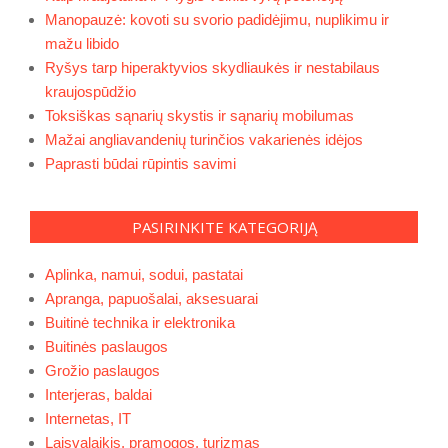
Manopauzė: kovoti su svorio padidėjimu, nuplikimu ir
mažu libido
Ryšys tarp hiperaktyvios skydliaukės ir nestabilaus
kraujospūdžio
Toksiškas sąnarių skystis ir sąnarių mobilumas
Mažai angliavandenių turinčios vakarienės idėjos
Paprasti būdai rūpintis savimi
PASIRINKITE KATEGORIJĄ
Aplinka, namui, sodui, pastatai
Apranga, papuošalai, aksesuarai
Buitinė technika ir elektronika
Buitinės paslaugos
Grožio paslaugos
Interjeras, baldai
Internetas, IT
Laisvalaikis, pramogos, turizmas