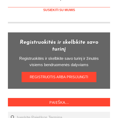
SUSIEKITI SU MUMIS
Registruokitės ir skelbkite savo
turinį
Registruokitės ir skelbkite savo turinį ir žinutės
visiems bendruomenės dalyviams
REGISTRUOTIS ARBA PRISIJUNGTI
PAIEŠKA….
Ieškoti