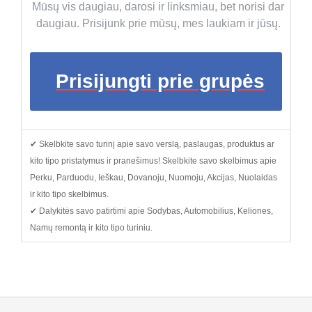
Mūsų vis daugiau, darosi ir linksmiau, bet norisi dar
daugiau. Prisijunk prie mūsų, mes laukiam ir jūsų.
Prisijungti prie grupės
✔ Skelbkite savo turinį apie savo verslą, paslaugas, produktus ar
kito tipo pristatymus ir pranešimus! Skelbkite savo skelbimus apie
Perku, Parduodu, Ieškau, Dovanoju, Nuomoju, Akcijas, Nuolaidas
ir kito tipo skelbimus.
✔ Dalykitės savo patirtimi apie Sodybas, Automobilius, Keliones,
Namų remontą ir kito tipo turiniu.