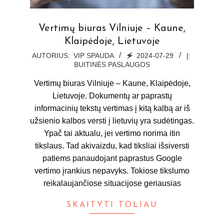
Vertimų biuras Vilniuje – Kaune,
Klaipėdoje, Lietuvoje
2024-
AUTORIUS:
VIP SPAUDA
🗲
2024-07-29
Į:
BUITINĖS PASLAUGOS
07-
29
Vertimų biuras Vilniuje – Kaune, Klaipėdoje,
Lietuvoje. Dokumentų ar paprastų
informacinių tekstų vertimas į kitą kalbą ar iš
užsienio kalbos versti į lietuvių yra sudėtingas.
Ypač tai aktualu, jei vertimo norima itin
tikslaus. Tad akivaizdu, kad tiksliai išsiversti
patiems panaudojant paprastus Google
vertimo įrankius nepavyks. Tokiose tikslumo
reikalaujančiose situacijose geriausias
SKAITYTI TOLIAU