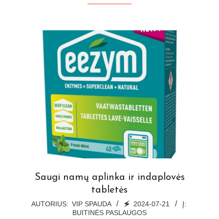
Saugi namų aplinka ir indaplovės
tabletės
2024-
AUTORIUS:
VIP SPAUDA
🗲
2024-07-21
Į:
BUITINĖS PASLAUGOS
07-