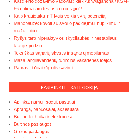
Kasdienio dozavimo vadovas: kiek Ashwagandha / KSM-
66 optimaliam testosterono lygiui?
Kaip kraujotaka ir T lygis veikia vyrų potenciją
Manopauzė: kovoti su svorio padidėjimu, nuplikimu ir
mažu libido
Ryšys tarp hiperaktyvios skydliaukės ir nestabilaus
kraujospūdžio
Toksiškas sąnarių skystis ir sąnarių mobilumas
Mažai angliavandenių turinčios vakarienės idėjos
Paprasti būdai rūpintis savimi
PASIRINKITE KATEGORIJĄ
Aplinka, namui, sodui, pastatai
Apranga, papuošalai, aksesuarai
Buitinė technika ir elektronika
Buitinės paslaugos
Grožio paslaugos