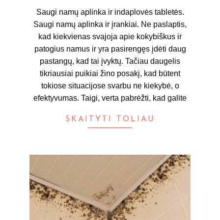
21
Saugi namų aplinka ir indaplovės tabletės.
Saugi namų aplinka ir įrankiai. Ne paslaptis,
kad kiekvienas svajoja apie kokybiškus ir
patogius namus ir yra pasirengęs įdėti daug
pastangų, kad tai įvyktų. Tačiau daugelis
tikriausiai puikiai žino posakį, kad būtent
tokiose situacijose svarbu ne kiekybė, o
efektyvumas. Taigi, verta pabrėžti, kad galite
SKAITYTI TOLIAU