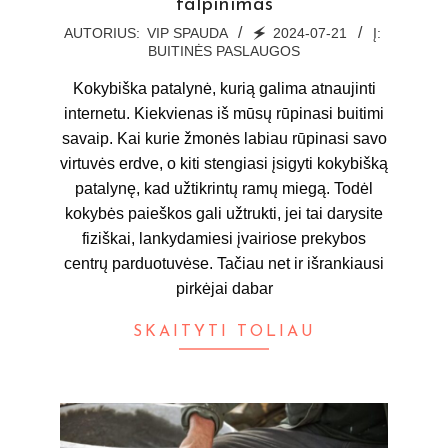
talpinimas
2024-
AUTORIUS:
VIP SPAUDA
🗲
2024-07-21
Į:
BUITINĖS PASLAUGOS
07-
21
Kokybiška patalynė, kurią galima atnaujinti
internetu. Kiekvienas iš mūsų rūpinasi buitimi
savaip. Kai kurie žmonės labiau rūpinasi savo
virtuvės erdve, o kiti stengiasi įsigyti kokybišką
patalynę, kad užtikrintų ramų miegą. Todėl
kokybės paieškos gali užtrukti, jei tai darysite
fiziškai, lankydamiesi įvairiose prekybos
centrų parduotuvėse. Tačiau net ir išrankiausi
pirkėjai dabar
SKAITYTI TOLIAU