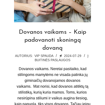
Dovanos vaikams – Kaip
padovanoti skoningą
dovaną
2024-
AUTORIUS:
VIP SPAUDA
🗲
2024-07-29
Į:
BUITINĖS PASLAUGOS
07-
29
Dovanos vaikams. Neretai pasitaiko, kad
stilingoms mamytėms ne visada patinka jų
giminaičių dovanojamos dovanos
vaikams. Mat norisi, kad dovanos atitiktų tą
stilistiką, kurią kuria mamos. Toms, kurios
nesirūpina stiliumi ir vaikus augina tiesiog,
kaip papuola, tiks visos dovanos. Tačiau jeigu