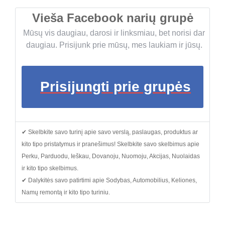
Vieša Facebook narių grupė
Mūsų vis daugiau, darosi ir linksmiau, bet norisi dar
daugiau. Prisijunk prie mūsų, mes laukiam ir jūsų.
Prisijungti prie grupės
✔ Skelbkite savo turinį apie savo verslą, paslaugas, produktus ar
kito tipo pristatymus ir pranešimus! Skelbkite savo skelbimus apie
Perku, Parduodu, Ieškau, Dovanoju, Nuomoju, Akcijas, Nuolaidas
ir kito tipo skelbimus.
✔ Dalykitės savo patirtimi apie Sodybas, Automobilius, Keliones,
Namų remontą ir kito tipo turiniu.