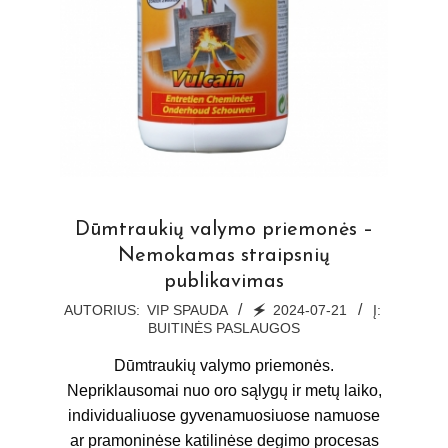
Dūmtraukių valymo priemonės –
Nemokamas straipsnių
publikavimas
2024-
AUTORIUS:
VIP SPAUDA
🗲
2024-07-21
Į:
BUITINĖS PASLAUGOS
07-
21
Dūmtraukių valymo priemonės.
Nepriklausomai nuo oro sąlygų ir metų laiko,
individualiuose gyvenamuosiuose namuose
ar pramoninėse katilinėse degimo procesas