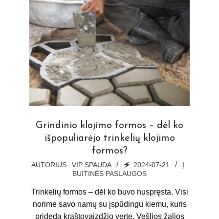
Grindinio klojimo formos – dėl ko
išpopuliarėjo trinkelių klojimo
formos?
2024-
AUTORIUS:
VIP SPAUDA
🗲
2024-07-21
Į:
BUITINĖS PASLAUGOS
07-
21
Trinkelių formos – dėl ko buvo nuspręsta. Visi
norime savo namų su įspūdingu kiemu, kuris
prideda kraštovaizdžio vertę. Vešlios žalios