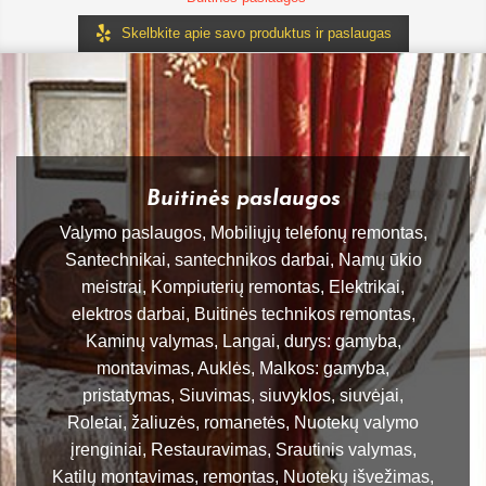
Skelbkite apie savo produktus ir paslaugas
Buitinės paslaugos
Valymo paslaugos, Mobiliųjų telefonų remontas,
Santechnikai, santechnikos darbai, Namų ūkio
meistrai, Kompiuterių remontas, Elektrikai,
elektros darbai, Buitinės technikos remontas,
Kaminų valymas, Langai, durys: gamyba,
montavimas, Auklės, Malkos: gamyba,
pristatymas, Siuvimas, siuvyklos, siuvėjai,
Roletai, žaliuzės, romanetės, Nuotekų valymo
įrenginiai, Restauravimas, Srautinis valymas,
Katilų montavimas, remontas, Nuotekų išvežimas,