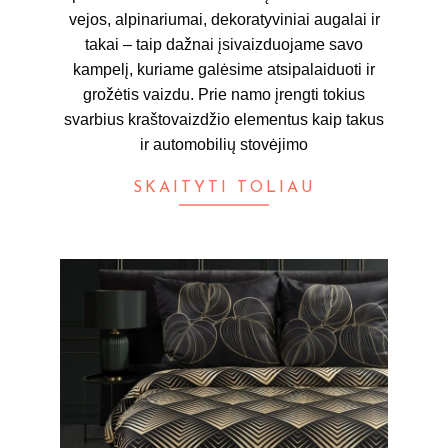
vejos, alpinariumai, dekoratyviniai augalai ir
takai – taip dažnai įsivaizduojame savo
kampelį, kuriame galėsime atsipalaiduoti ir
grožėtis vaizdu. Prie namo įrengti tokius
svarbius kraštovaizdžio elementus kaip takus
ir automobilių stovėjimo
SKAITYTI TOLIAU