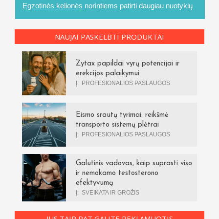
Egzotinės kelionės
norintiems patirti daugiau nuotykių
NAUJAI PASKELBTI PRODUKTAI
Zytax papildai vyrų potencijai ir
erekcijos palaikymui
Į:
PROFESIONALIOS PASLAUGOS
Eismo srautų tyrimai: reikšmė
transporto sistemų plėtrai
Į:
PROFESIONALIOS PASLAUGOS
Galutinis vadovas, kaip suprasti viso
ir nemokamo testosterono
efektyvumą
Į:
SVEIKATA IR GROŽIS
JUS TAIP PAT GALITE REKLAMUOTIS