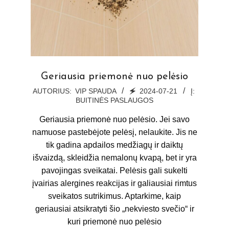
Geriausia priemonė nuo pelėsio
2024-
AUTORIUS:
VIP SPAUDA
🗲
2024-07-21
Į:
BUITINĖS PASLAUGOS
07-
21
Geriausia priemonė nuo pelėsio. Jei savo
namuose pastebėjote pelėsį, nelaukite. Jis ne
tik gadina apdailos medžiagų ir daiktų
išvaizdą, skleidžia nemalonų kvapą, bet ir yra
pavojingas sveikatai. Pelėsis gali sukelti
įvairias alergines reakcijas ir galiausiai rimtus
sveikatos sutrikimus. Aptarkime, kaip
geriausiai atsikratyti šio „nekviesto svečio“ ir
kuri priemonė nuo pelėsio