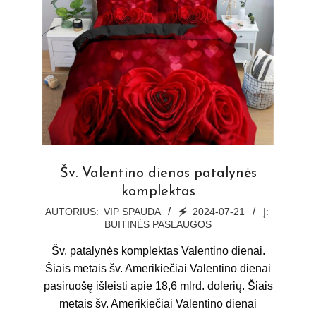
Šv. Valentino dienos patalynės
komplektas
2024-
AUTORIUS:
VIP SPAUDA
🗲
2024-07-21
Į:
BUITINĖS PASLAUGOS
07-
21
Šv. patalynės komplektas Valentino dienai.
Šiais metais šv. Amerikiečiai Valentino dienai
pasiruošę išleisti apie 18,6 mlrd. dolerių. Šiais
metais šv. Amerikiečiai Valentino dienai