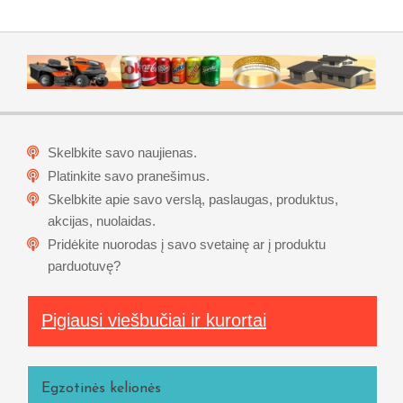
Skelbkite savo naujienas.
Platinkite savo pranešimus.
Skelbkite apie savo verslą, paslaugas, produktus,
akcijas, nuolaidas.
Pridėkite nuorodas į savo svetainę ar į produktu
parduotuvę?
Pigiausi viešbučiai ir kurortai
Egzotinės kelionės