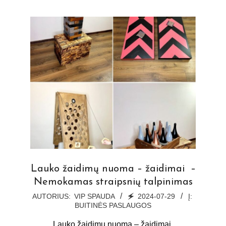
Lauko žaidimų nuoma – žaidimai –
Nemokamas straipsnių talpinimas
2024-
AUTORIUS:
VIP SPAUDA
🗲
2024-07-29
Į:
BUITINĖS PASLAUGOS
07-
29
Lauko žaidimų nuoma – žaidimai.