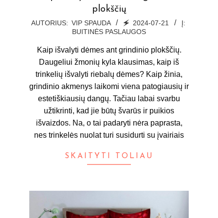
plokščių
2024-
AUTORIUS:
VIP SPAUDA
🗲
2024-07-21
Į:
BUITINĖS PASLAUGOS
07-
21
Kaip išvalyti dėmes ant grindinio plokščių.
Daugeliui žmonių kyla klausimas, kaip iš
trinkelių išvalyti riebalų dėmes? Kaip žinia,
grindinio akmenys laikomi viena patogiausių ir
estetiškiausių dangų. Tačiau labai svarbu
užtikrinti, kad jie būtų švarūs ir puikios
išvaizdos. Na, o tai padaryti nėra paprasta,
nes trinkelės nuolat turi susidurti su įvairiais
SKAITYTI TOLIAU