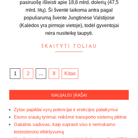
pasiruošę išleisti apie 18,6 mlrd. dolerių (47,5
mlrd. litų). Ši šventė laikoma antra pagal
populiarumą švente Jungtinėse Valstijose
(Kalėdos yra pirmoje vietoje), todėl gyventojai
nėra nusiteikę taupyti.
SKAITYTI TOLIAU
Įrašų
1
2
…
8
Kitas
puslapiavimas
NAUJAUSI ĮRAŠAI
Zytax papildai vyrų potencijai ir erekcijos palaikymui
Eismo srautų tyrimai: reikšmė transporto sistemų plėtrai
Galutinis vadovas, kaip suprasti viso ir nemokamo
testosterono efektyvumą