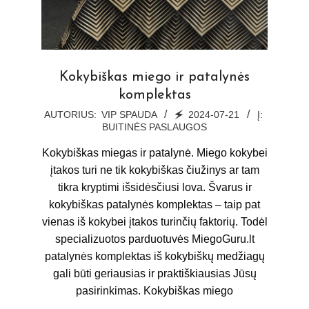
Kokybiškas miego ir patalynės
komplektas
2024-
AUTORIUS:
VIP SPAUDA
🗲
2024-07-21
Į:
BUITINĖS PASLAUGOS
07-
21
Kokybiškas miegas ir patalynė. Miego kokybei
įtakos turi ne tik kokybiškas čiužinys ar tam
tikra kryptimi išsidėsčiusi lova. Švarus ir
kokybiškas patalynės komplektas – taip pat
vienas iš kokybei įtakos turinčių faktorių. Todėl
specializuotos parduotuvės MiegoGuru.lt
patalynės komplektas iš kokybiškų medžiagų
gali būti geriausias ir praktiškiausias Jūsų
pasirinkimas. Kokybiškas miego