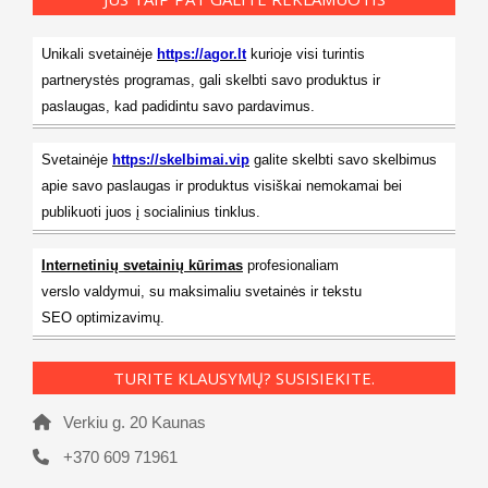
Unikali svetainėje
https://agor.lt
kurioje visi turintis
partnerystės programas, gali skelbti savo produktus ir
paslaugas, kad padidintu savo pardavimus.
Svetainėje
https://skelbimai.vip
galite skelbti savo skelbimus
apie savo paslaugas ir produktus visiškai nemokamai bei
publikuoti juos į socialinius tinklus.
Internetinių svetainių kūrimas
profesionaliam
verslo valdymui, su maksimaliu svetainės ir tekstu
SEO optimizavimų.
TURITE KLAUSYMŲ? SUSISIEKITE.
Verkiu g. 20 Kaunas
+370 609 71961