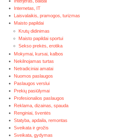
Interjeras, baldai
Internetas, IT
Laisvalaikis, pramogos, turizmas
Maisto papildai
Krutų didinimas
Maisto papildai sportui
Sekso prekės, erotika
Mokymai, kursai, kalbos
Nekilnojamas turtas
Netradiciniai amatai
Nuomos paslaugos
Paslaugos verslui
Prekių pasiūlymai
Profesionalios paslaugos
Reklama, dizainas, spauda
Renginiai, šventės
Statyba, apdaila, remontas
Sveikata ir grožis
Sveikata, gydymas