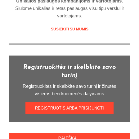
Unikalios paslaugos kompanijoms ir vartotojams.
Siūlome unikalias ir retas paslaugas visu tipu verslui ir
vartotojams.
SUSIEKITI SU MUMIS
Registruokitės ir skelbkite savo
turinį
Registruokitės ir skelbkite savo turinį ir žinutės
visiems bendruomenės dalyviams
REGISTRUOTIS ARBA PRISIJUNGTI
PAIEŠKA….