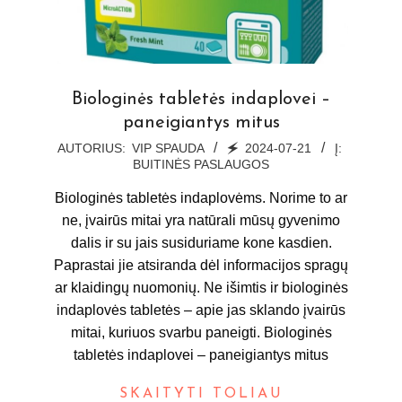
Biologinės tabletės indaplovei –
paneigiantys mitus
2024-
AUTORIUS:
VIP SPAUDA
🗲
2024-07-21
Į:
BUITINĖS PASLAUGOS
07-
21
Biologinės tabletės indaplovėms. Norime to ar
ne, įvairūs mitai yra natūrali mūsų gyvenimo
dalis ir su jais susiduriame kone kasdien.
Paprastai jie atsiranda dėl informacijos spragų
ar klaidingų nuomonių. Ne išimtis ir biologinės
indaplovės tabletės – apie jas sklando įvairūs
mitai, kuriuos svarbu paneigti. Biologinės
tabletės indaplovei – paneigiantys mitus
SKAITYTI TOLIAU