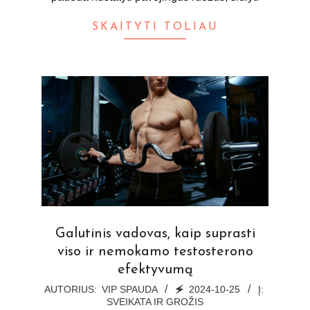
SKAITYTI TOLIAU
Galutinis vadovas, kaip suprasti
viso ir nemokamo testosterono
efektyvumą
2024-
AUTORIUS:
VIP SPAUDA
🗲
2024-10-25
Į:
SVEIKATA IR GROŽIS
10-