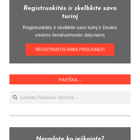
Registruokitės ir skelbkite savo
turinį
Registruokitės ir skelbkite savo turinį ir žinutės
visiems bendruomenės dalyviams
REGISTRUOTIS ARBA PRISIJUNGTI
PAIEŠKA….
Ieškoti
Neradote ko ieškojote?