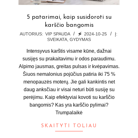
5 patarimai, kaip susidoroti su
karščio bangomis
2024-
AUTORIUS:
VIP SPAUDA
🗲
2024-10-25
Į:
SVEIKATA, GYDYMAS
10-
25
Intensyvus karštis visame kūne, dažnai
susijęs su prakaitavimu ir odos paraudimu.
Alpimo jausmas, greitas pulsas ir kvėpavimas.
Šiuos nemalonius pojūčius patiria iki 75 %
menopauzės moterų. Jie gali kankintis net
daug anksčiau ir visai neturi būti susiję su
perėjimu. Kaip efektyviai kovoti su karščio
bangomis? Kas yra karščio pylimai?
Trumpalaikė
SKAITYTI TOLIAU