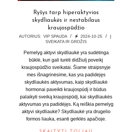
Ryšys tarp hiperaktyvios
skydliaukės ir nestabilaus
kraujospūdžio
2024-
AUTORIUS:
VIP SPAUDA
🗲
2024-10-25
Į:
SVEIKATA IR GROŽIS
10-
25
Pernelyg aktyvi skydliaukė yra sudėtinga
būklė, kuri gali turėti didžiulį poveikį
kraujospūdžio sveikatai. Šiame straipsnyje
mes išnagrinėsime, kas yra padidėjęs
skydliaukės aktyvumas, kaip skydliaukė
hormonai paveikti kraujospūdį ir būdus
palaikyti sveiką kraujospūdį, kai skydliaukės
aktyvumas yra padidėjęs. Ką reiškia pernelyg
aktyvi skydliaukė? Skydliaukė yra drugelio
formos liauka, esanti gerklės apačioje.
SKAITYTI TOLIAU