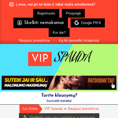
Pereiti
 mus, net jei tai būtu ir labai maža smulkmena?
Mes mielai p
prie
Registruotis
Prisijungti
turinio
Skelbti nemokamai
Google PR-8
Kur dar?
Naujausi pranešimai
Ką tik paskelbti straipsniai
SPAUDA
VIP
Pagrindinis
Turite klausymų?
Susisiekti kontaktai
Naršymo
Meniu
Jus žiūrite
VIP Spauda
»
Naujausi pranešimai
Skelbkite apie savo produktus ir paslaugas