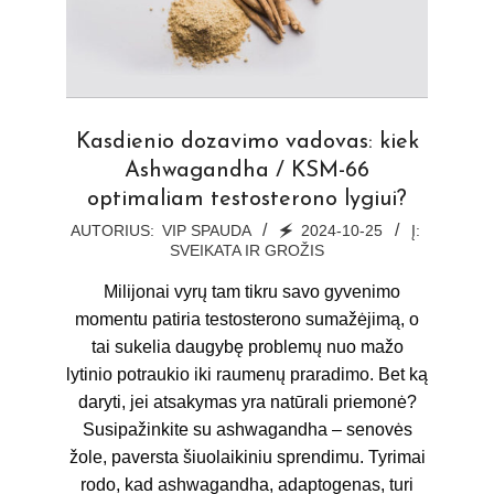
Kasdienio dozavimo vadovas: kiek
Ashwagandha / KSM-66
optimaliam testosterono lygiui?
2024-
AUTORIUS:
VIP SPAUDA
🗲
2024-10-25
Į:
SVEIKATA IR GROŽIS
10-
25
Milijonai vyrų tam tikru savo gyvenimo
momentu patiria testosterono sumažėjimą, o
tai sukelia daugybę problemų nuo mažo
lytinio potraukio iki raumenų praradimo. Bet ką
daryti, jei atsakymas yra natūrali priemonė?
Susipažinkite su ashwagandha – senovės
žole, paversta šiuolaikiniu sprendimu. Tyrimai
rodo, kad ashwagandha, adaptogenas, turi