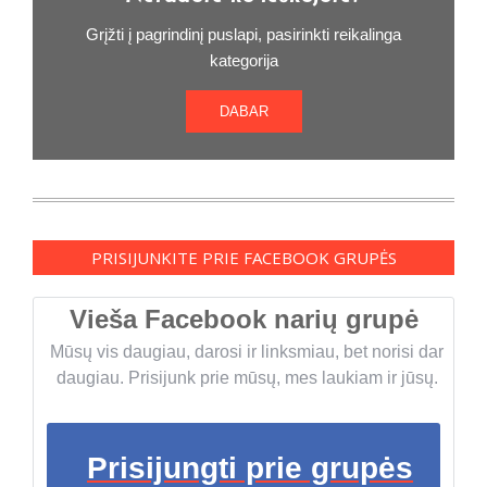
Grįžti į pagrindinį puslapi, pasirinkti reikalinga
kategorija
DABAR
PRISIJUNKITE PRIE FACEBOOK GRUPĖS
Vieša Facebook narių grupė
Mūsų vis daugiau, darosi ir linksmiau, bet norisi dar
daugiau. Prisijunk prie mūsų, mes laukiam ir jūsų.
Prisijungti prie grupės