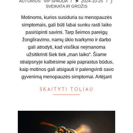
AUTORIUS:
VIP SPAUDA
🗲
2024-10-25
Į:
SVEIKATA IR GROŽIS
10-
25
Motinoms, kurios susiduria su menopauzės
simptomais, gali būti labai sunku rasti laiko
pasirūpinti savimi. Tarp šeimos pareigų
žongliravimo, namų ūkio tvarkymo ir darbo
gali atrodyti, kad visiškai neįmanoma
užsitikrinti šiek tiek „man laiko“. Šiame
straipsnyje kalbėsime apie paprastus būdus,
kaip motinos gali atsigauti ir palengvinti savo
gyvenimą menopauzės simptomai. Artėjant
SKAITYTI TOLIAU