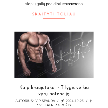
slaptų galių padidinti testosterono
SKAITYTI TOLIAU
Kaip kraujotaka ir T lygis veikia
vyrų potenciją
2024-
AUTORIUS:
VIP SPAUDA
🗲
2024-10-25
Į:
SVEIKATA IR GROŽIS
10-