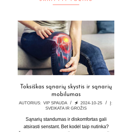
Toksiškas sąnarių skystis ir sąnarių
mobilumas
2024-
AUTORIUS:
VIP SPAUDA
🗲
2024-10-25
Į:
SVEIKATA IR GROŽIS
10-
25
Sąnarių standumas ir diskomfortas gali
atsirasti senstant. Bet kodėl taip nutinka?