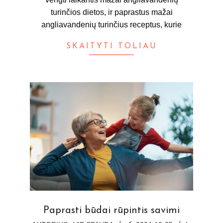
turinčios dietos, ir paprastus mažai
angliavandenių turinčius receptus, kurie
SKAITYTI TOLIAU
Paprasti būdai rūpintis savimi
2024-