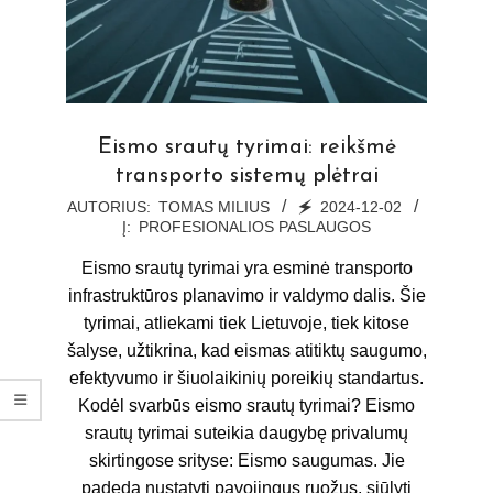
Eismo srautų tyrimai: reikšmė
transporto sistemų plėtrai
2024-
AUTORIUS:
TOMAS MILIUS
🗲
2024-12-02
Į:
PROFESIONALIOS PASLAUGOS
12-
02
Eismo srautų tyrimai yra esminė transporto
infrastruktūros planavimo ir valdymo dalis. Šie
tyrimai, atliekami tiek Lietuvoje, tiek kitose
šalyse, užtikrina, kad eismas atitiktų saugumo,
efektyvumo ir šiuolaikinių poreikių standartus.
Kodėl svarbūs eismo srautų tyrimai? Eismo
srautų tyrimai suteikia daugybę privalumų
skirtingose srityse: Eismo saugumas. Jie
padeda nustatyti pavojingus ruožus, siūlyti