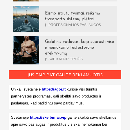
Eismo srautų tyrimai: reikšmė
transporto sistemų plėtrai
Į:
PROFESIONALIOS PASLAUGOS
Galutinis vadovas, kaip suprasti viso
ir nemokamo testosterono
efektyvumą
Į:
SVEIKATA IR GROŽIS
JUS TAIP PAT GALITE REKLAMUOTIS
Unikali svetainėje
https://agor.lt
kurioje visi turintis
partnerystės programas, gali skelbti savo produktus ir
paslaugas, kad padidintu savo pardavimus.
Svetainėje
https://skelbimai.vip
galite skelbti savo skelbimus
apie savo paslaugas ir produktus visiškai nemokamai bei