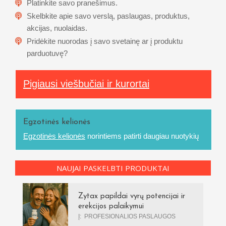
Platinkite savo pranešimus.
Skelbkite apie savo verslą, paslaugas, produktus,
akcijas, nuolaidas.
Pridėkite nuorodas į savo svetainę ar į produktu
parduotuvę?
Pigiausi viešbučiai ir kurortai
Egzotinės kelionės
Egzotinės kelionės
norintiems patirti daugiau nuotykių
NAUJAI PASKELBTI PRODUKTAI
Zytax papildai vyrų potencijai ir
erekcijos palaikymui
Į:
PROFESIONALIOS PASLAUGOS