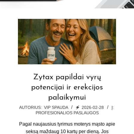
Zytax papildai vyrų
potencijai ir erekcijos
palaikymui
2026-
AUTORIUS:
VIP SPAUDA
🗲
2026-02-28
Į:
PROFESIONALIOS PASLAUGOS
02-
28
Pagal naujausius tyrimus moterys mąsto apie
seksą maždaug 10 kartų per dieną. Jos