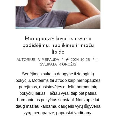
Manopauzė: kovoti su svorio
padidėjimu, nuplikimu ir mažu
libido
2024-
AUTORIUS:
VIP SPAUDA
🗲
2024-10-25
Į:
SVEIKATA IR GROŽIS
10-
25
Senėjimas sukelia daugybę fiziologinių
pokyčių. Moterims tai atrodo kaip menopauzės
perėjimas, nusistovėjęs didelių hormoninių
pokyčių laikas. Tačiau vyrai taip pat patiria
hormoninius pokyčius senstant. Nors apie tai
daug mažiau kalbama, daugelis vyrų išgyvena
vyrų menopauzę, paprastai vadinamą