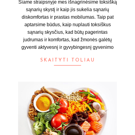
Šiame straipsnyje mes išnagrinėsime toksišką
sąnarių skystį ir kaip jis sukelia sąnarių
diskomfortas ir prastas mobilumas. Taip pat
aptarsime būdus, kaip nuplauti toksiškus
sąnarių skysčius, kad būtų pagerintas
judrumas ir komfortas, kad žmonės galėtų
gyventi aktyvesnį ir gyvybingesnį gyvenimo
SKAITYTI TOLIAU