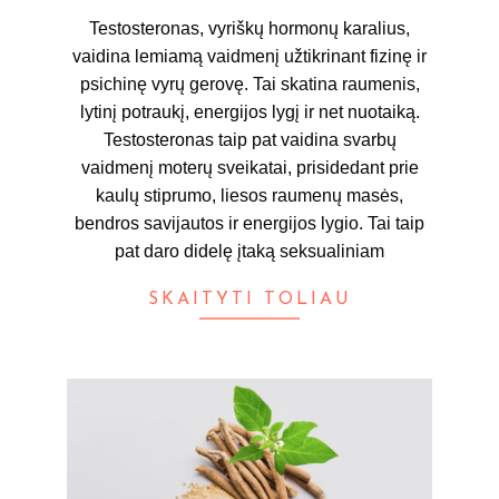
25
Testosteronas, vyriškų hormonų karalius,
vaidina lemiamą vaidmenį užtikrinant fizinę ir
psichinę vyrų gerovę. Tai skatina raumenis,
lytinį potraukį, energijos lygį ir net nuotaiką.
Testosteronas taip pat vaidina svarbų
vaidmenį moterų sveikatai, prisidedant prie
kaulų stiprumo, liesos raumenų masės,
bendros savijautos ir energijos lygio. Tai taip
pat daro didelę įtaką seksualiniam
SKAITYTI TOLIAU