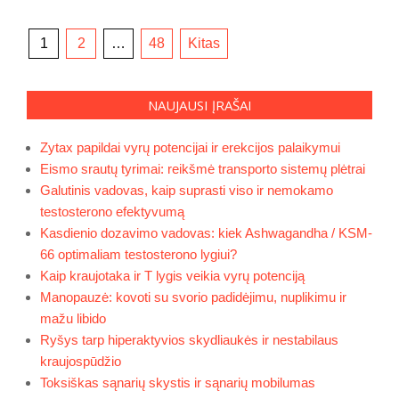
Įrašų
1
2
…
48
Kitas
puslapiavimas
NAUJAUSI ĮRAŠAI
Zytax papildai vyrų potencijai ir erekcijos palaikymui
Eismo srautų tyrimai: reikšmė transporto sistemų plėtrai
Galutinis vadovas, kaip suprasti viso ir nemokamo
testosterono efektyvumą
Kasdienio dozavimo vadovas: kiek Ashwagandha / KSM-
66 optimaliam testosterono lygiui?
Kaip kraujotaka ir T lygis veikia vyrų potenciją
Manopauzė: kovoti su svorio padidėjimu, nuplikimu ir
mažu libido
Ryšys tarp hiperaktyvios skydliaukės ir nestabilaus
kraujospūdžio
Toksiškas sąnarių skystis ir sąnarių mobilumas