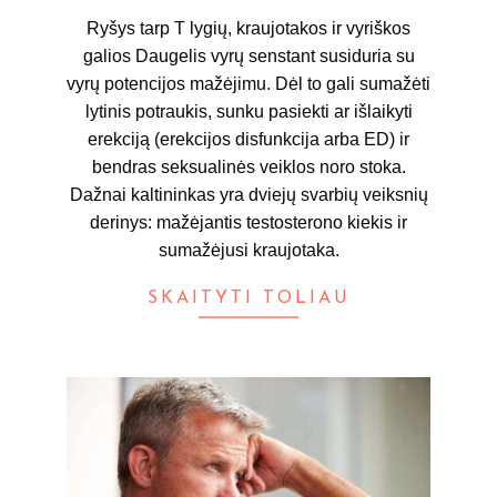
25
Ryšys tarp T lygių, kraujotakos ir vyriškos
galios Daugelis vyrų senstant susiduria su
vyrų potencijos mažėjimu. Dėl to gali sumažėti
lytinis potraukis, sunku pasiekti ar išlaikyti
erekciją (erekcijos disfunkcija arba ED) ir
bendras seksualinės veiklos noro stoka.
Dažnai kaltininkas yra dviejų svarbių veiksnių
derinys: mažėjantis testosterono kiekis ir
sumažėjusi kraujotaka.
SKAITYTI TOLIAU