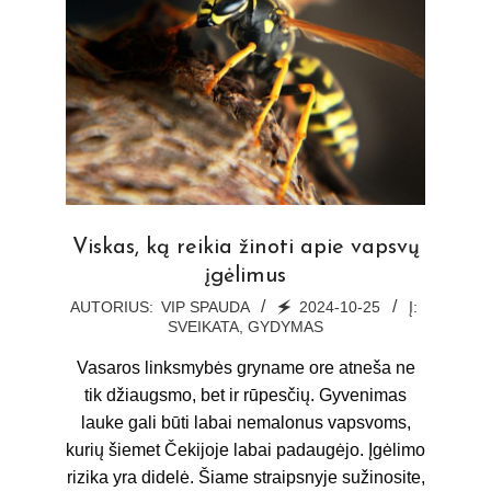
Viskas, ką reikia žinoti apie vapsvų
įgėlimus
2024-
AUTORIUS:
VIP SPAUDA
🗲
2024-10-25
Į:
SVEIKATA, GYDYMAS
10-
25
Vasaros linksmybės gryname ore atneša ne
tik džiaugsmo, bet ir rūpesčių. Gyvenimas
lauke gali būti labai nemalonus vapsvoms,
kurių šiemet Čekijoje labai padaugėjo. Įgėlimo
rizika yra didelė. Šiame straipsnyje sužinosite,