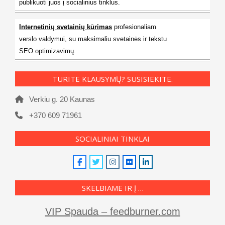
publikuoti juos į socialinius tinklus.
Internetinių svetainių kūrimas
profesionaliam
verslo valdymui, su maksimaliu svetainės ir tekstu
SEO optimizavimų.
TURITE KLAUSYMŲ? SUSISIEKITE.
Verkiu g. 20 Kaunas
+370 609 71961
SOCIALINIAI TINKLAI
SKELBIAME IR Į …
VIP Spauda – feedburner.com