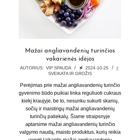
Mažai angliavandenių turinčios
vakarienės idėjos
2024-
AUTORIUS:
VIP SPAUDA
🗲
2024-10-25
Į:
SVEIKATA IR GROŽIS
10-
25
Perėjimas prie mažai angliavandenių turinčio
gyvenimo būdo puikiai tinka reguliuoti cukraus
kiekį kraujyje, be to, nesunku sukurti skanių,
sočių ir maistingų mažai angliavandenių
turinčių patiekalų. Šiame straipsnyje
aptarsime mažai angliavandenių turinčio
valgymo naudą, maisto produktus, kurių reikia
vengti laikantis mažai angliavandenių