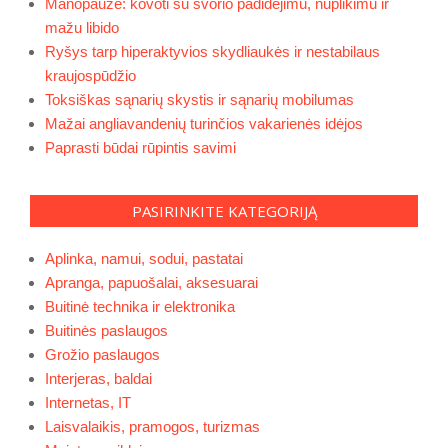
Manopauzė: kovoti su svorio padidėjimu, nuplikimu ir
mažu libido
Ryšys tarp hiperaktyvios skydliaukės ir nestabilaus
kraujospūdžio
Toksiškas sąnarių skystis ir sąnarių mobilumas
Mažai angliavandenių turinčios vakarienės idėjos
Paprasti būdai rūpintis savimi
PASIRINKITE KATEGORIJĄ
Aplinka, namui, sodui, pastatai
Apranga, papuošalai, aksesuarai
Buitinė technika ir elektronika
Buitinės paslaugos
Grožio paslaugos
Interjeras, baldai
Internetas, IT
Laisvalaikis, pramogos, turizmas