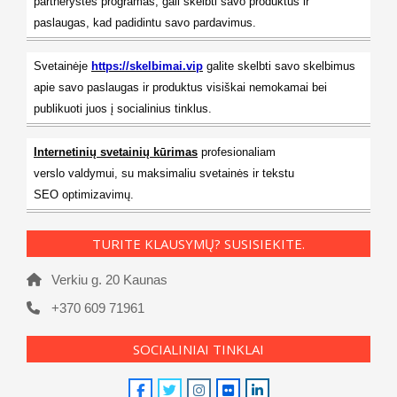
partnerystės programas, gali skelbti savo produktus ir
paslaugas, kad padidintu savo pardavimus.
Svetainėje
https://skelbimai.vip
galite skelbti savo skelbimus
apie savo paslaugas ir produktus visiškai nemokamai bei
publikuoti juos į socialinius tinklus.
Internetinių svetainių kūrimas
profesionaliam
verslo valdymui, su maksimaliu svetainės ir tekstu
SEO optimizavimų.
TURITE KLAUSYMŲ? SUSISIEKITE.
Verkiu g. 20 Kaunas
+370 609 71961
SOCIALINIAI TINKLAI