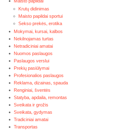
Maisto papildai
Krutų didinimas
Maisto papildai sportui
Sekso prekės, erotika
Mokymai, kursai, kalbos
Nekilnojamas turtas
Netradiciniai amatai
Nuomos paslaugos
Paslaugos verslui
Prekių pasiūlymai
Profesionalios paslaugos
Reklama, dizainas, spauda
Renginiai, šventės
Statyba, apdaila, remontas
Sveikata ir grožis
Sveikata, gydymas
Tradiciniai amatai
Transportas