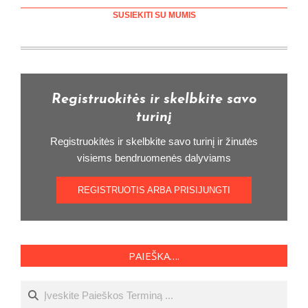
SUSIEKITI SU MUMIS
Registruokitės ir skelbkite savo
turinį
Registruokitės ir skelbkite savo turinį ir žinutės
visiems bendruomenės dalyviams
REGISTRUOTIS ARBA PRISIJUNGTI
PAIEŠKA….
Ieškoti