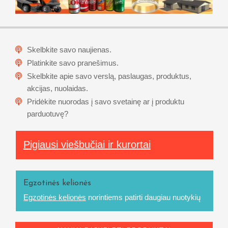
Skelbkite savo naujienas.
Platinkite savo pranešimus.
Skelbkite apie savo verslą, paslaugas, produktus,
akcijas, nuolaidas.
Pridėkite nuorodas į savo svetainę ar į produktu
parduotuvę?
Pigiausi viešbučiai ir kurortai
Egzotinės kelionės
Egzotinės kelionės
norintiems patirti daugiau nuotykių