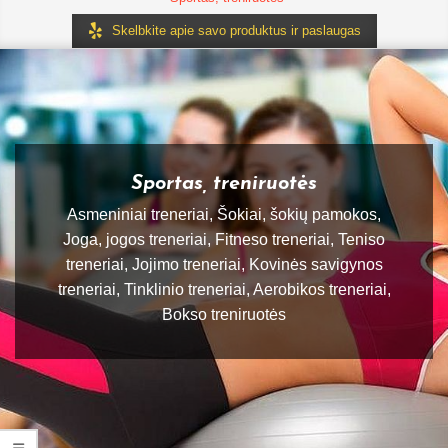
Skelbkite apie savo produktus ir paslaugas
Sportas, treniruotės
Asmeniniai treneriai, Šokiai, šokių pamokos,
Joga, jogos treneriai, Fitneso treneriai, Teniso
treneriai, Jojimo treneriai, Kovinės savigynos
treneriai, Tinklinio treneriai, Aerobikos treneriai,
Bokso treniruotės