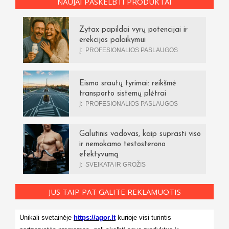
NAUJAI PASKELBTI PRODUKTAI
Zytax papildai vyrų potencijai ir
erekcijos palaikymui
Į:
PROFESIONALIOS PASLAUGOS
Eismo srautų tyrimai: reikšmė
transporto sistemų plėtrai
Į:
PROFESIONALIOS PASLAUGOS
Galutinis vadovas, kaip suprasti viso
ir nemokamo testosterono
efektyvumą
Į:
SVEIKATA IR GROŽIS
JUS TAIP PAT GALITE REKLAMUOTIS
Unikali svetainėje
https://agor.lt
kurioje visi turintis