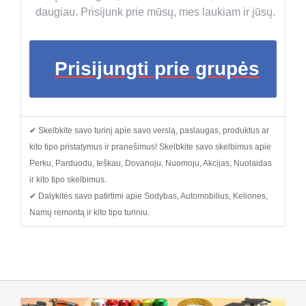
daugiau. Prisijunk prie mūsų, mes laukiam ir jūsų.
Prisijungti prie grupės
✔ Skelbkite savo turinį apie savo verslą, paslaugas, produktus ar
kito tipo pristatymus ir pranešimus! Skelbkite savo skelbimus apie
Perku, Parduodu, Ieškau, Dovanoju, Nuomoju, Akcijas, Nuolaidas
ir kito tipo skelbimus.
✔ Dalykitės savo patirtimi apie Sodybas, Automobilius, Keliones,
Namų remontą ir kito tipo turiniu.