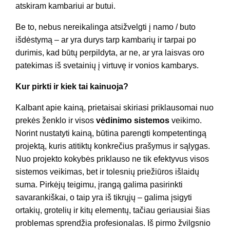
atskiram kambariui ar butui.
Be to, nebus nereikalinga atsižvelgti į namo / buto
išdėstymą – ar yra durys tarp kambarių ir tarpai po
durimis, kad būtų perpildyta, ar ne, ar yra laisvas oro
patekimas iš svetainių į virtuvę ir vonios kambarys.
Kur pirkti ir kiek tai kainuoja?
Kalbant apie kainą, prietaisai skiriasi priklausomai nuo
prekės ženklo ir visos
vėdinimo sistemos
veikimo.
Norint nustatyti kainą, būtina parengti kompetentingą
projektą, kuris atitiktų konkrečius prašymus ir sąlygas.
Nuo projekto kokybės priklauso ne tik efektyvus visos
sistemos veikimas, bet ir tolesnių priežiūros išlaidų
suma. Pirkėjų teigimu, įrangą galima pasirinkti
savarankiškai, o taip yra iš tikrųjų – galima įsigyti
ortakių, grotelių ir kitų elementų, tačiau geriausiai šias
problemas sprendžia profesionalas. Iš pirmo žvilgsnio