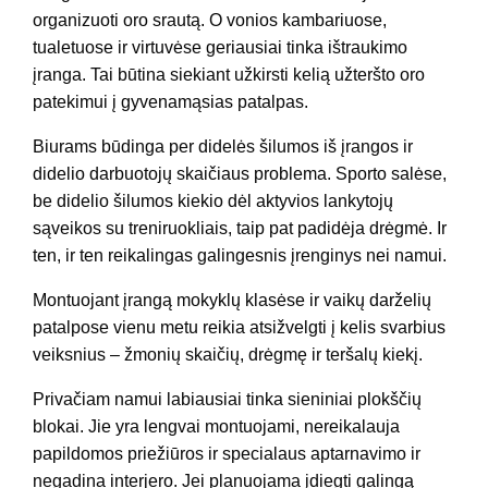
organizuoti oro srautą. O vonios kambariuose,
tualetuose ir virtuvėse geriausiai tinka ištraukimo
įranga. Tai būtina siekiant užkirsti kelią užteršto oro
patekimui į gyvenamąsias patalpas.
Biurams būdinga per didelės šilumos iš įrangos ir
didelio darbuotojų skaičiaus problema. Sporto salėse,
be didelio šilumos kiekio dėl aktyvios lankytojų
sąveikos su treniruokliais, taip pat padidėja drėgmė. Ir
ten, ir ten reikalingas galingesnis įrenginys nei namui.
Montuojant įrangą mokyklų klasėse ir vaikų darželių
patalpose vienu metu reikia atsižvelgti į kelis svarbius
veiksnius – žmonių skaičių, drėgmę ir teršalų kiekį.
Privačiam namui labiausiai tinka sieniniai plokščių
blokai. Jie yra lengvai montuojami, nereikalauja
papildomos priežiūros ir specialaus aptarnavimo ir
negadina interjero. Jei planuojama įdiegti galingą