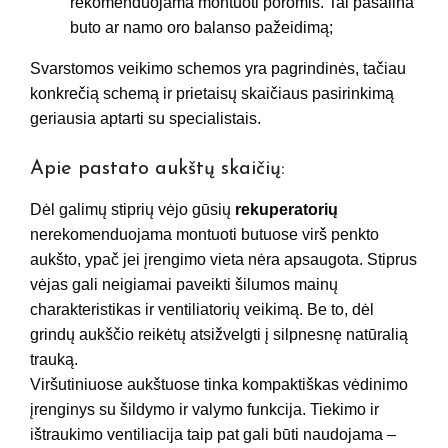
rekomenduojama montuoti poromis. Tai pašalina
buto ar namo oro balanso pažeidimą;
Svarstomos veikimo schemos yra pagrindinės, tačiau
konkrečią schemą ir prietaisų skaičiaus pasirinkimą
geriausia aptarti su specialistais.
Apie pastato aukštų skaičių:
Dėl galimų stiprių vėjo gūsių
rekuperatorių
nerekomenduojama montuoti butuose virš penkto
aukšto, ypač jei įrengimo vieta nėra apsaugota. Stiprus
vėjas gali neigiamai paveikti šilumos mainų
charakteristikas ir ventiliatorių veikimą. Be to, dėl
grindų aukščio reikėtų atsižvelgti į silpnesnę natūralią
trauką.
Viršutiniuose aukštuose tinka kompaktiškas vėdinimo
įrenginys su šildymo ir valymo funkcija. Tiekimo ir
ištraukimo ventiliacija taip pat gali būti naudojama –