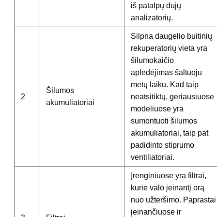
iš patalpų dujų
analizatorių.
Silpna daugelio buitinių
rekuperatorių vieta yra
šilumokaičio
apledėjimas šaltuoju
metų laiku. Kad taip
Šilumos
2
neatsitiktų, geriausiuose
akumuliatoriai
modeliuose yra
sumontuoti šilumos
akumuliatoriai, taip pat
padidinto stiprumo
ventiliatoriai.
Įrenginiuose yra filtrai,
kurie valo įeinantį orą
nuo užteršimo. Paprastai
įeinančiuose ir