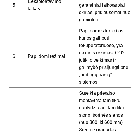
Eeksploatavimo
5
garantiniai laikotarpiai
laikas
skiriasi priklausomai nuo
gamintojo.
Papildomos funkcijos,
kurios gali būti
rekuperatoriuose, yra
naktinis režimas, CO2
6
Papildomi režimai
jutiklio veikimas ir
galimybė prisijungti prie
„protingų namų“
sistemos.
Suteikia prietaiso
montavimą tam tikru
nuolydžiu ant tam tikro
storio išorinės sienos
(nuo 300 iki 600 mm).
Sienoje pradurtas