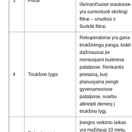
3
Filtrai
išeinančiuose srautuose
yra sumontuoti skirtingi
filtrai – smulkūs ir
šiurkšti filtrai.
Rekuperatoriai yra gana
triukšminga įranga, todėl
dažniausiai jie
montuojami buitinėse
patalpose. Renkantis
4
Triukšmo lygis
prietaisą, kurį
planuojama įrengti
gyvenamosiose
patalpose, svarbu
atkreipti dėmesį į
triukšmo lygį.
Įrangos veikimo laikas
yra maždaug 10 metų,