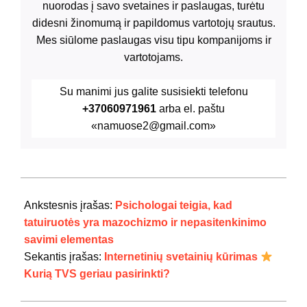
nuorodas į savo svetaines ir paslaugas, turėtu
didesni žinomumą ir papildomus vartotojų srautus.
Mes siūlome paslaugas visu tipu kompanijoms ir
vartotojams.
Su manimi jus galite susisiekti telefonu
+37060971961
arba el. paštu
«namuose2@gmail.com»
2021-
09-
Ankstesnis įrašas:
Psichologai teigia, kad
12
tatuiruotės yra mazochizmo ir nepasitenkinimo
savimi elementas
Sekantis įrašas:
Internetinių svetainių kūrimas
Kurią TVS geriau pasirinkti?