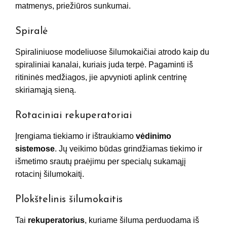
matmenys, priežiūros sunkumai.
Spiralė
Spiraliniuose modeliuose šilumokaičiai atrodo kaip du
spiraliniai kanalai, kuriais juda terpė. Pagaminti iš
ritininės medžiagos, jie apvynioti aplink centrinę
skiriamąją sieną.
Rotaciniai rekuperatoriai
Įrengiama tiekiamo ir ištraukiamo
vėdinimo
sistemose
. Jų veikimo būdas grindžiamas tiekimo ir
išmetimo srautų praėjimu per specialų sukamąjį
rotacinį šilumokaitį.
Plokštelinis šilumokaitis
Tai
rekuperatorius
, kuriame šiluma perduodama iš