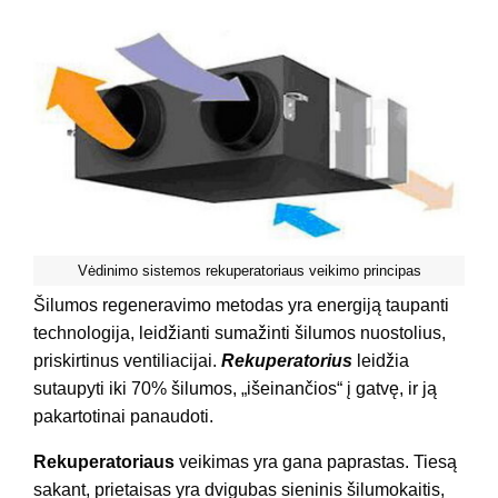
Vėdinimo sistemos rekuperatoriaus veikimo principas
Šilumos regeneravimo metodas yra energiją taupanti
technologija, leidžianti sumažinti šilumos nuostolius,
priskirtinus ventiliacijai.
Rekuperatorius
leidžia
sutaupyti iki 70% šilumos, „išeinančios“ į gatvę, ir ją
pakartotinai panaudoti.
Rekuperatoriaus
veikimas yra gana paprastas. Tiesą
sakant, prietaisas yra dvigubas sieninis šilumokaitis,