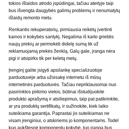
tokios išlaidos atrodo įspūdingai, tačiau ateityje taip
bus išvengta daugybės galimų problemų ir nenumatytų
išlaidų remonto metu.
Renkantis rekuperatorių, pirmiausia reikėtų įvertinti
kainos ir kokybės santykį. Negalima iš karto griebtis
naujų prekių ar permokėti didelę sumą tik už
reklamuojamą prekės ženklą. Galų gale, įranga nėra
pigi ir atsipirks tik per keletą metų.
Įrenginį galite įsigyti apsilankę specializuotoje
parduotuvėje arba užsisakę internetu iš mūsų
internetinės parduotuvės. Tačiau nepriklausomai nuo
pasirinktos pirkimo vietos, būtinai išstudijuokite
produkto aprašymą ir atsiliepimus, taip pat patikrinkite,
ar yra produktų sertifikatų, ir sužinokite, kiek laiko
suteikiama garantija. Paprastai jis suteikiamas ne
visam įrenginiui, o atskiriems jo komponentams. Todėl
kuo aukštesnė komponentų kokybė, tuo įranga bus