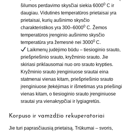
0
šilumos perdavimo skysčiai siekia 6000
C ir
daugiau. Vidutinės temperatūros prietaisai yra
prietaisai, kurių aušinimo skysčio
0
charakteristikos yra 300–6000
C. Žemos
temperatūros įrenginio aušinimo skysčio
0
temperatūra yra žemesnė nei 3000
C.
Laikmenų judėjimo būdu – tiesioginio srauto,
priešpriešinio srauto, kryžminio srauto. Jie
skiriasi priklausomai nuo oro srauto krypties.
Kryžminio srauto įrenginiuose srautai eina
statmenai vienas kitam, priešpriešinio srauto
įrenginiuose įtekėjimas ir išmetimas yra priešingi
vienas kitam, o tiesioginio srauto įrenginiuose
srautai yra vienakrypčiai ir lygiagretūs.
Korpuso ir vamzdžio rekuperatoriai
Jie turi paprasčiausią prietaisą. Trūkumai – svoris,