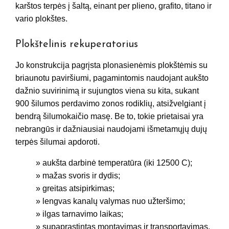
karštos terpės į šaltą, einant per plieno, grafito, titano ir
vario plokštes.
Plokštelinis rekuperatorius
Jo konstrukcija pagrįsta plonasienėmis plokštėmis su
briaunotu paviršiumi, pagamintomis naudojant aukšto
dažnio suvirinimą ir sujungtos viena su kita, sukant
900 šilumos perdavimo zonos rodiklių, atsižvelgiant į
bendrą šilumokaičio masę. Be to, tokie prietaisai yra
nebrangūs ir dažniausiai naudojami išmetamųjų dujų
terpės šilumai apdoroti.
» aukšta darbinė temperatūra (iki 12500 C);
» mažas svoris ir dydis;
» greitas atsipirkimas;
» lengvas kanalų valymas nuo užteršimo;
» ilgas tarnavimo laikas;
» supaprastintas montavimas ir transportavimas.