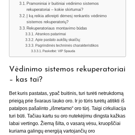
Pramoniniai ir buitiniai vėdinimo sistemos
rekuperatoriai – kokie skirtumai?
Į ką reikia atkreipti dėmesį renkantis vėdinimo
sistemos rekuperatorių?
Rekuperatoriaus montavimo būdas
Atrankos patarimai
Apie pastato aukštų skaičių:
Pagrindinės techninės charakteristikos
Paskelbė: VIP Spauda
Vėdinimo sistemos rekuperatoriai
– kas tai?
Bet kuris pastatas, ypač buitinis, turi turėti netrukdomą
prieigą prie švaraus lauko oro. Ir jo tūris turėtų atitikti iš
patalpos pašalinto „išmetamo“ oro tūrį. Taigi cirkuliacija
turi būti. Tačiau kartu su oro nutekėjimu dingsta kažkas
labai vertingo. Žiemą šilta, o vasarą vėsu, kruopščiai
kuriama galingų energiją vartojančių oro