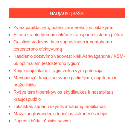
NAUJAUSI ĮRAŠAI
Zytax papildai vyrų potencijai ir erekcijos palaikymui
Eismo srautų tyrimai: reikšmė transporto sistemų plėtrai
Galutinis vadovas, kaip suprasti viso ir nemokamo
testosterono efektyvumą
Kasdienio dozavimo vadovas: kiek Ashwagandha / KSM-
66 optimaliam testosterono lygiui?
Kaip kraujotaka ir T lygis veikia vyrų potenciją
Manopauzė: kovoti su svorio padidėjimu, nuplikimu ir
mažu libido
Ryšys tarp hiperaktyvios skydliaukės ir nestabilaus
kraujospūdžio
Toksiškas sąnarių skystis ir sąnarių mobilumas
Mažai angliavandenių turinčios vakarienės idėjos
Paprasti būdai rūpintis savimi