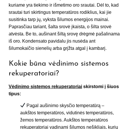
kuriame yra tiekimo ir išmetimo oro srautai. Dėl to, kad
srautai turi skirtingus temperatūros rodiklius, kai jie
susitinka tarp jų, vyksta šilumos energijos mainai.
Paprasčiau tariant, šalta srovė įkaista, o šilta srovė
atvėsta. Be to, aušinant šiltą srovę drėgmė pašalinama
iš oro. Kondensato pavidalu jis nusėda ant
šilumokaičio sienelių arba grįžta atgal į kambarį.
Kokie būna vėdinimo sistemos
rekuperatoriai?
Vėdinimo sistemos rekuperatoriai
skirstomi į šiuos
tipus:
Pagal aušinimo skysčio temperatūrą –
aukštos temperatūros, vidutinės temperatūros,
žemos temperatūros. Aukštos temperatūros
rekuperatoriai vadinami šilumos nešikliais, kurių