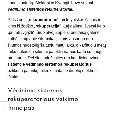
kondicionierių. Siekiant to išvengti, buvo sukurti
vėdinimo sistemos rekuperatoriai
.
Pats žodis „
rekuperatorius
“ turi lotyniškas šaknis ir
kilęs iš žodžio „
rekuperacija
“, kurį galima išversti kaip
„priimti“, „grįžti“. Šiuo atveju apie šį prietaisą galime
kalbėti kaip apie šilumokaitį, kuris apsaugo nuo
šilumos nuostolių šaltuoju metų laiku, o karštuoju metų
laiku neleidžia šilumai patekti į namus kartu su nauju
oro srautu. Dėl šios priežasties oro kondicionavimo
sistemoje
vėdinimo sistemos rekuperatorius
užtikrina palankų mikroklimatą be didelių elektros
išlaidų.
Vėdinimo sistemos
rekuperatoriaus veikimo
principas