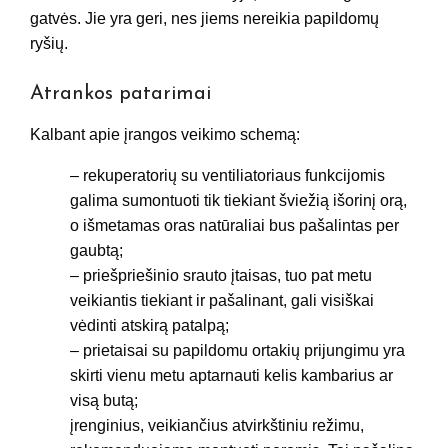
gatvės. Jie yra geri, nes jiems nereikia papildomų
ryšių.
Atrankos patarimai
Kalbant apie įrangos veikimo schemą:
– rekuperatorių su ventiliatoriaus funkcijomis
galima sumontuoti tik tiekiant šviežią išorinį orą,
o išmetamas oras natūraliai bus pašalintas per
gaubtą;
– priešpriešinio srauto įtaisas, tuo pat metu
veikiantis tiekiant ir pašalinant, gali visiškai
vėdinti atskirą patalpą;
– prietaisai su papildomu ortakių prijungimu yra
skirti vienu metu aptarnauti kelis kambarius ar
visą butą;
įrenginius, veikiančius atvirkštiniu režimu,