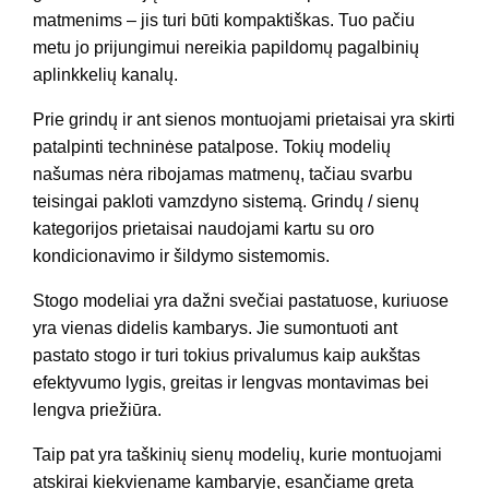
matmenims – jis turi būti kompaktiškas. Tuo pačiu
metu jo prijungimui nereikia papildomų pagalbinių
aplinkkelių kanalų.
Prie grindų ir ant sienos montuojami prietaisai yra skirti
patalpinti techninėse patalpose. Tokių modelių
našumas nėra ribojamas matmenų, tačiau svarbu
teisingai pakloti vamzdyno sistemą. Grindų / sienų
kategorijos prietaisai naudojami kartu su oro
kondicionavimo ir šildymo sistemomis.
Stogo modeliai yra dažni svečiai pastatuose, kuriuose
yra vienas didelis kambarys. Jie sumontuoti ant
pastato stogo ir turi tokius privalumus kaip aukštas
efektyvumo lygis, greitas ir lengvas montavimas bei
lengva priežiūra.
Taip pat yra taškinių sienų modelių, kurie montuojami
atskirai kiekviename kambaryje, esančiame greta