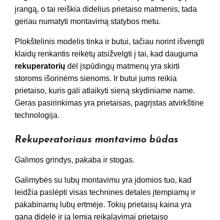
įrangą, o tai reiškia didelius prietaiso matmenis, tada
geriau numatyti montavimą statybos metu.
Plokštelinis modelis tinka ir butui, tačiau norint išvengti
klaidų renkantis reikėtų atsižvelgti į tai, kad dauguma
rekuperatorių
dėl įspūdingų matmenų yra skirti
storoms išorinėms sienoms. Ir butui jums reikia
prietaiso, kuris gali atlaikyti sieną skydiniame name.
Geras pasirinkimas yra prietaisas, pagrįstas atvirkštine
technologija.
Rekuperatoriaus montavimo būdas
Galimos grindys, pakaba ir stogas.
Galimybės su lubų montavimu yra įdomios tuo, kad
leidžia paslėpti visas technines detales įtempiamų ir
pakabinamų lubų ertmėje. Tokių prietaisų kaina yra
gana didelė ir ją lemia reikalavimai prietaiso