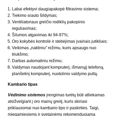
Labai efektyvi daugiapakopė filtravimo sistema;
Tiekimo srauto šildymas;
Ventiliatoriaus greičio rodiklių pakopinis
reguliavimas;
Šilumos atgavimas iki 94-97%;
Oro kokybės kontrolė ir stebėjimas įvairiais jutikliais;
Veikimas „naktiniu“ režimu, kuris apsaugo nuo
triukšmo;
Darbas automatiniu režimu;
Valdymas naudojant kompiuterį, išmanųjį telefoną,
planšetinį kompiuterį, nuotolinio valdymo pultą.
Kambario tipas
Vėdinimo sistemos
įrengimas turėtų būti atliekamas
atsižvelgiant į oro mainų greitį, kuris skiriasi
priklausomai nuo kambario tipo ir paskirties. Taigi,
miegamiesiems ir svetainėms rekomenduojama