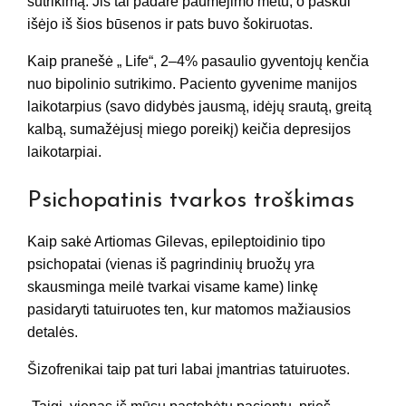
sutrikimą. Jis tai padarė paūmėjimo metu, o paskui
išėjo iš šios būsenos ir pats buvo šokiruotas.
Kaip pranešė „ Life“, 2–4% pasaulio gyventojų kenčia
nuo bipolinio sutrikimo. Paciento gyvenime manijos
laikotarpius (savo didybės jausmą, idėjų srautą, greitą
kalbą, sumažėjusį miego poreikį) keičia depresijos
laikotarpiai.
Psichopatinis tvarkos troškimas
Kaip sakė Artiomas Gilevas, epileptoidinio tipo
psichopatai (vienas iš pagrindinių bruožų yra
skausminga meilė tvarkai visame kame) linkę
pasidaryti tatuiruotes ten, kur matomos mažiausios
detalės.
Šizofrenikai taip pat turi labai įmantrias tatuiruotes.