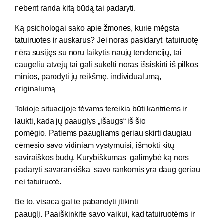
nebent randa kitą būdą tai padaryti.
Ką psichologai sako apie žmones, kurie mėgsta
tatuiruotes ir auskarus? Jei noras pasidaryti tatuiruotę
nėra susijęs su noru laikytis naujų tendencijų, tai
daugeliu atvejų tai gali sukelti noras išsiskirti iš pilkos
minios, parodyti jų reikšmę, individualumą,
originalumą.
Tokioje situacijoje tėvams tereikia būti kantriems ir
laukti, kada jų paauglys „išaugs“ iš šio
pomėgio. Patiems paaugliams geriau skirti daugiau
dėmesio savo vidiniam vystymuisi, išmokti kitų
saviraiškos būdų. Kūrybiškumas, galimybė ką nors
padaryti savarankiškai savo rankomis yra daug geriau
nei tatuiruotė.
Be to, visada galite pabandyti įtikinti
paauglį. Paaiškinkite savo vaikui, kad tatuiruotėms ir