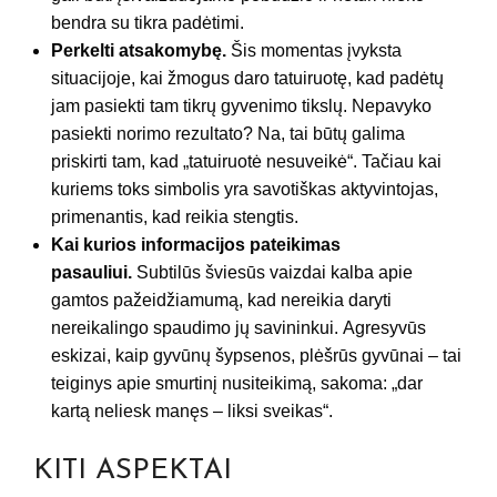
bendra su tikra padėtimi.
Perkelti atsakomybę.
Šis momentas įvyksta
situacijoje, kai žmogus daro tatuiruotę, kad padėtų
jam pasiekti tam tikrų gyvenimo tikslų. Nepavyko
pasiekti norimo rezultato? Na, tai būtų galima
priskirti tam, kad „tatuiruotė nesuveikė“. Tačiau kai
kuriems toks simbolis yra savotiškas aktyvintojas,
primenantis, kad reikia stengtis.
Kai kurios informacijos pateikimas
pasauliui.
Subtilūs šviesūs vaizdai kalba apie
gamtos pažeidžiamumą, kad nereikia daryti
nereikalingo spaudimo jų savininkui. Agresyvūs
eskizai, kaip gyvūnų šypsenos, plėšrūs gyvūnai – tai
teiginys apie smurtinį nusiteikimą, sakoma: „dar
kartą neliesk manęs – liksi sveikas“.
KITI ASPEKTAI