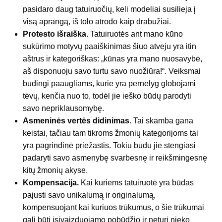
pasidaro daug tatuiruočių, keli modeliai susilieja į
visą aprangą, iš tolo atrodo kaip drabužiai.
Protesto išraiška.
Tatuiruotės ant mano kūno
sukūrimo motyvų paaiškinimas šiuo atveju yra itin
aštrus ir kategoriškas: „kūnas yra mano nuosavybė,
aš disponuoju savo turtu savo nuožiūra!“. Veiksmai
būdingi paaugliams, kurie yra pernelyg globojami
tėvų, kenčia nuo to, todėl jie ieško būdų parodyti
savo nepriklausomybę.
Asmeninės vertės didinimas
. Tai skamba gana
keistai, tačiau tam tikroms žmonių kategorijoms tai
yra pagrindinė priežastis. Tokiu būdu jie stengiasi
padaryti savo asmenybę svarbesnę ir reikšmingesnę
kitų žmonių akyse.
Kompensacija.
Kai kuriems tatuiruotė yra būdas
pajusti savo unikalumą ir originalumą,
kompensuojant kai kuriuos trūkumus, o šie trūkumai
gali būti įsivaizduojamo pobūdžio ir neturi nieko