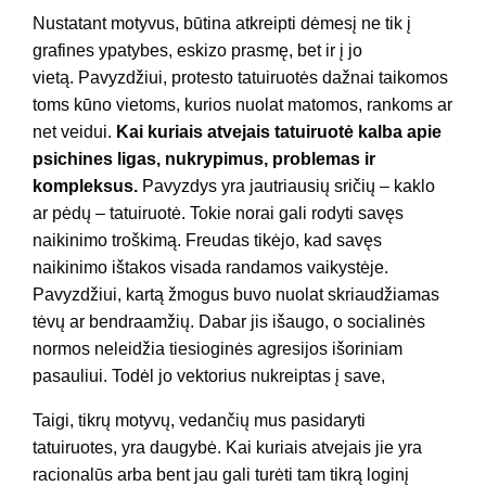
Nustatant motyvus, būtina atkreipti dėmesį ne tik į
grafines ypatybes, eskizo prasmę, bet ir į jo
vietą. Pavyzdžiui, protesto tatuiruotės dažnai taikomos
toms kūno vietoms, kurios nuolat matomos, rankoms ar
net veidui.
Kai kuriais atvejais tatuiruotė kalba apie
psichines ligas, nukrypimus, problemas ir
kompleksus.
Pavyzdys yra jautriausių sričių – kaklo
ar pėdų – tatuiruotė. Tokie norai gali rodyti savęs
naikinimo troškimą. Freudas tikėjo, kad savęs
naikinimo ištakos visada randamos vaikystėje.
Pavyzdžiui, kartą žmogus buvo nuolat skriaudžiamas
tėvų ar bendraamžių. Dabar jis išaugo, o socialinės
normos neleidžia tiesioginės agresijos išoriniam
pasauliui. Todėl jo vektorius nukreiptas į save,
Taigi, tikrų motyvų, vedančių mus pasidaryti
tatuiruotes, yra daugybė. Kai kuriais atvejais jie yra
racionalūs arba bent jau gali turėti tam tikrą loginį