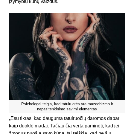
įžymybių kūnų vaizdus.
Psichologai teigia, kad tatuiruotės yra mazochizmo ir
nepasitenkinimo savimi elementas
„Esu tikras, kad dauguma tatuiruočių daromos dabar
kaip duoklė madai. Tačiau čia verta paminėti, kad jei
žmogus puošia savo kūną, tai reiškia, kad be šių