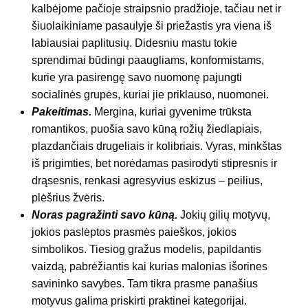
kalbėjome pačioje straipsnio pradžioje, tačiau net ir
šiuolaikiniame pasaulyje ši priežastis yra viena iš
labiausiai paplitusių. Didesniu mastu tokie
sprendimai būdingi paaugliams, konformistams,
kurie yra pasirengę savo nuomonę pajungti
socialinės grupės, kuriai jie priklauso, nuomonei.
Pakeitimas.
Mergina, kuriai gyvenime trūksta
romantikos, puošia savo kūną rožių žiedlapiais,
plazdančiais drugeliais ir kolibriais. Vyras, minkštas
iš prigimties, bet norėdamas pasirodyti stipresnis ir
drąsesnis, renkasi agresyvius eskizus – peilius,
plėšrius žvėris.
Noras pagražinti savo kūną.
Jokių gilių motyvų,
jokios paslėptos prasmės paieškos, jokios
simbolikos. Tiesiog gražus modelis, papildantis
vaizdą, pabrėžiantis kai kurias malonias išorines
savininko savybes. Tam tikra prasme panašius
motyvus galima priskirti praktinei kategorijai.