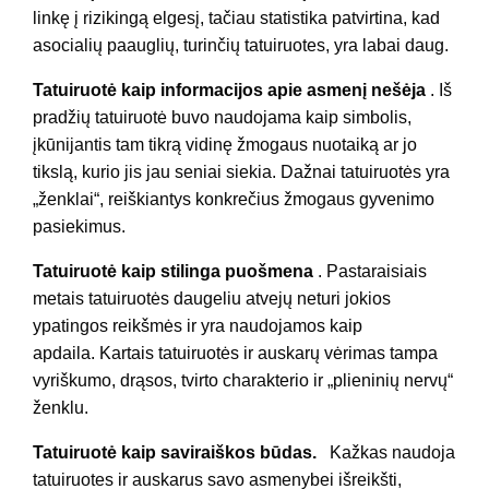
linkę į rizikingą elgesį, tačiau statistika patvirtina, kad
asocialių paauglių, turinčių tatuiruotes, yra labai daug.
Tatuiruotė kaip informacijos apie asmenį nešėja
. Iš
pradžių tatuiruotė buvo naudojama kaip simbolis,
įkūnijantis tam tikrą vidinę žmogaus nuotaiką ar jo
tikslą, kurio jis jau seniai siekia. Dažnai tatuiruotės yra
„ženklai“, reiškiantys konkrečius žmogaus gyvenimo
pasiekimus.
Tatuiruotė kaip stilinga puošmena
. Pastaraisiais
metais tatuiruotės daugeliu atvejų neturi jokios
ypatingos reikšmės ir yra naudojamos kaip
apdaila. Kartais tatuiruotės ir auskarų vėrimas tampa
vyriškumo, drąsos, tvirto charakterio ir „plieninių nervų“
ženklu.
Tatuiruotė kaip saviraiškos būdas.
Kažkas naudoja
tatuiruotes ir auskarus savo asmenybei išreikšti,