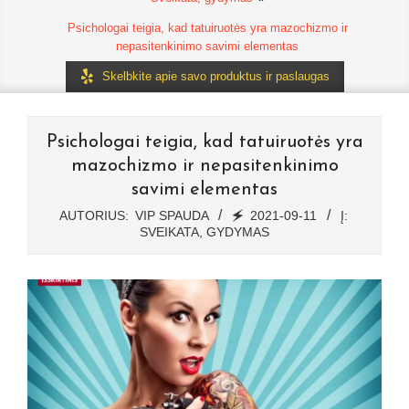
Psichologai teigia, kad tatuiruotės yra mazochizmo ir
nepasitenkinimo savimi elementas
Skelbkite apie savo produktus ir paslaugas
Psichologai teigia, kad tatuiruotės yra
mazochizmo ir nepasitenkinimo
savimi elementas
AUTORIUS:
VIP SPAUDA
🗲
2021-09-11
Į:
SVEIKATA, GYDYMAS