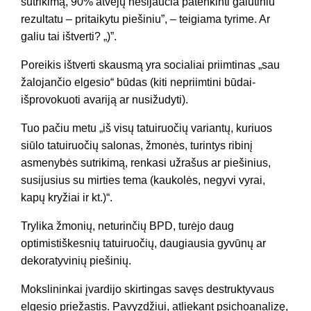
sutrikimą, 90% atvejų nesijaučia patenkinti galutiniu
rezultatu – pritaikytu piešiniu”, – teigiama tyrime. Ar
galiu tai ištverti? „)”.
Poreikis ištverti skausmą yra socialiai priimtinas „sau
žalojančio elgesio“ būdas (kiti nepriimtini būdai-
išprovokuoti avariją ar nusižudyti).
Tuo pačiu metu „iš visų tatuiruočių variantų, kuriuos
siūlo tatuiruočių salonas, žmonės, turintys ribinį
asmenybės sutrikimą, renkasi užrašus ar piešinius,
susijusius su mirties tema (kaukolės, negyvi vyrai,
kapų kryžiai ir kt.)“.
Trylika žmonių, neturinčių BPD, turėjo daug
optimistiškesnių tatuiruočių, daugiausia gyvūnų ar
dekoratyvinių piešinių.
Mokslininkai įvardijo skirtingas savęs destruktyvaus
elgesio priežastis. Pavyzdžiui, atliekant psichoanalizę,