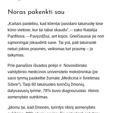
Noras pakenkti sau
„Kartais pastebiu, kad klientai pasidaro tatuiruotę tose
kūno vietose, kur tai labai skaudu“, – sako Natalija
Panfilova. – Pavyzdžiui, ant kojos. Greičiausiai jie nori
sąmoningai įskaudinti save. Tai yra, pati tatuiruotė
neturi jokios prasmės, veiksmas turi prasmę – jo
taikymas.
Prie panašios išvados priėjo ir Novosibirsko
valstybinio medicinos universiteto mokslininkai (jie
savo tyrimą paskelbė žurnale „Medicina ir švietimas
Sibire“). Tarp 60 tatuiruotes turinčių žmonių,
dalyvavusių tyrime, 78% buvo diagnozuotas ribinis
asmenybės sutrikimas.
„Įdomu tai, kad žmonės, turintys ribinį asmenybės