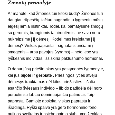
Žmonių pasaulyje
Ar manote, kad žmonės turi kitokį būdą? Žmonės turi
daugiau rūpesčių, tačiau pagrindiniu lygmeniu mūsų
elgesį lemia instinktai. Todėl, kai pamatysime žmogų
su geromis, brangiomis tatuiruotėmis, ne savo noru
nukreipsime į jį dėmesį. Kodėl mes kreipiame į jį
dėmesį? Viskas paprasta – signalai siunčiami į
smegenis – arba pavojus (vyrams) – netoliese yra
ryškesnis individas, išsiskiria paklusnumo hormonai.
O dabar jūsų priešininkas yra pasąmonės lygmenyje,
kai jūs
bijote ir gerbiate
. Priešingos lyties atveju
dėmesys traukiamas dėl kitos priežasties – šalia
esančio šviesaus individo – libido padidėja dėl noro
poruotis su labiau dominuojančiu patinu ar. Taip
paprasta. Gamtoje apskritai viskas paprasta ir
išradinga. Ryški spalva yra gero hormoninio fono,
puikios sveikatos ir psichologinio stabilumo ženklas.