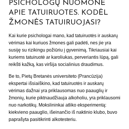
PSICHOLOGŲ NUOMONĖ
APIE TATUIRUOTES. KODĖL
ŽMONĖS TATUIRUOJASI?
Kai kurie psichologai mano, kad tatuiruotės ir auskarų
vėrimas kai kuriuos žmones gali padėti, nes jie yra
susiję su rizikingu požiūriu į gyvenimą. Tikriausiai kai
kuriems tatuiruotė ar karoliukas, perveriantis lūpą, gali
reikšti kažką, kas viršija socialinius draudimus.
Be to, Pietų Bretanės universiteto (Prancūzija)
ekspertai išsiaiškino, kad tatuiruotės ir auskarų
vėrimas dažnai yra priklausomas nuo paauglių ir
žmonių, kurie piktnaudžiauja alkoholiu, yra priklausomi
nuo narkotikų. Mokslininkai atliko eksperimentą:
kiekvieno paauglio, išeinančio iš naktinio klubo, buvo
paprašyta pasitikrinti alkotesteriu.