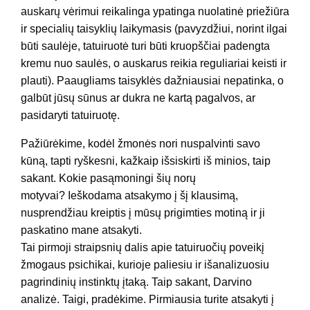
auskarų vėrimui reikalinga ypatinga nuolatinė priežiūra
ir specialių taisyklių laikymasis (pavyzdžiui, norint ilgai
būti saulėje, tatuiruotė turi būti kruopščiai padengta
kremu nuo saulės, o auskarus reikia reguliariai keisti ir
plauti). Paaugliams taisyklės dažniausiai nepatinka, o
galbūt jūsų sūnus ar dukra ne kartą pagalvos, ar
pasidaryti tatuiruotę.
Pažiūrėkime, kodėl žmonės nori nuspalvinti savo
kūną, tapti ryškesni, kažkaip išsiskirti iš minios, taip
sakant. Kokie pasąmoningi šių norų
motyvai? Ieškodama atsakymo į šį klausimą,
nusprendžiau kreiptis į mūsų prigimties motiną ir ji
paskatino mane atsakyti.
Tai pirmoji straipsnių dalis apie tatuiruočių poveikį
žmogaus psichikai, kurioje paliesiu ir išanalizuosiu
pagrindinių instinktų įtaką. Taip sakant, Darvino
analizė. Taigi, pradėkime. Pirmiausia turite atsakyti į