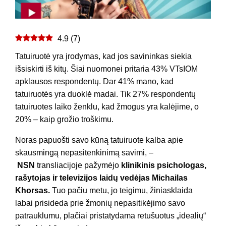
4.9
(
7
)
Tatuiruotė yra įrodymas, kad jos savininkas siekia
išsiskirti iš kitų. Šiai nuomonei pritaria 43% VTsIOM
apklausos respondentų. Dar 41% mano, kad
tatuiruotės yra duoklė madai. Tik 27% respondentų
tatuiruotes laiko ženklu, kad žmogus yra kalėjime, o
20% – kaip grožio troškimu.
Noras papuošti savo kūną tatuiruote kalba apie
skausmingą nepasitenkinimą savimi, –
NSN
transliacijoje pažymėjo
klinikinis psichologas,
rašytojas ir televizijos laidų vedėjas Michailas
Khorsas.
Tuo pačiu metu, jo teigimu, žiniasklaida
labai prisideda prie žmonių nepasitikėjimo savo
patrauklumu, plačiai pristatydama retušuotus „idealių“