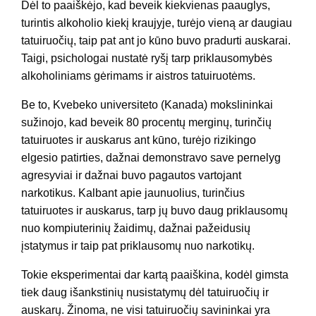
Dėl to paaiškėjo, kad beveik kiekvienas paauglys,
turintis alkoholio kiekį kraujyje, turėjo vieną ar daugiau
tatuiruočių, taip pat ant jo kūno buvo pradurti auskarai.
Taigi, psichologai nustatė ryšį tarp priklausomybės
alkoholiniams gėrimams ir aistros tatuiruotėms.
Be to, Kvebeko universiteto (Kanada) mokslininkai
sužinojo, kad beveik 80 procentų merginų, turinčių
tatuiruotes ir auskarus ant kūno, turėjo rizikingo
elgesio patirties, dažnai demonstravo save pernelyg
agresyviai ir dažnai buvo pagautos vartojant
narkotikus. Kalbant apie jaunuolius, turinčius
tatuiruotes ir auskarus, tarp jų buvo daug priklausomų
nuo kompiuterinių žaidimų, dažnai pažeidusių
įstatymus ir taip pat priklausomų nuo narkotikų.
Tokie eksperimentai dar kartą paaiškina, kodėl gimsta
tiek daug išankstinių nusistatymų dėl tatuiruočių ir
auskarų. Žinoma, ne visi tatuiruočių savininkai yra