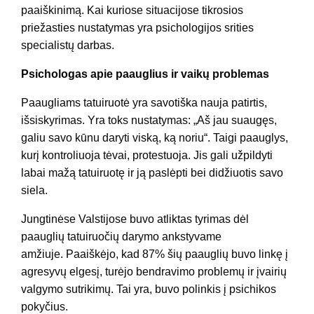
paaiškinimą. Kai kuriose situacijose tikrosios
priežasties nustatymas yra psichologijos srities
specialistų darbas.
Psichologas apie paauglius ir vaikų problemas
Paaugliams tatuiruotė yra savotiška nauja patirtis,
išsiskyrimas. Yra toks nustatymas: „Aš jau suaugęs,
galiu savo kūnu daryti viską, ką noriu“. Taigi paauglys,
kurį kontroliuoja tėvai, protestuoja. Jis gali užpildyti
labai mažą tatuiruotę ir ją paslėpti bei didžiuotis savo
siela.
Jungtinėse Valstijose buvo atliktas tyrimas dėl
paauglių tatuiruočių darymo ankstyvame
amžiuje. Paaiškėjo, kad 87% šių paauglių buvo linkę į
agresyvų elgesį, turėjo bendravimo problemų ir įvairių
valgymo sutrikimų. Tai yra, buvo polinkis į psichikos
pokyčius.