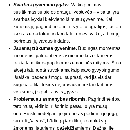
Svarbus gyvenimo įvykis.
Vaiko gimimas,
susitikimas su sielos draugu, vestuvės – visa tai yra
svarbūs įvykiai kiekvieno iš mūsų gyvenime. Kai
kuriems jų pagrindinė atmintis yra fotografijos, tačiau
kažkas eina toliau ir daro tatuiruotes: vaikų, artimųjų
portretus, jų vardus ir datas.
Jausmų trūkumas gyvenime.
Būdingas momentas
žmonėms, patiriantiems asmeninę krizę, kuriems
reikia tam tikros papildomos emocinės mitybos. Šiuo
atveju tatuiruotė suvokiama kaip savo gyvybingumo
išraiška, padeda žmogui suprasti, kad jis vis dar
sugeba atlikti tokius neįprastus ir nestandartinius
veiksmus, jis gali jaustis „gyvas“.
Problema su asmenybės ribomis.
Pagrindinė riba
tarp mūsų vidinio ir išorinio pasaulio yra mūsų
oda. Piešti modelį ant jo yra noras padidinti jo jėgą,
sukurti „šarvus“, būdingą tam tikrų kompleksų
žmonėms, jautriems, pažeidžiamiems. Dažnai jie