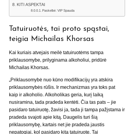
KITI ASPEKTAI
Paskelbė: VIP Spauda
Tatuiruotės, tai proto spąstai,
teigia Michailas Khorsas
Kai kuriais atvejais meilė tatuiruotėms tampa
priklausomybe, prilyginama alkoholiui, pridūrė
Michailas Khorsas.
„Priklausomybė nuo kūno modifikacijų yra atskira
priklausomybės rūšis. Ir mechanizmas yra toks pat
kaip ir alkoholio. Alkoholikas geria, kurį laiką
nusiramina, tada pradeda kentėti. Čia tas pats – jie
pasidaro tatuiruotę, žavisi ja, tada ji tampa pažįstama ir
pradeda svajoti apie kitą. Daugelis turi šią
priklausomybę, kartais net jie pradeda jaustis
nepatogiai, kol pasidaro kitą tatuiruotę. Tai