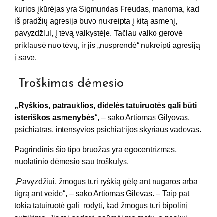
kurios įkūrėjas yra Sigmundas Freudas, manoma, kad
iš pradžių agresija buvo nukreipta į kitą asmenį,
pavyzdžiui, į tėvą vaikystėje. Tačiau vaiko gerovė
priklausė nuo tėvų, ir jis „nusprendė“ nukreipti agresiją
į save.
Troškimas dėmesio
„Ryškios, patrauklios, didelės tatuiruotės gali būti
isteriškos asmenybės
“, – sako Artiomas Gilyovas,
psichiatras, intensyvios psichiatrijos skyriaus vadovas.
Pagrindinis šio tipo bruožas yra egocentrizmas,
nuolatinio dėmesio sau troškulys.
„Pavyzdžiui, žmogus turi ryškią gėlę ant nugaros arba
tigrą ant veido“, – sako Artiomas Gilevas. – Taip pat
tokia tatuiruotė gali rodyti, kad žmogus turi bipolinį