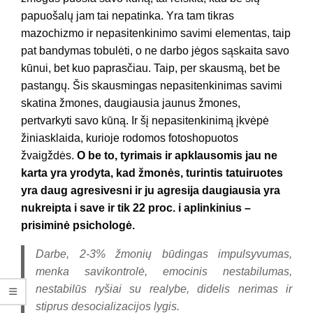
papuošalų jam tai nepatinka. Yra tam tikras
mazochizmo ir nepasitenkinimo savimi elementas, taip
pat bandymas tobulėti, o ne darbo jėgos sąskaita savo
kūnui, bet kuo paprasčiau. Taip, per skausmą, bet be
pastangų. Šis skausmingas nepasitenkinimas savimi
skatina žmones, daugiausia jaunus žmones,
pertvarkyti savo kūną. Ir šį nepasitenkinimą įkvėpė
žiniasklaida, kurioje rodomos fotoshopuotos
žvaigždės.
O be to, tyrimais ir apklausomis jau ne
karta yra yrodyta, kad žmonės, turintis tatuiruotes
yra daug agresivesni ir ju agresija daugiausia yra
nukreipta i save ir tik 22 proc. i aplinkinius –
prisiminė psichologė.
Darbe, 2-3% žmonių būdingas impulsyvumas,
menka savikontrolė, emocinis nestabilumas,
nestabilūs ryšiai su realybe, didelis nerimas ir
stiprus desocializacijos lygis.