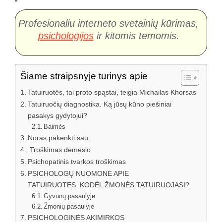
Profesionaliu interneto svetainių kūrimas,
psichologijos
ir kitomis temomis.
Šiame straipsnyje turinys apie
Tatuiruotės, tai proto spąstai, teigia Michailas Khorsas
Tatuiruočių diagnostika. Ką jūsų kūno piešiniai
pasakys gydytojui?
Baimės
Noras pakenkti sau
Troškimas dėmesio
Psichopatinis tvarkos troškimas
PSICHOLOGŲ NUOMONĖ APIE
TATUIRUOTES. KODĖL ŽMONĖS TATUIRUOJASI?
Gyvūnų pasaulyje
Žmonių pasaulyje
PSICHOLOGINĖS AKIMIRKOS