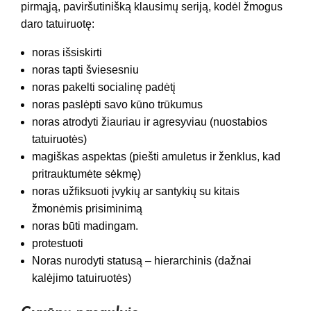
pirmąją, paviršutinišką klausimų seriją, kodėl žmogus
daro tatuiruotę:
noras išsiskirti
noras tapti šviesesniu
noras pakelti socialinę padėtį
noras paslėpti savo kūno trūkumus
noras atrodyti žiauriau ir agresyviau (nuostabios
tatuiruotės)
magiškas aspektas (piešti amuletus ir ženklus, kad
pritrauktumėte sėkmę)
noras užfiksuoti įvykių ar santykių su kitais
žmonėmis prisiminimą
noras būti madingam.
protestuoti
Noras nurodyti statusą – hierarchinis (dažnai
kalėjimo tatuiruotės)