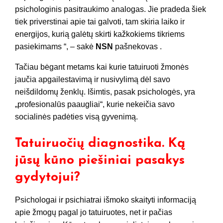
psichologinis pasitraukimo analogas. Jie pradeda šiek
tiek priverstinai apie tai galvoti, tam skiria laiko ir
energijos, kurią galėtų skirti kažkokiems tikriems
pasiekimams “, – sakė
NSN
pašnekovas .
Tačiau bėgant metams kai kurie tatuiruoti žmonės
jaučia apgailestavimą ir nusivylimą dėl savo
neišdildomų ženklų. Išimtis, pasak psichologės, yra
„profesionalūs paaugliai“, kurie nekeičia savo
socialinės padėties visą gyvenimą.
Tatuiruočių diagnostika. Ką
jūsų kūno piešiniai pasakys
gydytojui?
Psichologai ir psichiatrai išmoko skaityti informaciją
apie žmogų pagal jo tatuiruotes, net ir pačias