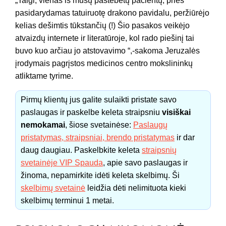
„Taigi, vienas iš mūsų pastebėtų pacientų, prieš
pasidarydamas tatuiruotę drakono pavidalu, peržiūrėjo
kelias dešimtis tūkstančių (!) Šio pasakos veikėjo
atvaizdų internete ir literatūroje, kol rado piešinį tai
buvo kuo arčiau jo atstovavimo “,-sakoma Jeruzalės
įrodymais pagrįstos medicinos centro mokslininkų
atliktame tyrime.
Pirmų klientų jus galite sulaikti pristate savo
paslaugas ir paskelbe keleta straipsniu
visiškai
nemokamai
, šiose svetainėse:
Paslaugų
pristatymas, straipsniai, brendo pristatymas
ir dar
daug daugiau. Paskelbkite keleta
straipsnių
svetainėje VIP Spauda
, apie savo paslaugas ir
žinoma, nepamirkite idėti keleta skelbimų. Ši
skelbimų svetainė
leidžia dėti nelimituota kieki
skelbimų terminui 1 metai.