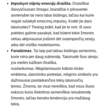
Impulsyvi stiprių emocijų išraiška.
Dvasiškai
išsivysčiusiam žmogui, brandžiai ir pilnavertei
asmenybei tai nėra labai būdinga, tačiau kai kurie
negali sulaikyti emocinių impulsų. Kodėl jie daro
tatuiruotes? Tiesiog todėl, kad jie to nori. Iš savo
patirties galime pasakyti, kad būtent tokie žmonės
vėliau aktyviausiai įrašomi dėl sutampančių sesijų
arba dėl visiško modeliavimo.
Fanatizmas.
Tai taip pat labiau būdinga asmenims,
kurie nėra per daug subrendę. Tatuiruotė šiuo atveju
yra meilės kažkam išraiška,
nuolankumas. Mėgstamiausio futbolo klubo
emblema, dainininko portretas, religinis simbolis yra
dažniausiai pasitaikančios tokių tatuiruočių
temos. Žinoma, tai visai nereiškia, kad visus šiuos
eskizus kuria išskirtinai asmeniškai nesubrendę
žmonės, tačiau bendra tendencija yra maždaug
tokia.