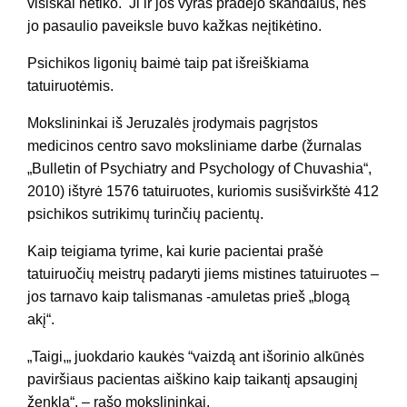
visiškai netiko. Ji ir jos vyras pradėjo skandalus, nes
jo pasaulio paveiksle buvo kažkas neįtikėtino.
Psichikos ligonių baimė taip pat išreiškiama
tatuiruotėmis.
Mokslininkai iš Jeruzalės įrodymais pagrįstos
medicinos centro savo moksliniame darbe (žurnalas
„Bulletin of Psychiatry and Psychology of Chuvashia“,
2010) ištyrė 1576 tatuiruotes, kuriomis susišvirkštė 412
psichikos sutrikimų turinčių pacientų.
Kaip teigiama tyrime, kai kurie pacientai prašė
tatuiruočių meistrų padaryti jiems mistines tatuiruotes –
jos tarnavo kaip talismanas -amuletas prieš „blogą
akį“.
„Taigi,„ juokdario kaukės “vaizdą ant išorinio alkūnės
paviršiaus pacientas aiškino kaip taikantį apsauginį
ženklą“, – rašo mokslininkai.