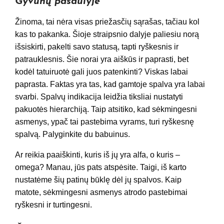
Gyvūnų pasaulyje
Žinoma, tai nėra visas priežasčių sąrašas, tačiau kol
kas to pakanka. Šioje straipsnio dalyje paliesiu norą
išsiskirti, pakelti savo statusą, tapti ryškesnis ir
patrauklesnis. Šie norai yra aiškūs ir paprasti, bet
kodėl tatuiruotė gali juos patenkinti? Viskas labai
paprasta. Faktas yra tas, kad gamtoje spalva yra labai
svarbi. Spalvų indikacija leidžia tiksliai nustatyti
pakuotės hierarchiją. Taip atsitiko, kad sėkmingesni
asmenys, ypač tai pastebima vyrams, turi ryškesnę
spalvą. Palyginkite du babuinus.
Ar reikia paaiškinti, kuris iš jų yra alfa, o kuris –
omega? Manau, jūs pats atspėsite. Taigi, iš karto
nustatėme šių patinų būklę dėl jų spalvos. Kaip
matote, sėkmingesni asmenys atrodo pastebimai
ryškesni ir turtingesni.