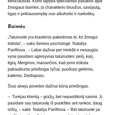
keisčiausias. Kūno tapyba specialistui pasakos apie
žmogaus baimes, jo charakterio bruožus, savijautą,
ligas ir priklausomybę nuo alkoholio ir narkotikų.
Baimės
„Tatuiruotė yra klasikinis pakeitimas to, ko žmogui
trūksta“, – sako šeimos psichologė Natalija
Panfilova . – Labai dažnai per minkšti ir nesaugūs
vyrai pasidaro agresyvias tatuiruotes: peilį, karį,
tigrą. Merginos, manančios, kad joms trūksta
patrauklumo priešingai lyčiai, puošiasi gėlėmis,
katėmis, žiedlapiais.
Šiuo atveju poveikis dažnai būna priešingas.
– Turėjau klientą – gražų, bet nepasitikintį savimi. Ji
pasidarė sau tatuiruotę iš puokštės ant rankos, daug
rožių, – sakė Natalija Panfilova. – Bet tatuiruotė jai