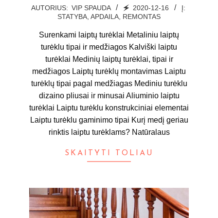
2020-
AUTORIUS:
VIP SPAUDA
🗲
2020-12-16
Į:
STATYBA, APDAILA, REMONTAS
12-
16
Surenkami laiptų turėklai Metaliniu laiptų
turėklu tipai ir medžiagos Kalviški laiptu
turėklai Medinių laiptų turėklai, tipai ir
medžiagos Laiptų turėklų montavimas Laiptu
turėklų tipai pagal medžiagas Mediniu turėklu
dizaino pliusai ir minusai Aliuminio laiptu
turėklai Laiptu turėklu konstrukciniai elementai
Laiptu turėklu gaminimo tipai Kurį medį geriau
rinktis laiptu turėklams? Natūralaus
SKAITYTI TOLIAU