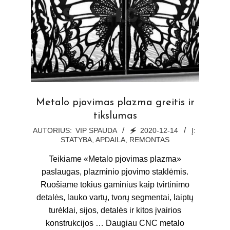
Metalo pjovimas plazma greitis ir
tikslumas
2020-
AUTORIUS:
VIP SPAUDA
🗲
2020-12-14
Į:
STATYBA, APDAILA, REMONTAS
12-
14
Teikiame «Metalo pjovimas plazma»
paslaugas, plazminio pjovimo staklėmis.
Ruošiame tokius gaminius kaip tvirtinimo
detalės, lauko vartų, tvorų segmentai, laiptų
turėklai, sijos, detalės ir kitos įvairios
konstrukcijos … Daugiau CNC metalo