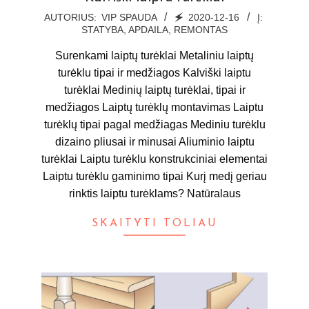
2020-
AUTORIUS:
VIP SPAUDA
🗲
2020-12-16
Į:
STATYBA, APDAILA, REMONTAS
12-
16
Surenkami laiptų turėklai Metaliniu laiptų
turėklu tipai ir medžiagos Kalviški laiptu
turėklai Medinių laiptų turėklai, tipai ir
medžiagos Laiptų turėklų montavimas Laiptu
turėklų tipai pagal medžiagas Mediniu turėklu
dizaino pliusai ir minusai Aliuminio laiptu
turėklai Laiptu turėklu konstrukciniai elementai
Laiptu turėklu gaminimo tipai Kurį medį geriau
rinktis laiptu turėklams? Natūralaus
SKAITYTI TOLIAU