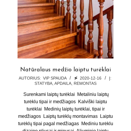
Natūralaus medžio laiptu turėklai
2020-
AUTORIUS:
VIP SPAUDA
🗲
2020-12-16
Į:
STATYBA, APDAILA, REMONTAS
12-
16
Surenkami laiptų turėklai Metaliniu laiptų
turėklu tipai ir medžiagos Kalviški laiptu
turėklai Medinių laiptų turėklai, tipai ir
medžiagos Laiptų turėklų montavimas Laiptu
turėklų tipai pagal medžiagas Mediniu turėklu
dizaino pliusai ir minusai Aliuminio laiptu