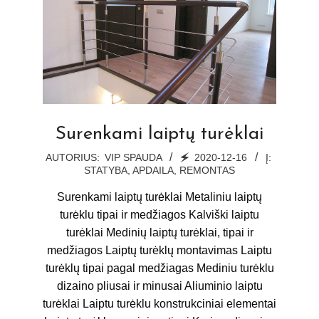
Surenkami laiptų turėklai
2020-
AUTORIUS:
VIP SPAUDA
🗲
2020-12-16
Į:
STATYBA, APDAILA, REMONTAS
12-
16
Surenkami laiptų turėklai Metaliniu laiptų
turėklu tipai ir medžiagos Kalviški laiptu
turėklai Medinių laiptų turėklai, tipai ir
medžiagos Laiptų turėklų montavimas Laiptu
turėklų tipai pagal medžiagas Mediniu turėklu
dizaino pliusai ir minusai Aliuminio laiptu
turėklai Laiptu turėklu konstrukciniai elementai