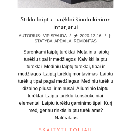
Stiklo laiptu turėklai šiuolaikiniam
interjerui
2020-
AUTORIUS:
VIP SPAUDA
🗲
2020-12-16
Į:
STATYBA, APDAILA, REMONTAS
12-
16
Surenkami laiptų turėklai Metaliniu laiptų
turėklu tipai ir medžiagos Kalviški laiptu
turėklai Medinių laiptų turėklai, tipai ir
medžiagos Laiptų turėklų montavimas Laiptu
turėklų tipai pagal medžiagas Mediniu turėklu
dizaino pliusai ir minusai Aliuminio laiptu
turėklai Laiptu turėklu konstrukciniai
elementai Laiptu turėklu gaminimo tipai Kurį
medį geriau rinktis laiptu turėklams?
Natūralaus
SKAITYTI TOLIAU