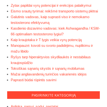
Zytax papildai vyrų potencijai ir erekcijos palaikymui
Eismo srautų tyrimai: reikšmė transporto sistemų plėtrai
Galutinis vadovas, kaip suprasti viso ir nemokamo
testosterono efektyvumą
Kasdienio dozavimo vadovas: kiek Ashwagandha / KSM-
66 optimaliam testosterono lygiui?
Kaip kraujotaka ir T lygis veikia vyrų potenciją
Manopauzė: kovoti su svorio padidėjimu, nuplikimu ir
mažu libido
Ryšys tarp hiperaktyvios skydliaukės ir nestabilaus
kraujospūdžio
Toksiškas sąnarių skystis ir sąnarių mobilumas
Mažai angliavandenių turinčios vakarienės idėjos
Paprasti būdai rūpintis savimi
PASIRINKITE KATEGORIJĄ
Aplinka, namui, sodui, pastatai