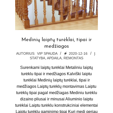
Medinių laiptų turėklai, tipai ir
medžiagos
2020-
AUTORIUS:
VIP SPAUDA
🗲
2020-12-16
Į:
STATYBA, APDAILA, REMONTAS
12-
16
Surenkami laiptų turėklai Metaliniu laiptų
turėklu tipai ir medžiagos Kalviški laiptu
turėklai Medinių laiptų turėklai, tipai ir
medžiagos Laiptų turėklų montavimas Laiptu
turėklų tipai pagal medžiagas Mediniu turėklu
dizaino pliusai ir minusai Aliuminio laiptu
turėklai Laiptu turėklu konstrukciniai elementai
Laiptu turėklu gaminimo tipai Kurį medį geriau