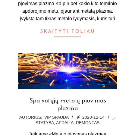
pjovimas plazma Kaip ir bet kokio kito terminio
apdorojimo metu, pjaunant metalą plazma,
įvyksta tam tikras metalo lydymasis, kuris turi
SKAITYTI TOLIAU
Spalvotųjų metalų pjovimas
plazma
2020-
AUTORIUS:
VIP SPAUDA
🗲
2020-12-14
Į:
STATYBA, APDAILA, REMONTAS
12-
14
Teikiame «Metalo pjovimas plazma»