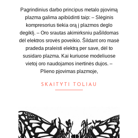
14
Pagrindinius darbo principus metalo pjovimą
plazma galima apibūdinti taip: – Slėginis
kompresorius tiekia orą į plazmos deglo
degiklį. – Oro srautas akimirksniu pašildomas
dėl elektros srovės poveikio. Šildant oro masė
pradeda praleisti elektrą per save, dėl to
susidaro plazma. Kai kuriuose modeliuose
vietoj oro naudojamos inertinės dujos. –
Plieno pjovimas plazmoje,
SKAITYTI TOLIAU