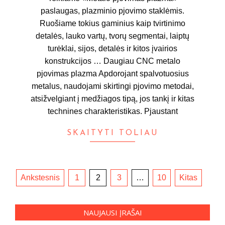
paslaugas, plazminio pjovimo staklėmis.
Ruošiame tokius gaminius kaip tvirtinimo
detalės, lauko vartų, tvorų segmentai, laiptų
turėklai, sijos, detalės ir kitos įvairios
konstrukcijos … Daugiau CNC metalo
pjovimas plazma Apdorojant spalvotuosius
metalus, naudojami skirtingi pjovimo metodai,
atsižvelgiant į medžiagos tipą, jos tankį ir kitas
technines charakteristikas. Pjaustant
SKAITYTI TOLIAU
Įrašų
Ankstesnis
1
2
3
…
10
Kitas
puslapiavimas
NAUJAUSI ĮRAŠAI