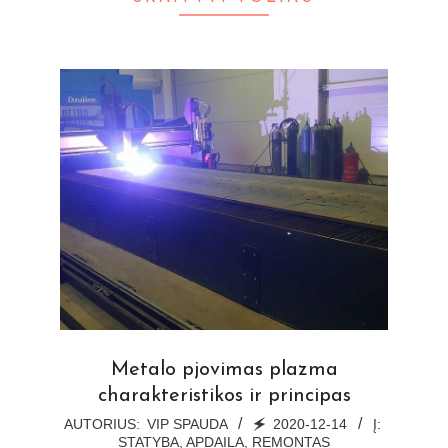
Metalo pjovimas plazma
charakteristikos ir principas
2020-
AUTORIUS:
VIP SPAUDA
🗲
2020-12-14
Į:
STATYBA, APDAILA, REMONTAS
12-