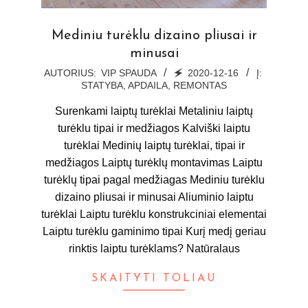
Mediniu turėklu dizaino pliusai ir
minusai
2020-
AUTORIUS:
VIP SPAUDA
🗲
2020-12-16
Į:
STATYBA, APDAILA, REMONTAS
12-
16
Surenkami laiptų turėklai Metaliniu laiptų
turėklu tipai ir medžiagos Kalviški laiptu
turėklai Medinių laiptų turėklai, tipai ir
medžiagos Laiptų turėklų montavimas Laiptu
turėklų tipai pagal medžiagas Mediniu turėklu
dizaino pliusai ir minusai Aliuminio laiptu
turėklai Laiptu turėklu konstrukciniai elementai
Laiptu turėklu gaminimo tipai Kurį medį geriau
rinktis laiptu turėklams? Natūralaus
SKAITYTI TOLIAU