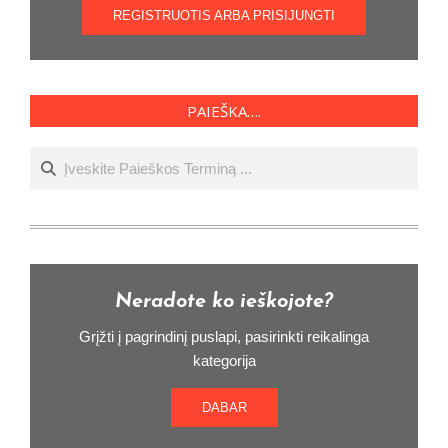
REGISTRUOTIS ARBA PRISIJUNGTI
PAIEŠKA….
Ieškoti
Neradote ko ieškojote?
Grįžti į pagrindinį puslapi, pasirinkti reikalinga
kategorija
DABAR