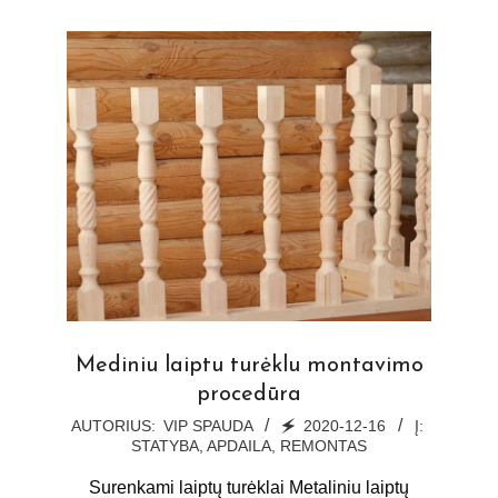
Mediniu laiptu turėklu montavimo
procedūra
2020-
AUTORIUS:
VIP SPAUDA
🗲
2020-12-16
Į:
STATYBA, APDAILA, REMONTAS
12-
16
Surenkami laiptų turėklai Metaliniu laiptų