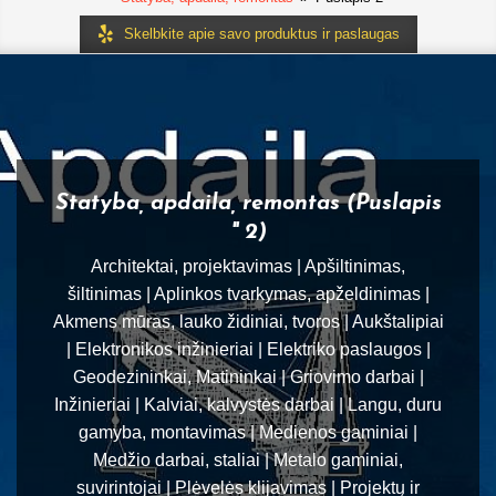
Skelbkite apie savo produktus ir paslaugas
Statyba, apdaila, remontas
(Puslapis
" 2)
Architektai, projektavimas | Apšiltinimas,
šiltinimas | Aplinkos tvarkymas, apželdinimas |
Akmens mūras, lauko židiniai, tvoros | Aukštalipiai
| Elektronikos inžinieriai | Elektriko paslaugos |
Geodezininkai, Matininkai | Griovimo darbai |
Inžinieriai | Kalviai, kalvystės darbai | Langu, duru
gamyba, montavimas | Medienos gaminiai |
Medžio darbai, staliai | Metalo gaminiai,
suvirintojai | Plėvelės klijavimas | Projektų ir