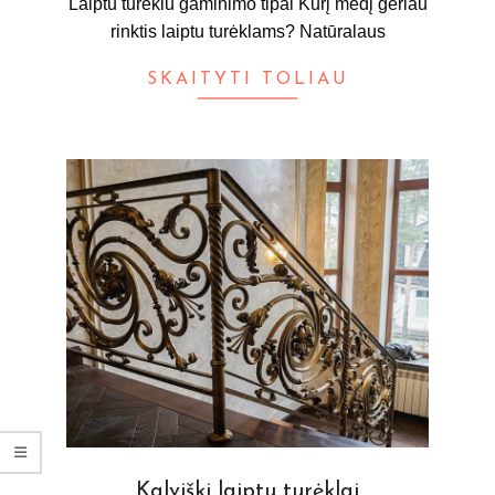
Laiptu turėklu gaminimo tipai Kurį medį geriau
rinktis laiptu turėklams? Natūralaus
SKAITYTI TOLIAU
Kalviški laiptu turėklai