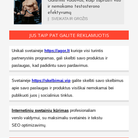
Galutinis vadovas, kaip suprasti viso
ir nemokamo testosterono
efektyvumą
Į:
SVEIKATA IR GROŽIS
JUS TAIP PAT GALITE REKLAMUOTIS
Unikali svetainėje
https://agor.lt
kurioje visi turintis
partnerystės programas, gali skelbti savo produktus ir
paslaugas, kad padidintu savo pardavimus.
Svetainėje
https://skelbimai.vip
galite skelbti savo skelbimus
apie savo paslaugas ir produktus visiškai nemokamai bei
publikuoti juos į socialinius tinklus.
Internetinių svetainių kūrimas
profesionaliam
verslo valdymui, su maksimaliu svetainės ir tekstu
SEO optimizavimų.