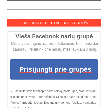
PRISIJUNKITE PRIE FACEBOOK GRUPĖS
Vieša Facebook narių grupė
Mūsų vis daugiau, darosi ir linksmiau, bet norisi dar
daugiau. Prisijunk prie mūsų, mes laukiam ir jūsų.
Prisijungti prie grupės
✔ Skelbkite savo turinį apie savo verslą, paslaugas, produktus ar
kito tipo pristatymus ir pranešimus! Skelbkite savo skelbimus apie
Perku, Parduodu, Ieškau, Dovanoju, Nuomoju, Akcijas, Nuolaidas