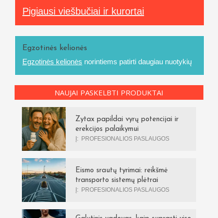
Pigiausi viešbučiai ir kurortai
Egzotinės kelionės
Egzotinės kelionės
norintiems patirti daugiau nuotykių
NAUJAI PASKELBTI PRODUKTAI
Zytax papildai vyrų potencijai ir
erekcijos palaikymui
Į:
PROFESIONALIOS PASLAUGOS
Eismo srautų tyrimai: reikšmė
transporto sistemų plėtrai
Į:
PROFESIONALIOS PASLAUGOS