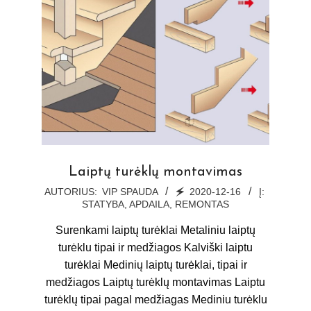
Laiptų turėklų montavimas
2020-
AUTORIUS:
VIP SPAUDA
🗲
2020-12-16
Į:
STATYBA, APDAILA, REMONTAS
12-
16
Surenkami laiptų turėklai Metaliniu laiptų
turėklu tipai ir medžiagos Kalviški laiptu
turėklai Medinių laiptų turėklai, tipai ir
medžiagos Laiptų turėklų montavimas Laiptu
turėklų tipai pagal medžiagas Mediniu turėklu