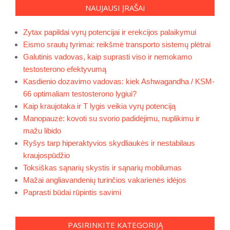
NAUJAUSI ĮRAŠAI
Zytax papildai vyrų potencijai ir erekcijos palaikymui
Eismo srautų tyrimai: reikšmė transporto sistemų plėtrai
Galutinis vadovas, kaip suprasti viso ir nemokamo
testosterono efektyvumą
Kasdienio dozavimo vadovas: kiek Ashwagandha / KSM-
66 optimaliam testosterono lygiui?
Kaip kraujotaka ir T lygis veikia vyrų potenciją
Manopauzė: kovoti su svorio padidėjimu, nuplikimu ir
mažu libido
Ryšys tarp hiperaktyvios skydliaukės ir nestabilaus
kraujospūdžio
Toksiškas sąnarių skystis ir sąnarių mobilumas
Mažai angliavandenių turinčios vakarienės idėjos
Paprasti būdai rūpintis savimi
PASIRINKITE KATEGORIJĄ