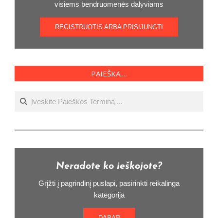
visiems bendruomenės dalyviams
REGISTRUOTIS ARBA PRISIJUNGTI
PAIEŠKA….
Ieškoti
Neradote ko ieškojote?
Grįžti į pagrindinį puslapi, pasirinkti reikalinga
kategorija
DABAR