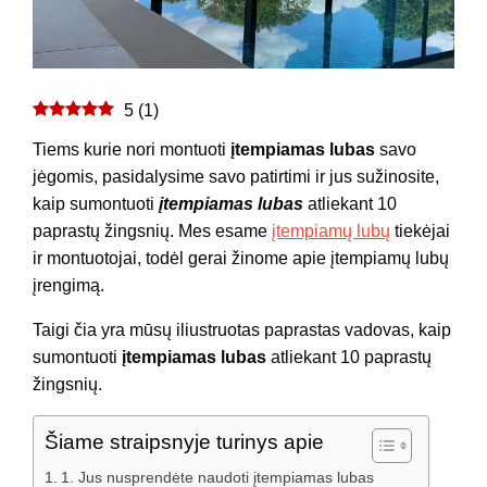
5
(
1
)
Tiems kurie nori montuoti
įtempiamas lubas
savo
jėgomis, pasidalysime savo patirtimi ir jus sužinosite,
kaip sumontuoti
įtempiamas lubas
atliekant 10
paprastų žingsnių. Mes esame
įtempiamų lubų
tiekėjai
ir montuotojai, todėl gerai žinome apie įtempiamų lubų
įrengimą.
Taigi čia yra mūsų iliustruotas paprastas vadovas, kaip
sumontuoti
įtempiamas lubas
atliekant 10 paprastų
žingsnių.
Šiame straipsnyje turinys apie
1. Jus nusprendėte naudoti įtempiamas lubas