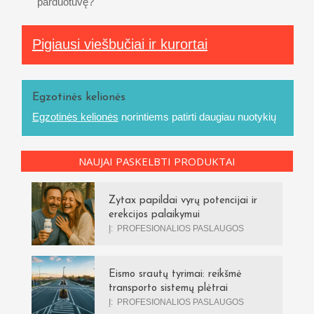
parduotuvę?
Pigiausi viešbučiai ir kurortai
Egzotinės kelionės
Egzotinės kelionės
norintiems patirti daugiau nuotykių
NAUJAI PASKELBTI PRODUKTAI
Zytax papildai vyrų potencijai ir
erekcijos palaikymui
Į:
PROFESIONALIOS PASLAUGOS
Eismo srautų tyrimai: reikšmė
transporto sistemų plėtrai
Į:
PROFESIONALIOS PASLAUGOS