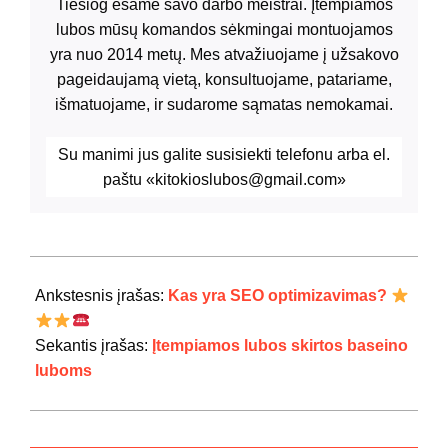
Tiesiog esame savo darbo meistrai. Įtempiamos
lubos mūsų komandos sėkmingai montuojamos
yra nuo 2014 metų. Mes atvažiuojame į užsakovo
pageidaujamą vietą, konsultuojame, patariame,
išmatuojame, ir sudarome sąmatas nemokamai.
Su manimi jus galite susisiekti telefonu
arba el.
paštu «kitokioslubos@gmail.com»
2021-
11-
Ankstesnis įrašas:
Kas yra SEO optimizavimas?
12
Sekantis įrašas:
Įtempiamos lubos skirtos baseino
luboms