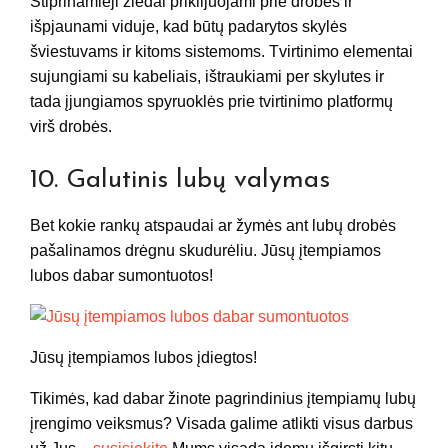
Stiprinamieji žiedai priklijuojami prie drobės ir
išpjaunami viduje, kad būtų padarytos skylės
šviestuvams ir kitoms sistemoms. Tvirtinimo elementai
sujungiami su kabeliais, ištraukiami per skylutes ir
tada įjungiamos spyruoklės prie tvirtinimo platformų
virš drobės.
10. Galutinis lubų valymas
Bet kokie rankų atspaudai ar žymės ant lubų drobės
pašalinamos drėgnu skudurėliu. Jūsų įtempiamos
lubos dabar sumontuotos!
Jūsų įtempiamos lubos įdiegtos!
Tikimės, kad dabar žinote pagrindinius įtempiamų lubų
įrengimo veiksmus? Visada galime atlikti visus darbus