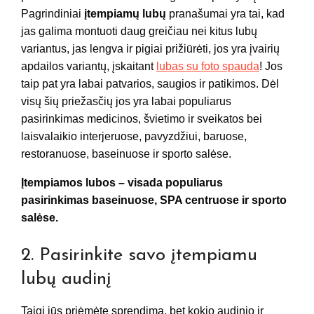
Pagrindiniai
įtempiamų lubų
pranašumai yra tai, kad
jas galima montuoti daug greičiau nei kitus lubų
variantus, jas lengva ir pigiai prižiūrėti, jos yra įvairių
apdailos variantų, įskaitant
lubas su foto spauda
! Jos
taip pat yra labai patvarios, saugios ir patikimos. Dėl
visų šių priežasčių jos yra labai populiarus
pasirinkimas medicinos, švietimo ir sveikatos bei
laisvalaikio interjeruose, pavyzdžiui, baruose,
restoranuose, baseinuose ir sporto salėse.
Įtempiamos lubos – visada populiarus
pasirinkimas baseinuose, SPA centruose ir sporto
salėse.
2. Pasirinkite savo įtempiamu
lubų audinį
Taigi jūs priėmėte sprendimą, bet kokio audinio ir