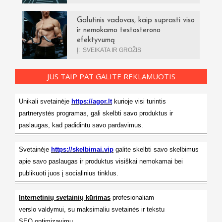
Galutinis vadovas, kaip suprasti viso
ir nemokamo testosterono
efektyvumą
Į:
SVEIKATA IR GROŽIS
JUS TAIP PAT GALITE REKLAMUOTIS
Unikali svetainėje
https://agor.lt
kurioje visi turintis
partnerystės programas, gali skelbti savo produktus ir
paslaugas, kad padidintu savo pardavimus.
Svetainėje
https://skelbimai.vip
galite skelbti savo skelbimus
apie savo paslaugas ir produktus visiškai nemokamai bei
publikuoti juos į socialinius tinklus.
Internetinių svetainių kūrimas
profesionaliam
verslo valdymui, su maksimaliu svetainės ir tekstu
SEO optimizavimų.