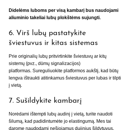
Didelėms luboms per visą kambarį bus naudojami
aliuminio takeliai lubų plokštėms sujungti.
6. Virš lubų pastatykite
šviestuvus ir kitas sistemas
Prie originalių lubų pritvirtinkite šviestuvų ar kitų
sistemų (pvz., dūmų signalizacijos)
platformas. Sureguliuokite platformos aukštį, kad būtų
lengva ištraukti atitinkamus šviestuvus per lubas ir tilpti
į vietą.
7. Sušildykite kambarį
Norėdami ištempti lubų audinį į vietą, turite naudoti
šilumą, kad padidintumėte jo elastingumą. Mes tai
darome naudodami nešiojamus dujinius šildytuvus.