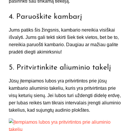
pasirinkti sau tinkamą tiekėją.
4. Paruoškite kambarį
Jums patiks šis žingsnis, kambario nereikia visiškai
išvalyti. Jums gali tekti skirti šiek tiek vietos, bet be to,
nereikia paruošti kambario. Daugiau ar mažiau galite
pradėti diegti akimirksniu!
5. Pritvirtinkite aliuminio takelį
Jūsų įtempiamos lubos yra pritvirtintos prie jūsų
kambario aliuminio takeliu, kuris yra pritvirtintas prie
visų keturių sienų. Jei lubos turi uždengti didelę erdvę,
per lubas reikės tam tikrais intervalais įrengti aliuminio
takelius, kad sujungtų audinio plokštes.