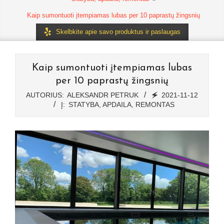
Kaip sumontuoti įtempiamas lubas per 10 paprastų žingsnių
Skelbkite apie savo produktus ir paslaugas
Kaip sumontuoti įtempiamas lubas
per 10 paprastų žingsnių
AUTORIUS:
ALEKSANDR PETRUK
🗲
2021-11-12
Į:
STATYBA, APDAILA, REMONTAS