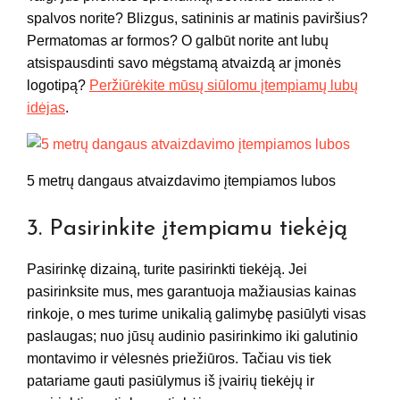
spalvos norite? Blizgus, satininis ar matinis paviršius?
Permatomas ar formos? O galbūt norite ant lubų
atsispausdinti savo mėgstamą atvaizdą ar įmonės
logotipą?
Peržiūrėkite mūsų siūlomu įtempiamų lubų
idėjas
.
5 metrų dangaus atvaizdavimo įtempiamos lubos
3. Pasirinkite įtempiamu tiekėją
Pasirinkę dizainą, turite pasirinkti tiekėją. Jei
pasirinksite mus, mes garantuoja mažiausias kainas
rinkoje, o mes turime unikalią galimybę pasiūlyti visas
paslaugas; nuo jūsų audinio pasirinkimo iki galutinio
montavimo ir vėlesnės priežiūros. Tačiau vis tiek
patariame gauti pasiūlymus iš įvairių tiekėjų ir