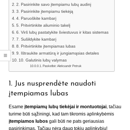
2. Pasirinkite savo įtempiamu lubų audinį
3. Pasirinkite įtempiamu tiekėją
4. Paruoškite kambarį
5. Pritvirtinkite aliuminio takelį
6. Virš lubų pastatykite šviestuvus ir kitas sistemas
7. Sušildykite kambarį
8. Pritvirtinkite įtempiamas lubas
9. Ištraukite armatūrą ir jungiamąsias detales
10. Galutinis lubų valymas
Paskelbė: Aleksandr Petruk
1. Jus nusprendėte naudoti
įtempiamas lubas
Esame
įtempiamų lubų tiekėjai ir montuotojai
, tačiau
turime būti sąžiningi, kad tam tikromis aplinkybėmis
įtempiamos lubos
gali būti ne pats geriausias
pasirinkimas. Tačiau nėra daug tokiu aplinkybių!