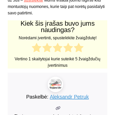
už Jus –
susisiekite
Mums visada įdomu išgirsti kitu
montuotojų nuomones, kurie taip pat norėtų pasidalyti
savo patirtimi.
Kiek šis įrašas buvo jums
naudingas?
Norėdami įvertinti, spustelėkite žvaigždutę!
Vertino
1
skaitytojai kurie suteikė
5
žvaigždučių
įvertinimus
Paskelbė:
Aleksandr Petruk