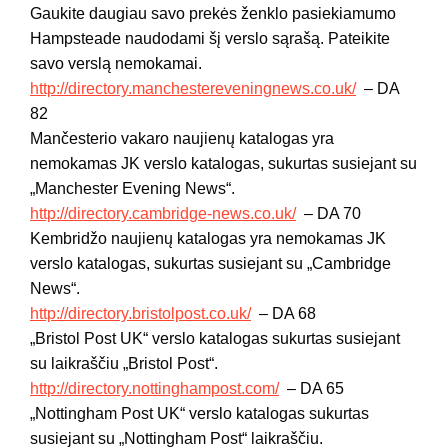
Gaukite daugiau savo prekės ženklo pasiekiamumo
Hampsteade naudodami šį verslo sąrašą. Pateikite
savo verslą nemokamai.
http://directory.manchestereveningnews.co.uk/
– DA
82
Mančesterio vakaro naujienų katalogas yra
nemokamas JK verslo katalogas, sukurtas susiejant su
„Manchester Evening News“.
http://directory.cambridge-news.co.uk/
– DA 70
Kembridžo naujienų katalogas yra nemokamas JK
verslo katalogas, sukurtas susiejant su „Cambridge
News“.
http://directory.bristolpost.co.uk/
– DA 68
„Bristol Post UK“ verslo katalogas sukurtas susiejant
su laikraščiu „Bristol Post“.
http://directory.nottinghampost.com/
– DA 65
„Nottingham Post UK“ verslo katalogas sukurtas
susiejant su „Nottingham Post“ laikraščiu.