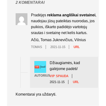
2 KOMENTARAI
Pradėjęs
reklama angliškai svetainei
,
naudojau jūsų pateiktas nuorodas, jos
puikios, iškarto padidėjo vartotojų
srautas i svetainę net kelis kartus.
Ačiū, Tomas Juknevičius, Vilnius
TOMAS
2021-11-15
URL
Džiaugiamės, kad
galėjome padėti/
AUTORIUS
VIP SPAUDA
2021-11-15
URL
Komentarai yra uždaryti.