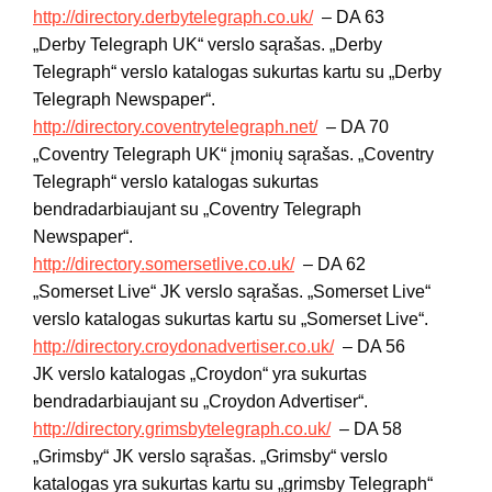
http://directory.derbytelegraph.co.uk/
– DA 63
„Derby Telegraph UK“ verslo sąrašas. „Derby
Telegraph“ verslo katalogas sukurtas kartu su „Derby
Telegraph Newspaper“.
http://directory.coventrytelegraph.net/
– DA 70
„Coventry Telegraph UK“ įmonių sąrašas. „Coventry
Telegraph“ verslo katalogas sukurtas
bendradarbiaujant su „Coventry Telegraph
Newspaper“.
http://directory.somersetlive.co.uk/
– DA 62
„Somerset Live“ JK verslo sąrašas. „Somerset Live“
verslo katalogas sukurtas kartu su „Somerset Live“.
http://directory.croydonadvertiser.co.uk/
– DA 56
JK verslo katalogas „Croydon“ yra sukurtas
bendradarbiaujant su „Croydon Advertiser“.
http://directory.grimsbytelegraph.co.uk/
– DA 58
„Grimsby“ JK verslo sąrašas. „Grimsby“ verslo
katalogas yra sukurtas kartu su „grimsby Telegraph“