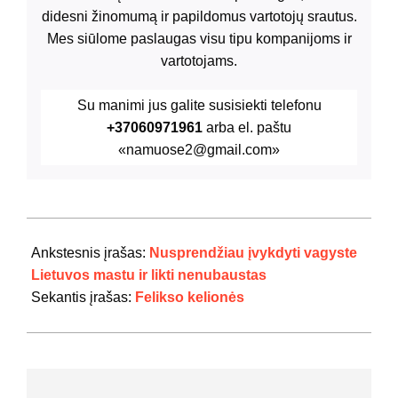
didesni žinomumą ir papildomus vartotojų srautus.
Mes siūlome paslaugas visu tipu kompanijoms ir
vartotojams.
Su manimi jus galite susisiekti telefonu
+37060971961
arba el. paštu
«namuose2@gmail.com»
2020-
10-
Ankstesnis įrašas:
Nusprendžiau įvykdyti vagyste
22
Lietuvos mastu ir likti nenubaustas
Sekantis įrašas:
Felikso kelionės