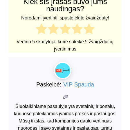
Kiek šis įrašas buvo jums
naudingas?
Norėdami įvertinti, spustelėkite žvaigždutę!
Vertino
5
skaitytojai kurie suteikė
5
žvaigždučių
įvertinimus
Paskelbė:
VIP Spauda
Šiuolaikiniame pasaulyje yra svetainių ir portalų,
kuriuose pateikiamos įvairios prekės ir paslaugos.
Mūsų tikslas, kad kompanijos gautu vertingas
nuorodas į savo svetaines ir paslaugas, turėtu