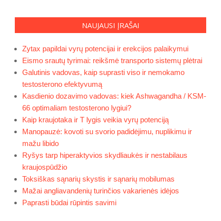
NAUJAUSI ĮRAŠAI
Zytax papildai vyrų potencijai ir erekcijos palaikymui
Eismo srautų tyrimai: reikšmė transporto sistemų plėtrai
Galutinis vadovas, kaip suprasti viso ir nemokamo
testosterono efektyvumą
Kasdienio dozavimo vadovas: kiek Ashwagandha / KSM-
66 optimaliam testosterono lygiui?
Kaip kraujotaka ir T lygis veikia vyrų potenciją
Manopauzė: kovoti su svorio padidėjimu, nuplikimu ir
mažu libido
Ryšys tarp hiperaktyvios skydliaukės ir nestabilaus
kraujospūdžio
Toksiškas sąnarių skystis ir sąnarių mobilumas
Mažai angliavandenių turinčios vakarienės idėjos
Paprasti būdai rūpintis savimi