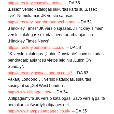
http://directory.essexlive.news/
– DA 55
„Essex“ verslo katalogas sukurtas kartu su „Essex
live“. Nemokamas JK verslo sąrašas.
http://directory.loughboroughecho.net/
– DA 51
„Hinckley Times“ JK verslo sąrašas. „Hinckley Times“
verslo katalogas sukurtas bendradarbiaujant su
„Hinckley Times News“.
http://directory.burtonmail.co.uk/
– DA 58
JK verslo katalogas. „Luton Dunstable“ buvo sukurtas
bendradarbiaujant su vietos leidiniu „Luton On
Sunday“.
http://directory.getwestlondon.co.uk/
– DA 63
Vakarų Londono JK verslo katalogas, sukurtas
susiejant su „Get West London“.
http://www.citipages.net/
– DA 34
„Citipages“ yra JK verslo katalogas. Savo verslą galite
nemokamai išvardyti citipages.net
http://www.hampsteadpages.co.uk/
– DA 35