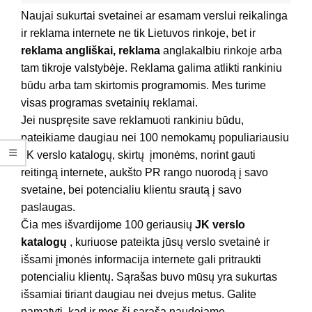
Naujai sukurtai svetainei ar esamam verslui reikalinga
ir reklama internete ne tik Lietuvos rinkoje, bet ir
reklama angliškai, reklama
anglakalbiu rinkoje arba
tam tikroje valstybėje. Reklama galima atlikti rankiniu
būdu arba tam skirtomis programomis. Mes turime
visas programas svetainių reklamai.
Jei nuspręsite save reklamuoti rankiniu būdu,
pateikiame daugiau nei 100 nemokamų populiariausiu
JK verslo katalogų, skirtų įmonėms, norint gauti
reitingą internete, aukšto PR rango nuorodą į savo
svetaine, bei potencialiu klientu srautą į savo
paslaugas.
Čia mes išvardijome 100 geriausių
JK verslo
katalogų
, kuriuose pateikta jūsų verslo svetainė ir
išsami įmonės informacija internete gali pritraukti
potencialiu klientų. Sąrašas buvo mūsų yra sukurtas
išsamiai tiriant daugiau nei dvejus metus. Galite
pamatyti, kad ir mes ši sąrašą naudojame