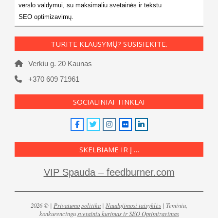
verslo valdymui, su maksimaliu svetainės ir tekstu
SEO optimizavimų.
TURITE KLAUSYMŲ? SUSISIEKITE.
Verkiu g. 20 Kaunas
+370 609 71961
SOCIALINIAI TINKLAI
SKELBIAME IR Į …
VIP Spauda – feedburner.com
2026 © |
Privatumo politika
|
Naudojimosi taisyklės
| Teminiu,
konkurencingu
svetainiu kurimas ir SEO Optimizavimas