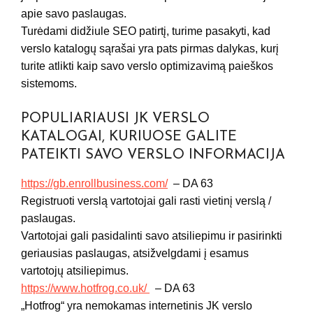
apie savo paslaugas.
Turėdami didžiule SEO patirtį, turime pasakyti, kad
verslo katalogų sąrašai yra pats pirmas dalykas, kurį
turite atlikti kaip savo verslo optimizavimą paieškos
sistemoms.
POPULIARIAUSI JK VERSLO
KATALOGAI, KURIUOSE GALITE
PATEIKTI SAVO VERSLO INFORMACIJA
https://gb.enrollbusiness.com/
– DA 63
Registruoti verslą vartotojai gali rasti vietinį verslą /
paslaugas.
Vartotojai gali pasidalinti savo atsiliepimu ir pasirinkti
geriausias paslaugas, atsižvelgdami į esamus
vartotojų atsiliepimus.
https://www.hotfrog.co.uk/
– DA 63
„Hotfrog“ yra nemokamas internetinis JK verslo