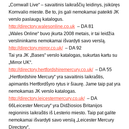
„Cornwall Live“ – savaitinis laikraščių leidinys, įsikūręs
Kornvalio mieste. Be to, jis gali nemokamai pateikti JK
verslo paslaugų katalogus.
http://directory.walesonline.co.uk
– DA 81
„Wales Online“ buvo įkurta 2008 metais, ir tai leidžia
verslininkams nemokamai išvardyti savo verslą.
http://directory.mirror.co.uk/
– DA 92
Tai yra JK „Bases“ verslo katalogas, sukurtas kartu su
„Mirror UK“.
http://directory.hertfordshiremercury.co.uk/
– DA 55
„Hertfordshire Mercury“ yra savaitinis laikraštis,
apimantis Hertfordšyro rytus ir šiaurę. Jame taip pat yra
nemokamas JK verslo katalogas.
http://directory.leicestermercury.co.uk/
– DA
66Leicester Mercury“ yra Didžiosios Britanijos
regioninis laikraštis iš Lesterio miesto. Taip pat galite
nemokamai išvardyti savo verslą „Leicester Mercury
Directory“.