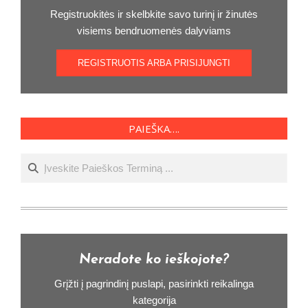
Registruokitės ir skelbkite savo turinį ir žinutės
visiems bendruomenės dalyviams
REGISTRUOTIS ARBA PRISIJUNGTI
PAIEŠKA….
Ieškoti
Neradote ko ieškojote?
Grįžti į pagrindinį puslapi, pasirinkti reikalinga
kategorija