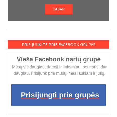
DABAR
PRISIJUNKITE PRIE FACEBOOK GRUPĖS
Vieša Facebook narių grupė
Mūsų vis daugiau, darosi ir linksmiau, bet norisi dar
daugiau. Prisijunk prie mūsų, mes laukiam ir jūsų.
Prisijungti prie grupės