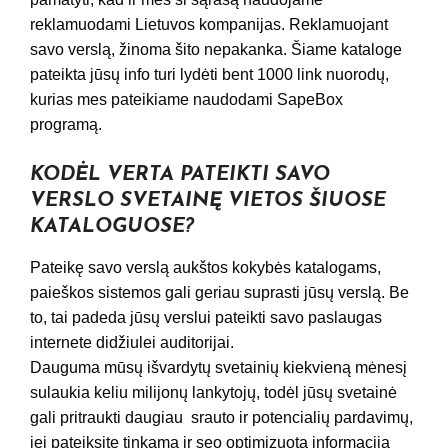
reklamuodami Lietuvos kompanijas. Reklamuojant
savo verslą, žinoma šito nepakanka. Šiame kataloge
pateikta jūsų info turi lydėti bent 1000 link nuorodų,
kurias mes pateikiame naudodami SapeBox
programą.
KODĖL VERTA PATEIKTI SAVO
VERSLO SVETAINĘ VIETOS ŠIUOSE
KATALOGUOSE?
Pateikę savo verslą aukštos kokybės katalogams,
paieškos sistemos gali geriau suprasti jūsų verslą. Be
to, tai padeda jūsų verslui pateikti savo paslaugas
internete didžiulei auditorijai.
Dauguma mūsų išvardytų svetainių kiekvieną mėnesį
sulaukia keliu milijonų lankytojų, todėl jūsų svetainė
gali pritraukti daugiau srauto ir potencialių pardavimų,
jei pateiksite tinkama ir seo optimizuota informacija