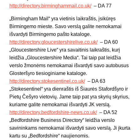
http://directory.birminghammail.co.uk/
– DA 77
„Birmingham Mail“ yra vietinis laikraštis, įsikūręs
Birmingemo mieste. Savo verslą galite nemokamai
išvardyti Birmingemo pašto kataloge.
http://directory.gloucestershirelive.co.uk/
– DA 60
„Gloucestershire Live“ yra savaitinis laikraštis, kurį
leidžia „Gloucestershire Media“. Tai taip pat leidžia
verslo žmonėms nemokamai išvardyti savo autobusus
Glosteršyro tiesioginiame kataloge.
http://directory.stokesentinel.co.uk/
– DA 63
„Stokesentinel“ yra dienraštis iš Šiaurės Stafordšyro ir
Pietų Češyro vietovių. Jame taip pat yra skyrių skyrius,
kuriame galite nemokamai išvardyti JK verslą.
http://directory.bedfordshire-news.co.uk/
– DA 52
„Bedfordshire Business Directory“ leidžia verslo
savininkams nemokamai išvardyti savo verslą. Ji įkurta
kartu su „Bedfordshire“ naujienomis.