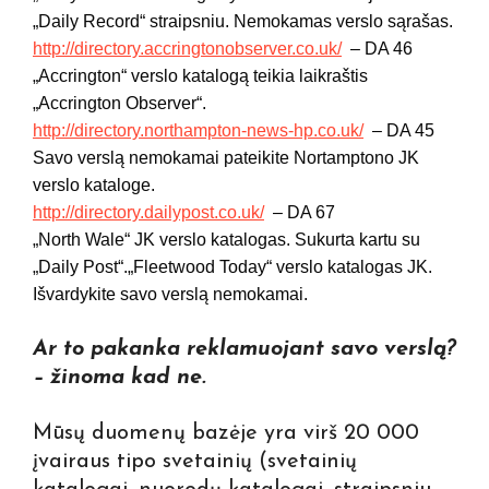
„Daily Record“ straipsniu. Nemokamas verslo sąrašas.
http://directory.accringtonobserver.co.uk/
– DA 46
„Accrington“ verslo katalogą teikia laikraštis
„Accrington Observer“.
http://directory.northampton-news-hp.co.uk/
– DA 45
Savo verslą nemokamai pateikite Nortamptono JK
verslo kataloge.
http://directory.dailypost.co.uk/
– DA 67
„North Wale“ JK verslo katalogas. Sukurta kartu su
„Daily Post“.„Fleetwood Today“ verslo katalogas JK.
Išvardykite savo verslą nemokamai.
Ar to pakanka reklamuojant savo verslą?
– žinoma kad ne.
Mūsų duomenų bazėje yra virš 20 000
įvairaus tipo svetainių (svetainių