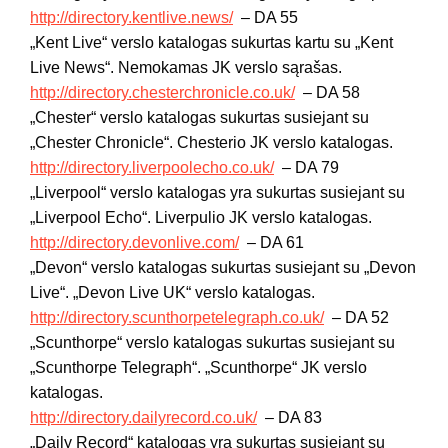
http://directory.kentlive.news/
– DA 55
„Kent Live“ verslo katalogas sukurtas kartu su „Kent
Live News“. Nemokamas JK verslo sąrašas.
http://directory.chesterchronicle.co.uk/
– DA 58
„Chester“ verslo katalogas sukurtas susiejant su
„Chester Chronicle“. Chesterio JK verslo katalogas.
http://directory.liverpoolecho.co.uk/
– DA 79
„Liverpool“ verslo katalogas yra sukurtas susiejant su
„Liverpool Echo“. Liverpulio JK verslo katalogas.
http://directory.devonlive.com/
– DA 61
„Devon“ verslo katalogas sukurtas susiejant su „Devon
Live“. „Devon Live UK“ verslo katalogas.
http://directory.scunthorpetelegraph.co.uk/
– DA 52
„Scunthorpe“ verslo katalogas sukurtas susiejant su
„Scunthorpe Telegraph“. „Scunthorpe“ JK verslo
katalogas.
http://directory.dailyrecord.co.uk/
– DA 83
„Daily Record“ katalogas yra sukurtas susiejant su