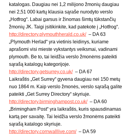
katalogas. Daugiau nei 1,2 milijono žmonių daugiau
nei 2,51 000 kartų klausia sąraše nurodyto verslo
„Hotfrog“. Labai garsus ir žinomas šimtų tūkstančių
žmonių JK. Taigi įsitikinkite, kad patekote į „Hotfrog“.
http://directory.plymouthherald.co.uk/
– DA 63
„Plymouth Herlad“ yra vietinis leidinys, kuriame
aprašomi visi mieste vykstantys veiksmai, vadinami
plymouth. Be to, tai leidžia verslo žmonėms pateikti
sąrašą katalogų kategorijoje.
http://directory.getsurrey.co.uk/
– DA 67
Laikraštis „Get Surrey“ gyvena daugiau nei 150 metų
nuo 1864 m. Kaip verslo žmonės, verslo sąrašą galite
pateikti „Get Surrey Directory“ skyriuje.
http://directory.birminghampost.co.uk/
– DA 60
„Brimingham Post“ yra laikraštis, kuris spausdinamas
kartą per savaitę. Tai leidžia verslo žmonėms pateikti
sąrašą katalogo skyriuje.
http://directory.cornwalllive.com/
– DA 59