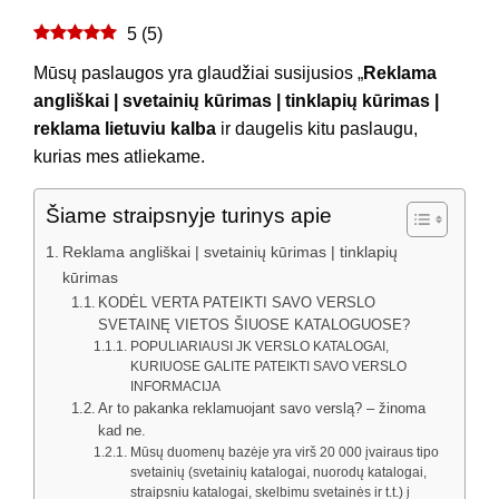
5
(
5
)
Mūsų paslaugos yra glaudžiai susijusios „
Reklama
angliškai | svetainių kūrimas | tinklapių kūrimas |
reklama lietuviu kalba
ir daugelis kitu paslaugu,
kurias mes atliekame.
Šiame straipsnyje turinys apie
Reklama angliškai | svetainių kūrimas | tinklapių
kūrimas
KODĖL VERTA PATEIKTI SAVO VERSLO
SVETAINĘ VIETOS ŠIUOSE KATALOGUOSE?
POPULIARIAUSI JK VERSLO KATALOGAI,
KURIUOSE GALITE PATEIKTI SAVO VERSLO
INFORMACIJA
Ar to pakanka reklamuojant savo verslą? – žinoma
kad ne.
Mūsų duomenų bazėje yra virš 20 000 įvairaus tipo
svetainių (svetainių katalogai, nuorodų katalogai,
straipsniu katalogai, skelbimu svetainės ir t.t.) į