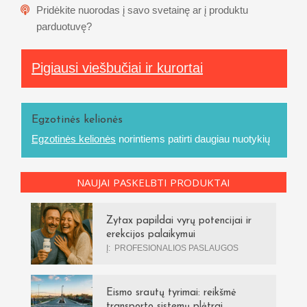
Pridėkite nuorodas į savo svetainę ar į produktu
parduotuvę?
Pigiausi viešbučiai ir kurortai
Egzotinės kelionės
Egzotinės kelionės
norintiems patirti daugiau nuotykių
NAUJAI PASKELBTI PRODUKTAI
Zytax papildai vyrų potencijai ir
erekcijos palaikymui
Į:
PROFESIONALIOS PASLAUGOS
Eismo srautų tyrimai: reikšmė
transporto sistemų plėtrai