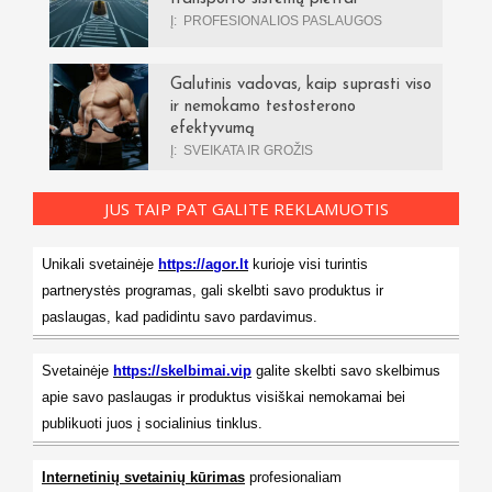
Į:
PROFESIONALIOS PASLAUGOS
Galutinis vadovas, kaip suprasti viso
ir nemokamo testosterono
efektyvumą
Į:
SVEIKATA IR GROŽIS
JUS TAIP PAT GALITE REKLAMUOTIS
Unikali svetainėje
https://agor.lt
kurioje visi turintis
partnerystės programas, gali skelbti savo produktus ir
paslaugas, kad padidintu savo pardavimus.
Svetainėje
https://skelbimai.vip
galite skelbti savo skelbimus
apie savo paslaugas ir produktus visiškai nemokamai bei
publikuoti juos į socialinius tinklus.
Internetinių svetainių kūrimas
profesionaliam