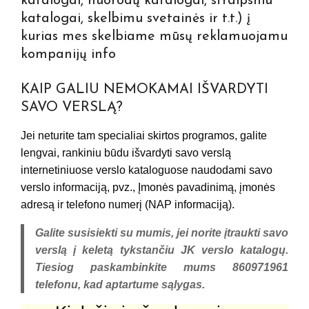
katalogai, nuorodų katalogai, straipsniu
katalogai, skelbimu svetainės ir t.t.) į
kurias mes skelbiame mūsų reklamuojamu
kompanijų info
KAIP GALIU NEMOKAMAI IŠVARDYTI
SAVO VERSLĄ?
Jei neturite tam specialiai skirtos programos, galite
lengvai, rankiniu būdu išvardyti savo verslą
internetiniuose verslo kataloguose naudodami savo
verslo informaciją, pvz., Įmonės pavadinimą, įmonės
adresą ir telefono numerį (NAP informaciją).
Galite susisiekti su mumis, jei norite įtraukti savo
verslą į keletą tykstančiu JK verslo katalogų.
Tiesiog paskambinkite mums 860971961
telefonu, kad aptartume sąlygas.