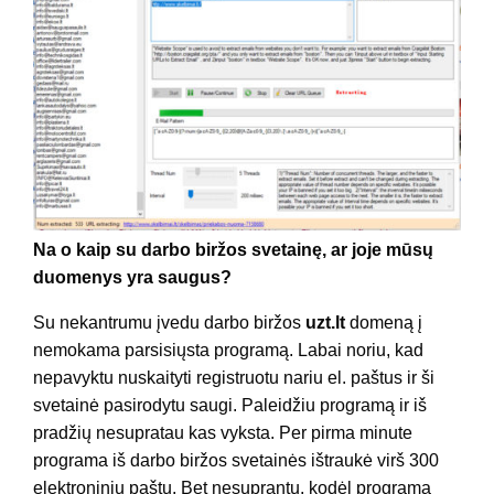
Na o kaip su darbo biržos svetainę, ar joje mūsų
duomenys yra saugus?
Su nekantrumu įvedu darbo biržos
uzt.lt
domeną į
nemokama parsisiųsta programą. Labai noriu, kad
nepavyktu nuskaityti registruotu nariu el. paštus ir ši
svetainė pasirodytu saugi. Paleidžiu programą ir iš
pradžių nesupratau kas vyksta. Per pirma minute
programa iš darbo biržos svetainės ištraukė virš 300
elektroniniu paštu. Bet nesuprantu, kodėl programa