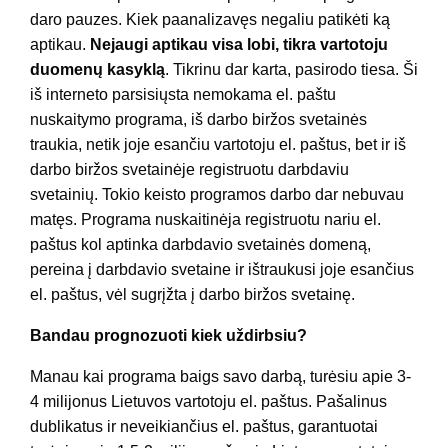
daro pauzes. Kiek paanalizavęs negaliu patikėti ką
aptikau.
Nejaugi aptikau visa lobi, tikra vartotoju
duomenų kasyklą
. Tikrinu dar karta, pasirodo tiesa. Ši
iš interneto parsisiųsta nemokama el. paštu
nuskaitymo programa, iš darbo biržos svetainės
traukia, netik joje esančiu vartotoju el. paštus, bet ir iš
darbo biržos svetainėje registruotu darbdaviu
svetainių. Tokio keisto programos darbo dar nebuvau
matęs. Programa nuskaitinėja registruotu nariu el.
paštus kol aptinka darbdavio svetainės domeną,
pereina į darbdavio svetaine ir ištraukusi joje esančius
el. paštus, vėl sugrįžta į darbo biržos svetainę.
Bandau prognozuoti kiek uždirbsiu?
Manau kai programa baigs savo darbą, turėsiu apie 3-
4 milijonus Lietuvos vartotoju el. paštus. Pašalinus
dublikatus ir neveikiančius el. paštus, garantuotai