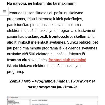
Na galvoju, jei linksmintis tai maximum.
Nenaudosiu sertifikuotos el. paštu nuskaitymo
programos, įėjau į internetą ir kiek paieškojęs,
parsisiunčiau pirma pasitaikiusia nemokama
elektroniniu paštu nuskaitymo programa, o testavimui
pasirinkau
paslaugos.lt, fromtoo.club, skelbimai.lt,
alio.lt, rinka.lt ir elenta.lt
svetaines. Sunku patikėti, bet
jau per pirma minute programa iš kiekvienos svetainės
nuskaitė virš 500 elektroniniu paštų, išskyrus iš
fromtoo.club
svetainės.
frontoo.club svetainė
iškarto blokavo elektroniniu paštu nuskaitymo
programą.
Žemiau foto – Programoje matosi iš kur ir kiek el.
pastų programa jau ištraukė