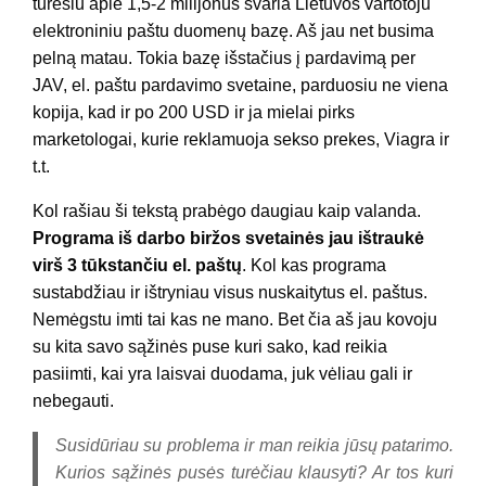
turėsiu apie 1,5-2 milijonus švaria Lietuvos vartotoju
elektroniniu paštu duomenų bazę. Aš jau net busima
pelną matau. Tokia bazę išstačius į pardavimą per
JAV, el. paštu pardavimo svetaine, parduosiu ne viena
kopija, kad ir po 200 USD ir ja mielai pirks
marketologai, kurie reklamuoja sekso prekes, Viagra ir
t.t.
Kol rašiau ši tekstą prabėgo daugiau kaip valanda.
Programa iš darbo biržos svetainės jau ištraukė
virš 3 tūkstančiu el. paštų
. Kol kas programa
sustabdžiau ir ištryniau visus nuskaitytus el. paštus.
Nemėgstu imti tai kas ne mano. Bet čia aš jau kovoju
su kita savo sąžinės puse kuri sako, kad reikia
pasiimti, kai yra laisvai duodama, juk vėliau gali ir
nebegauti.
Susidūriau su problema ir man reikia jūsų patarimo.
Kurios sąžinės pusės turėčiau klausyti? Ar tos kuri