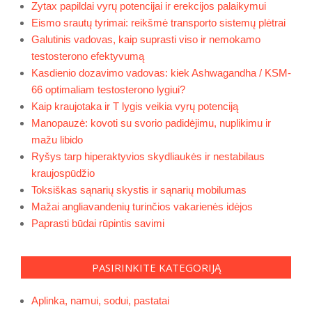
Zytax papildai vyrų potencijai ir erekcijos palaikymui
Eismo srautų tyrimai: reikšmė transporto sistemų plėtrai
Galutinis vadovas, kaip suprasti viso ir nemokamo
testosterono efektyvumą
Kasdienio dozavimo vadovas: kiek Ashwagandha / KSM-
66 optimaliam testosterono lygiui?
Kaip kraujotaka ir T lygis veikia vyrų potenciją
Manopauzė: kovoti su svorio padidėjimu, nuplikimu ir
mažu libido
Ryšys tarp hiperaktyvios skydliaukės ir nestabilaus
kraujospūdžio
Toksiškas sąnarių skystis ir sąnarių mobilumas
Mažai angliavandenių turinčios vakarienės idėjos
Paprasti būdai rūpintis savimi
PASIRINKITE KATEGORIJĄ
Aplinka, namui, sodui, pastatai