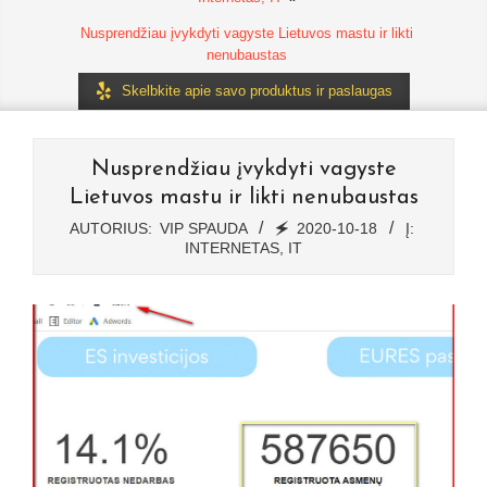
Nusprendžiau įvykdyti vagyste Lietuvos mastu ir likti
nenubaustas
Skelbkite apie savo produktus ir paslaugas
Nusprendžiau įvykdyti vagyste
Lietuvos mastu ir likti nenubaustas
AUTORIUS:
VIP SPAUDA
🗲
2020-10-18
Į:
INTERNETAS, IT