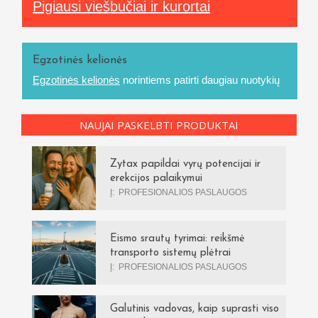
Pigiausi viešbučiai ir kurortai
Egzotinės kelionės
Egzotinės kelionės
norintiems patirti daugiau nuotykių
NAUJAI PASKELBTI PRODUKTAI
Zytax papildai vyrų potencijai ir
erekcijos palaikymui
Į:
PROFESIONALIOS PASLAUGOS
Eismo srautų tyrimai: reikšmė
transporto sistemų plėtrai
Į:
PROFESIONALIOS PASLAUGOS
Galutinis vadovas, kaip suprasti viso