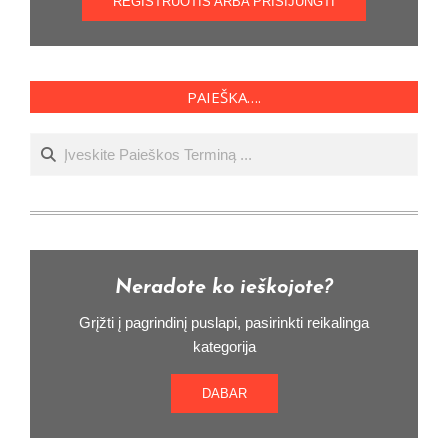
REGISTRUOTIS ARBA PRISIJUNGTI
PAIEŠKA….
Ieškoti
Neradote ko ieškojote?
Grįžti į pagrindinį puslapi, pasirinkti reikalinga
kategorija
DABAR