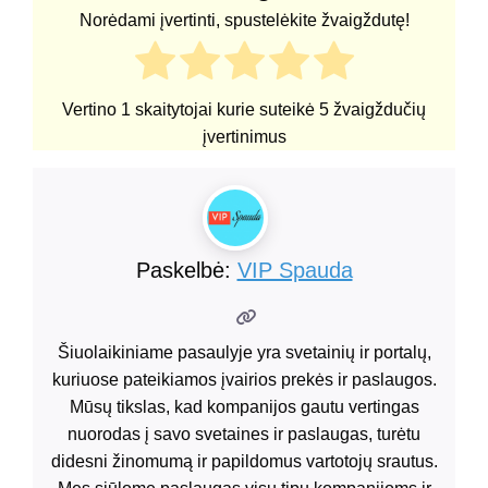
Norėdami įvertinti, spustelėkite žvaigždutę!
Vertino
1
skaitytojai kurie suteikė
5
žvaigždučių
įvertinimus
Paskelbė:
VIP Spauda
Šiuolaikiniame pasaulyje yra svetainių ir portalų,
kuriuose pateikiamos įvairios prekės ir paslaugos.
Mūsų tikslas, kad kompanijos gautu vertingas
nuorodas į savo svetaines ir paslaugas, turėtu
didesni žinomumą ir papildomus vartotojų srautus.