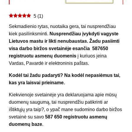
5
(
1
)
Sekmadienio rytas, nuotaika gera, tai nusprendžiau
kiek pasilinksminti.
Nusprendžiau įvykdyti vagyste
Lietuvos mastu ir likti nenubaustas. Žadu
pasiimti
visa darbo biržos svetainėje esančia 587650
registruotu asmenų duomenis
į kuriuos įeina
Vardas, Pavardė ir elektroninis paštas.
Kodėl tai žadu padaryti? Na kodėl nepasiėmus tai,
kas yra laisvai prieiname.
Kiekvienoje svetainėje yra deklaruojama apie mūsų
duomenų saugumą, tai nusprendžiu patikrinti ar
ištiktųjų yra taip?, o ypač mane sudomino darbo biržos
svetainė su savo
587 650 registruotu asmenų
duomenų baze
.