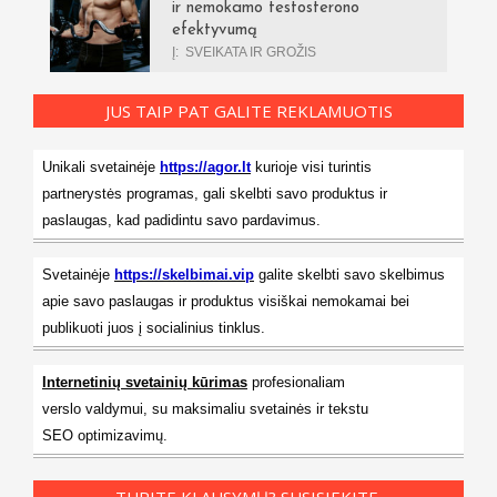
ir nemokamo testosterono
efektyvumą
Į:
SVEIKATA IR GROŽIS
JUS TAIP PAT GALITE REKLAMUOTIS
Unikali svetainėje
https://agor.lt
kurioje visi turintis
partnerystės programas, gali skelbti savo produktus ir
paslaugas, kad padidintu savo pardavimus.
Svetainėje
https://skelbimai.vip
galite skelbti savo skelbimus
apie savo paslaugas ir produktus visiškai nemokamai bei
publikuoti juos į socialinius tinklus.
Internetinių svetainių kūrimas
profesionaliam
verslo valdymui, su maksimaliu svetainės ir tekstu
SEO optimizavimų.
TURITE KLAUSYMŲ? SUSISIEKITE.