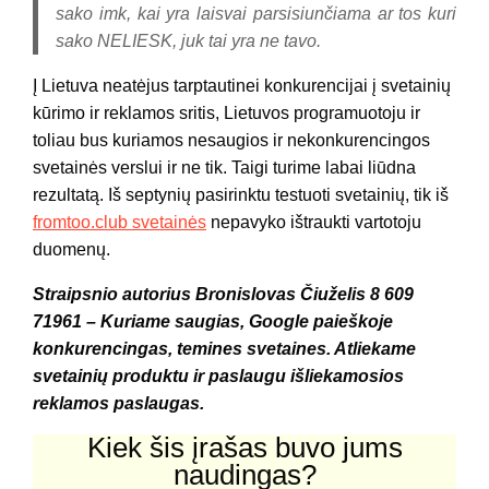
sako imk, kai yra laisvai parsisiunčiama ar tos kuri
sako NELIESK, juk tai yra ne tavo.
Į Lietuva neatėjus tarptautinei konkurencijai į svetainių
kūrimo ir reklamos sritis, Lietuvos programuotoju ir
toliau bus kuriamos nesaugios ir nekonkurencingos
svetainės verslui ir ne tik. Taigi turime labai liūdna
rezultatą. Iš septynių pasirinktu testuoti svetainių, tik iš
fromtoo.club svetainės
nepavyko ištraukti vartotoju
duomenų.
Straipsnio autorius Bronislovas Čiuželis 8 609
71961 – Kuriame saugias, Google paieškoje
konkurencingas, temines svetaines. Atliekame
svetainių produktu ir paslaugu išliekamosios
reklamos paslaugas.
Kiek šis įrašas buvo jums
naudingas?