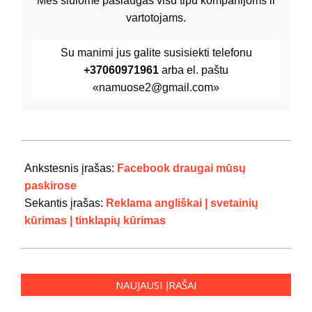
Mes siūlome paslaugas visu tipu kompanijoms ir
vartotojams.
Su manimi jus galite susisiekti telefonu
+37060971961
arba el. paštu
«namuose2@gmail.com»
2020-
10-
Ankstesnis įrašas:
Facebook draugai mūsų
18
paskirose
Sekantis įrašas:
Reklama angliškai | svetainių
kūrimas | tinklapių kūrimas
NAUJAUSI ĮRAŠAI