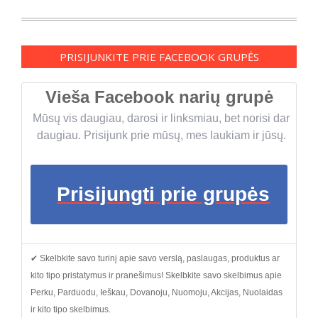
PRISIJUNKITE PRIE FACEBOOK GRUPĖS
Vieša Facebook narių grupė
Mūsų vis daugiau, darosi ir linksmiau, bet norisi dar
daugiau. Prisijunk prie mūsų, mes laukiam ir jūsų.
Prisijungti prie grupės
✔ Skelbkite savo turinį apie savo verslą, paslaugas, produktus ar
kito tipo pristatymus ir pranešimus! Skelbkite savo skelbimus apie
Perku, Parduodu, Ieškau, Dovanoju, Nuomoju, Akcijas, Nuolaidas
ir kito tipo skelbimus.