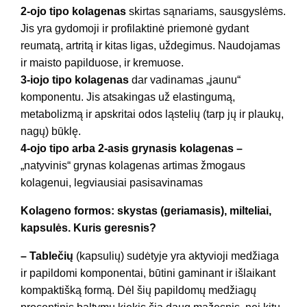
2-ojo tipo kolagenas
skirtas sąnariams, sausgyslėms.
Jis yra gydomoji ir profilaktinė priemonė gydant
reumatą, artritą ir kitas ligas, uždegimus. Naudojamas
ir maisto papilduose, ir kremuose.
3-iojo tipo kolagenas
dar vadinamas „jaunu“
komponentu. Jis atsakingas už elastingumą,
metabolizmą ir apskritai odos ląstelių (tarp jų ir plaukų,
nagų) būklę.
4-ojo tipo arba 2-asis grynasis kolagenas –
„natyvinis“ grynas kolagenas artimas žmogaus
kolagenui, legviausiai pasisavinamas
Kolageno formos: skystas (geriamasis), milteliai,
kapsulės. Kuris geresnis?
– Tablečių
(kapsulių) sudėtyje yra aktyvioji medžiaga
ir papildomi komponentai, būtini gaminant ir išlaikant
kompaktišką formą. Dėl šių papildomų medžiagų