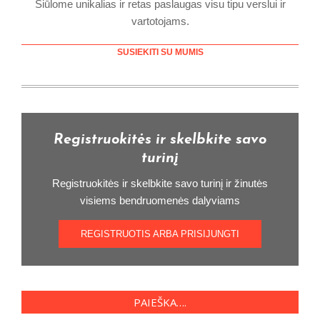
Siūlome unikalias ir retas paslaugas visu tipu verslui ir
vartotojams.
SUSIEKITI SU MUMIS
Registruokitės ir skelbkite savo
turinį
Registruokitės ir skelbkite savo turinį ir žinutės
visiems bendruomenės dalyviams
REGISTRUOTIS ARBA PRISIJUNGTI
PAIEŠKA….