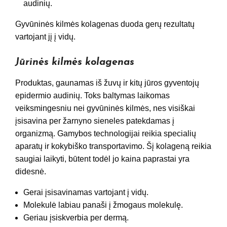
audinių.
Gyvūninės kilmės kolagenas duoda gerų rezultatų
vartojant jį į vidų.
Jūrinės kilmės kolagenas
Produktas, gaunamas iš žuvų ir kitų jūros gyventojų
epidermio audinių. Toks baltymas laikomas
veiksmingesniu nei gyvūninės kilmės, nes visiškai
įsisavina per žarnyno sieneles patekdamas į
organizmą. Gamybos technologijai reikia specialių
aparatų ir kokybiško transportavimo. Šį kolageną reikia
saugiai laikyti, būtent todėl jo kaina paprastai yra
didesnė.
Gerai įsisavinamas vartojant į vidų.
Molekulė labiau panaši į žmogaus molekulę.
Geriau įsiskverbia per dermą.