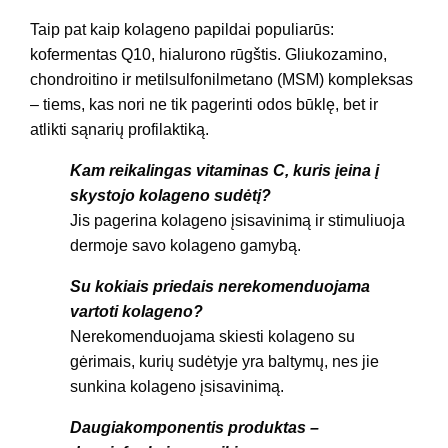
Taip pat kaip kolageno papildai populiarūs:
kofermentas Q10, hialurono rūgštis. Gliukozamino,
chondroitino ir metilsulfonilmetano (MSM) kompleksas
– tiems, kas nori ne tik pagerinti odos būklę, bet ir
atlikti sąnarių profilaktiką.
Kam reikalingas vitaminas C, kuris įeina į
skystojo kolageno sudėtį?
Jis pagerina kolageno įsisavinimą ir stimuliuoja
dermoje savo kolageno gamybą.
Su kokiais priedais nerekomenduojama
vartoti kolageno?
Nerekomenduojama skiesti kolageno su
gėrimais, kurių sudėtyje yra baltymų, nes jie
sunkina kolageno įsisavinimą.
Daugiakomponentis produktas –