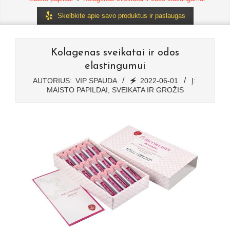
Skelbkite apie savo produktus ir paslaugas
Kolagenas sveikatai ir odos
elastingumui
AUTORIUS:
VIP SPAUDA
🗲
2022-06-01
Į:
MAISTO PAPILDAI
,
SVEIKATA IR GROŽIS