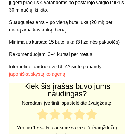
jį gerti praėjus 4 valandoms po pastarojo valgio ir likus
30 minučių iki kito.
Suaugusiesiems – po vieną buteliuką (20 ml) per
dieną arba kas antrą dieną
Minimalus kursas: 15 buteliuką (3 lizdinės pakuotės)
Rekomenduojami 3–4 kursai per metus
Internetinė parduotuvė BEZA siūlo pabandyti
japonišką skystą kolageną.
Kiek šis įrašas buvo jums
naudingas?
Norėdami įvertinti, spustelėkite žvaigždutę!
Vertino
1
skaitytojai kurie suteikė
5
žvaigždučių