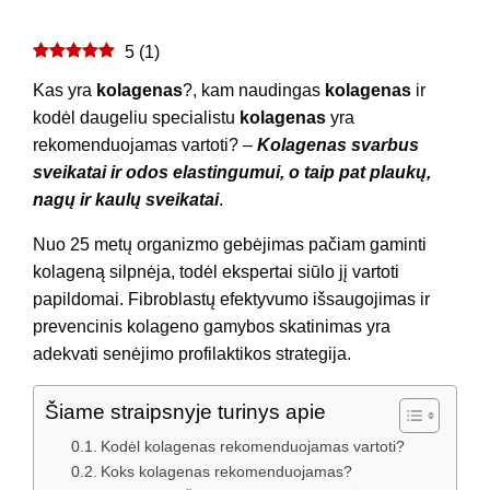
5
(
1
)
Kas yra
kolagenas
?, kam naudingas
kolagenas
ir
kodėl daugeliu specialistu
kolagenas
yra
rekomenduojamas vartoti? –
Kolagenas svarbus
sveikatai ir odos elastingumui, o taip pat plaukų,
nagų ir kaulų sveikatai
.
Nuo 25 metų organizmo gebėjimas pačiam gaminti
kolageną silpnėja, todėl ekspertai siūlo jį vartoti
papildomai. Fibroblastų efektyvumo išsaugojimas ir
prevencinis kolageno gamybos skatinimas yra
adekvati senėjimo profilaktikos strategija.
Šiame straipsnyje turinys apie
Kodėl kolagenas rekomenduojamas vartoti?
Koks kolagenas rekomenduojamas?