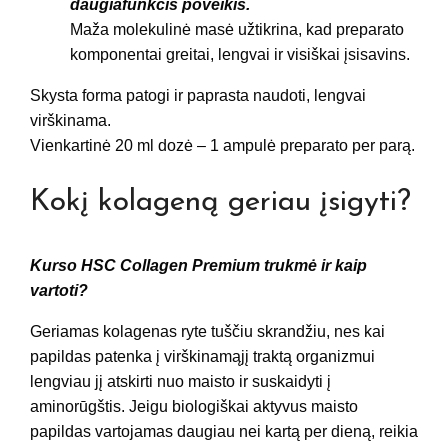
daugiafunkcis poveikis.
Maža molekulinė masė užtikrina, kad preparato
komponentai greitai, lengvai ir visiškai įsisavins.
Skysta forma patogi ir paprasta naudoti, lengvai
virškinama.
Vienkartinė 20 ml dozė – 1 ampulė preparato per parą.
Kokį kolageną geriau įsigyti?
Kurso HSC Collagen Premium trukmė ir kaip
vartoti?
Geriamas kolagenas ryte tuščiu skrandžiu, nes kai
papildas patenka į virškinamąjį traktą organizmui
lengviau jį atskirti nuo maisto ir suskaidyti į
aminorūgštis. Jeigu biologiškai aktyvus maisto
papildas vartojamas daugiau nei kartą per dieną, reikia