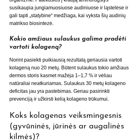
susikaupia jungiamuosiuose audiniuose ir ląstelėse ir
gali tapti „statybine“ medžiaga, kai vyksta šių audinių
matrikso biosintezė.
Kokio amžiaus sulaukus galima pradėti
vartoti kolageną?
Norint pasiekti puikiausią rezultatą geriausia vartoti
kolageną nuo 20 metų. Būtent sulaukus tokio amžiaus
dermos storis kasmet mažėja 1–1,7 % ir vėliau
natūraliai neatkuriamas. Sulaukus 30 metų kolageno
deficitas jau yra pastebimas. Geriau pasirinkti
prevenciją ir užkirsti kelią kolageno trūkumui.
Koks kolagenas veiksmingesnis
(gyvūninės, jūrinės ar augalinės
kilmės)?