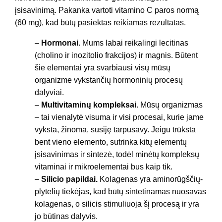
įsisavinimą. Pakanka vartoti vitamino C paros normą
(60 mg), kad būtų pasiektas reikiamas rezultatas.
–
Hormonai
. Mums labai reikalingi lecitinas
(cholino ir inozitolio frakcijos) ir magnis. Būtent
šie elementai yra svarbiausi visų mūsų
organizme vykstančių hormoninių procesų
dalyviai.
–
Multivitaminų kompleksai
. Mūsų organizmas
– tai vienalytė visuma ir visi procesai, kurie jame
vyksta, žinoma, susiję tarpusavy. Jeigu trūksta
bent vieno elemento, sutrinka kitų elementų
įsisavinimas ir sintezė, todėl minėtų kompleksų
vitaminai ir mikroelementai bus kaip tik.
–
Silicio papildai.
Kolagenas yra aminorūgščių-
plytelių tiekėjas, kad būtų sintetinamas nuosavas
kolagenas, o silicis stimuliuoja šį procesą ir yra
jo būtinas dalyvis.