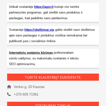
Unikali svetainėje
https://agor.lt
kurioje visi turintis
partnerystės programas, gali skelbti savo produktus ir
paslaugas, kad padidintu savo pardavimus.
Svetainėje
https://skelbimai.vip
galite skelbti savo skelbimus
apie savo paslaugas ir produktus visiškai nemokamai bei
publikuoti juos į socialinius tinklus.
Internetinių svetainių kūrimas
profesionaliam
verslo valdymui, su maksimaliu svetainės ir tekstu
SEO optimizavimų.
TURITE KLAUSYMŲ? SUSISIEKITE.
Verkiu g. 20 Kaunas
+370 609 71961
SOCIALINIAI TINKLAI