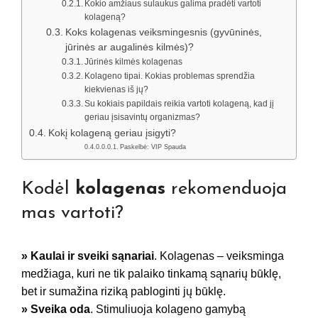
Kokio amžiaus sulaukus galima pradėti vartoti
kolageną?
Koks kolagenas veiksmingesnis (gyvūninės,
jūrinės ar augalinės kilmės)?
Jūrinės kilmės kolagenas
Kolageno tipai. Kokias problemas sprendžia
kiekvienas iš jų?
Su kokiais papildais reikia vartoti kolageną, kad jį
geriau įsisavintų organizmas?
Kokį kolageną geriau įsigyti?
Paskelbė: VIP Spauda
Kodėl
kolagenas
rekomenduoja
mas vartoti?
» Kaulai ir sveiki sąnariai
. Kolagenas – veiksminga
medžiaga, kuri ne tik palaiko tinkamą sąnarių būklę,
bet ir sumažina riziką pabloginti jų būklę.
» Sveika oda
. Stimuliuoja kolageno gamybą