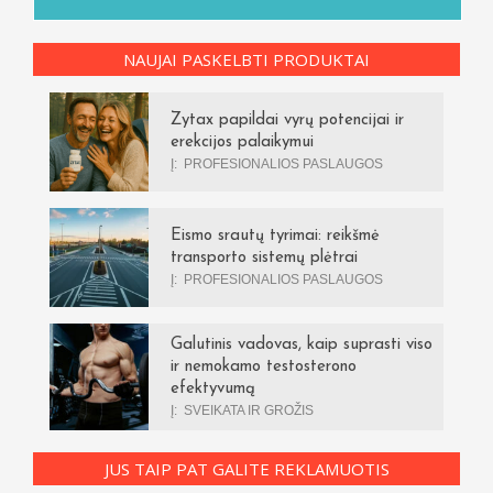
NAUJAI PASKELBTI PRODUKTAI
Zytax papildai vyrų potencijai ir
erekcijos palaikymui
Į:
PROFESIONALIOS PASLAUGOS
Eismo srautų tyrimai: reikšmė
transporto sistemų plėtrai
Į:
PROFESIONALIOS PASLAUGOS
Galutinis vadovas, kaip suprasti viso
ir nemokamo testosterono
efektyvumą
Į:
SVEIKATA IR GROŽIS
JUS TAIP PAT GALITE REKLAMUOTIS