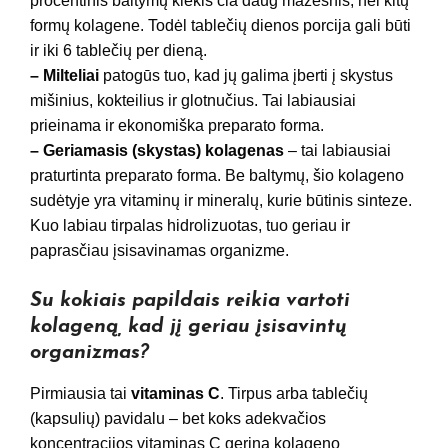
procentinis baltymų kiekis čia daug mažesnis, nei kitų
formų kolagene. Todėl tablečių dienos porcija gali būti
ir iki 6 tablečių per dieną.
– Milteliai
patogūs tuo, kad jų galima įberti į skystus
mišinius, kokteilius ir glotnučius. Tai labiausiai
prieinama ir ekonomiška preparato forma.
– Geriamasis (skystas) kolagenas
– tai labiausiai
praturtinta preparato forma. Be baltymų, šio kolageno
sudėtyje yra vitaminų ir mineralų, kurie būtinis sinteze.
Kuo labiau tirpalas hidrolizuotas, tuo geriau ir
paprasčiau įsisavinamas organizme.
Su kokiais papildais reikia vartoti
kolageną, kad jį geriau įsisavintų
organizmas?
Pirmiausia tai
vitaminas C
. Tirpus arba tablečių
(kapsulių) pavidalu – bet koks adekvačios
koncentracijos vitaminas C gerina kolageno