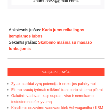
«namuose2@gmail.com»
2022-
06-
Ankstesnis įrašas:
Kada jums reikalingos
01
įtempiamos lubos
Sekantis įrašas:
Skalbimo mašina su masažo
funkcijomis
NAUJAUSI ĮRAŠAI
Zytax papildai vyrų potencijai ir erekcijos palaikymui
Eismo srautų tyrimai: reikšmė transporto sistemų plėtrai
Galutinis vadovas, kaip suprasti viso ir nemokamo
testosterono efektyvumą
Kasdienio dozavimo vadovas: kiek Ashwagandha / KSM-