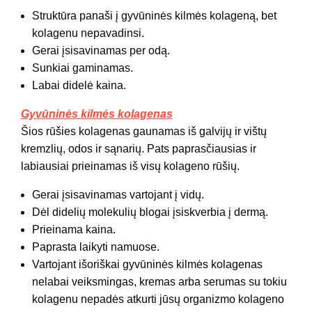
Struktūra panaši į gyvūninės kilmės kolageną, bet
kolagenu nepavadinsi.
Gerai įsisavinamas per odą.
Sunkiai gaminamas.
Labai didelė kaina.
Gyvūninės kilmės kolagenas
Šios rūšies kolagenas gaunamas iš galvijų ir vištų
kremzlių, odos ir sąnarių. Pats paprasčiausias ir
labiausiai prieinamas iš visų kolageno rūšių.
Gerai įsisavinamas vartojant į vidų.
Dėl didelių molekulių blogai įsiskverbia į dermą.
Prieinama kaina.
Paprasta laikyti namuose.
Vartojant išoriškai gyvūninės kilmės kolagenas
nelabai veiksmingas, kremas arba serumas su tokiu
kolagenu nepadės atkurti jūsų organizmo kolageno