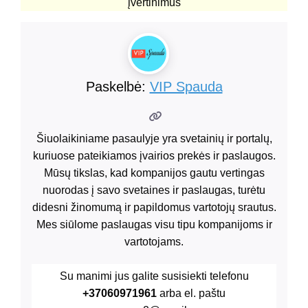
įvertinimus
Paskelbė:
VIP Spauda
Šiuolaikiniame pasaulyje yra svetainių ir portalų,
kuriuose pateikiamos įvairios prekės ir paslaugos.
Mūsų tikslas, kad kompanijos gautu vertingas
nuorodas į savo svetaines ir paslaugas, turėtu
didesni žinomumą ir papildomus vartotojų srautus.
Mes siūlome paslaugas visu tipu kompanijoms ir
vartotojams.
Su manimi jus galite susisiekti telefonu
+37060971961
arba el. paštu