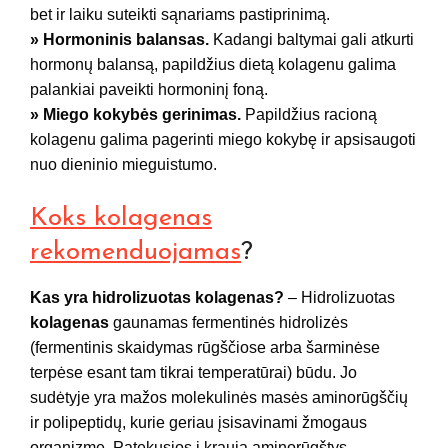
bet ir laiku suteikti sąnariams pastiprinimą.
» Hormoninis balansas.
Kadangi baltymai gali atkurti
hormonų balansą, papildžius dietą kolagenu galima
palankiai paveikti hormoninį foną.
» Miego kokybės gerinimas.
Papildžius racioną
kolagenu galima pagerinti miego kokybę ir apsisaugoti
nuo dieninio mieguistumo.
Koks kolagenas
rekomenduojamas
?
Kas yra hidrolizuotas kolagenas?
– Hidrolizuotas
kolagenas
gaunamas fermentinės hidrolizės
(fermentinis skaidymas rūgščiose arba šarminėse
terpėse esant tam tikrai temperatūrai) būdu. Jo
sudėtyje yra mažos molekulinės masės aminorūgščių
ir polipeptidų, kurie geriau įsisavinami žmogaus
organizme. Patekusios į kraują aminorūgštys