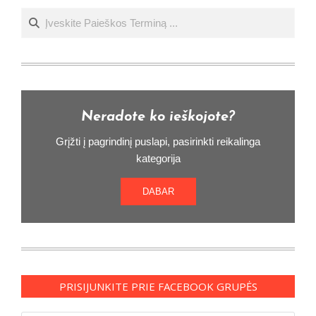
Ieškoti
Neradote ko ieškojote?
Grįžti į pagrindinį puslapi, pasirinkti reikalinga
kategorija
DABAR
PRISIJUNKITE PRIE FACEBOOK GRUPĖS