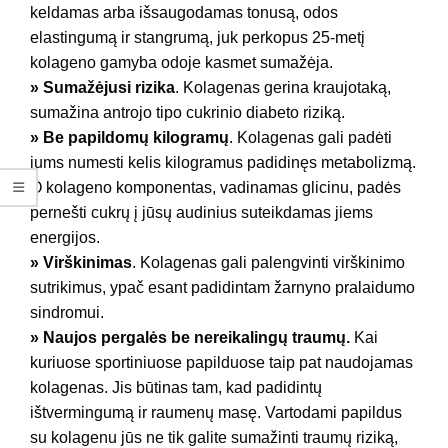
keldamas arba išsaugodamas tonusą, odos
elastingumą ir stangrumą, juk perkopus 25-metį
kolageno gamyba odoje kasmet sumažėja.
» Sumažėjusi rizika
. Kolagenas gerina kraujotaką,
sumažina antrojo tipo cukrinio diabeto riziką.
» Be papildomų kilogramų
. Kolagenas gali padėti
jums numesti kelis kilogramus padidinęs metabolizmą.
O kolageno komponentas, vadinamas glicinu, padės
pernešti cukrų į jūsų audinius suteikdamas jiems
energijos.
» Virškinimas
. Kolagenas gali palengvinti virškinimo
sutrikimus, ypač esant padidintam žarnyno pralaidumo
sindromui.
» Naujos pergalės be nereikalingų traumų.
Kai
kuriuose sportiniuose papilduose taip pat naudojamas
kolagenas. Jis būtinas tam, kad padidintų
ištvermingumą ir raumenų masę. Vartodami papildus
su kolagenu jūs ne tik galite sumažinti traumų riziką,