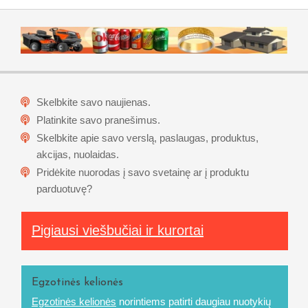
Skelbkite savo naujienas.
Platinkite savo pranešimus.
Skelbkite apie savo verslą, paslaugas, produktus,
akcijas, nuolaidas.
Pridėkite nuorodas į savo svetainę ar į produktu
parduotuvę?
Pigiausi viešbučiai ir kurortai
Egzotinės kelionės
Egzotinės kelionės
norintiems patirti daugiau nuotykių