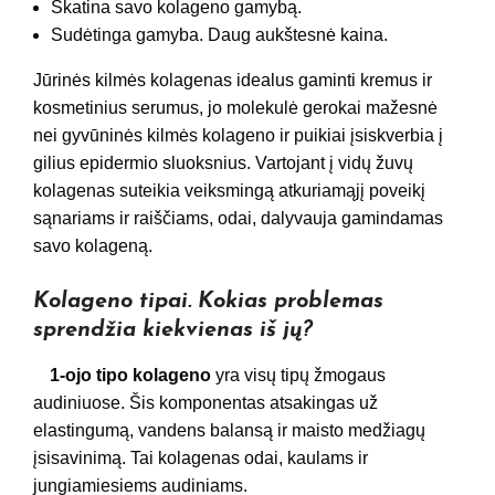
Skatina savo kolageno gamybą.
Sudėtinga gamyba. Daug aukštesnė kaina.
Jūrinės kilmės kolagenas idealus gaminti kremus ir
kosmetinius serumus, jo molekulė gerokai mažesnė
nei gyvūninės kilmės kolageno ir puikiai įsiskverbia į
gilius epidermio sluoksnius. Vartojant į vidų žuvų
kolagenas suteikia veiksmingą atkuriamąjį poveikį
sąnariams ir raiščiams, odai, dalyvauja gamindamas
savo kolageną.
Kolageno tipai. Kokias problemas
sprendžia kiekvienas iš jų?
1-ojo tipo kolageno
yra visų tipų žmogaus
audiniuose. Šis komponentas atsakingas už
elastingumą, vandens balansą ir maisto medžiagų
įsisavinimą. Tai kolagenas odai, kaulams ir
jungiamiesiems audiniams.