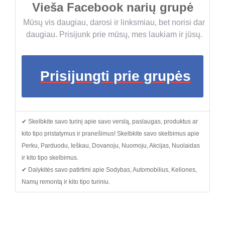
Vieša Facebook narių grupė
Mūsų vis daugiau, darosi ir linksmiau, bet norisi dar
daugiau. Prisijunk prie mūsų, mes laukiam ir jūsų.
Prisijungti prie grupės
✔ Skelbkite savo turinį apie savo verslą, paslaugas, produktus ar
kito tipo pristatymus ir pranešimus! Skelbkite savo skelbimus apie
Perku, Parduodu, Ieškau, Dovanoju, Nuomoju, Akcijas, Nuolaidas
ir kito tipo skelbimus.
✔ Dalykitės savo patirtimi apie Sodybas, Automobilius, Keliones,
Namų remontą ir kito tipo turiniu.