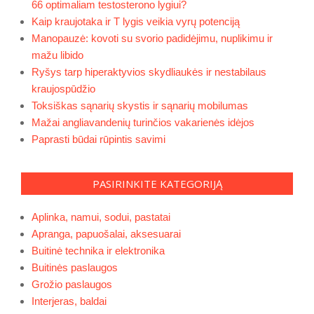
66 optimaliam testosterono lygiui?
Kaip kraujotaka ir T lygis veikia vyrų potenciją
Manopauzė: kovoti su svorio padidėjimu, nuplikimu ir
mažu libido
Ryšys tarp hiperaktyvios skydliaukės ir nestabilaus
kraujospūdžio
Toksiškas sąnarių skystis ir sąnarių mobilumas
Mažai angliavandenių turinčios vakarienės idėjos
Paprasti būdai rūpintis savimi
PASIRINKITE KATEGORIJĄ
Aplinka, namui, sodui, pastatai
Apranga, papuošalai, aksesuarai
Buitinė technika ir elektronika
Buitinės paslaugos
Grožio paslaugos
Interjeras, baldai