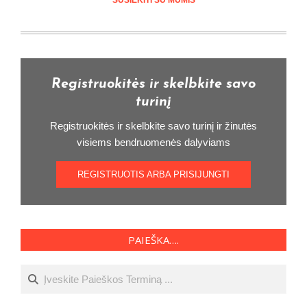
SUSIEKITI SU MUMIS
Registruokitės ir skelbkite savo
turinį
Registruokitės ir skelbkite savo turinį ir žinutės
visiems bendruomenės dalyviams
REGISTRUOTIS ARBA PRISIJUNGTI
PAIEŠKA….
Ieškoti