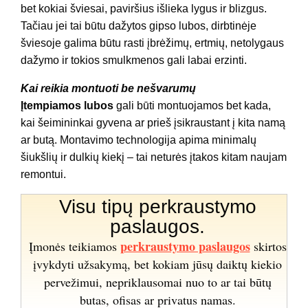
bet kokiai šviesai, paviršius išlieka lygus ir blizgus.
Tačiau jei tai būtu dažytos gipso lubos, dirbtinėje
šviesoje galima būtu rasti įbrėžimų, ertmių, netolygaus
dažymo ir tokios smulkmenos gali labai erzinti.
Kai reikia montuoti be nešvarumų
Įtempiamos lubos
gali būti montuojamos bet kada,
kai šeimininkai gyvena ar prieš įsikraustant į kita namą
ar butą. Montavimo technologija apima minimalų
šiukšlių ir dulkių kiekį – tai neturės įtakos kitam naujam
remontui.
Visu tipų perkraustymo
paslaugos.
perkraustymo paslaugos
Įmonės teikiamos
skirtos
įvykdyti užsakymą, bet kokiam jūsų daiktų kiekio
pervežimui, nepriklausomai nuo to ar tai būtų
butas, ofisas ar privatus namas.