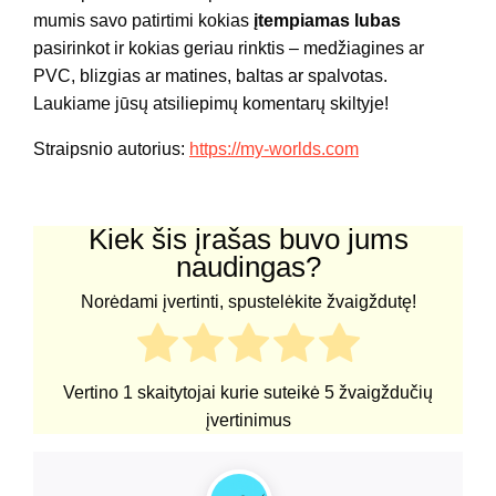
mumis savo patirtimi kokias
įtempiamas lubas
pasirinkot ir kokias geriau rinktis – medžiagines ar
PVC, blizgias ar matines, baltas ar spalvotas.
Laukiame jūsų atsiliepimų komentarų skiltyje!
Straipsnio autorius:
https://my-worlds.com
Kiek šis įrašas buvo jums
naudingas?
Norėdami įvertinti, spustelėkite žvaigždutę!
Vertino
1
skaitytojai kurie suteikė
5
žvaigždučių
įvertinimus