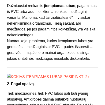
Dažniausiai renkantis
įtempiamas lubas
, pagamintas
iš PVC arba audinio, klientai renkasi medžiaginį
variantą. Manoma, kad tai „natūralesnė“, ir visiškai
nekenksminga organizmui. Tiesą sakant, abi
medžiagos, jei jos pagamintos kokybiškai, yra visiškai
nekenksmingos.
Nuotraukoje: problema, kurios įtempiamos lubos yra
geresnės – medžiaginis ar PVC – padės išspręsti …
gerą vėdinimą. Jei oro mainai organizuoti teisingai,
jokios sintetinės medžiagos nesukels diskomforto.
2. Pagal spalvą.
Tiek medžiaginės, tiek PVC lubos gali būti įvairių
atspalvių. Ant drobės galima pritaikyti nuotraukų