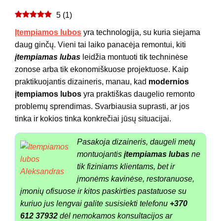
5
(
1
)
Įtempiamos lubos
yra technologija, su kuria siejama
daug ginčų. Vieni tai laiko panacėja remontui, kiti
įtempiamas lubas
leidžia montuoti tik techninėse
zonose arba tik ekonomiškuose projektuose. Kaip
praktikuojantis dizaineris, manau, kad
modernios
įtempiamos lubos
yra praktiškas daugelio remonto
problemų sprendimas. Svarbiausia suprasti, ar jos
tinka ir kokios tinka konkrečiai jūsų situacijai.
Pasakoja dizaineris, daugeli metų
montuojantis
įtempiamas lubas
ne
tik fiziniams klientams, bet ir
įmonėms kavinėse, restoranuose,
įmonių ofisuose ir kitos paskirties pastatuose su
kuriuo jus lengvai galite susisiekti telefonu
+370
612 37932
dėl nemokamos konsultacijos ar