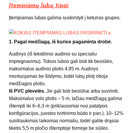
Įtempiamų lubų tipai
Įtempiamas lubas galima suskirstyti į keturias grupes.
1. Pagal medžiagą, iš kurios pagaminta drobė.
Audinys (iš tekstilinio audinio su specialiu
impregnavimu). Tokios lubos gali būti tik besiūlės,
maksimalus audinio plotis 4,95 m. Audinys
montuojamas be šildymo, todėl lubų plotį riboja
medžiagos plotis.
Iš PVC plėvelės.
Jie gali būti besiūliai arba suvirinti.
Maksimalus volo plotis – 5 m, tačiau medžiagą galima
ištempti iki 6–6,3 m (priklausomai nuo patalpos
konfigūracijos, juostos tvirtinimo būdo ir pan.). 10–12%
susitraukimas laikomas normaliu, todėl galite drąsiai
tikėtis 5,5 m pločio ištemptoje formoje be siūlės.