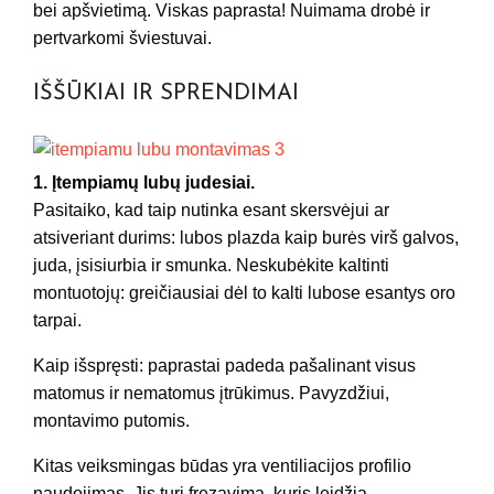
bei apšvietimą. Viskas paprasta! Nuimama drobė ir
pertvarkomi šviestuvai.
IŠŠŪKIAI IR SPRENDIMAI
1. Įtempiamų lubų judesiai.
Pasitaiko, kad taip nutinka esant skersvėjui ar
atsiveriant durims: lubos plazda kaip burės virš galvos,
juda, įsisiurbia ir smunka. Neskubėkite kaltinti
montuotojų: greičiausiai dėl to kalti lubose esantys oro
tarpai.
Kaip išspręsti: paprastai padeda pašalinant visus
matomus ir nematomus įtrūkimus. Pavyzdžiui,
montavimo putomis.
Kitas veiksmingas būdas yra ventiliacijos profilio
naudojimas. Jis turi frezavimą, kuris leidžia