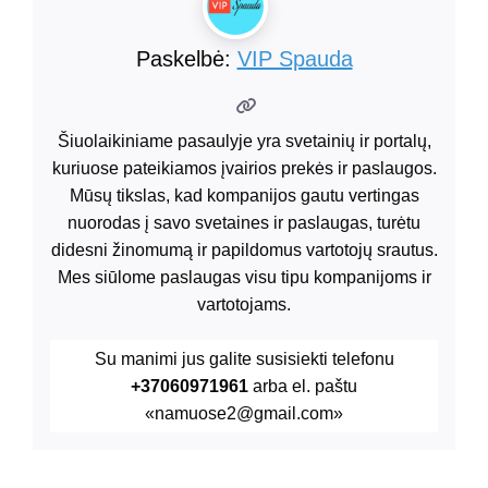
Paskelbė:
VIP Spauda
Šiuolaikiniame pasaulyje yra svetainių ir portalų,
kuriuose pateikiamos įvairios prekės ir paslaugos.
Mūsų tikslas, kad kompanijos gautu vertingas
nuorodas į savo svetaines ir paslaugas, turėtu
didesni žinomumą ir papildomus vartotojų srautus.
Mes siūlome paslaugas visu tipu kompanijoms ir
vartotojams.
Su manimi jus galite susisiekti telefonu
+37060971961
arba el. paštu
«namuose2@gmail.com»