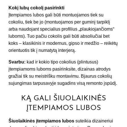
Kokį lubų cokolį pasirinkti
Įtempiamos lubos gali būti montuojamos tiek su
cokoliu, tiek be jo (montuojamos per guminį tarpiklį
arba naudojant specialius profilius „plaukiojančioms“
luboms). Tuo pačiu cokolis gali būti absoliučiai bet
koks – klasikinis ir modernus, gipso ir medžio – reikėtų
orientuotis tik į numatytą interjerą.
Svarbu:
kad ir kokio tipo cokolius (plintusus)
įtempiamoms luboms pasirinksite, dizainas atrodys
gražiai tik su meistrišku montavimu. Bjaurus cokolių
sujungimas tarpusavyje sugadins visą remonto įspūdį.
KĄ GALI ŠIUOLAIKINĖS
ĮTEMPIAMOS LUBOS
Šiuolaikinės įtempiamos lubos
suteikia dizaineriui