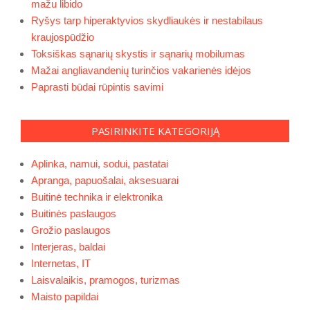
mažu libido
Ryšys tarp hiperaktyvios skydliaukės ir nestabilaus
kraujospūdžio
Toksiškas sąnarių skystis ir sąnarių mobilumas
Mažai angliavandenių turinčios vakarienės idėjos
Paprasti būdai rūpintis savimi
PASIRINKITE KATEGORIJĄ
Aplinka, namui, sodui, pastatai
Apranga, papuošalai, aksesuarai
Buitinė technika ir elektronika
Buitinės paslaugos
Grožio paslaugos
Interjeras, baldai
Internetas, IT
Laisvalaikis, pramogos, turizmas
Maisto papildai