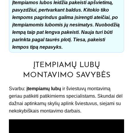
Įtempiamos lubos leidžia pakeisti apšvietimą,
pavyzdžiui, pertvarkant baldus. Kitokio tiko
lempoms pagrindus galima įsirengti ateičiai, po
įtempiamomis lubomis jų nesimatys. Nuobodžią
lempą taip pat lengva pakeisti. Nauja turi būti
parinkta pagal taurės plotį. Tiesa, pakeisti
lempos tipą nepavyks.
ĮTEMPIAMŲ LUBŲ
MONTAVIMO SAVYBĖS
Svarbu:
įtempiamų lubų
ir šviestuvų montavimą
geriau patikėti patikimiems specialistams. Skundai dėl
dažnai aptinkamų skylių aplink šviestuvus, siejami su
nekokybiškais montavimo darbais.