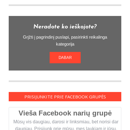
Neradote ko ieškojote?
Grįžti į pagrindinį puslapi, pasirinkti reikalinga
kategorija
DABAR
PRISIJUNKITE PRIE FACEBOOK GRUPĖS
Vieša Facebook narių grupė
Mūsų vis daugiau, darosi ir linksmiau, bet norisi dar
daugiau. Prisijunk prie mūsų, mes laukiam ir jūsų.