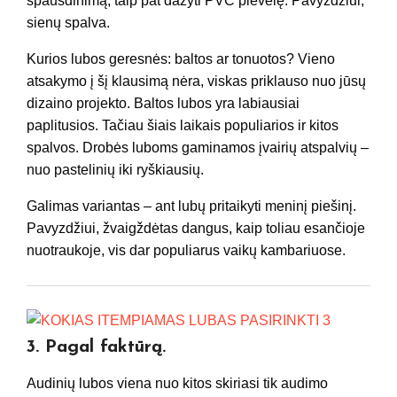
spausdinimą, taip pat dažyti PVC plėvelę. Pavyzdžiui,
sienų spalva.
Kurios lubos geresnės: baltos ar tonuotos? Vieno
atsakymo į šį klausimą nėra, viskas priklauso nuo jūsų
dizaino projekto. Baltos lubos yra labiausiai
paplitusios. Tačiau šiais laikais populiarios ir kitos
spalvos. Drobės luboms gaminamos įvairių atspalvių –
nuo ​​pastelinių iki ryškiausių.
Galimas variantas – ant lubų pritaikyti meninį piešinį.
Pavyzdžiui, žvaigždėtas dangus, kaip toliau esančioje
nuotraukoje, vis dar populiarus vaikų kambariuose.
3. Pagal faktūrą.
Audinių lubos viena nuo kitos skiriasi tik audimo