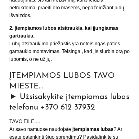
netrukdomai praeiti oro masėms, nepažeidžiant lubų
išvaizdos.
2. Įtempiamos lubos atsitraukia, kai įjungiamas
gartraukis.
Lubų atsitraukimo priežastis yra neteisingas paties
gartraukio montavimas. Teisingai, kad jis siurbia orą po
lubomis, o ne už jų.
ĮTEMPIAMOS LUBOS TAVO
MIESTE…
► Užsisakykite įtempiamas lubas
telefonu +370 612 37932
TAVO EILĖ …
Ar savo namuose naudojate
įtempiamas lubas
? Ar
esate patenkinti šiuo sprendimu? Pasidalinkite su