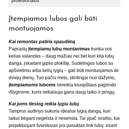
profesionalus
Įtempiamos lubos gali būti
montuojamos
Kai remontas patiria spaudimą
Paprastų
įtempiamų lubų montavimas
trunka vos
kelias valandas – daug mažiau nei bet kuri kita lubų
danga, įskaitant gipso plokštę. Sudėtingos lubos su
apšvietimu arba kelių lygių – gali būti montuojamos iki
dviejų dienų. Tuo pačiu metu, skirtingai nuo dažymo,
įtempiamoms luboms
nereikia kruopštaus pagrindo
išlyginimo, kuris reikalauja gana daug laiko ir pinigų.
Kai jums tiesiog reikia lygiu lubų
Tamprus audinys sukuria idealiai lygią dangą, kuri
laikui bėgant negelsta ir nesensta. Tai ypač svarbu, kai
projektuojant šviestuvas yra pasuktas link lubų: esant