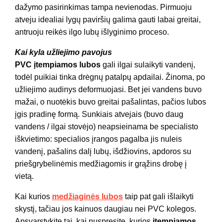
dažymo pasirinkimas tampa nevienodas. Pirmuoju
atveju idealiai lygų paviršių galima gauti labai greitai,
antruoju reikės ilgo lubų išlyginimo proceso.
Kai kyla užliejimo pavojus
PVC įtempiamos lubos
gali ilgai sulaikyti vandenį,
todėl puikiai tinka drėgnų patalpų apdailai. Žinoma, po
užliejimo audinys deformuojasi. Bet jei vandens buvo
mažai, o nuotėkis buvo greitai pašalintas, pačios lubos
įgis pradinę formą. Sunkiais atvejais (buvo daug
vandens / ilgai stovėjo) neapsieinama be specialisto
iškvietimo: specialios įrangos pagalba jis nuleis
vandenį, pašalins dalį lubų, išdžiovins, apdoros su
priešgrybelinėmis medžiagomis ir grąžins drobę į
vietą.
Kai kurios
medžiaginės lubos
taip pat gali išlaikyti
skystį, tačiau jos kainuos daugiau nei PVC kolegos.
Apsvarstykite tai, kai nuspręsite, kurios
įtempiamos