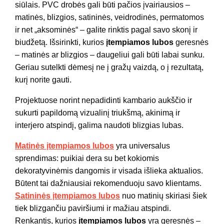
siūlais. PVC drobės gali būti pačios įvairiausios –
matinės, blizgios, satininės, veidrodinės, permatomos
ir net „aksominės“ – galite rinktis pagal savo skonį ir
biudžetą. Išsirinkti, kurios
įtempiamos lubos
geresnės
– matinės ar blizgios – daugeliui gali būti labai sunku.
Geriau sutelkti dėmesį ne į gražų vaizdą, o į rezultatą,
kurį norite gauti.
Projektuose norint nepadidinti kambario aukščio ir
sukurti papildomą vizualinį triukšmą, akinimą ir
interjero atspindį, galima naudoti blizgias lubas.
Matinės įtempiamos lubos
yra universalus
sprendimas: puikiai dera su bet kokiomis
dekoratyvinėmis dangomis ir visada išlieka aktualios.
Būtent tai dažniausiai rekomenduoju savo klientams.
Satininės įtempiamos lubos
nuo matinių skiriasi šiek
tiek blizgančiu paviršiumi ir mažiau atspindi.
Renkantis, kurios
įtempiamos lubos
yra geresnės –