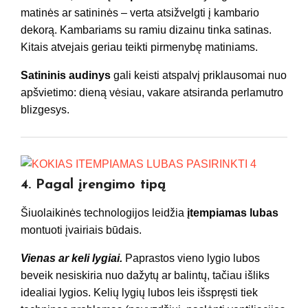
matinės ar satininės – verta atsižvelgti į kambario
dekorą. Kambariams su ramiu dizainu tinka satinas.
Kitais atvejais geriau teikti pirmenybę matiniams.
Satininis audinys
gali keisti atspalvį priklausomai nuo
apšvietimo: dieną vėsiau, vakare atsiranda perlamutro
blizgesys.
4. Pagal įrengimo tipą
Šiuolaikinės technologijos leidžia
įtempiamas lubas
montuoti įvairiais būdais.
Vienas ar keli lygiai.
Paprastos vieno lygio lubos
beveik nesiskiria nuo dažytų ar balintų, tačiau išliks
idealiai lygios. Kelių lygių lubos leis išspręsti tiek