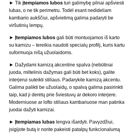
► Tik
įtempiamos lubos
turi galimybę pilnai apšviesti
lubas, o ne tik perimetru. Todėl esant nedideliam
kambario aukščiui, apšvietimą galima padaryti be
viršutinių lempų.
►
Įtempiamos lubos
gali būti montuojamos iš karto
su karnizu – tereikia naudoti specialų profilį, kuris kartu
suformuoja nišą užuolaidoms.
► Dažydami karnizą akcentine spalva (nebūtinai
juoda, miltelinis dažymas gali būti bet koks), galite
interjerui suteikti stiliaus. Padarykite karnizą akcentu.
Galima palikti be užuolaidų, o spalvą galima pasirinkti
taip, kad ji derėtų prie šviestuvų ar dekoro interjere.
Moderniuose ar lofto stiliaus kambariuose man patinka
juodai dažyti karnizai.
►
Įtempiamas lubas
lengva išardyti. Pavyzdžiui,
įsigijote butą ir norite pakeisti patalpų funkcionalumą