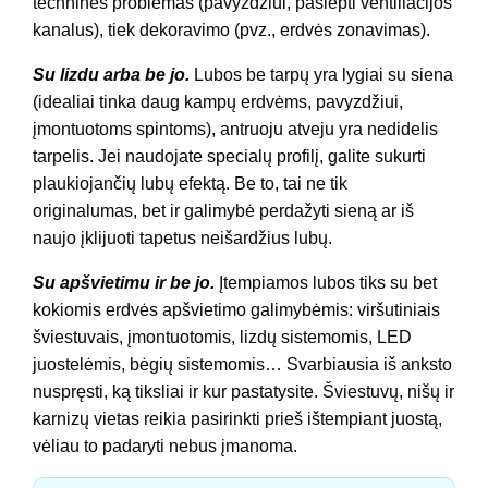
technines problemas (pavyzdžiui, paslėpti ventiliacijos
kanalus), tiek dekoravimo (pvz., erdvės zonavimas).
Su lizdu arba be jo.
Lubos be tarpų yra lygiai su siena
(idealiai tinka daug kampų erdvėms, pavyzdžiui,
įmontuotoms spintoms), antruoju atveju yra nedidelis
tarpelis. Jei naudojate specialų profilį, galite sukurti
plaukiojančių lubų efektą. Be to, tai ne tik
originalumas, bet ir galimybė perdažyti sieną ar iš
naujo įklijuoti tapetus neišardžius lubų.
Su apšvietimu ir be jo.
Įtempiamos lubos tiks su bet
kokiomis erdvės apšvietimo galimybėmis: viršutiniais
šviestuvais, įmontuotomis, lizdų sistemomis, LED
juostelėmis, bėgių sistemomis… Svarbiausia iš anksto
nuspręsti, ką tiksliai ir kur pastatysite. Šviestuvų, nišų ir
karnizų vietas reikia pasirinkti prieš ištempiant juostą,
vėliau to padaryti nebus įmanoma.