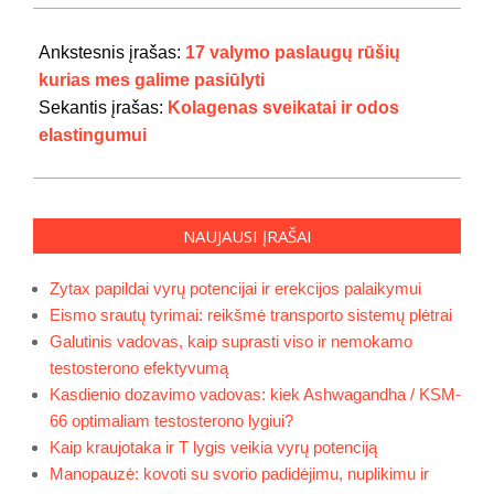
2022-
05-
Ankstesnis įrašas:
17 valymo paslaugų rūšių
28
kurias mes galime pasiūlyti
Sekantis įrašas:
Kolagenas sveikatai ir odos
elastingumui
NAUJAUSI ĮRAŠAI
Zytax papildai vyrų potencijai ir erekcijos palaikymui
Eismo srautų tyrimai: reikšmė transporto sistemų plėtrai
Galutinis vadovas, kaip suprasti viso ir nemokamo
testosterono efektyvumą
Kasdienio dozavimo vadovas: kiek Ashwagandha / KSM-
66 optimaliam testosterono lygiui?
Kaip kraujotaka ir T lygis veikia vyrų potenciją
Manopauzė: kovoti su svorio padidėjimu, nuplikimu ir