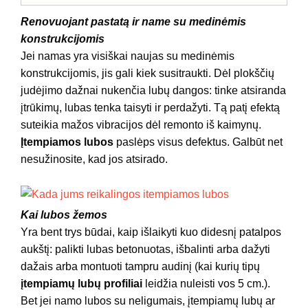
Renovuojant pastatą ir name su medinėmis
konstrukcijomis
Jei namas yra visiškai naujas su medinėmis
konstrukcijomis, jis gali kiek susitraukti. Dėl plokščių
judėjimo dažnai nukenčia lubų dangos: tinke atsiranda
įtrūkimų, lubas tenka taisyti ir perdažyti. Tą patį efektą
suteikia mažos vibracijos dėl remonto iš kaimynų.
Įtempiamos lubos
paslėps visus defektus. Galbūt net
nesužinosite, kad jos atsirado.
Kai lubos žemos
Yra bent trys būdai, kaip išlaikyti kuo didesnį patalpos
aukštį: palikti lubas betonuotas, išbalinti arba dažyti
dažais arba montuoti tampru audinį (kai kurių tipų
įtempiamų lubų profiliai
leidžia nuleisti vos 5 cm.).
Bet jei namo lubos su neligumais, įtempiamų lubų ar