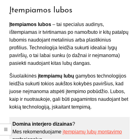
Įtempiamos lubos
Įtempiamos lubos
– tai specialus audinys,
ištempiamas ir tvirtinamas po namo/buto ir kitų patalpų
lubomis naudojant metalinius arba plastikinius
profilius. Technologija leidžia sukurti idealiai lygų
paviršių, o tai labai sunku (o dažnai ir neįmanoma)
pasiekti naudojant kitas lubų dangas.
Šiuolaikinės
įtempiamų lubų
gamybos technologijos
leidžia sukurti tokios aukštos kokybės paviršius, kad
juose neįmanoma atspėti įtempimo pobūdžio. Lubos,
kaip ir nuotraukoje, gali būti pagamintos naudojant bet
kokią technologiją, įskaitant tempimą.
Domina interjero dizainas
?
Mes rekomenduojame
įtempiamų lubų montavimo