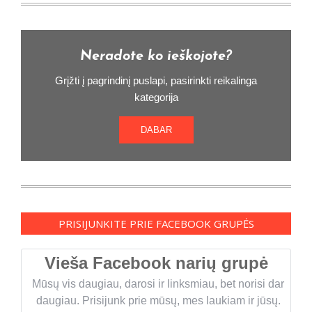
Neradote ko ieškojote?
Grįžti į pagrindinį puslapi, pasirinkti reikalinga
kategorija
DABAR
PRISIJUNKITE PRIE FACEBOOK GRUPĖS
Vieša Facebook narių grupė
Mūsų vis daugiau, darosi ir linksmiau, bet norisi dar
daugiau. Prisijunk prie mūsų, mes laukiam ir jūsų.