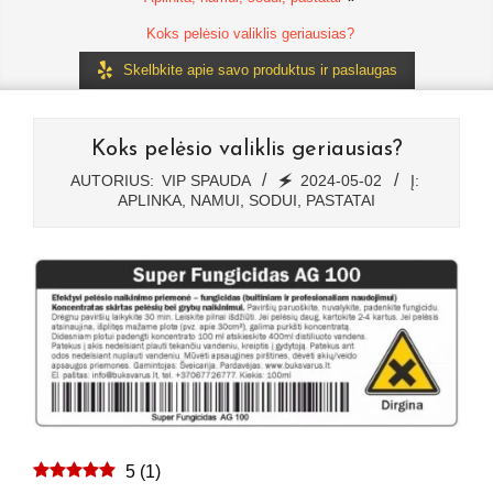
Koks pelėsio valiklis geriausias?
Skelbkite apie savo produktus ir paslaugas
Koks pelėsio valiklis geriausias?
AUTORIUS:
VIP SPAUDA
🗲
2024-05-02
Į:
APLINKA, NAMUI, SODUI, PASTATAI
5
(
1
)