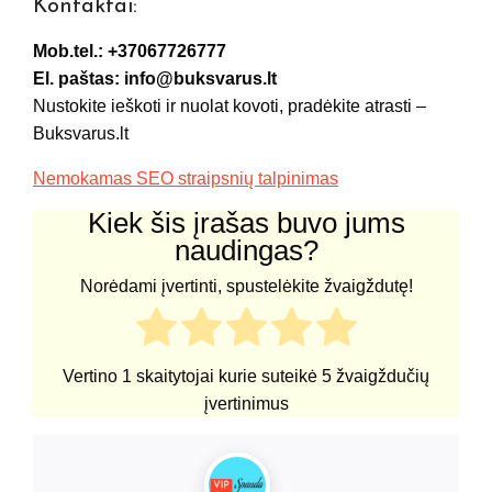
Kontaktai:
Mob.tel.:
+37067726777
El. paštas: info@buksvarus.lt
Nustokite ieškoti ir nuolat kovoti, pradėkite atrasti –
Buksvarus.lt
Nemokamas SEO straipsnių talpinimas
Kiek šis įrašas buvo jums
naudingas?
Norėdami įvertinti, spustelėkite žvaigždutę!
Vertino
1
skaitytojai kurie suteikė
5
žvaigždučių
įvertinimus