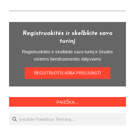
Registruokitės ir skelbkite savo
turinį
Registruokitės ir skelbkite savo turinį ir žinutės
visiems bendruomenės dalyviams
REGISTRUOTIS ARBA PRISIJUNGTI
PAIEŠKA….
Ieškoti