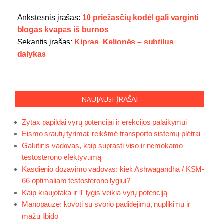
2024-
05-
Ankstesnis įrašas:
10 priežasčių kodėl gali varginti
02
blogas kvapas iš burnos
Sekantis įrašas:
Kipras. Kelionės – subtilus
dalykas
NAUJAUSI ĮRAŠAI
Zytax papildai vyrų potencijai ir erekcijos palaikymui
Eismo srautų tyrimai: reikšmė transporto sistemų plėtrai
Galutinis vadovas, kaip suprasti viso ir nemokamo
testosterono efektyvumą
Kasdienio dozavimo vadovas: kiek Ashwagandha / KSM-
66 optimaliam testosterono lygiui?
Kaip kraujotaka ir T lygis veikia vyrų potenciją
Manopauzė: kovoti su svorio padidėjimu, nuplikimu ir
mažu libido