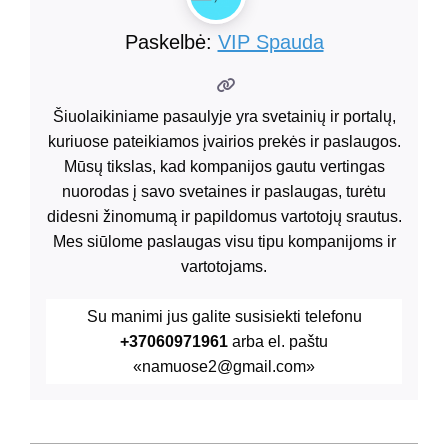
Paskelbė:
VIP Spauda
Šiuolaikiniame pasaulyje yra svetainių ir portalų,
kuriuose pateikiamos įvairios prekės ir paslaugos.
Mūsų tikslas, kad kompanijos gautu vertingas
nuorodas į savo svetaines ir paslaugas, turėtu
didesni žinomumą ir papildomus vartotojų srautus.
Mes siūlome paslaugas visu tipu kompanijoms ir
vartotojams.
Su manimi jus galite susisiekti telefonu
+37060971961
arba el. paštu
«namuose2@gmail.com»