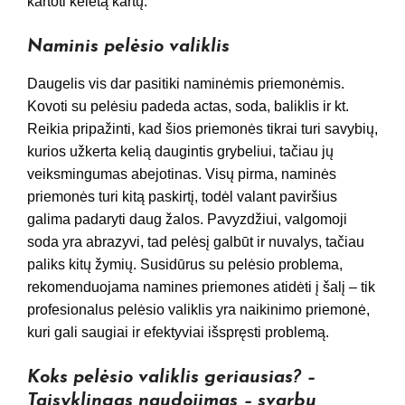
kartoti keletą kartų.
Naminis pelėsio valiklis
Daugelis vis dar pasitiki naminėmis priemonėmis.
Kovoti su pelėsiu padeda actas, soda, baliklis ir kt.
Reikia pripažinti, kad šios priemonės tikrai turi savybių,
kurios užkerta kelią daugintis grybeliui, tačiau jų
veiksmingumas abejotinas. Visų pirma, naminės
priemonės turi kitą paskirtį, todėl valant paviršius
galima padaryti daug žalos. Pavyzdžiui, valgomoji
soda yra abrazyvi, tad pelėsį galbūt ir nuvalys, tačiau
paliks kitų žymių. Susidūrus su pelėsio problema,
rekomenduojama namines priemones atidėti į šalį – tik
profesionalus pelėsio valiklis yra naikinimo priemonė,
kuri gali saugiai ir efektyviai išspręsti problemą.
Koks pelėsio valiklis geriausias? –
Taisyklingas naudojimas – svarbu