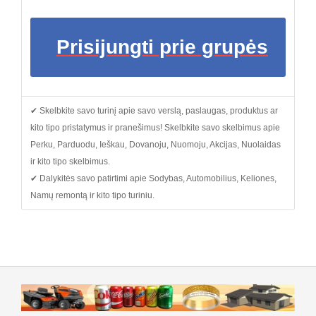
Prisijungti prie grupės
✔ Skelbkite savo turinį apie savo verslą, paslaugas, produktus ar
kito tipo pristatymus ir pranešimus! Skelbkite savo skelbimus apie
Perku, Parduodu, Ieškau, Dovanoju, Nuomoju, Akcijas, Nuolaidas
ir kito tipo skelbimus.
✔ Dalykitės savo patirtimi apie Sodybas, Automobilius, Keliones,
Namų remontą ir kito tipo turiniu.