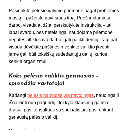
Pasirinkite pelėsio valymo priemonę pagal problemos
mastą ir pažeisto paviršiaus tipą. Prieš imdamiesi
darbo, visada atidžiai perskaitykite instrukciją – tai
labai svarbu, nes neteisingai naudojama priemonė
negalės atlikti savo darbo, gali palikti dėmių. Taip pat
visada dėvėkite pirštines ir venkite valiklio įkvėpti –
jame gali būti toksiškų sudedamųjų dalių, kurios
kenkia organizmui.
Koks pelėsio valiklis geriausias –
sprendžia vartotojai
Kadangi
pelėsis namuose yra pavojingas
, naudinga jį
išnaikinti nuo pagrindų. Jei kyla klausimų galima
drąsiai pasikonsultuoti su specialistais pasirenkant
geriausią pelėsio valiklį.