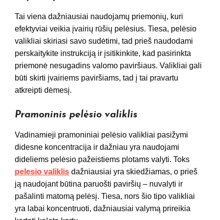
Tai viena dažniausiai naudojamų priemonių, kuri
efektyviai veikia įvairių rūšių pelėsius. Tiesa, pelėsio
valikliai skiriasi savo sudėtimi, tad prieš naudodami
perskaitykite instrukciją ir įsitikinkite, kad pasirinkta
priemonė nesugadins valomo paviršiaus. Valikliai gali
būti skirti įvairiems paviršiams, tad į tai pravartu
atkreipti dėmesį.
Pramoninis pelėsio valiklis
Vadinamieji pramoniniai pelėsio valikliai pasižymi
didesne koncentracija ir dažniau yra naudojami
dideliems pelėsio pažeistiems plotams valyti. Toks
pelesio valiklis
dažniausiai yra skiedžiamas, o prieš
ją naudojant būtina paruošti paviršių – nuvalyti ir
pašalinti matomą pelėsį. Tiesa, nors šio tipo valikliai
yra labai koncentruoti, dažniausiai valymą prireikia