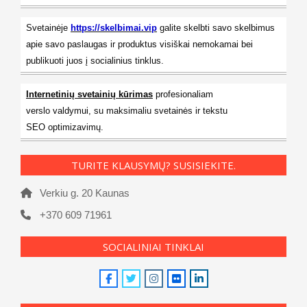
Svetainėje
https://skelbimai.vip
galite skelbti savo skelbimus
apie savo paslaugas ir produktus visiškai nemokamai bei
publikuoti juos į socialinius tinklus.
Internetinių svetainių kūrimas
profesionaliam
verslo valdymui, su maksimaliu svetainės ir tekstu
SEO optimizavimų.
TURITE KLAUSYMŲ? SUSISIEKITE.
Verkiu g. 20 Kaunas
+370 609 71961
SOCIALINIAI TINKLAI