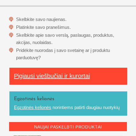
Skelbkite savo naujienas.
Platinkite savo pranešimus.
Skelbkite apie savo verslą, paslaugas, produktus,
akcijas, nuolaidas.
Pridėkite nuorodas į savo svetainę ar į produktu
parduotuvę?
Pigiausi viešbučiai ir kurortai
Egzotinės kelionės
Egzotinės kelionės
norintiems patirti daugiau nuotykių
NAUJAI PASKELBTI PRODUKTAI