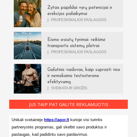
Zytax papildai vyrų potencijai ir
erekcijos palaikymui
Į:
PROFESIONALIOS PASLAUGOS
Eismo srautų tyrimai: reikšmė
transporto sistemų plėtrai
Į:
PROFESIONALIOS PASLAUGOS
Galutinis vadovas, kaip suprasti viso
ir nemokamo testosterono
efektyvumą
Į:
SVEIKATA IR GROŽIS
JUS TAIP PAT GALITE REKLAMUOTIS
Unikali svetainėje
https://agor.lt
kurioje visi turintis
partnerystės programas, gali skelbti savo produktus ir
paslaugas, kad padidintu savo pardavimus.