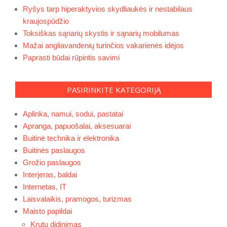
Ryšys tarp hiperaktyvios skydliaukės ir nestabilaus
kraujospūdžio
Toksiškas sąnarių skystis ir sąnarių mobilumas
Mažai angliavandenių turinčios vakarienės idėjos
Paprasti būdai rūpintis savimi
PASIRINKITE KATEGORIJĄ
Aplinka, namui, sodui, pastatai
Apranga, papuošalai, aksesuarai
Buitinė technika ir elektronika
Buitinės paslaugos
Grožio paslaugos
Interjeras, baldai
Internetas, IT
Laisvalaikis, pramogos, turizmas
Maisto papildai
Krutų didinimas