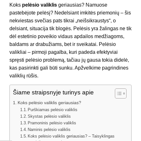
Koks
pelėsio valiklis
geriausias? Namuose
pastebėjote pelėsį? Nedelsiant imkitės priemonių – šis
nekviestas svečias pats tikrai „neišsikraustys“, o
delsiant, situacija tik blogės. Pelėsis yra žalingas ne tik
dėl estetinio poveikio vidaus apdailos medžiagoms,
baldams ar drabužiams, bet ir sveikatai. Pelėsio
valikliai – pirmoji pagalba, kuri padeda efektyviai
spręsti pelėsio problemą, tačiau jų gausa tokia didelė,
kas pasirinkti gali būti sunku. Apžvelkime pagrindines
valiklių rūšis.
Šiame straipsnyje turinys apie
Koks pelėsio valiklis geriausias?
Purškiamas pelėsio valiklis
Skystas pelėsio valiklis
Pramoninis pelėsio valiklis
Naminis pelėsio valiklis
Koks pelėsio valiklis geriausias? – Taisyklingas