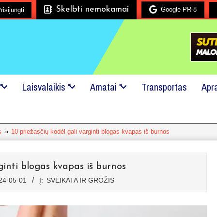
Skelbti nemokamai
Google PR-8
risijungti
Mes mielai padėsime!
24x7 pagalba!
Kreipkitės į mus
*
Laisvalaikis *
Amatai *
Transportas
Apr
s
»
10 priežasčių kodėl gali varginti blogas kvapas iš burnos
ginti blogas kvapas iš burnos
24-05-01
Į:
SVEIKATA IR GROŽIS