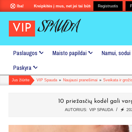
Pereiti
alba!
Kreipkitės į mus, net jei tai būtu ir labai maža smulkmena?
Registruotis
P
prie
turinio
SPAUDA
VIP
Paslaugos *
Maisto papildai *
Namui, sodui 
Pagrindinis
Paskyra *
Naršymo
Meniu
Jus žiūrite
VIP Spauda
»
Naujausi pranešimai
»
Sveikata ir groži
10 priežasčių kodėl gali var
AUTORIUS:
VIP SPAUDA
🗲
20