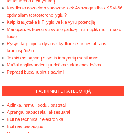
testosterono efektyvumą
Kasdienio dozavimo vadovas: kiek Ashwagandha / KSM-66
optimaliam testosterono lygiui?
Kaip kraujotaka ir T lygis veikia vyrų potenciją
Manopauzė: kovoti su svorio padidėjimu, nuplikimu ir mažu
libido
Ryšys tarp hiperaktyvios skydliaukės ir nestabilaus
kraujospūdžio
Toksiškas sąnarių skystis ir sąnarių mobilumas
Mažai angliavandenių turinčios vakarienės idėjos
Paprasti būdai rūpintis savimi
PASIRINKITE KATEGORIJĄ
Aplinka, namui, sodui, pastatai
Apranga, papuošalai, aksesuarai
Buitinė technika ir elektronika
Buitinės paslaugos