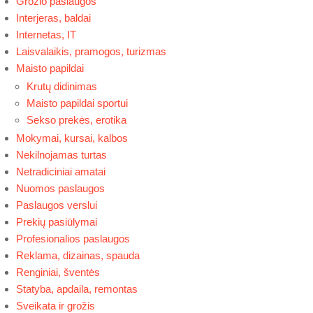
Grožio paslaugos
Interjeras, baldai
Internetas, IT
Laisvalaikis, pramogos, turizmas
Maisto papildai
Krutų didinimas
Maisto papildai sportui
Sekso prekės, erotika
Mokymai, kursai, kalbos
Nekilnojamas turtas
Netradiciniai amatai
Nuomos paslaugos
Paslaugos verslui
Prekių pasiūlymai
Profesionalios paslaugos
Reklama, dizainas, spauda
Renginiai, šventės
Statyba, apdaila, remontas
Sveikata ir grožis