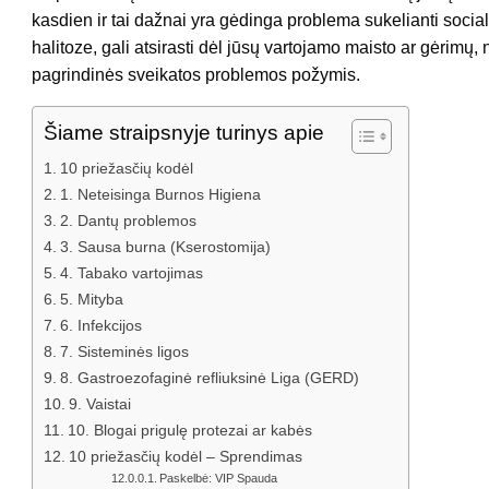
kasdien ir tai dažnai yra gėdinga problema sukelianti soci
halitoze, gali atsirasti dėl jūsų vartojamo maisto ar gėrimų,
pagrindinės sveikatos problemos požymis.
Šiame straipsnyje turinys apie
10 priežasčių kodėl
1. Neteisinga Burnos Higiena
2. Dantų problemos
3. Sausa burna (Kserostomija)
4. Tabako vartojimas
5. Mityba
6. Infekcijos
7. Sisteminės ligos
8. Gastroezofaginė refliuksinė Liga (GERD)
9. Vaistai
10. Blogai prigulę protezai ar kabės
10 priežasčių kodėl – Sprendimas
Paskelbė: VIP Spauda