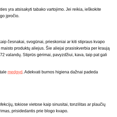
es yra atsisakyti tabako vartojimo. Jei reikia, ieškokite
go įpročio.
aip česnakai, svogūnai, prieskoniai ar kiti stipraus kvapo
maisto produktų aliejus. Šie aliejai prasiskverbia per kraują
i 72 valandų. Stiprūs gėrimai, pavyzdžiui, kava, taip pat gali
tale
medgyd
. Adekvati burnos higiena dažnai padeda
ekcijų, tokiose vietose kaip sinusitai, tonzilitas ar plaučių
imas, prisidedantis prie blogo kvapo.