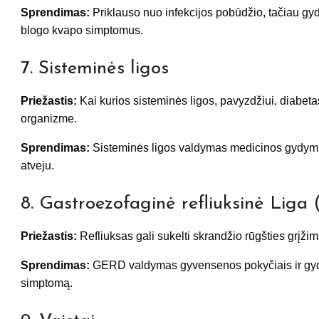
Sprendimas:
Priklauso nuo infekcijos pobūdžio, tačiau gyd
blogo kvapo simptomus.
7. Sisteminės ligos
Priežastis:
Kai kurios sisteminės ligos, pavyzdžiui, diabeta
organizme.
Sprendimas:
Sisteminės ligos valdymas medicinos gydymu 
atveju.
8. Gastroezofaginė refliuksinė Lig
Priežastis:
Refliuksas gali sukelti skrandžio rūgšties grįži
Sprendimas:
GERD valdymas gyvensenos pokyčiais ir gydyto
simptomą.