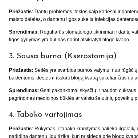
Priežastis:
Dantų problemos, tokios kaip kariesai ir dantenų 
maisto dalelės, o dantenų ligos sukelia infekcijas dantenos
Sprendimas:
Reguliarūs stomatologo tikrinimai ir dantų v
ligos gydymas yra būtinas norint atsikratyti blogo kvapo.
3. Sausa burna (Kserostomija)
Priežastis:
Seilės yra svarbios burnos valymui nuo rūgščių
bakterijoms klestėti ir išskirti blogą kvapą sukeliančias duja
Sprendimas:
Gerti pakankamai skysčių ir naudoti cukraus 
pagrindines medicinos būklės ar vaistų šalutinių poveikių pr
4. Tabako vartojimas
Priežastis:
Rūkymas ir tabako kramtymas palieka ilgalaikį 
padidina dantenų ligų riziką, kuri prisideda prie blogo kvap