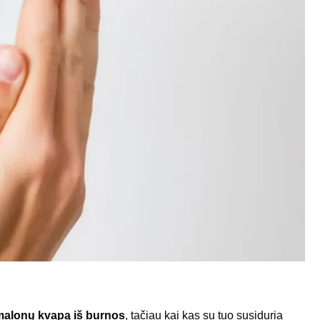
alonų kvapą iš burnos
, tačiau kai kas su tuo susiduria