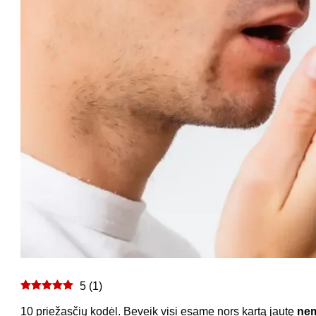
5
(
1
)
10 priežasčių kodėl. Beveik visi esame nors kartą jautę
nem