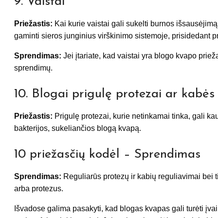
9. Vaistai
Priežastis:
Kai kurie vaistai gali sukelti burnos išsausėjimą 
gaminti sieros junginius virškinimo sistemoje, prisidedant
Sprendimas:
Jei įtariate, kad vaistai yra blogo kvapo priež
sprendimų.
10. Blogai prigulę protezai ar kabės
Priežastis:
Prigulę protezai, kurie netinkamai tinka, gali ka
bakterijos, sukeliančios blogą kvapą.
10 priežasčių kodėl – Sprendimas
Sprendimas:
Reguliarūs protezų ir kabių reguliavimai bei 
arba protezus.
Išvadose galima pasakyti, kad blogas kvapas gali turėti įvai