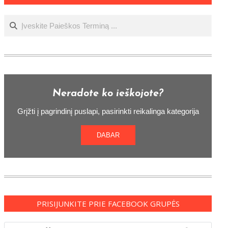
Ieškoti
Neradote ko ieškojote?
Grįžti į pagrindinį puslapi, pasirinkti reikalinga kategorija
DABAR
PRISIJUNKITE PRIE FACEBOOK GRUPĖS