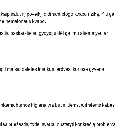
kaip šalutinį poveikį, didinant blogo kvapo riziką. Kiti gali
 prie nemalonaus kvapo.
astis, pasitarkite su gydytoju dėl galimų alternatyvų ar
upti maisto daleles ir sukurti erdves, kuriose gyvena
tinkama burnos higiena yra būtini tiems, turintiems kabes
rias priežastis, todėl svarbu nustatyti konkrečią problemą