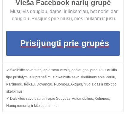
Vieša Facebook narių grupė
Mūsų vis daugiau, darosi ir linksmiau, bet norisi dar
daugiau. Prisijunk prie mūsų, mes laukiam ir jūsų.
Prisijungti prie grupės
✔ Skelbkite savo turinį apie savo verslą, paslaugas, produktus ar kito
tipo pristatymus ir pranešimus! Skelbkite savo skelbimus apie Perku,
Parduodu, Ieškau, Dovanoju, Nuomoju, Akcijas, Nuolaidas ir kito tipo
skelbimus.
✔ Dalykitės savo patirtimi apie Sodybas, Automobilius, Keliones,
Namų remontą ir kito tipo turiniu.