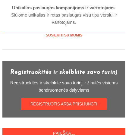
Unikalios paslaugos kompanijoms ir vartotojams.
Siūlome unikalias ir retas paslaugas visu tipu verslui ir
vartotojams.
SUSIEKITI SU MUMIS
Registruokitės ir skelbkite savo turinį
Registruokitės ir skelbkite savo turinį ir žinutės visiems
bendruomenės dalyviams
REGISTRUOTIS ARBA PRISIJUNGTI
PAIEŠKA….