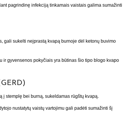
ant pagrindinę infekciją tinkamais vaistais galima sumažinti
s, gali sukelti neįprastą kvapą burnoje dėl ketonų buvimo
ir gyvensenos pokyčiais yra būtinas šio tipo blogo kvapo
a (GERD)
mą į stemplę bei burną, sukeldamas rūgštų kvapą.
jo nustatytų vaistų vartojimu gali padėti sumažinti šį