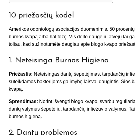
10 priežasčių kodėl
Amerikos odontologų asociacijos duomenimis, 50 procentų 
burnos kvapą arba halitozę. Vis dėlto daugeliu atvejų tai gal
toliau, kad sužinotumėte daugiau apie blogo kvapo priežastis
1. Neteisinga Burnos Higiena
Priežastis:
Neteisingas dantų šepetėjimas, tarpdančių ir li
suteikdamos bakterijoms galimybę laisvai daugintis. Šios ba
kvapą.
Sprendimas:
Norint išvengti blogo kvapo, svarbu reguliaria
dantų valymus šepetėliu, tarpdančių ir liežuvio valymus. Taip
burnos higieną.
2. Dantų problemos