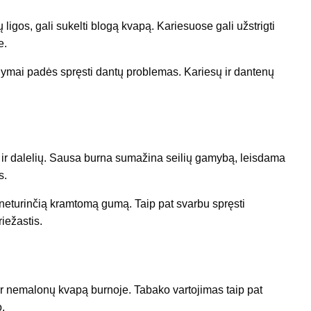
ligos, gali sukelti blogą kvapą. Kariesuose gali užstrigti
e.
alymai padės spręsti dantų problemas. Kariesų ir dantenų
 ir dalelių. Sausa burna sumažina seilių gamybą, leisdama
s.
neturinčią kramtomą gumą. Taip pat svarbu spręsti
iežastis.
ir nemalonų kvapą burnoje. Tabako vartojimas taip pat
o.