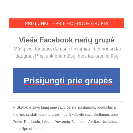
PRISIJUNKITE PRIE FACEBOOK GRUPĖS
Vieša Facebook narių grupė
Mūsų vis daugiau, darosi ir linksmiau, bet norisi dar
daugiau. Prisijunk prie mūsų, mes laukiam ir jūsų.
Prisijungti prie grupės
✔ Skelbkite savo turinį apie savo verslą, paslaugas, produktus ar
kito tipo pristatymus ir pranešimus! Skelbkite savo skelbimus apie
Perku, Parduodu, Ieškau, Dovanoju, Nuomoju, Akcijas, Nuolaidas
ir kito tipo skelbimus.