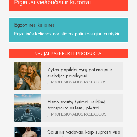
Pigiausi viešbučiai ir kurortai
Egzotinės kelionės
Egzotinės kelionės
norintiems patirti daugiau nuotykių
NAUJAI PASKELBTI PRODUKTAI
Zytax papildai vyrų potencijai ir
erekcijos palaikymui
Į:
PROFESIONALIOS PASLAUGOS
Eismo srautų tyrimai: reikšmė
transporto sistemų plėtrai
Į:
PROFESIONALIOS PASLAUGOS
Galutinis vadovas, kaip suprasti viso