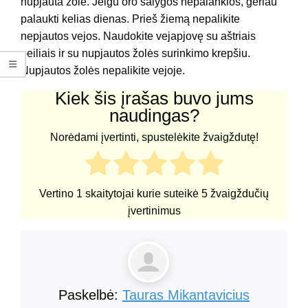
nupjauta žole. Jeigu oro salygos nepalankios, geriau
palaukti kelias dienas. Prieš žiemą nepalikite
nepjautos vejos. Naudokite vejapjovę su aštriais
peiliais ir su nupjautos žolės surinkimo krepšiu.
Nupjautos žolės nepalikite vejoje.
Kiek šis įrašas buvo jums
naudingas?
Norėdami įvertinti, spustelėkite žvaigždutę!
Vertino
1
skaitytojai kurie suteikė
5
žvaigždučių
įvertinimus
Paskelbė:
Tauras Mikantavicius