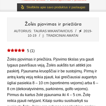
Skelbkite apie savo produktus ir paslaugas
Žolės pjovimas ir priežiūra
AUTORIUS:
TAURAS MIKANTAVICIUS
🗲
2019-
10-19
Į:
TRADICINIAI AMATAI
5
(
1
)
Žolės pjovimas ir priežiūra. Pjovimo tikslas yra gauti
lygaus paviršiaus veją. Žolės aukštis turi atitikti jos
paskirtį. Pjaunama kruopščiai ir be sustojimų. Pirmą ir
antrą kartą veją reikia pjauti, kai greičiausiai augantys
ūgliai pasiekia 8 – 10 cm (sportinėms vejoms) arba 6 –
8 cm (dekoratyvinėms, parkinėms, golfo vejoms).
Pirmus du kartus žolė pjaunama iki 4 – 5 cm. Žolę
reikia pjauti nelyjant. Kitaip sunku susitvarkyti su