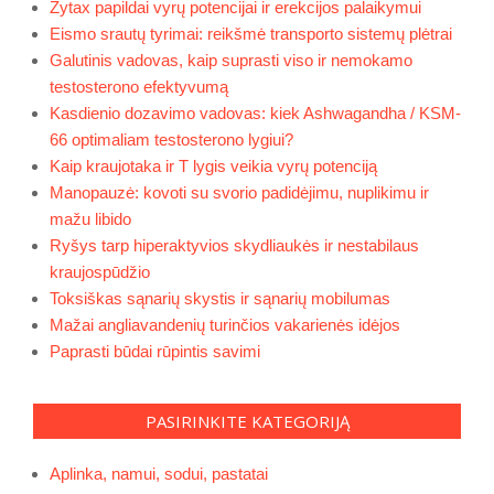
Zytax papildai vyrų potencijai ir erekcijos palaikymui
Eismo srautų tyrimai: reikšmė transporto sistemų plėtrai
Galutinis vadovas, kaip suprasti viso ir nemokamo
testosterono efektyvumą
Kasdienio dozavimo vadovas: kiek Ashwagandha / KSM-
66 optimaliam testosterono lygiui?
Kaip kraujotaka ir T lygis veikia vyrų potenciją
Manopauzė: kovoti su svorio padidėjimu, nuplikimu ir
mažu libido
Ryšys tarp hiperaktyvios skydliaukės ir nestabilaus
kraujospūdžio
Toksiškas sąnarių skystis ir sąnarių mobilumas
Mažai angliavandenių turinčios vakarienės idėjos
Paprasti būdai rūpintis savimi
PASIRINKITE KATEGORIJĄ
Aplinka, namui, sodui, pastatai