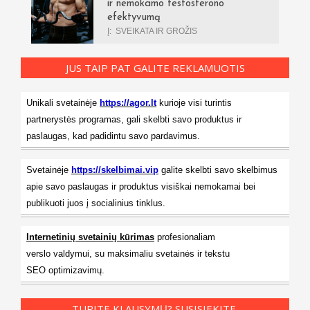
ir nemokamo testosterono
efektyvumą
Į:
SVEIKATA IR GROŽIS
JUS TAIP PAT GALITE REKLAMUOTIS
Unikali svetainėje
https://agor.lt
kurioje visi turintis
partnerystės programas, gali skelbti savo produktus ir
paslaugas, kad padidintu savo pardavimus.
Svetainėje
https://skelbimai.vip
galite skelbti savo skelbimus
apie savo paslaugas ir produktus visiškai nemokamai bei
publikuoti juos į socialinius tinklus.
Internetinių svetainių kūrimas
profesionaliam
verslo valdymui, su maksimaliu svetainės ir tekstu
SEO optimizavimų.
TURITE KLAUSYMŲ? SUSISIEKITE.