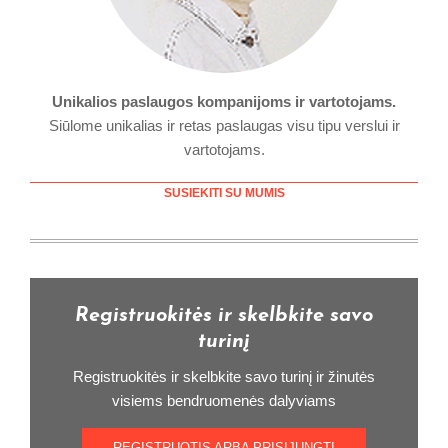
Unikalios paslaugos kompanijoms ir vartotojams.
Siūlome unikalias ir retas paslaugas visu tipu verslui ir
vartotojams.
SUSIEKITI SU MUMIS
Registruokitės ir skelbkite savo
turinį
Registruokitės ir skelbkite savo turinį ir žinutės
visiems bendruomenės dalyviams
REGISTRUOTIS ARBA PRISIJUNGTI