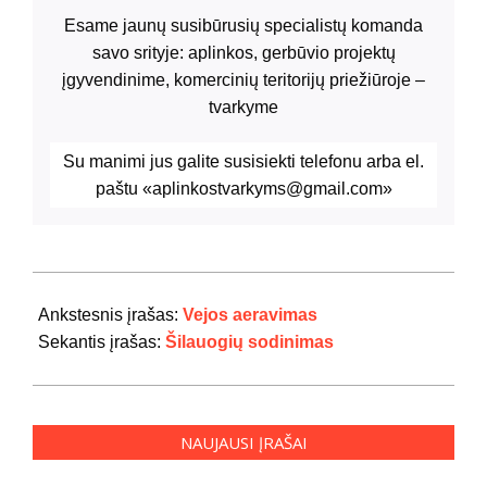
Esame jaunų susibūrusių specialistų komanda
savo srityje: aplinkos, gerbūvio projektų
įgyvendinime, komercinių teritorijų priežiūroje –
tvarkyme
Su manimi jus galite susisiekti telefonu
arba el.
paštu «aplinkostvarkyms@gmail.com»
2019-
10-
Ankstesnis įrašas:
Vejos aeravimas
19
Sekantis įrašas:
Šilauogių sodinimas
NAUJAUSI ĮRAŠAI