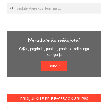
Ieškoti
Neradote ko ieškojote?
Grįžti į pagrindinį puslapi, pasirinkti reikalinga
kategorija
DABAR
PRISIJUNKITE PRIE FACEBOOK GRUPĖS