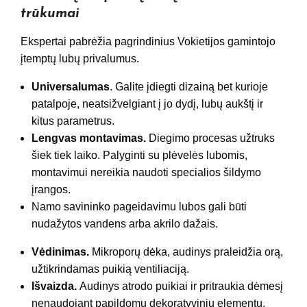
trūkumai
Ekspertai pabrėžia pagrindinius Vokietijos gamintojo
įtemptų lubų privalumus.
Universalumas
. Galite įdiegti dizainą bet kurioje
patalpoje, neatsižvelgiant į jo dydį, lubų aukštį ir
kitus parametrus.
Lengvas montavimas.
Diegimo procesas užtruks
šiek tiek laiko. Palyginti su plėvelės lubomis,
montavimui nereikia naudoti specialios šildymo
įrangos.
Namo savininko pageidavimu lubos gali būti
nudažytos vandens arba akrilo dažais.
Vėdinimas.
Mikroporų dėka, audinys praleidžia orą,
užtikrindamas puikią ventiliaciją.
Išvaizda.
Audinys atrodo puikiai ir pritraukia dėmesį
nenaudojant papildomų dekoratyvinių elementų.