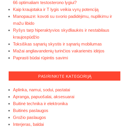
66 optimaliam testosterono lygiui?
Kaip kraujotaka ir T lygis veikia vyrų potenciją
Manopauzė: kovoti su svorio padidėjimu, nuplikimu ir
mažu libido
Ryšys tarp hiperaktyvios skydliaukės ir nestabilaus
kraujospūdžio
Toksiškas sąnarių skystis ir sąnarių mobilumas
Mažai angliavandenių turinčios vakarienės idėjos
Paprasti būdai rūpintis savimi
PASIRINKITE KATEGORIJĄ
Aplinka, namui, sodui, pastatai
Apranga, papuošalai, aksesuarai
Buitinė technika ir elektronika
Buitinės paslaugos
Grožio paslaugos
Interjeras, baldai