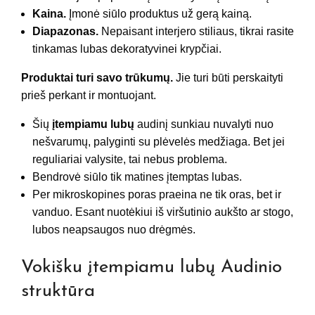
Kaina.
Įmonė siūlo produktus už gerą kainą.
Diapazonas.
Nepaisant interjero stiliaus, tikrai rasite
tinkamas lubas dekoratyvinei krypčiai.
Produktai turi savo trūkumų.
Jie turi būti perskaityti
prieš perkant ir montuojant.
Šių
įtempiamu lubų
audinį sunkiau nuvalyti nuo
nešvarumų, palyginti su plėvelės medžiaga. Bet jei
reguliariai valysite, tai nebus problema.
Bendrovė siūlo tik matines įtemptas lubas.
Per mikroskopines poras praeina ne tik oras, bet ir
vanduo. Esant nuotėkiui iš viršutinio aukšto ar stogo,
lubos neapsaugos nuo drėgmės.
Vokišku įtempiamu lubų Audinio
struktūra