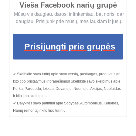
Vieša Facebook narių grupė
Mūsų vis daugiau, darosi ir linksmiau, bet norisi dar
daugiau. Prisijunk prie mūsų, mes laukiam ir jūsų.
Prisijungti prie grupės
✔ Skelbkite savo turinį apie savo verslą, paslaugas, produktus ar
kito tipo pristatymus ir pranešimus! Skelbkite savo skelbimus apie
Perku, Parduodu, Ieškau, Dovanoju, Nuomoju, Akcijas, Nuolaidas
ir kito tipo skelbimus.
✔ Dalykitės savo patirtimi apie Sodybas, Automobilius, Keliones,
Namų remontą ir kito tipo turiniu.