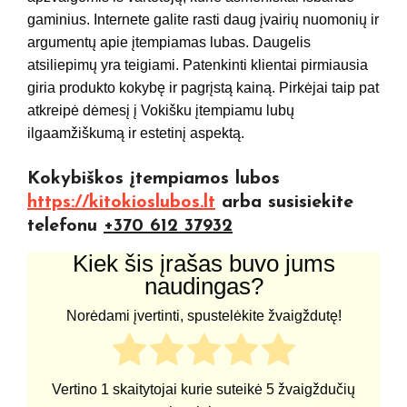
gaminius. Internete galite rasti daug įvairių nuomonių ir
argumentų apie įtempiamas lubas. Daugelis
atsiliepimų yra teigiami. Patenkinti klientai pirmiausia
giria produkto kokybę ir pagrįstą kainą. Pirkėjai taip pat
atkreipė dėmesį į Vokišku įtempiamu lubų
ilgaamžiškumą ir estetinį aspektą.
Kokybiškos įtempiamos lubos
https://kitokioslubos.lt
arba susisiekite
telefonu
+370 612 37932
Kiek šis įrašas buvo jums
naudingas?
Norėdami įvertinti, spustelėkite žvaigždutę!
Vertino
1
skaitytojai kurie suteikė
5
žvaigždučių