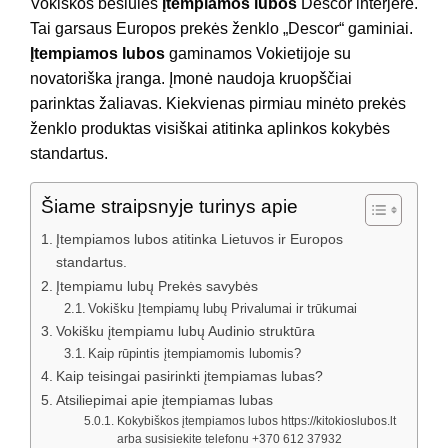
Vokiškos besiūlės
Įtempiamos lubos
Descor interjere.
Tai garsaus Europos prekės ženklo „Descor“ gaminiai.
Įtempiamos lubos
gaminamos Vokietijoje su
novatoriška įranga. Įmonė naudoja kruopščiai
parinktas žaliavas. Kiekvienas pirmiau minėto prekės
ženklo produktas visiškai atitinka aplinkos kokybės
standartus.
Šiame straipsnyje turinys apie
Įtempiamos lubos atitinka Lietuvos ir Europos
standartus.
Įtempiamu lubų Prekės savybės
Vokišku Įtempiamų lubų Privalumai ir trūkumai
Vokišku įtempiamu lubų Audinio struktūra
Kaip rūpintis įtempiamomis lubomis?
Kaip teisingai pasirinkti įtempiamas lubas?
Atsiliepimai apie įtempiamas lubas
Kokybiškos įtempiamos lubos https://kitokioslubos.lt
arba susisiekite telefonu +370 612 37932