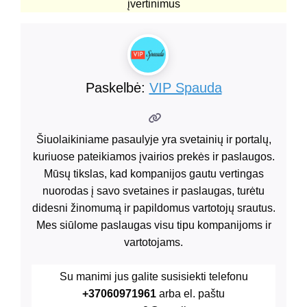
įvertinimus
Paskelbė:
VIP Spauda
Šiuolaikiniame pasaulyje yra svetainių ir portalų,
kuriuose pateikiamos įvairios prekės ir paslaugos.
Mūsų tikslas, kad kompanijos gautu vertingas
nuorodas į savo svetaines ir paslaugas, turėtu
didesni žinomumą ir papildomus vartotojų srautus.
Mes siūlome paslaugas visu tipu kompanijoms ir
vartotojams.
Su manimi jus galite susisiekti telefonu
+37060971961
arba el. paštu