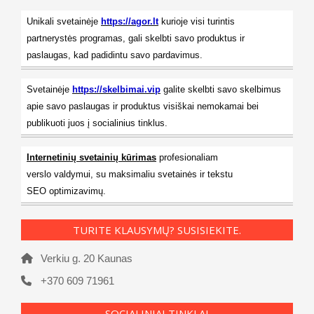
Unikali svetainėje
https://agor.lt
kurioje visi turintis
partnerystės programas, gali skelbti savo produktus ir
paslaugas, kad padidintu savo pardavimus.
Svetainėje
https://skelbimai.vip
galite skelbti savo skelbimus
apie savo paslaugas ir produktus visiškai nemokamai bei
publikuoti juos į socialinius tinklus.
Internetinių svetainių kūrimas
profesionaliam
verslo valdymui, su maksimaliu svetainės ir tekstu
SEO optimizavimų.
TURITE KLAUSYMŲ? SUSISIEKITE.
Verkiu g. 20 Kaunas
+370 609 71961
SOCIALINIAI TINKLAI