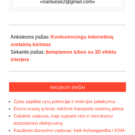
«namuose2@gmail.com»
2020-
11-
Ankstesnis įrašas:
Konkurencingu internetinių
06
svetainių kūrimas
Sekantis įrašas:
Įtempiamos lubos su 3D efektu
interjere
NAUJAUSI ĮRAŠAI
Zytax papildai vyrų potencijai ir erekcijos palaikymui
Eismo srautų tyrimai: reikšmė transporto sistemų plėtrai
Galutinis vadovas, kaip suprasti viso ir nemokamo
testosterono efektyvumą
Kasdienio dozavimo vadovas: kiek Ashwagandha / KSM-