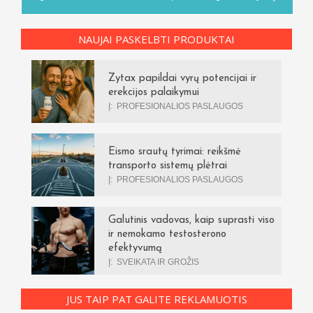
NAUJAI PASKELBTI PRODUKTAI
Zytax papildai vyrų potencijai ir
erekcijos palaikymui
Į:
PROFESIONALIOS PASLAUGOS
Eismo srautų tyrimai: reikšmė
transporto sistemų plėtrai
Į:
PROFESIONALIOS PASLAUGOS
Galutinis vadovas, kaip suprasti viso
ir nemokamo testosterono
efektyvumą
Į:
SVEIKATA IR GROŽIS
JUS TAIP PAT GALITE REKLAMUOTIS