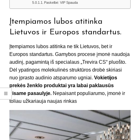
Paskelbė: VIP Spauda
Įtempiamos lubos atitinka
Lietuvos ir Europos standartus.
Įtempiamos lubos atitinka ne tik Lietuvos, bet ir
Europos standartus. Gamybos procese įmonė naudoja
audinį, pagamintą iš specialaus „Trevira CS“ pluošto.
Dėl ypatingos molekulinės struktūros drobė skiriasi
nuo įprasto audinio atsparumo ugniai.
Vokietijos
prekės ženklo produktai yra labai paklausūs
visame pasaulyje.
Nepaisant populiarumo, įmonė ir
toliau užkariauja naujas rinkas