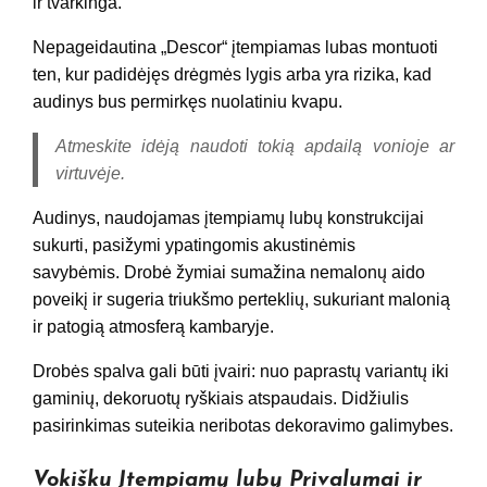
ir tvarkinga.
Nepageidautina „Descor“ įtempiamas lubas montuoti
ten, kur padidėjęs drėgmės lygis arba yra rizika, kad
audinys bus permirkęs nuolatiniu kvapu.
Atmeskite idėją naudoti tokią apdailą vonioje ar
virtuvėje.
Audinys, naudojamas įtempiamų lubų konstrukcijai
sukurti, pasižymi ypatingomis akustinėmis
savybėmis. Drobė žymiai sumažina nemalonų aido
poveikį ir sugeria triukšmo perteklių, sukuriant malonią
ir patogią atmosferą kambaryje.
Drobės spalva gali būti įvairi: nuo paprastų variantų iki
gaminių, dekoruotų ryškiais atspaudais. Didžiulis
pasirinkimas suteikia neribotas dekoravimo galimybes.
Vokišku Įtempiamų lubų Privalumai ir