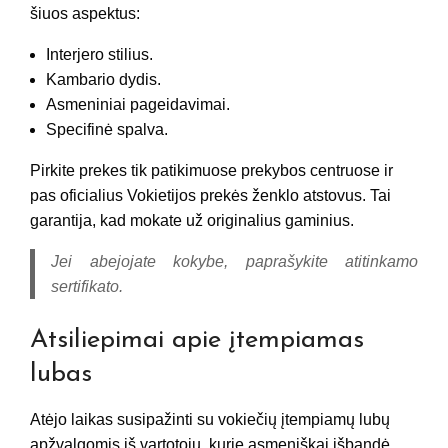
šiuos aspektus:
Interjero stilius.
Kambario dydis.
Asmeniniai pageidavimai.
Specifinė spalva.
Pirkite prekes tik patikimuose prekybos centruose ir
pas oficialius Vokietijos prekės ženklo atstovus. Tai
garantija, kad mokate už originalius gaminius.
Jei abejojate kokybe, paprašykite atitinkamo
sertifikato.
Atsiliepimai apie įtempiamas
lubas
Atėjo laikas susipažinti su vokiečių įtempiamų lubų
apžvalgomis iš vartotojų, kurie asmeniškai išbandė