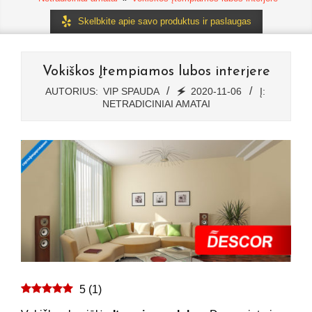
Skelbkite apie savo produktus ir paslaugas
Vokiškos Įtempiamos lubos interjere
AUTORIUS:
VIP SPAUDA
🗲
2020-11-06
Į:
NETRADICINIAI AMATAI
5
(
1
)