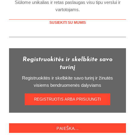
Siūlome unikalias ir retas paslaugas visu tipu verslui ir
vartotojams.
SUSIEKITI SU MUMIS
Registruokitės ir skelbkite savo
turinį
Registruokitės ir skelbkite savo turinį ir žinutės
visiems bendruomenės dalyviams
REGISTRUOTIS ARBA PRISIJUNGTI
PAIEŠKA….