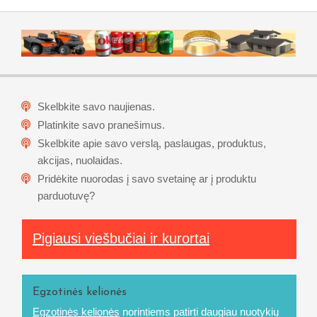
Skelbkite savo naujienas.
Platinkite savo pranešimus.
Skelbkite apie savo verslą, paslaugas, produktus,
akcijas, nuolaidas.
Pridėkite nuorodas į savo svetainę ar į produktu
parduotuvę?
Pigiausi viešbučiai ir kurortai
Egzotinės kelionės
Egzotinės kelionės
norintiems patirti daugiau nuotykių