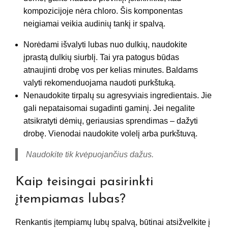
kompozicijoje nėra chloro. Šis komponentas
neigiamai veikia audinių tankį ir spalvą.
Norėdami išvalyti lubas nuo dulkių, naudokite
įprastą dulkių siurblį. Tai yra patogus būdas
atnaujinti drobę vos per kelias minutes. Baldams
valyti rekomenduojama naudoti purkštuką.
Nenaudokite tirpalų su agresyviais ingredientais. Jie
gali nepataisomai sugadinti gaminį. Jei negalite
atsikratyti dėmių, geriausias sprendimas – dažyti
drobę. Vienodai naudokite volelį arba purkštuvą.
Naudokite tik kvėpuojančius dažus.
Kaip teisingai pasirinkti
įtempiamas lubas?
Renkantis įtempiamų lubų spalvą, būtinai atsižvelkite į