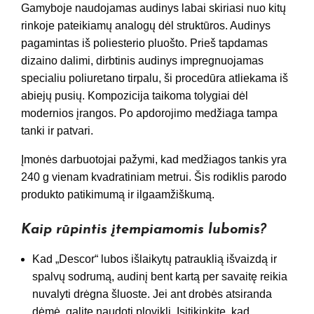
Gamyboje naudojamas audinys labai skiriasi nuo kitų
rinkoje pateikiamų analogų dėl struktūros. Audinys
pagamintas iš poliesterio pluošto. Prieš tapdamas
dizaino dalimi, dirbtinis audinys impregnuojamas
specialiu poliuretano tirpalu, ši procedūra atliekama iš
abiejų pusių. Kompozicija taikoma tolygiai dėl
modernios įrangos. Po apdorojimo medžiaga tampa
tanki ir patvari.
Įmonės darbuotojai pažymi, kad medžiagos tankis yra
240 g vienam kvadratiniam metrui. Šis rodiklis parodo
produkto patikimumą ir ilgaamžiškumą.
Kaip rūpintis įtempiamomis lubomis?
Kad „Descor“ lubos išlaikytų patrauklią išvaizdą ir
spalvų sodrumą, audinį bent kartą per savaitę reikia
nuvalyti drėgna šluoste. Jei ant drobės atsiranda
dėmė, galite naudoti ploviklį. Įsitikinkite, kad