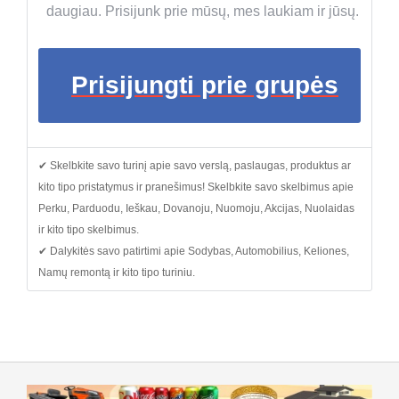
daugiau. Prisijunk prie mūsų, mes laukiam ir jūsų.
Prisijungti prie grupės
✔ Skelbkite savo turinį apie savo verslą, paslaugas, produktus ar
kito tipo pristatymus ir pranešimus! Skelbkite savo skelbimus apie
Perku, Parduodu, Ieškau, Dovanoju, Nuomoju, Akcijas, Nuolaidas
ir kito tipo skelbimus.
✔ Dalykitės savo patirtimi apie Sodybas, Automobilius, Keliones,
Namų remontą ir kito tipo turiniu.