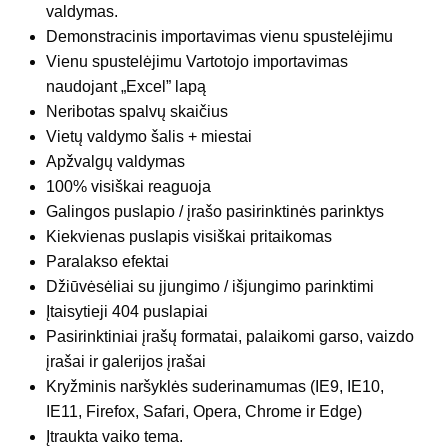
valdymas.
Demonstracinis importavimas vienu spustelėjimu
Vienu spustelėjimu Vartotojo importavimas
naudojant „Excel” lapą
Neribotas spalvų skaičius
Vietų valdymo šalis + miestai
Apžvalgų valdymas
100% visiškai reaguoja
Galingos puslapio / įrašo pasirinktinės parinktys
Kiekvienas puslapis visiškai pritaikomas
Paralakso efektai
Džiūvėsėliai su įjungimo / išjungimo parinktimi
Įtaisytieji 404 puslapiai
Pasirinktiniai įrašų formatai, palaikomi garso, vaizdo
įrašai ir galerijos įrašai
Kryžminis naršyklės suderinamumas (IE9, IE10,
IE11, Firefox, Safari, Opera, Chrome ir Edge)
Įtraukta vaiko tema.