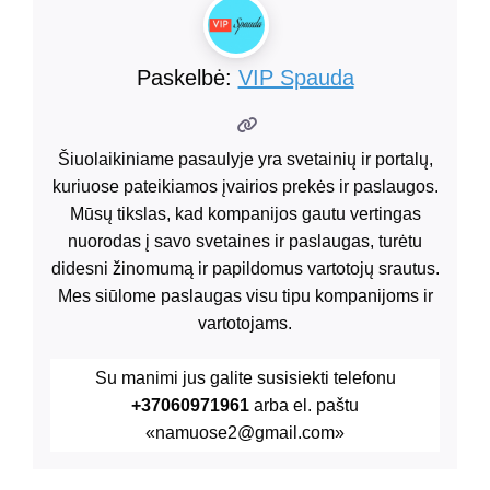
Paskelbė:
VIP Spauda
Šiuolaikiniame pasaulyje yra svetainių ir portalų,
kuriuose pateikiamos įvairios prekės ir paslaugos.
Mūsų tikslas, kad kompanijos gautu vertingas
nuorodas į savo svetaines ir paslaugas, turėtu
didesni žinomumą ir papildomus vartotojų srautus.
Mes siūlome paslaugas visu tipu kompanijoms ir
vartotojams.
Su manimi jus galite susisiekti telefonu
+37060971961
arba el. paštu
«namuose2@gmail.com»