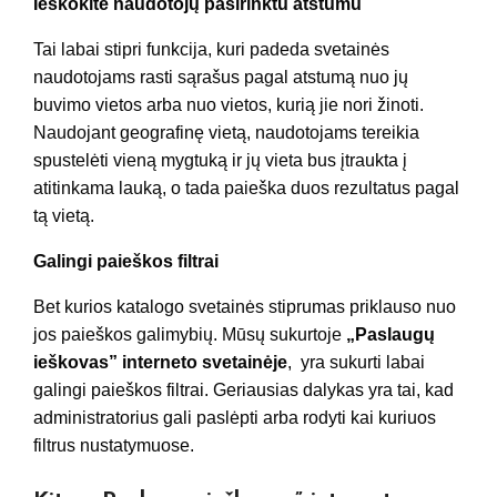
Ieškokite naudotojų pasirinktu atstumu
Tai labai stipri funkcija, kuri padeda svetainės
naudotojams rasti sąrašus pagal atstumą nuo jų
buvimo vietos arba nuo vietos, kurią jie nori žinoti.
Naudojant geografinę vietą, naudotojams tereikia
spustelėti vieną mygtuką ir jų vieta bus įtraukta į
atitinkama lauką, o tada paieška duos rezultatus pagal
tą vietą.
Galingi paieškos filtrai
Bet kurios katalogo svetainės stiprumas priklauso nuo
jos paieškos galimybių. Mūsų sukurtoje
„Paslaugų
ieškovas” interneto svetainėje
, yra sukurti labai
galingi paieškos filtrai. Geriausias dalykas yra tai, kad
administratorius gali paslėpti arba rodyti kai kuriuos
filtrus nustatymuose.