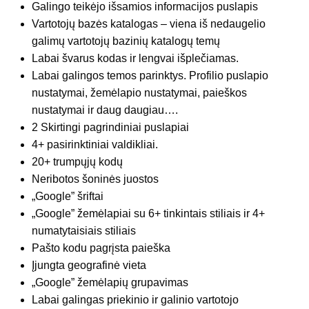
Galingo teikėjo išsamios informacijos puslapis
Vartotojų bazės katalogas – viena iš nedaugelio
galimų vartotojų bazinių katalogų temų
Labai švarus kodas ir lengvai išplečiamas.
Labai galingos temos parinktys. Profilio puslapio
nustatymai, žemėlapio nustatymai, paieškos
nustatymai ir daug daugiau….
2 Skirtingi pagrindiniai puslapiai
4+ pasirinktiniai valdikliai.
20+ trumpųjų kodų
Neribotos šoninės juostos
„Google” šriftai
„Google” žemėlapiai su 6+ tinkintais stiliais ir 4+
numatytaisiais stiliais
Pašto kodu pagrįsta paieška
Įjungta geografinė vieta
„Google” žemėlapių grupavimas
Labai galingas priekinio ir galinio vartotojo