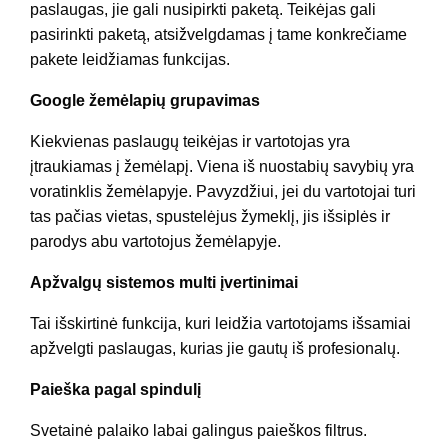
paslaugas, jie gali nusipirkti paketą. Teikėjas gali
pasirinkti paketą, atsižvelgdamas į tame konkrečiame
pakete leidžiamas funkcijas.
Google žemėlapių grupavimas
Kiekvienas paslaugų teikėjas ir vartotojas yra
įtraukiamas į žemėlapį. Viena iš nuostabių savybių yra
voratinklis žemėlapyje. Pavyzdžiui, jei du vartotojai turi
tas pačias vietas, spustelėjus žymeklį, jis išsiplės ir
parodys abu vartotojus žemėlapyje.
Apžvalgų sistemos multi įvertinimai
Tai išskirtinė funkcija, kuri leidžia vartotojams išsamiai
apžvelgti paslaugas, kurias jie gautų iš profesionalų.
Paieška pagal spindulį
Svetainė palaiko labai galingus paieškos filtrus.