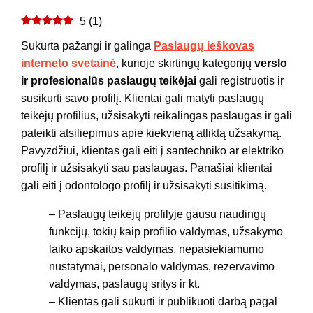
5
(
1
)
Sukurta pažangi ir galinga
Paslaugų ieškovas
interneto svetainė
, kurioje skirtingų kategorijų
verslo
ir profesionalūs paslaugų teikėjai
gali registruotis ir
susikurti savo profilį. Klientai gali matyti paslaugų
teikėjų profilius, užsisakyti reikalingas paslaugas ir gali
pateikti atsiliepimus apie kiekvieną atliktą užsakymą.
Pavyzdžiui, klientas gali eiti į santechniko ar elektriko
profilį ir užsisakyti sau paslaugas. Panašiai klientai
gali eiti į odontologo profilį ir užsisakyti susitikimą.
– Paslaugų teikėjų profilyje gausu naudingų
funkcijų, tokių kaip profilio valdymas, užsakymo
laiko apskaitos valdymas, nepasiekiamumo
nustatymai, personalo valdymas, rezervavimo
valdymas, paslaugų sritys ir kt.
– Klientas gali sukurti ir publikuoti darbą pagal