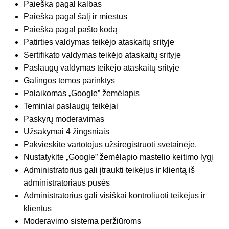
Paieška pagal kalbas
Paieška pagal šalį ir miestus
Paieška pagal pašto kodą
Patirties valdymas teikėjo ataskaitų srityje
Sertifikato valdymas teikėjo ataskaitų srityje
Paslaugų valdymas teikėjo ataskaitų srityje
Galingos temos parinktys
Palaikomas „Google” žemėlapis
Teminiai paslaugų teikėjai
Paskyrų moderavimas
Užsakymai 4 žingsniais
Pakvieskite vartotojus užsiregistruoti svetainėje.
Nustatykite „Google” žemėlapio mastelio keitimo lygį
Administratorius gali įtraukti teikėjus ir klientą iš
administratoriaus pusės
Administratorius gali visiškai kontroliuoti teikėjus ir
klientus
Moderavimo sistema peržiūroms