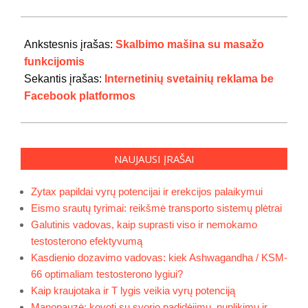
2022-
10-
Ankstesnis įrašas:
Skalbimo mašina su masažo
16
funkcijomis
Sekantis įrašas:
Internetinių svetainių reklama be
Facebook platformos
NAUJAUSI ĮRAŠAI
Zytax papildai vyrų potencijai ir erekcijos palaikymui
Eismo srautų tyrimai: reikšmė transporto sistemų plėtrai
Galutinis vadovas, kaip suprasti viso ir nemokamo
testosterono efektyvumą
Kasdienio dozavimo vadovas: kiek Ashwagandha / KSM-
66 optimaliam testosterono lygiui?
Kaip kraujotaka ir T lygis veikia vyrų potenciją
Manopauzė: kovoti su svorio padidėjimu, nuplikimu ir