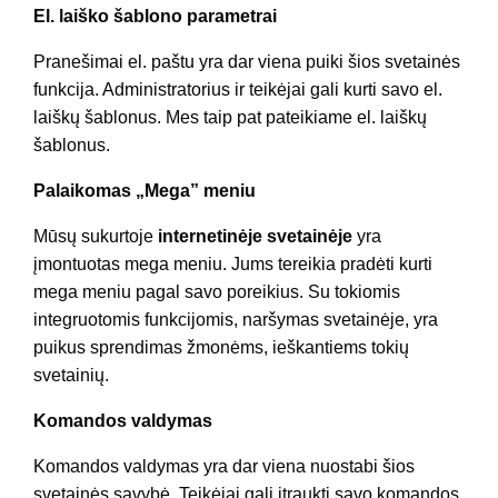
El. laiško šablono parametrai
Pranešimai el. paštu yra dar viena puiki šios svetainės
funkcija. Administratorius ir teikėjai gali kurti savo el.
laiškų šablonus. Mes taip pat pateikiame el. laiškų
šablonus.
Palaikomas „Mega” meniu
Mūsų sukurtoje
internetinėje svetainėje
yra
įmontuotas mega meniu. Jums tereikia pradėti kurti
mega meniu pagal savo poreikius. Su tokiomis
integruotomis funkcijomis, naršymas svetainėje, yra
puikus sprendimas žmonėms, ieškantiems tokių
svetainių.
Komandos valdymas
Komandos valdymas yra dar viena nuostabi šios
svetainės savybė. Teikėjai gali įtraukti savo komandos