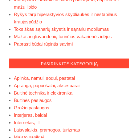
mažu libido
Ryšys tarp hiperaktyvios skydliaukės ir nestabilaus
kraujospūdžio
Toksiškas sąnarių skystis ir sąnarių mobilumas
Mažai angliavandenių turinčios vakarienės idėjos
Paprasti būdai rūpintis savimi
PASIRINKITE KATEGORIJĄ
Aplinka, namui, sodui, pastatai
Apranga, papuošalai, aksesuarai
Buitinė technika ir elektronika
Buitinės paslaugos
Grožio paslaugos
Interjeras, baldai
Internetas, IT
Laisvalaikis, pramogos, turizmas
Maisto papildai