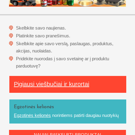
Skelbkite savo naujienas.
Platinkite savo pranešimus.
Skelbkite apie savo verslą, paslaugas, produktus,
akcijas, nuolaidas.
Pridėkite nuorodas į savo svetainę ar į produktu
parduotuvę?
Pigiausi viešbučiai ir kurortai
Egzotinės kelionės
Egzotinės kelionės
norintiems patirti daugiau nuotykių
NAUJAI PASKELBTI PRODUKTAI