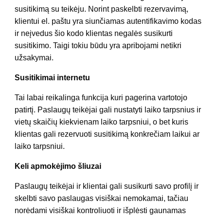
susitikimą su teikėju. Norint paskelbti rezervavimą,
klientui el. paštu yra siunčiamas autentifikavimo kodas
ir neįvedus šio kodo klientas negalės susikurti
susitikimo. Taigi tokiu būdu yra apribojami netikri
užsakymai.
Susitikimai internetu
Tai labai reikalinga funkcija kuri pagerina vartotojo
patirtį. Paslaugų teikėjai gali nustatyti laiko tarpsnius ir
vietų skaičių kiekvienam laiko tarpsniui, o bet kuris
klientas gali rezervuoti susitikimą konkrečiam laikui ar
laiko tarpsniui.
Keli apmokėjimo šliuzai
Paslaugų teikėjai ir klientai gali susikurti savo profilį ir
skelbti savo paslaugas visiškai nemokamai, tačiau
norėdami visiškai kontroliuoti ir išplėsti gaunamas