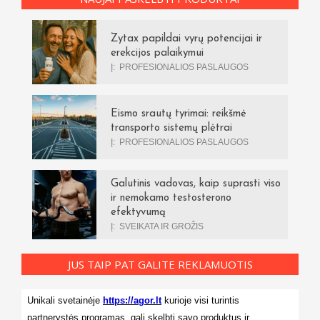
Zytax papildai vyrų potencijai ir
erekcijos palaikymui
Į:
PROFESIONALIOS PASLAUGOS
Eismo srautų tyrimai: reikšmė
transporto sistemų plėtrai
Į:
PROFESIONALIOS PASLAUGOS
Galutinis vadovas, kaip suprasti viso
ir nemokamo testosterono
efektyvumą
Į:
SVEIKATA IR GROŽIS
JUS TAIP PAT GALITE REKLAMUOTIS
Unikali svetainėje
https://agor.lt
kurioje visi turintis
partnerystės programas, gali skelbti savo produktus ir