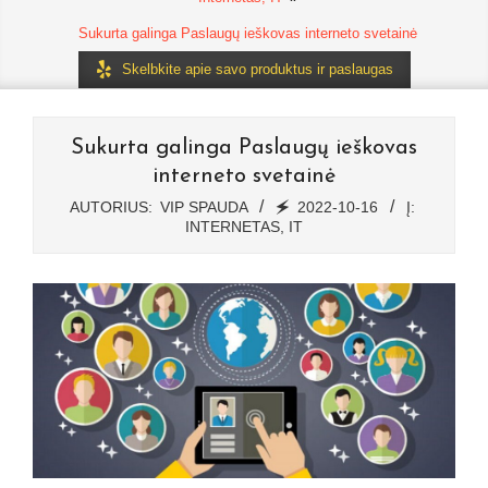
Sukurta galinga Paslaugų ieškovas interneto svetainė
Skelbkite apie savo produktus ir paslaugas
Sukurta galinga Paslaugų ieškovas
interneto svetainė
AUTORIUS:
VIP SPAUDA
🗲
2022-10-16
Į:
INTERNETAS, IT