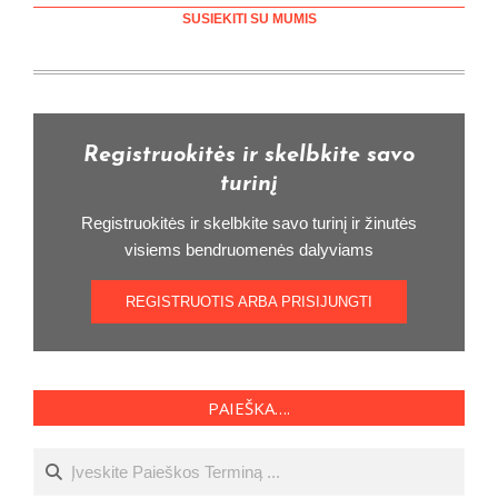
SUSIEKITI SU MUMIS
Registruokitės ir skelbkite savo
turinį
Registruokitės ir skelbkite savo turinį ir žinutės
visiems bendruomenės dalyviams
REGISTRUOTIS ARBA PRISIJUNGTI
PAIEŠKA….
Ieškoti