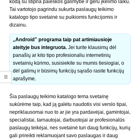
kodą su stipria paieškos galimybe ir geru įkėlimo laiku.
Tai vartotojo pagrindu sukurta paslaugų teikimo
katalogo tipo svetainė su puikiomis funkcijomis ir
dizainu.
„Android” programa taip pat artimiausioje
ateityje bus integruota.
Jei turite klausimų dėl
panašių ar kito tipo profesionaliu internetinių
svetainių kūrimo, susisiekite su mumis tiesiogiai, o
dėl galimų ir būsimų funkcijų sąrašo rasite funkcijų
aprašyme.
Šia paslaugų teikimo katalogo tema svetainę
sukūrėme taip, kad ją galėtu naudotis visi verslo tipai,
nepriklausomai nuo to ar jie yra pardavėjai, gamintojai,
specialistai, tarnautojai, darbuotojai ar profesionalūs
paslaugų teikėjai, nes svetainė turi daug funkcijų, kurių
gali prireikti reklamuojant savo paslaugas ir daug