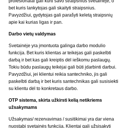
profesionalai gali kurti savo straipsnius svetainėje, o
bet kuris lankytojas gali skaityti straipsnius.
Pavyzdžiui, gydytojas gali parašyti keletą straipsnių
apie kai kurias ligas ir pan.
Darbo vietų valdymas
Svetainėje yra įmontuota galinga darbo modulio
funkcija. Bet kuris klientas ar teikėjas gali paskelbti
darbą ir bet kas gali kreiptis dėl ieškomu paslaugų.
Tokiu būdu paslaugų teikėjai gali būti įdarbinti darbui.
Pavyzdžiui, jei klientui reikia santechniko, jis gali
paskelbti darbą ir bet kuris santechnikas gali susisiekti
su klientu dėl to konkretaus darbo.
OTP sistema, skirta užkirsti kelią netikriems
užsakymams
Užsakymas/ rezervavimas / susitikimai yra dar viena
nuostabi svetainės funkcija. Klientai gali užsisakyti