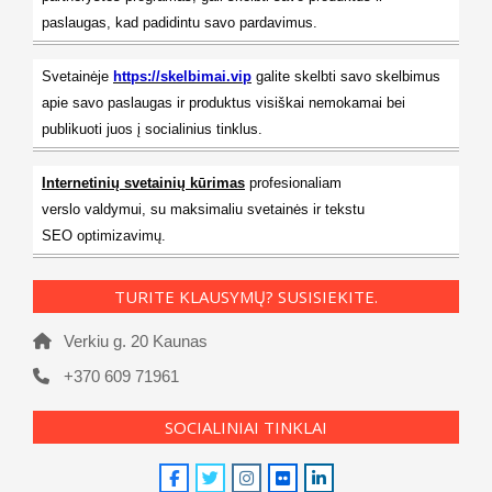
paslaugas, kad padidintu savo pardavimus.
Svetainėje
https://skelbimai.vip
galite skelbti savo skelbimus
apie savo paslaugas ir produktus visiškai nemokamai bei
publikuoti juos į socialinius tinklus.
Internetinių svetainių kūrimas
profesionaliam
verslo valdymui, su maksimaliu svetainės ir tekstu
SEO optimizavimų.
TURITE KLAUSYMŲ? SUSISIEKITE.
Verkiu g. 20 Kaunas
+370 609 71961
SOCIALINIAI TINKLAI