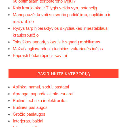
66 optimaliam testosterono lygiui?
Kaip kraujotaka ir T lygis veikia vyrų potenciją
Manopauzė: kovoti su svorio padidėjimu, nuplikimu ir
mažu libido
Ryšys tarp hiperaktyvios skydliaukės ir nestabilaus
kraujospūdžio
Toksiškas sąnarių skystis ir sąnarių mobilumas
Mažai angliavandenių turinčios vakarienės idėjos
Paprasti būdai rūpintis savimi
PASIRINKITE KATEGORIJĄ
Aplinka, namui, sodui, pastatai
Apranga, papuošalai, aksesuarai
Buitinė technika ir elektronika
Buitinės paslaugos
Grožio paslaugos
Interjeras, baldai