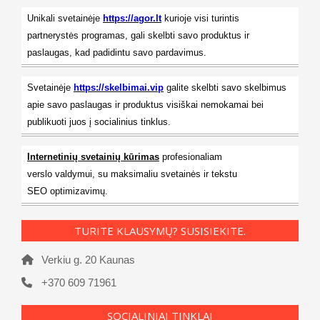
Unikali svetainėje
https://agor.lt
kurioje visi turintis
partnerystės programas, gali skelbti savo produktus ir
paslaugas, kad padidintu savo pardavimus.
Svetainėje
https://skelbimai.vip
galite skelbti savo skelbimus
apie savo paslaugas ir produktus visiškai nemokamai bei
publikuoti juos į socialinius tinklus.
Internetinių svetainių kūrimas
profesionaliam
verslo valdymui, su maksimaliu svetainės ir tekstu
SEO optimizavimų.
TURITE KLAUSYMŲ? SUSISIEKITE.
Verkiu g. 20 Kaunas
+370 609 71961
SOCIALINIAI TINKLAI