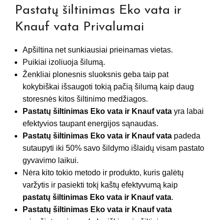
Pastatų šiltinimas Eko vata ir
Knauf vata Privalumai
Apšiltina net sunkiausiai prieinamas vietas.
Puikiai izoliuoja šilumą.
Ženkliai plonesnis sluoksnis geba taip pat
kokybiškai išsaugoti tokią pačią šilumą kaip daug
storesnės kitos šiltinimo medžiagos.
Pastatų šiltinimas Eko vata ir Knauf vata
yra labai
efektyvios taupant energijos sąnaudas.
Pastatų šiltinimas Eko vata ir Knauf vata
padeda
sutaupyti iki 50% savo šildymo išlaidų visam pastato
gyvavimo laikui.
Nėra kito tokio metodo ir produkto, kuris galėtų
varžytis ir pasiekti tokį kaštų efektyvumą kaip
pastatų šiltinimas Eko vata ir Knauf vata
.
Pastatų šiltinimas Eko vata ir Knauf vata