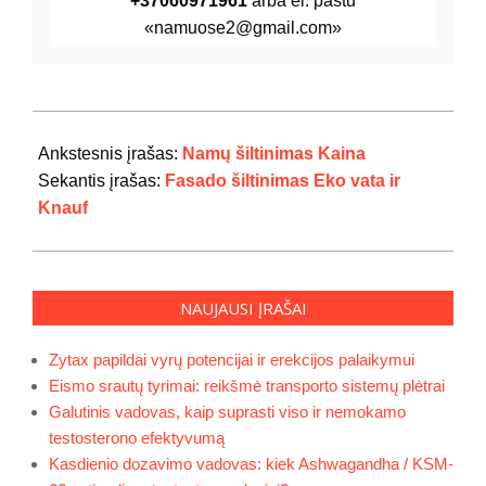
+37060971961
arba el. paštu
«namuose2@gmail.com»
2020-
08-
Ankstesnis įrašas:
Namų šiltinimas Kaina
29
Sekantis įrašas:
Fasado šiltinimas Eko vata ir
Knauf
NAUJAUSI ĮRAŠAI
Zytax papildai vyrų potencijai ir erekcijos palaikymui
Eismo srautų tyrimai: reikšmė transporto sistemų plėtrai
Galutinis vadovas, kaip suprasti viso ir nemokamo
testosterono efektyvumą
Kasdienio dozavimo vadovas: kiek Ashwagandha / KSM-