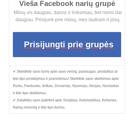
Vieša Facebook narių grupė
Mūsų vis daugiau, darosi ir linksmiau, bet norisi dar
daugiau. Prisijunk prie mūsų, mes laukiam ir jūsų.
Prisijungti prie grupės
✔ Skelbkite savo turinį apie savo verslą, paslaugas, produktus ar
kito tipo pristatymus ir pranešimus! Skelbkite savo skelbimus apie
Perku, Parduodu, Ieškau, Dovanoju, Nuomoju, Akcijas, Nuolaidas
ir kito tipo skelbimus.
✔ Dalykitės savo patirtimi apie Sodybas, Automobilius, Keliones,
Namų remontą ir kito tipo turiniu.