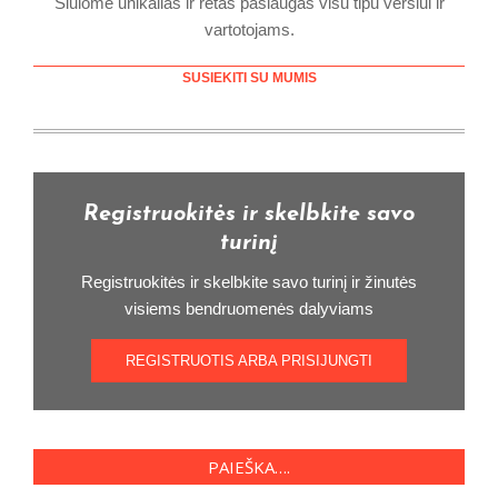
Siūlome unikalias ir retas paslaugas visu tipu verslui ir
vartotojams.
SUSIEKITI SU MUMIS
Registruokitės ir skelbkite savo
turinį
Registruokitės ir skelbkite savo turinį ir žinutės
visiems bendruomenės dalyviams
REGISTRUOTIS ARBA PRISIJUNGTI
PAIEŠKA….