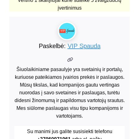
Vertino
1
skaitytojai kurie suteikė
5
žvaigždučių
įvertinimus
Paskelbė:
VIP Spauda
Šiuolaikiniame pasaulyje yra svetainių ir portalų,
kuriuose pateikiamos įvairios prekės ir paslaugos.
Mūsų tikslas, kad kompanijos gautu vertingas
nuorodas į savo svetaines ir paslaugas, turėtu
didesni žinomumą ir papildomus vartotojų srautus.
Mes siūlome paslaugas visu tipu kompanijoms ir
vartotojams.
Su manimi jus galite susisiekti telefonu