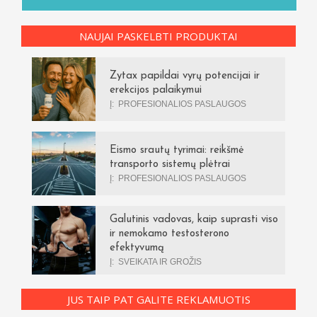
NAUJAI PASKELBTI PRODUKTAI
Zytax papildai vyrų potencijai ir
erekcijos palaikymui
Į:
PROFESIONALIOS PASLAUGOS
Eismo srautų tyrimai: reikšmė
transporto sistemų plėtrai
Į:
PROFESIONALIOS PASLAUGOS
Galutinis vadovas, kaip suprasti viso
ir nemokamo testosterono
efektyvumą
Į:
SVEIKATA IR GROŽIS
JUS TAIP PAT GALITE REKLAMUOTIS