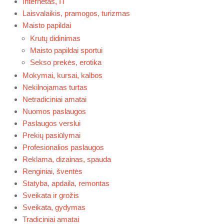
Internetas, IT
Laisvalaikis, pramogos, turizmas
Maisto papildai
Krutų didinimas
Maisto papildai sportui
Sekso prekės, erotika
Mokymai, kursai, kalbos
Nekilnojamas turtas
Netradiciniai amatai
Nuomos paslaugos
Paslaugos verslui
Prekių pasiūlymai
Profesionalios paslaugos
Reklama, dizainas, spauda
Renginiai, šventės
Statyba, apdaila, remontas
Sveikata ir grožis
Sveikata, gydymas
Tradiciniai amatai