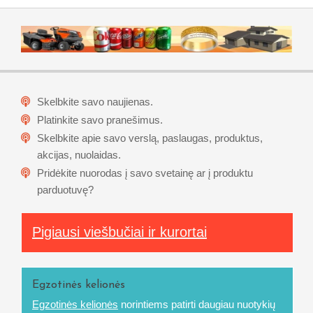
Skelbkite savo naujienas.
Platinkite savo pranešimus.
Skelbkite apie savo verslą, paslaugas, produktus,
akcijas, nuolaidas.
Pridėkite nuorodas į savo svetainę ar į produktu
parduotuvę?
Pigiausi viešbučiai ir kurortai
Egzotinės kelionės
Egzotinės kelionės
norintiems patirti daugiau nuotykių