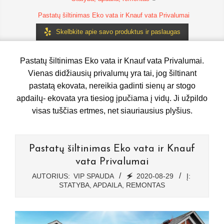
Pastatų šiltinimas Eko vata ir Knauf vata Privalumai
Skelbkite apie savo produktus ir paslaugas
Pastatų šiltinimas Eko vata ir Knauf vata Privalumai.
Vienas didžiausių privalumų yra tai, jog šiltinant
pastatą ekovata, nereikia gadinti sienų ar stogo
apdailų- ekovata yra tiesiog įpučiama į vidų. Ji užpildo
visas tuščias ertmes, net siauriausius plyšius.
Pastatų šiltinimas Eko vata ir Knauf
vata Privalumai
AUTORIUS:
VIP SPAUDA
🗲
2020-08-29
Į:
STATYBA, APDAILA, REMONTAS