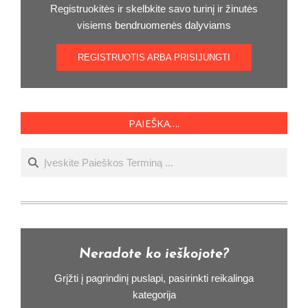
Registruokitės ir skelbkite savo turinį ir žinutės
visiems bendruomenės dalyviams
REGISTRUOTIS ARBA PRISIJUNGTI
PAIEŠKA….
Ieškoti
Neradote ko ieškojote?
Grįžti į pagrindinį puslapi, pasirinkti reikalinga
kategorija