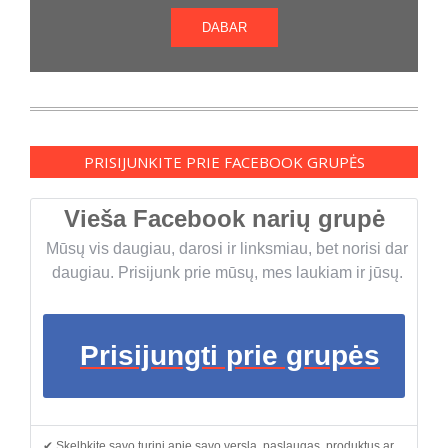
DABAR
PRISIJUNKITE PRIE FACEBOOK GRUPĖS
Vieša Facebook narių grupė
Mūsų vis daugiau, darosi ir linksmiau, bet norisi dar
daugiau. Prisijunk prie mūsų, mes laukiam ir jūsų.
Prisijungti prie grupės
✔ Skelbkite savo turinį apie savo verslą, paslaugas, produktus ar