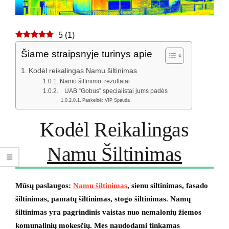
5
(
1
)
Šiame straipsnyje turinys apie
Kodėl reikalingas Namu šiltinimas
Namo šiltinimo rezultatai
UAB “Gobus” specialistai jums padės
Paskelbė: VIP Spauda
Kodėl Reikalingas
Namu Šiltinimas
Mūsų paslaugos:
Namu šiltinimas
, sienu siltinimas, fasado
šiltinimas, pamatų šiltinimas, stogo šiltinimas. Namų
šiltinimas yra pagrindinis vaistas nuo nemalonių žiemos
komunalinių mokesčių. Mes naudodami tinkamas