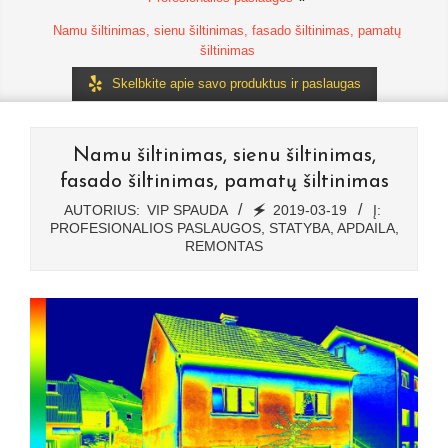
Namu šiltinimas, sienu šiltinimas, fasado šiltinimas, pamatų
šiltinimas
Skelbkite apie savo produktus ir paslaugas
Namu šiltinimas, sienu šiltinimas,
fasado šiltinimas, pamatų šiltinimas
AUTORIUS:
VIP SPAUDA
🗲
2019-03-19
Į:
PROFESIONALIOS PASLAUGOS
,
STATYBA, APDAILA,
REMONTAS