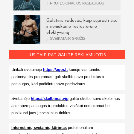
Į:
PROFESIONALIOS PASLAUGOS
Galutinis vadovas, kaip suprasti viso
ir nemokamo testosterono
efektyvumą
Į:
SVEIKATA IR GROŽIS
JUS TAIP PAT GALITE REKLAMUOTIS
Unikali svetainėje
https://agor.lt
kurioje visi turintis
partnerystės programas, gali skelbti savo produktus ir
paslaugas, kad padidintu savo pardavimus.
Svetainėje
https://skelbimai.vip
galite skelbti savo skelbimus
apie savo paslaugas ir produktus visiškai nemokamai bei
publikuoti juos į socialinius tinklus.
Internetinių svetainių kūrimas
profesionaliam