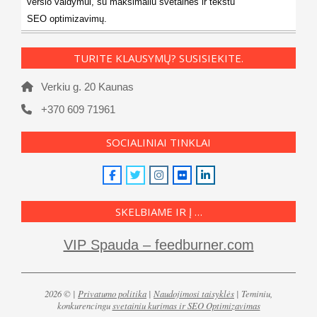
verslo valdymui, su maksimaliu svetainės ir tekstu
SEO optimizavimų.
TURITE KLAUSYMŲ? SUSISIEKITE.
Verkiu g. 20 Kaunas
+370 609 71961
SOCIALINIAI TINKLAI
SKELBIAME IR Į …
VIP Spauda – feedburner.com
2026 © |
Privatumo politika
|
Naudojimosi taisyklės
| Teminiu,
konkurencingu
svetainiu kurimas ir SEO Optimizavimas