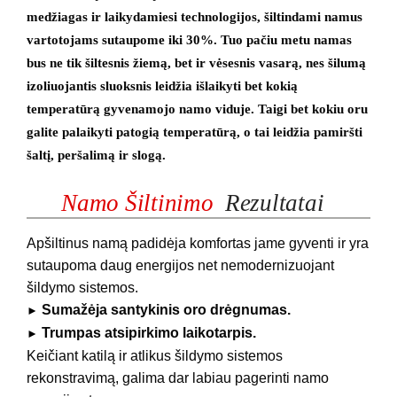
medžiagas ir laikydamiesi technologijos, šiltindami namus
vartotojams sutaupome iki 30%. Tuo pačiu metu namas
bus ne tik šiltesnis žiemą, bet ir vėsesnis vasarą, nes šilumą
izoliuojantis sluoksnis leidžia išlaikyti bet kokią
temperatūrą gyvenamojo namo viduje. Taigi bet kokiu oru
galite palaikyti patogią temperatūrą, o tai leidžia pamiršti
šaltį, peršalimą ir slogą.
Namo Šiltinimo
Rezultatai
Apšiltinus namą padidėja komfortas jame gyventi ir yra
sutaupoma daug energijos net nemodernizuojant
šildymo sistemos.
Sumažėja santykinis oro drėgnumas.
►
Trumpas atsipirkimo laikotarpis.
►
Keičiant katilą ir atlikus šildymo sistemos
rekonstravimą, galima dar labiau pagerinti namo