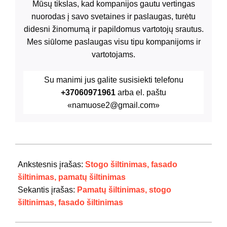
Mūsų tikslas, kad kompanijos gautu vertingas
nuorodas į savo svetaines ir paslaugas, turėtu
didesni žinomumą ir papildomus vartotojų srautus.
Mes siūlome paslaugas visu tipu kompanijoms ir
vartotojams.
Su manimi jus galite susisiekti telefonu
+37060971961
arba el. paštu
«namuose2@gmail.com»
2019-
03-
Ankstesnis įrašas:
Stogo šiltinimas, fasado
19
šiltinimas, pamatų šiltinimas
Sekantis įrašas:
Pamatų šiltinimas, stogo
šiltinimas, fasado šiltinimas