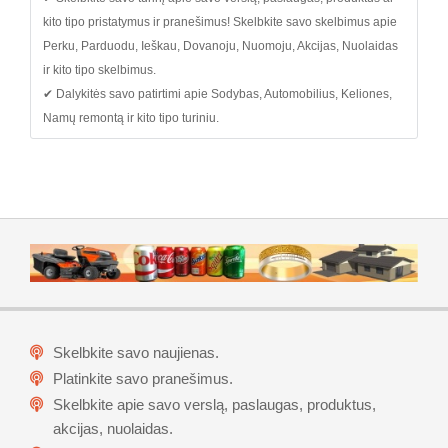
kito tipo pristatymus ir pranešimus! Skelbkite savo skelbimus apie
Perku, Parduodu, Ieškau, Dovanoju, Nuomoju, Akcijas, Nuolaidas
ir kito tipo skelbimus.
✔ Dalykitės savo patirtimi apie Sodybas, Automobilius, Keliones,
Namų remontą ir kito tipo turiniu.
Skelbkite savo naujienas.
Platinkite savo pranešimus.
Skelbkite apie savo verslą, paslaugas, produktus,
akcijas, nuolaidas.