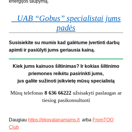
energijos taupymą.
UAB “Gobus” specialistai jums
padės
Susisiekite su mumis kad galėtume įvertinti darbų
apimti ir pasiūlyti jums geriausia kainą.
Kiek jums kainuos šiltinimas? Ir kokias šiltinimo
priemones reikėtu pasirinkti jums,
jus galite sužinoti įsikvietę mūsų specialistą
Mūsų telefonas
8 636 66222
užsisakyti paslaugas ar
tiesiog pasikonsultuoti
Daugiau
https://ekovatanamams.lt
arba
FromTOO
Club