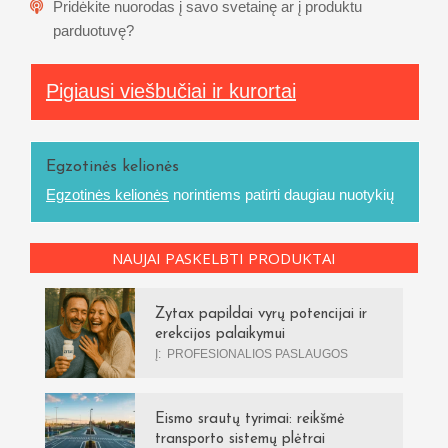
Pridėkite nuorodas į savo svetainę ar į produktu
parduotuvę?
Pigiausi viešbučiai ir kurortai
Egzotinės kelionės
Egzotinės kelionės
norintiems patirti daugiau nuotykių
NAUJAI PASKELBTI PRODUKTAI
Zytax papildai vyrų potencijai ir
erekcijos palaikymui
Į:
PROFESIONALIOS PASLAUGOS
Eismo srautų tyrimai: reikšmė
transporto sistemų plėtrai