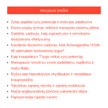
NAUJAUSI ĮRAŠAI
Zytax papildai vyrų potencijai ir erekcijos palaikymui
Eismo srautų tyrimai: reikšmė transporto sistemų plėtrai
Galutinis vadovas, kaip suprasti viso ir nemokamo
testosterono efektyvumą
Kasdienio dozavimo vadovas: kiek Ashwagandha / KSM-
66 optimaliam testosterono lygiui?
Kaip kraujotaka ir T lygis veikia vyrų potenciją
Manopauzė: kovoti su svorio padidėjimu, nuplikimu ir
mažu libido
Ryšys tarp hiperaktyvios skydliaukės ir nestabilaus
kraujospūdžio
Toksiškas sąnarių skystis ir sąnarių mobilumas
Mažai angliavandenių turinčios vakarienės idėjos
Paprasti būdai rūpintis savimi