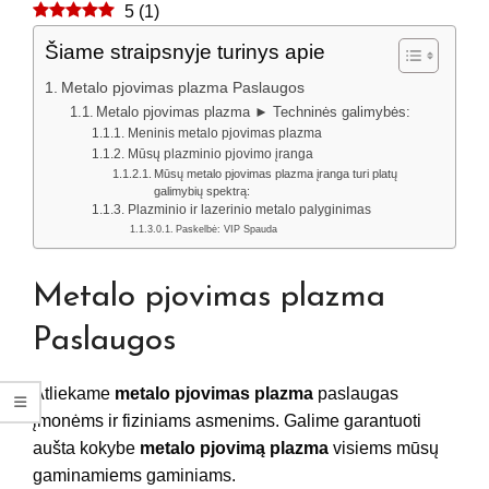
5
(
1
)
Šiame straipsnyje turinys apie
Metalo pjovimas plazma Paslaugos
Metalo pjovimas plazma ► Techninės galimybės:
Meninis metalo pjovimas plazma
Mūsų plazminio pjovimo įranga
Mūsų metalo pjovimas plazma įranga turi platų
galimybių spektrą:
Plazminio ir lazerinio metalo palyginimas
Paskelbė: VIP Spauda
Metalo pjovimas plazma
Paslaugos
Atliekame
metalo pjovimas plazma
paslaugas
įmonėms ir fiziniams asmenims. Galime garantuoti
aušta kokybe
metalo pjovimą plazma
visiems mūsų
gaminamiems gaminiams.