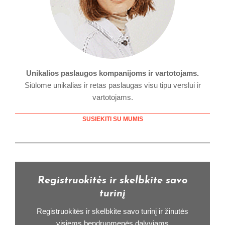
Unikalios paslaugos kompanijoms ir vartotojams.
Siūlome unikalias ir retas paslaugas visu tipu verslui ir
vartotojams.
SUSIEKITI SU MUMIS
Registruokitės ir skelbkite savo
turinį
Registruokitės ir skelbkite savo turinį ir žinutės
visiems bendruomenės dalyviams