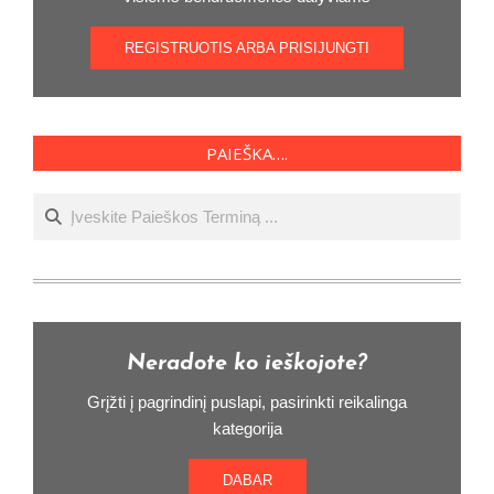
REGISTRUOTIS ARBA PRISIJUNGTI
PAIEŠKA….
Ieškoti
Neradote ko ieškojote?
Grįžti į pagrindinį puslapi, pasirinkti reikalinga
kategorija
DABAR