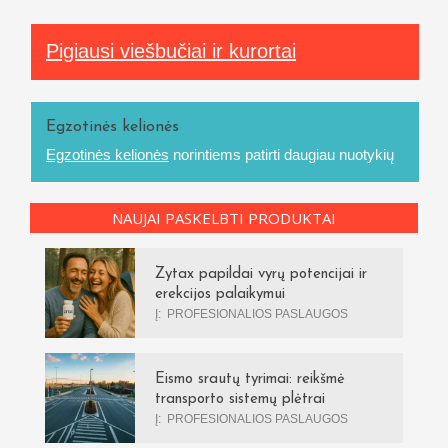
Pigiausi viešbučiai ir kurortai
Egzotinės kelionės
Egzotinės kelionės
norintiems patirti daugiau nuotykių
NAUJAI PASKELBTI PRODUKTAI
Zytax papildai vyrų potencijai ir
erekcijos palaikymui
Į:
PROFESIONALIOS PASLAUGOS
Eismo srautų tyrimai: reikšmė
transporto sistemų plėtrai
Į:
PROFESIONALIOS PASLAUGOS