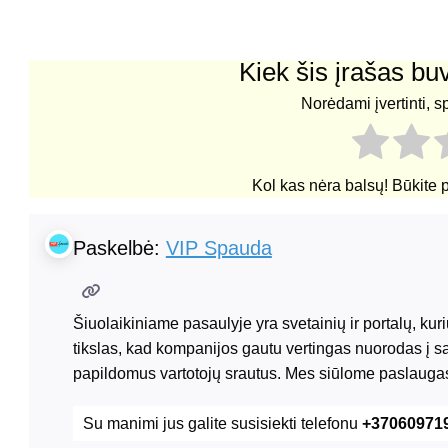
Kiek šis įrašas b
Norėdami įvertinti, s
Kol kas nėra balsų! Būkite 
Paskelbė:
VIP Spauda
Šiuolaikiniame pasaulyje yra svetainių ir portalų, ku
tikslas, kad kompanijos gautu vertingas nuorodas į s
papildomus vartotojų srautus. Mes siūlome paslaugas
Su manimi jus galite susisiekti telefonu
+37060971