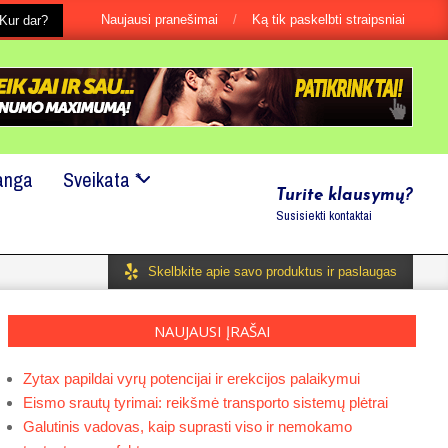
Naujausi pranešimai
Ką tik paskelbti straipsniai
 jei tai būtu ir labai maža smulkmena?
Kur dar?
Mes mielai padėsime!
anga
Sveikata *
Turite klausymų?
Susisiekti kontaktai
Skelbkite apie savo produktus ir paslaugas
NAUJAUSI ĮRAŠAI
Zytax papildai vyrų potencijai ir erekcijos palaikymui
Eismo srautų tyrimai: reikšmė transporto sistemų plėtrai
Galutinis vadovas, kaip suprasti viso ir nemokamo