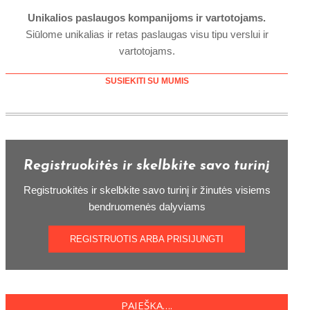
Unikalios paslaugos kompanijoms ir vartotojams.
Siūlome unikalias ir retas paslaugas visu tipu verslui ir
vartotojams.
SUSIEKITI SU MUMIS
Registruokitės ir skelbkite savo turinį
Registruokitės ir skelbkite savo turinį ir žinutės visiems
bendruomenės dalyviams
REGISTRUOTIS ARBA PRISIJUNGTI
PAIEŠKA….