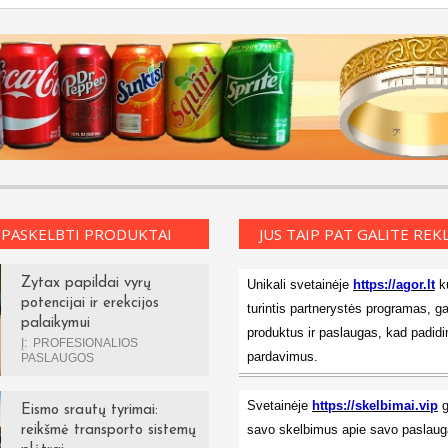
 PASKELBTI PRODUKTAI
JUS TAIP PAT GALITE RE
Zytax papildai vyrų
Unikali svetainėje
https://agor.lt
ku
potencijai ir erekcijos
turintis partnerystės programas, ga
palaikymui
produktus ir paslaugas, kad padidi
Į:
PROFESIONALIOS
pardavimus.
PASLAUGOS
Svetainėje
https://skelbimai.vip
g
Eismo srautų tyrimai:
savo skelbimus apie savo paslauga
reikšmė transporto sistemų