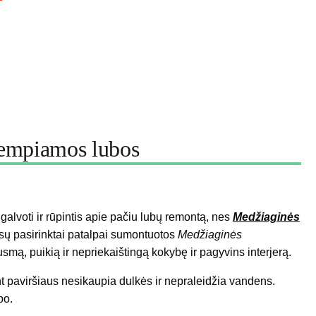
tempiamos lubos
 galvoti ir rūpintis apie pačiu lubų remontą, nes
Medžiaginės
sų pasirinktai patalpai sumontuotos
Medžiaginės
smą, puikią ir nepriekaištingą kokybę ir pagyvins interjerą.
 paviršiaus nesikaupia dulkės ir nepraleidžia vandens.
po.