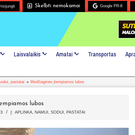
Skelbti nemokamai
Google PR-8
risijungti
Mes mielai padėsime!
24x7 pagalba!
Kreipkitės į mus, net
*
Laisvalaikis *
Amatai *
Transportas
Apr
sodui, pastatai
»
Medžiaginės įtempiamos lubos
tempiamos lubos
03
Į:
APLINKA, NAMUI, SODUI, PASTATAI