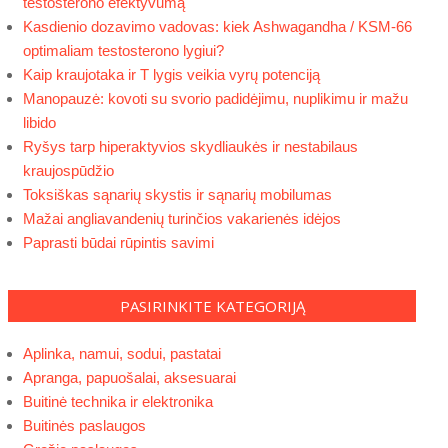
testosterono efektyvumą
Kasdienio dozavimo vadovas: kiek Ashwagandha / KSM-66
optimaliam testosterono lygiui?
Kaip kraujotaka ir T lygis veikia vyrų potenciją
Manopauzė: kovoti su svorio padidėjimu, nuplikimu ir mažu
libido
Ryšys tarp hiperaktyvios skydliaukės ir nestabilaus
kraujospūdžio
Toksiškas sąnarių skystis ir sąnarių mobilumas
Mažai angliavandenių turinčios vakarienės idėjos
Paprasti būdai rūpintis savimi
PASIRINKITE KATEGORIJĄ
Aplinka, namui, sodui, pastatai
Apranga, papuošalai, aksesuarai
Buitinė technika ir elektronika
Buitinės paslaugos