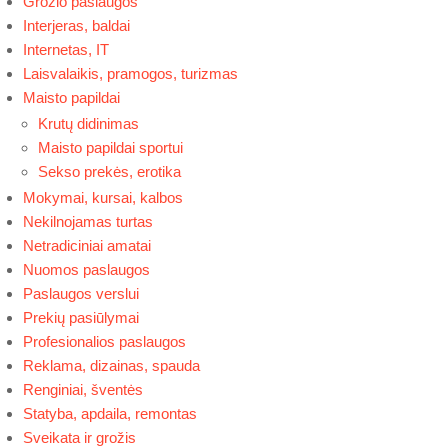
Grožio paslaugos
Interjeras, baldai
Internetas, IT
Laisvalaikis, pramogos, turizmas
Maisto papildai
Krutų didinimas
Maisto papildai sportui
Sekso prekės, erotika
Mokymai, kursai, kalbos
Nekilnojamas turtas
Netradiciniai amatai
Nuomos paslaugos
Paslaugos verslui
Prekių pasiūlymai
Profesionalios paslaugos
Reklama, dizainas, spauda
Renginiai, šventės
Statyba, apdaila, remontas
Sveikata ir grožis