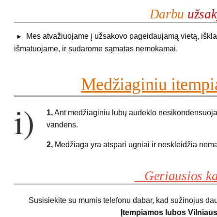
Darbu
užsa
Mes atvažiuojame į užsakovo pageidaujamą vietą, iškla
►
išmatuojame, ir sudarome sąmatas nemokamai.
Medžiaginiu itemp
i)
1,
Ant medžiaginiu lubų audeklo nesikondensuoja d
vandens.
2,
Medžiaga yra atspari ugniai ir neskleidžia nem
Geriausios ka
Susisiekite su mumis telefonu dabar, kad sužinojus dau
Įtempiamos lubos Vilniaus