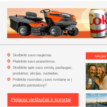
Skelbkite savo naujienas.
NAUJAI
Platinkite savo pranešimus.
Skelbkite apie savo verslą, paslaugas,
produktus, akcijas, nuolaidas.
Pridėkite nuorodas į savo svetainę ar į
produktu parduotuvę?
Pigiausi viešbučiai ir kurortai