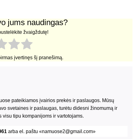
uvo jums naudingas?
pustelėkite žvaigždutę!
pirmas įvertinęs šį pranešimą.
riuose pateikiamos įvairios prekės ir paslaugos. Mūsų
avo svetaines ir paslaugas, turėtu didesni žinomumą ir
 visu tipu kompanijoms ir vartotojams.
961
arba el. paštu «namuose2@gmail.com»