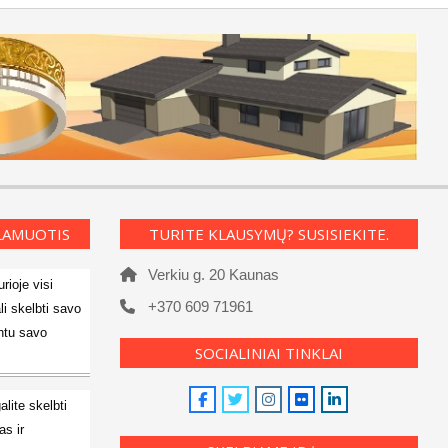
KLAMUOTIS
TURITE KLAUSYMŲ? SUSISIEKITE.
Verkiu g. 20 Kaunas
rioje visi
+370 609 71961
li skelbti savo
ntu savo
SOCIALINIAI TINKLAI
alite skelbti
s ir