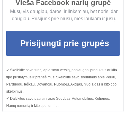
Vieša Facebook narių grupė
Mūsų vis daugiau, darosi ir linksmiau, bet norisi dar
daugiau. Prisijunk prie mūsų, mes laukiam ir jūsų.
Prisijungti prie grupės
✔ Skelbkite savo turinį apie savo verslą, paslaugas, produktus ar kito
tipo pristatymus ir pranešimus! Skelbkite savo skelbimus apie Perku,
Parduodu, Ieškau, Dovanoju, Nuomoju, Akcijas, Nuolaidas ir kito tipo
skelbimus.
✔ Dalykitės savo patirtimi apie Sodybas, Automobilius, Keliones,
Namų remontą ir kito tipo turiniu.