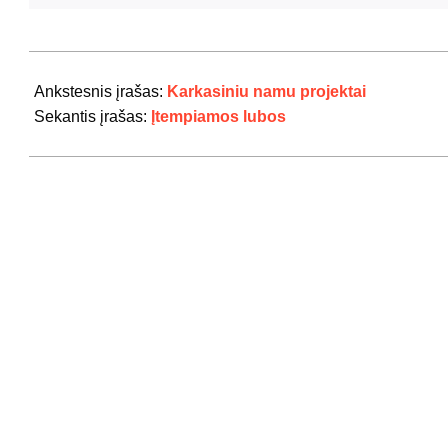
2020-
06-
Ankstesnis įrašas:
Karkasiniu namu projektai
03
Sekantis įrašas:
Įtempiamos lubos