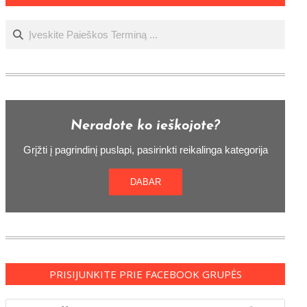
Ieškoti
Neradote ko ieškojote?
Grįžti į pagrindinį puslapi, pasirinkti reikalinga kategorija
DABAR
PRISIJUNKITE PRIE FACEBOOK GRUPĖS