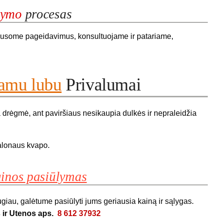
kymo
procesas
usome pageidavimus, konsultuojame ir patariame,
iamu lubu
Privalumai
rėgmė, ant paviršiaus nesikaupia dulkės ir nepraleidžia
alonaus kvapo.
inos pasiūlymas
giau, galėtume pasiūlyti jums geriausia kainą ir sąlygas.
 ir Utenos aps.
8 612 37932