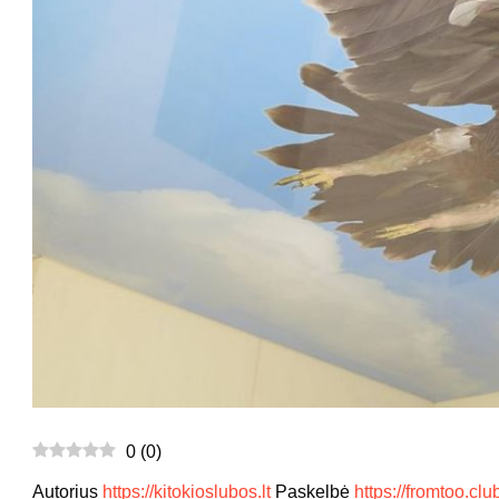
0
(
0
)
Autorius
https://kitokioslubos.lt
Paskelbė
https://fromtoo.clu