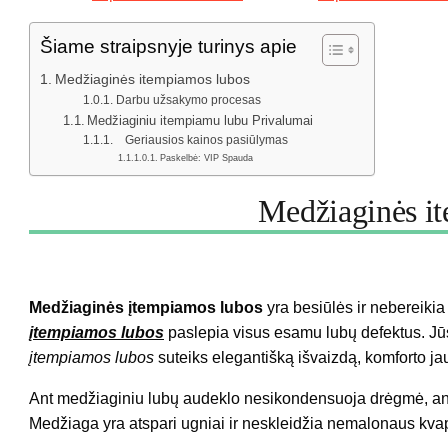
Šiame straipsnyje turinys apie
Medžiaginės itempiamos lubos
Darbu užsakymo procesas
Medžiaginiu itempiamu lubu Privalumai
Geriausios kainos pasiūlymas
Paskelbė: VIP Spauda
Medžiaginės i
Medžiaginės įtempiamos lubos
yra besiūlės ir nebereikia
įtempiamos lubos
paslepia visus esamu lubų defektus. Jū
įtempiamos lubos
suteiks elegantišką išvaizdą, komforto jau
Ant medžiaginiu lubų audeklo nesikondensuoja drėgmė, ant
Medžiaga yra atspari ugniai ir neskleidžia nemalonaus kva