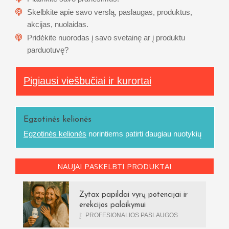
Skelbkite apie savo verslą, paslaugas, produktus,
akcijas, nuolaidas.
Pridėkite nuorodas į savo svetainę ar į produktu
parduotuvę?
Pigiausi viešbučiai ir kurortai
Egzotinės kelionės
Egzotinės kelionės
norintiems patirti daugiau nuotykių
NAUJAI PASKELBTI PRODUKTAI
Zytax papildai vyrų potencijai ir
erekcijos palaikymui
Į:
PROFESIONALIOS PASLAUGOS