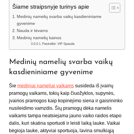
Šiame straipsnyje turinys apie
Medinių namelių svarba vaikų kasdieniniame
gyvenime
Nauda ir tėvams
Medinių namelių kainos
Paskelbė: VIP Spauda
Medinių namelių svarba vaikų
kasdieniniame gyvenime
Šie
mediniai nameliai vaikams
susideda iš įvairių
pramogų vaikams, tokių kaip čiuožyklos, supynės,
įvairios pramogos kaip kopinėjimo siena ir gaisrininko
nusileidimo vamzdis. Šių pramogų dėka namelis
vaikams tampa neatsiejama jauno vaiko raidos etapo
dalis, kuri skatina sportuoti ir leisti laiką lauke. Vaikai
bėgioja lauke, aktyviai sportuoja, lavina smulkiąją