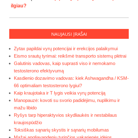
ilgiau?
NAUJAUSI ĮRAŠAI
Zytax papildai vyrų potencijai ir erekcijos palaikymui
Eismo srautų tyrimai: reikšmė transporto sistemų plėtrai
Galutinis vadovas, kaip suprasti viso ir nemokamo
testosterono efektyvumą
Kasdienio dozavimo vadovas: kiek Ashwagandha / KSM-
66 optimaliam testosterono lygiui?
Kaip kraujotaka ir T lygis veikia vyrų potenciją
Manopauzė: kovoti su svorio padidėjimu, nuplikimu ir
mažu libido
Ryšys tarp hiperaktyvios skydliaukės ir nestabilaus
kraujospūdžio
Toksiškas sąnarių skystis ir sąnarių mobilumas
Mažai angliavandenių turinčios vakarienės idėjos