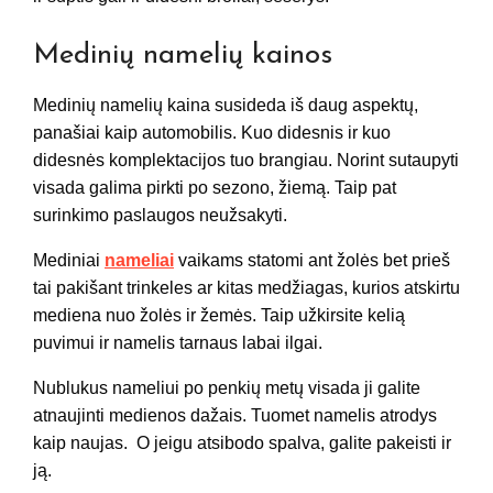
Medinių namelių kainos
Medinių namelių kaina susideda iš daug aspektų,
panašiai kaip automobilis. Kuo didesnis ir kuo
didesnės komplektacijos tuo brangiau. Norint sutaupyti
visada galima pirkti po sezono, žiemą. Taip pat
surinkimo paslaugos neužsakyti.
Mediniai
nameliai
vaikams statomi ant žolės bet prieš
tai pakišant trinkeles ar kitas medžiagas, kurios atskirtu
mediena nuo žolės ir žemės. Taip užkirsite kelią
puvimui ir namelis tarnaus labai ilgai.
Nublukus nameliui po penkių metų visada ji galite
atnaujinti medienos dažais. Tuomet namelis atrodys
kaip naujas. O jeigu atsibodo spalva, galite pakeisti ir
ją.