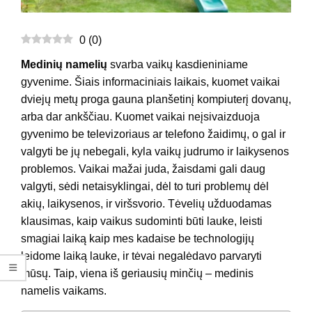
0
(
0
)
Medinių namelių
svarba vaikų kasdieniniame
gyvenime. Šiais informaciniais laikais, kuomet vaikai
dviejų metų proga gauna planšetinį kompiuterį dovanų,
arba dar ankščiau. Kuomet vaikai neįsivaizduoja
gyvenimo be televizoriaus ar telefono žaidimų, o gal ir
valgyti be jų nebegali, kyla vaikų judrumo ir laikysenos
problemos. Vaikai mažai juda, žaisdami gali daug
valgyti, sėdi netaisyklingai, dėl to turi problemų dėl
akių, laikysenos, ir viršsvorio. Tėvelių užduodamas
klausimas, kaip vaikus sudominti būti lauke, leisti
smagiai laiką kaip mes kadaise be technologijų
leidome laiką lauke, ir tėvai negalėdavo parvaryti
mūsų. Taip, viena iš geriausių minčių – medinis
namelis vaikams.