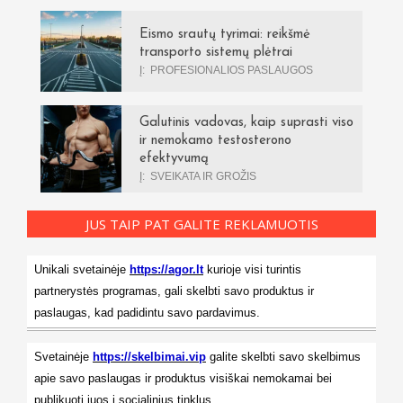
Eismo srautų tyrimai: reikšmė
transporto sistemų plėtrai
Į:
PROFESIONALIOS PASLAUGOS
Galutinis vadovas, kaip suprasti viso
ir nemokamo testosterono
efektyvumą
Į:
SVEIKATA IR GROŽIS
JUS TAIP PAT GALITE REKLAMUOTIS
Unikali svetainėje
https://agor.lt
kurioje visi turintis
partnerystės programas, gali skelbti savo produktus ir
paslaugas, kad padidintu savo pardavimus.
Svetainėje
https://skelbimai.vip
galite skelbti savo skelbimus
apie savo paslaugas ir produktus visiškai nemokamai bei
publikuoti juos į socialinius tinklus.