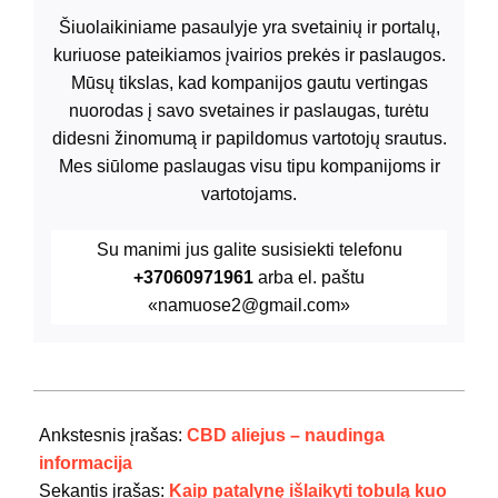
Šiuolaikiniame pasaulyje yra svetainių ir portalų,
kuriuose pateikiamos įvairios prekės ir paslaugos.
Mūsų tikslas, kad kompanijos gautu vertingas
nuorodas į savo svetaines ir paslaugas, turėtu
didesni žinomumą ir papildomus vartotojų srautus.
Mes siūlome paslaugas visu tipu kompanijoms ir
vartotojams.
Su manimi jus galite susisiekti telefonu
+37060971961
arba el. paštu
«namuose2@gmail.com»
2024-
05-
Ankstesnis įrašas:
CBD aliejus – naudinga
19
informacija
Sekantis įrašas:
Kaip patalynę išlaikyti tobulą kuo