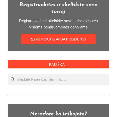
Registruokitės ir skelbkite savo
turinį
Registruokitės ir skelbkite savo turinį ir žinutės
visiems bendruomenės dalyviams
REGISTRUOTIS ARBA PRISIJUNGTI
PAIEŠKA….
Ieškoti
Neradote ko ieškojote?