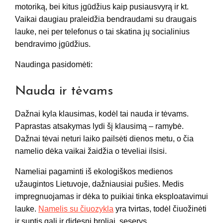
motoriką, bei kitus įgūdžius kaip pusiausvyrą ir kt.
Vaikai daugiau praleidžia bendraudami su draugais
lauke, nei per telefonus o tai skatina jų socialinius
bendravimo įgūdžius.
Naudinga pasidomėti:
Nauda ir tėvams
Dažnai kyla klausimas, kodėl tai nauda ir tėvams.
Paprastas atsakymas lydi šį klausimą – ramybė.
Dažnai tėvai neturi laiko pailsėti dienos metu, o čia
namelio dėka vaikai žaidžia o tėveliai ilsisi.
Nameliai pagaminti iš ekologiškos medienos
užaugintos Lietuvoje, dažniausiai pušies. Medis
impregnuojamas ir dėka to puikiai tinka eksploatavimui
lauke.
Namelis su čiuozykla
yra tvirtas, todėl čiuožinėti
ir suptis gali ir didesni broliai, seserys.