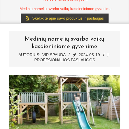
Medinių namelių svarba vaikų kasdieniniame gyvenime
Skelbkite apie savo produktus ir paslaugas
Medinių namelių svarba vaikų
kasdieniniame gyvenime
AUTORIUS:
VIP SPAUDA
🗲
2024-05-19
Į:
PROFESIONALIOS PASLAUGOS