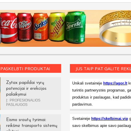
 PASKELBTI PRODUKTAI
JUS TAIP PAT GALITE RE
Zytax papildai vyrų
Unikali svetainėje
https://agor.lt
ku
potencijai ir erekcijos
turintis partnerystės programas, ga
palaikymui
produktus ir paslaugas, kad padidi
Į:
PROFESIONALIOS
pardavimus.
PASLAUGOS
Svetainėje
https://skelbimai.vip
g
Eismo srautų tyrimai:
savo skelbimus apie savo paslauga
reikšmė transporto sistemų