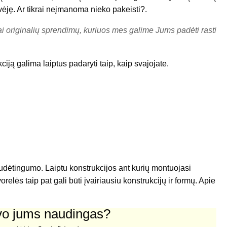
ėvėję. Ar tikrai neįmanoma nieko pakeisti?.
abai originalių sprendimų, kuriuos mes galime Jums padėti rasti
iją galima laiptus padaryti taip, kaip svajojate.
sudėtingumo. Laiptu konstrukcijos ant kurių montuojasi
elės taip pat gali būti įvairiausiu konstrukcijų ir formų. Apie
uvo jums naudingas?