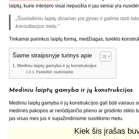
laiptų, kurie interjero visai nepuošia ir jau seniai yra nusid
„Šiuolaikiniu laiptų dizainas yra gyvas ir galima rasti l
konsultacijos metu.”
Tinkamai parinkus laiptų formą, medžiagas, turėklo konstrukc
Šiame straipsnyje turinys apie
Mediniu laiptų gamyba ir jų konstrukcijos
Paskelbė: vaidolaiptai
Mediniu laiptų gamyba ir jų konstrukcijos
Mediniu laiptų gamyba ir jų konstrukcijos gali būti vairaus 
medinės pakopos ar nerūdijančio plieno ar grūdinto stiklo tvor
jas visas mes jus ir supažindinsime susitikimo metu.
Kiek šis įrašas b