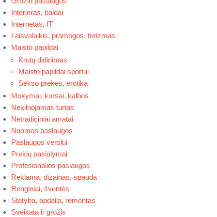
Grožio paslaugos
Interjeras, baldai
Internetas, IT
Laisvalaikis, pramogos, turizmas
Maisto papildai
Krutų didinimas
Maisto papildai sportui
Sekso prekės, erotika
Mokymai, kursai, kalbos
Nekilnojamas turtas
Netradiciniai amatai
Nuomos paslaugos
Paslaugos verslui
Prekių pasiūlymai
Profesionalios paslaugos
Reklama, dizainas, spauda
Renginiai, šventės
Statyba, apdaila, remontas
Sveikata ir grožis