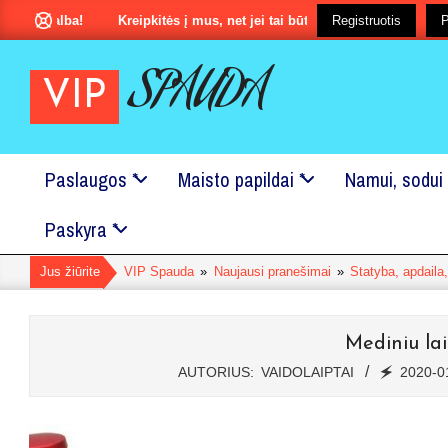
Pereiti
galba!
Kreipkitės į mus, net jei tai būtu ir labai maža smulkmena?
Registruotis
P
prie
turinio
SPAUDA
VIP
Paslaugos *
Maisto papildai *
Namui, sodui 
Pagrindinis
Paskyra *
Naršymo
Meniu
Jus žiūrite
VIP Spauda
»
Naujausi pranešimai
»
Statyba, apdaila
Mediniu la
AUTORIUS:
VAIDOLAIPTAI
🗲
2020-0