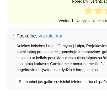
Norėdami įvertinti, s
Vertino
1
skaitytojai kurie su
Paskelbė:
vaidolaiptai
Aukštos kokybės Laiptų Gamyba | Laiptų Projektavima
patirtį laiptų projektavime, gamyboje ir montavime, ga
su vienu ar keliais posūkiais arba suktus laiptus su š
tipo laiptų karkasus Gaminame ir montuojame tik iš 
pageidavimus, įvairiausių dydžių ir formų laiptus.
Su manimi jus galite susisiekti telefonu
arba el. paš
2020-