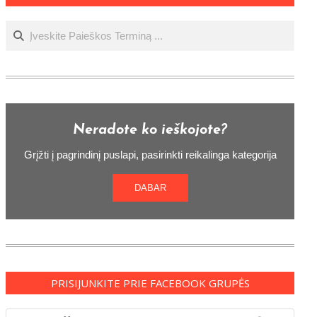
Ieškoti
Neradote ko ieškojote?
Grįžti į pagrindinį puslapi, pasirinkti reikalinga kategorija
DABAR
PRISIJUNKITE PRIE FACEBOOK GRUPĖS