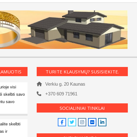
KLAMUOTIS
TURITE KLAUSYMŲ? SUSISIEKITE.
Verkiu g. 20 Kaunas
rioje visi
+370 609 71961
li skelbti savo
ntu savo
SOCIALINIAI TINKLAI
alite skelbti
s ir