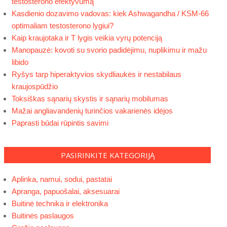
testosterono efektyvumą
Kasdienio dozavimo vadovas: kiek Ashwagandha / KSM-66
optimaliam testosterono lygiui?
Kaip kraujotaka ir T lygis veikia vyrų potenciją
Manopauzė: kovoti su svorio padidėjimu, nuplikimu ir mažu
libido
Ryšys tarp hiperaktyvios skydliaukės ir nestabilaus
kraujospūdžio
Toksiškas sąnarių skystis ir sąnarių mobilumas
Mažai angliavandenių turinčios vakarienės idėjos
Paprasti būdai rūpintis savimi
PASIRINKITE KATEGORIJĄ
Aplinka, namui, sodui, pastatai
Apranga, papuošalai, aksesuarai
Buitinė technika ir elektronika
Buitinės paslaugos