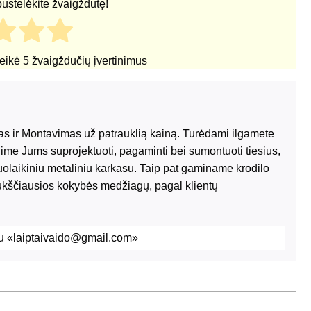
pustelėkite žvaigždutę!
teikė
5
žvaigždučių įvertinimus
s ir Montavimas už patrauklią kainą. Turėdami ilgamete
lime Jums suprojektuoti, pagaminti bei sumontuoti tiesius,
iuolaikiniu metaliniu karkasu. Taip pat gaminame krodilo
aukščiausios kokybės medžiagų, pagal klientų
tu «laiptaivaido@gmail.com»