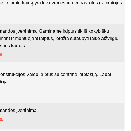
bet ir laiptu kainą yra kiek žemesnė nei pas kitus gamintojus.
ndos įvertinimą. Gaminame laiptus tik iš kokybišku
ant ir montuojant laiptus, leidžia sutaupyti laiko atžvilgiu,
mesnes kainas
RL
nstrukcijos Vaido laiptus su centrine laiptasiją. Labai
ojai.
mandos įvertinimą
RL