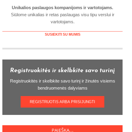
Unikalios paslaugos kompanijoms ir vartotojams.
Siūlome unikalias ir retas paslaugas visu tipu verslui ir
vartotojams.
SUSIEKITI SU MUMIS
Registruokitės ir skelbkite savo turinį
Registruokitės ir skelbkite savo turinį ir žinutės visiems
bendruomenės dalyviams
REGISTRUOTIS ARBA PRISIJUNGTI
PAIEŠKA….