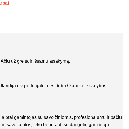
arbai
 Ačiū už greita ir išsamu atsakymą.
Olandija eksportuojate, nes dirbu Olandijoje statybos
o laiptai gamintojas su savo žiniomis, profesionalumu ir pačiu
ant savo laiptus, teko bendrauti su daugeliu gamintoju.