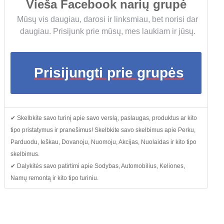
Vieša Facebook narių grupė
Mūsų vis daugiau, darosi ir linksmiau, bet norisi dar
daugiau. Prisijunk prie mūsų, mes laukiam ir jūsų.
Prisijungti prie grupės
✔ Skelbkite savo turinį apie savo verslą, paslaugas, produktus ar kito
tipo pristatymus ir pranešimus! Skelbkite savo skelbimus apie Perku,
Parduodu, Ieškau, Dovanoju, Nuomoju, Akcijas, Nuolaidas ir kito tipo
skelbimus.
✔ Dalykitės savo patirtimi apie Sodybas, Automobilius, Keliones,
Namų remontą ir kito tipo turiniu.