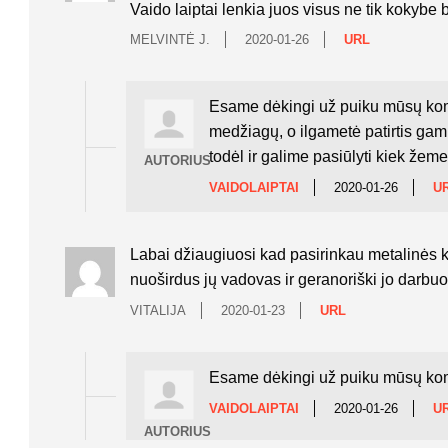
Vaido laiptai lenkia juos visus ne tik kokybe 
MELVINTĖ J.
2020-01-26
URL
Esame dėkingi už puiku mūsų koma
medžiagų, o ilgametė patirtis gamin
todėl ir galime pasiūlyti kiek že
AUTORIUS
VAIDOLAIPTAI
2020-01-26
U
Labai džiaugiuosi kad pasirinkau metalinės ko
nuoširdus jų vadovas ir geranoriški jo darbuot
VITALIJA
2020-01-23
URL
Esame dėkingi už puiku mūsų ko
VAIDOLAIPTAI
2020-01-26
U
AUTORIUS