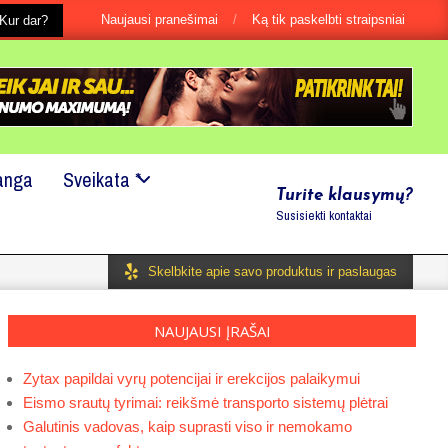
Naujausi pranešimai
Ką tik paskelbti straipsniai
s, net jei tai būtu ir labai maža smulkmena?
Kur dar?
Mes mielai padė
anga
Sveikata *
Turite klausymų?
Susisiekti kontaktai
Skelbkite apie savo produktus ir paslaugas
NAUJAUSI ĮRAŠAI
Zytax papildai vyrų potencijai ir erekcijos palaikymui
Eismo srautų tyrimai: reikšmė transporto sistemų plėtrai
Galutinis vadovas, kaip suprasti viso ir nemokamo