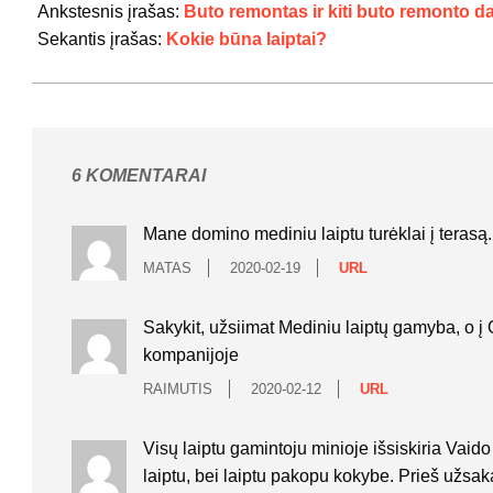
01-
Ankstesnis įrašas:
Buto remontas ir kiti buto remonto d
19
Sekantis įrašas:
Kokie būna laiptai?
6 KOMENTARAI
Mane domino mediniu laiptu turėklai į terasą.
MATAS
2020-02-19
URL
Sakykit, užsiimat Mediniu laiptų gamyba, o į 
kompanijoje
RAIMUTIS
2020-02-12
URL
Visų laiptu gamintoju minioje išsiskiria Vaid
laiptu, bei laiptu pakopu kokybe. Prieš užsak