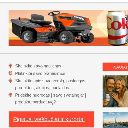
Skelbkite savo naujienas.
NAUJAI
Platinkite savo pranešimus.
Skelbkite apie savo verslą, paslaugas,
produktus, akcijas, nuolaidas.
Pridėkite nuorodas į savo svetainę ar į
produktu parduotuvę?
Pigiausi viešbučiai ir kurortai