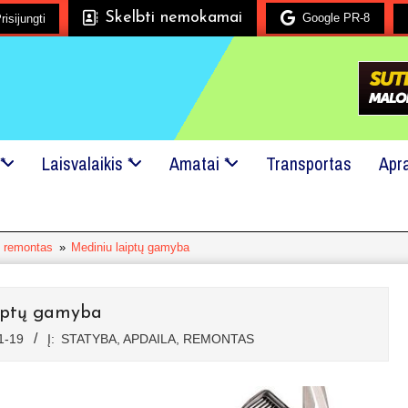
Skelbti nemokamai
Google PR-8
risijungti
Mes mielai padėsime!
24x7 pagalba!
Kreipkitės į mu
*
Laisvalaikis *
Amatai *
Transportas
Apr
, remontas
»
Mediniu laiptų gamyba
iptų gamyba
1-19
Į:
STATYBA, APDAILA, REMONTAS