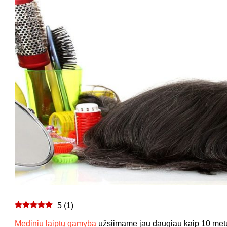
5
(
1
)
Mediniu laiptų gamyba
užsiimame jau daugiau kaip 10 metų