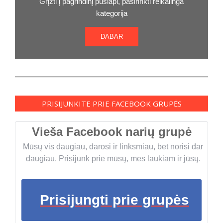
Grįžti į pagrindinį puslapi, pasirinkti reikalinga
kategorija
DABAR
PRISIJUNKITE PRIE FACEBOOK GRUPĖS
Vieša Facebook narių grupė
Mūsų vis daugiau, darosi ir linksmiau, bet norisi dar
daugiau. Prisijunk prie mūsų, mes laukiam ir jūsų.
Prisijungti prie grupės