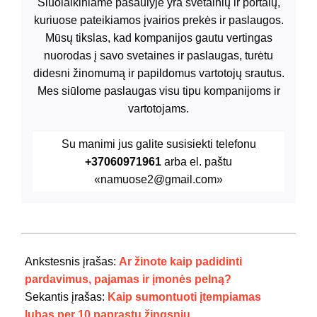
Šiuolaikiniame pasaulyje yra svetainių ir portalų,
kuriuose pateikiamos įvairios prekės ir paslaugos.
Mūsų tikslas, kad kompanijos gautu vertingas
nuorodas į savo svetaines ir paslaugas, turėtu
didesni žinomumą ir papildomus vartotojų srautus.
Mes siūlome paslaugas visu tipu kompanijoms ir
vartotojams.
Su manimi jus galite susisiekti telefonu
+37060971961
arba el. paštu
«namuose2@gmail.com»
2021-
10-
Ankstesnis įrašas:
Ar žinote kaip padidinti
14
pardavimus, pajamas ir įmonės pelną?
Sekantis įrašas:
Kaip sumontuoti įtempiamas
lubas per 10 paprastų žingsnių