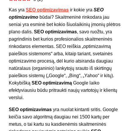
Kas yra
SEO optimizavimas
ir kokie yra
SEO
optimizavimo
būdai? Skaitmeninė rinkodara jau
seniai yra esminė bet kokio šiuolaikinių įmonių plėtros
plano dalis.
SEO optimizavimas
, savo ruožtu, yra
pagrindinis bet kurios profesionalios skaitmeninės
rinkodaros elementas. SEO reiškia „optimizavimą
paieškos sistemoms“ arba, kitaip tariant, svetainės
optimizavimo procesą, dėl kurio atsiranda daugiau
natūralaus (organinio) lankytojų srauto iš skirtingų
paieškos sistemų („Google“, „Bing“, „Yahoo“ ir kitų).
Kokybišką
SEO optimizavimą
Google laiko
efektyviausiu būdu pritraukti naujų vartotojų ir klientų
verslui.
SEO optimizavimas
yra nuolat kintanti sritis. Google
keičia savo algoritmą daugiau nei 1500 kartų per
metus, o tai kartu su kasdienėmis skaitmeninės