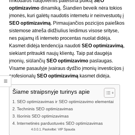
rinkodaros naujovėmis pateisina puikią
SEO
optimizavimo
dinamiką. Šiandien beveik nėra tokios
įmonės, kuri galėtų naudotis internetu ir neinvestuotų į
SEO optimizavimą
. Pirmaujančios pozicijos paieškos
sistemose atneša didžiulius leidimus visose srityse,
nes pajamų iš interneto procentas nuolat didėja.
Kasmet didėja tendencija naudoti
SEO optimizavimą
,
siekiant pritraukti naujų klientų. Taip pat daugėja
įmonių, siūlančių
SEO optimizavimo
paslaugas.
Visame pasaulyje įvairaus dydžio įmonių investicijos į
profesionalų
SEO optimizavimą
kasmet didėja.
Šiame straipsnyje turinys apie
SEO optimizavimas ir SEO optimizavimo elementai
Techninis SEO optimizavimas
Išorinis SEO optimizavimas
Internetinės parduotuvės SEO optimizavimas
Paskelbė: VIP Spauda