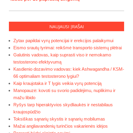
NAUJAUSI ĮRAŠAI
Zytax papildai vyrų potencijai ir erekcijos palaikymui
Eismo srautų tyrimai: reikšmė transporto sistemų plėtrai
Galutinis vadovas, kaip suprasti viso ir nemokamo
testosterono efektyvumą
Kasdienio dozavimo vadovas: kiek Ashwagandha / KSM-
66 optimaliam testosterono lygiui?
Kaip kraujotaka ir T lygis veikia vyrų potenciją
Manopauzė: kovoti su svorio padidėjimu, nuplikimu ir
mažu libido
Ryšys tarp hiperaktyvios skydliaukės ir nestabilaus
kraujospūdžio
Toksiškas sąnarių skystis ir sąnarių mobilumas
Mažai angliavandenių turinčios vakarienės idėjos