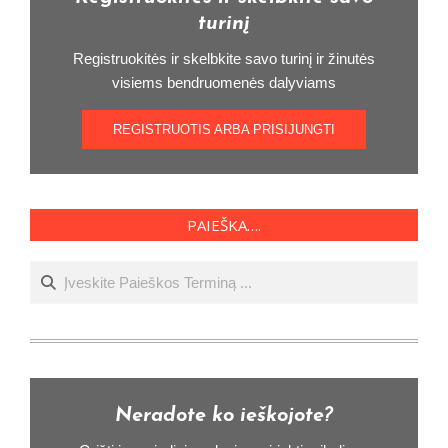
turinį
Registruokitės ir skelbkite savo turinį ir žinutės
visiems bendruomenės dalyviams
REGISTRUOTIS ARBA PRISIJUNGTI
PAIEŠKA….
Ieškoti
Neradote ko ieškojote?