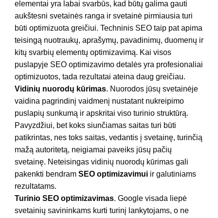
elementai yra labai svarbūs, kad būtų galima gauti
aukštesni svetainės ranga ir svetainė pirmiausia turi
būti optimizuota greičiui. Techninis SEO taip pat apima
teisingą nuotraukų, aprašymų, pavadinimų, duomenų ir
kitų svarbių elementų optimizavimą. Kai visos
puslapyje SEO optimizavimo detalės yra profesionaliai
optimizuotos, tada rezultatai ateina daug greičiau.
Vidinių nuorodų kūrimas
. Nuorodos jūsų svetainėje
vaidina pagrindinį vaidmenį nustatant nukreipimo
puslapių sunkumą ir apskritai viso turinio struktūrą.
Pavyzdžiui, bet koks siunčiamas saitas turi būti
patikrintas, nes toks saitas, vedantis į svetainę, turinčią
mažą autoritetą, neigiamai paveiks jūsų pačių
svetainę. Neteisingas vidinių nuorodų kūrimas gali
pakenkti bendram
SEO optimizavimui
ir galutiniams
rezultatams.
Turinio SEO optimizavimas
. Google visada liepė
svetainių savininkams kurti turinį lankytojams, o ne