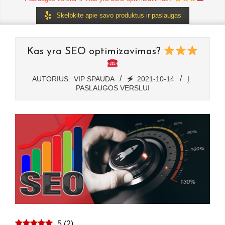
Skelbkite apie savo produktus ir paslaugas
Kas yra SEO optimizavimas?
AUTORIUS:
VIP SPAUDA
🗲
2021-10-14
Į:
PASLAUGOS VERSLUI
5
(
2
)