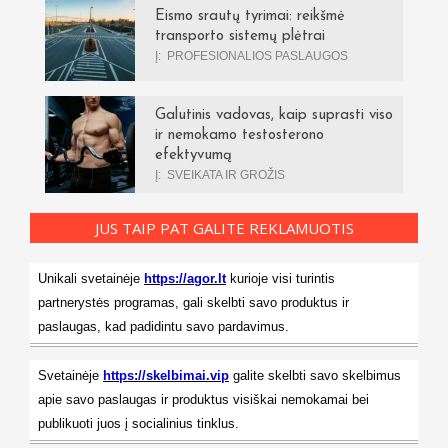
Eismo srautų tyrimai: reikšmė
transporto sistemų plėtrai
Į:
PROFESIONALIOS PASLAUGOS
Galutinis vadovas, kaip suprasti viso
ir nemokamo testosterono
efektyvumą
Į:
SVEIKATA IR GROŽIS
JUS TAIP PAT GALITE REKLAMUOTIS
Unikali svetainėje
https://agor.lt
kurioje visi turintis
partnerystės programas, gali skelbti savo produktus ir
paslaugas, kad padidintu savo pardavimus.
Svetainėje
https://skelbimai.vip
galite skelbti savo skelbimus
apie savo paslaugas ir produktus visiškai nemokamai bei
publikuoti juos į socialinius tinklus.