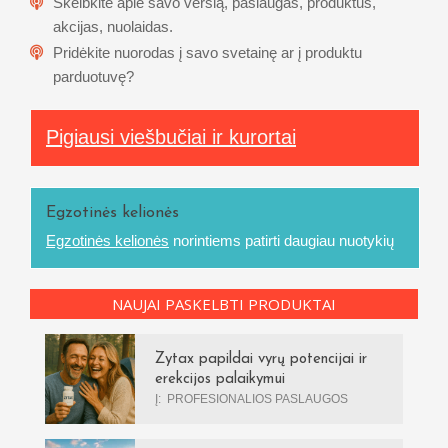
Skelbkite apie savo verslą, paslaugas, produktus,
akcijas, nuolaidas.
Pridėkite nuorodas į savo svetainę ar į produktu
parduotuvę?
Pigiausi viešbučiai ir kurortai
Egzotinės kelionės
Egzotinės kelionės
norintiems patirti daugiau nuotykių
NAUJAI PASKELBTI PRODUKTAI
Zytax papildai vyrų potencijai ir
erekcijos palaikymui
Į:
PROFESIONALIOS PASLAUGOS