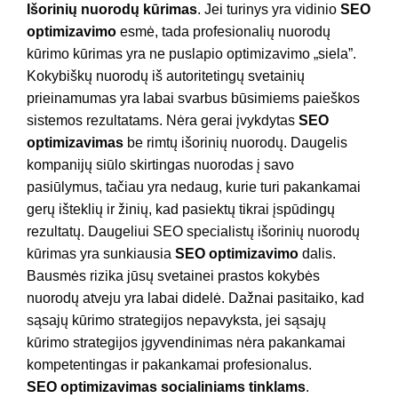
Išorinių nuorodų kūrimas
. Jei turinys yra vidinio
SEO
optimizavimo
esmė, tada profesionalių nuorodų
kūrimo kūrimas yra ne puslapio optimizavimo „siela”.
Kokybiškų nuorodų iš autoritetingų svetainių
prieinamumas yra labai svarbus būsimiems paieškos
sistemos rezultatams. Nėra gerai įvykdytas
SEO
optimizavimas
be rimtų išorinių nuorodų. Daugelis
kompanijų siūlo skirtingas nuorodas į savo
pasiūlymus, tačiau yra nedaug, kurie turi pakankamai
gerų išteklių ir žinių, kad pasiektų tikrai įspūdingų
rezultatų. Daugeliui SEO specialistų išorinių nuorodų
kūrimas yra sunkiausia
SEO optimizavimo
dalis.
Bausmės rizika jūsų svetainei prastos kokybės
nuorodų atveju yra labai didelė. Dažnai pasitaiko, kad
sąsajų kūrimo strategijos nepavyksta, jei sąsajų
kūrimo strategijos įgyvendinimas nėra pakankamai
kompetentingas ir pakankamai profesionalus.
SEO optimizavimas socialiniams tinklams
.