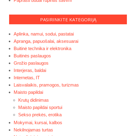
Paprasti būdai rūpintis savimi
PASIRINKITE KATEGORIJĄ
Aplinka, namui, sodui, pastatai
Apranga, papuošalai, aksesuarai
Buitinė technika ir elektronika
Buitinės paslaugos
Grožio paslaugos
Interjeras, baldai
Internetas, IT
Laisvalaikis, pramogos, turizmas
Maisto papildai
Krutų didinimas
Maisto papildai sportui
Sekso prekės, erotika
Mokymai, kursai, kalbos
Nekilnojamas turtas