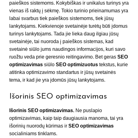
paieškos sistemoms. Kokybiškas ir unikalus turinys yra
vienas iš raktų į sėkmę. Tokio turinio prieinamumas yra
labai svarbus tiek paieškos sistemoms, tiek jūsų
lankytojams. Kiekvienoje svetainėje turėtų būti įdomus
turinys lankytojams. Tada jie lieka daug ilgiau jūsų
svetainėje, tai nuoroda į paieškos sistemas, kad
svetainė siūlo jums naudingos informacijos, kuri savo
ruožtu veda prie geresnio reitingavimo. Bet geras
SEO
optimizavimas
siūlo
SEO optimizuotus
tekstus, kurie
atitinka optimizavimo standartus ir jūsų svetainės
tema, ir kad jie yra įdomūs jūsų lankytojams.
Išorinis SEO optimizavimas
Išorinis SEO optimizavimas.
Ne puslapio
optimizavimas, kaip taip daugiausia manoma, tai yra
išorinių nuorodų kūrimas ir
SEO optimizavimas
socialiniams tinklams.