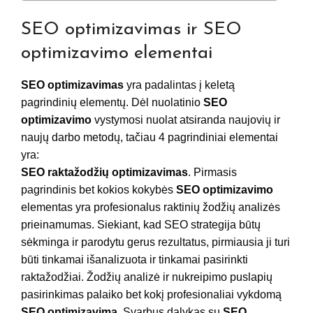
SEO optimizavimas ir SEO
optimizavimo elementai
SEO optimizavimas
yra padalintas į keletą
pagrindinių elementų. Dėl nuolatinio
SEO
optimizavimo
vystymosi nuolat atsiranda naujovių ir
naujų darbo metodų, tačiau 4 pagrindiniai elementai
yra:
SEO raktažodžių optimizavimas
. Pirmasis
pagrindinis bet kokios kokybės
SEO optimizavimo
elementas yra profesionalus raktinių žodžių analizės
prieinamumas. Siekiant, kad SEO strategija būtų
sėkminga ir parodytu gerus rezultatus, pirmiausia ji turi
būti tinkamai išanalizuota ir tinkamai pasirinkti
raktažodžiai. Žodžių analizė ir nukreipimo puslapių
pasirinkimas palaiko bet kokį profesionaliai vykdomą
SEO optimizavimą
. Svarbus dalykas su
SEO