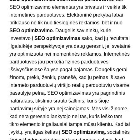
SEO optimizavimo elementas yra privatus ir veikia tik
internetines parduotuves. Elektroninė prekyba labai
priklauso ne tik nuo tiesioginės reklamos, bet ir nuo
SEO optimizavimo
. Daugelis savininkų, kurie
investavo į
SEO optimizavimas
sako, kad jų rezultatai
ilgalaikėje perspektyvoje yra daug geresni, jei svetainė
yra optimizuota nei momentinės reklamos. Internetinės
parduotuvės jau perkelia fizines parduotuves
išsivysčiusiose šalyse pagal pajamas. Daugelis gerai
žinomų prekių ženklų pranešė, kad jų pelnas iš savo
interneto parduotuvių viršijo realių parduotuvių visame
pasaulyje pelną. SEO optimizavimas yra pagrindinis
natūralaus, tikslinio srauto šaltinis, kuris šioje
pardavimų srityje yra neįkainojamas. Mes visi žinome,
kad nėra geresnio lankytojo nei tas, kuris ieško tam
tikro elemento ir galiausiai tampa mūsų klientu. Kad tai
įvyktų, yra ilgas kelias į
SEO optimizavimą
, socialinės
žiniasklaidos rinkodarą ir daug daugiau sąlygų, kad