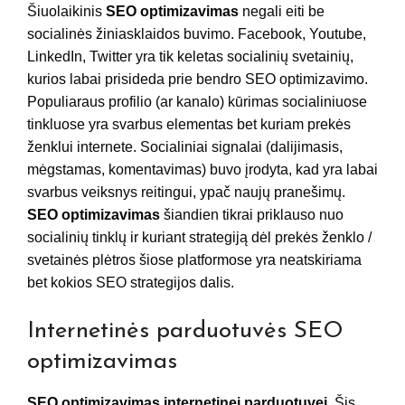
Šiuolaikinis
SEO optimizavimas
negali eiti be
socialinės žiniasklaidos buvimo. Facebook, Youtube,
LinkedIn, Twitter yra tik keletas socialinių svetainių,
kurios labai prisideda prie bendro SEO optimizavimo.
Populiaraus profilio (ar kanalo) kūrimas socialiniuose
tinkluose yra svarbus elementas bet kuriam prekės
ženklui internete. Socialiniai signalai (dalijimasis,
mėgstamas, komentavimas) buvo įrodyta, kad yra labai
svarbus veiksnys reitingui, ypač naujų pranešimų.
SEO optimizavimas
šiandien tikrai priklauso nuo
socialinių tinklų ir kuriant strategiją dėl prekės ženklo /
svetainės plėtros šiose platformose yra neatskiriama
bet kokios SEO strategijos dalis.
Internetinės parduotuvės SEO
optimizavimas
SEO optimizavimas internetinei parduotuvei
. Šis