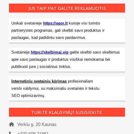
JUS TAIP PAT GALITE REKLAMUOTIS
Unikali svetainėje
https://agor.lt
kurioje visi turintis
partnerystės programas, gali skelbti savo produktus ir
paslaugas, kad padidintu savo pardavimus.
Svetainėje
https://skelbimai.vip
galite skelbti savo skelbimus
apie savo paslaugas ir produktus visiškai nemokamai bei
publikuoti juos į socialinius tinklus.
Internetinių svetainių kūrimas
profesionaliam
verslo valdymui, su maksimaliu svetainės ir tekstu
SEO optimizavimų.
TURITE KLAUSYMŲ? SUSISIEKITE.
Verkiu g. 20 Kaunas
+370 609 71961