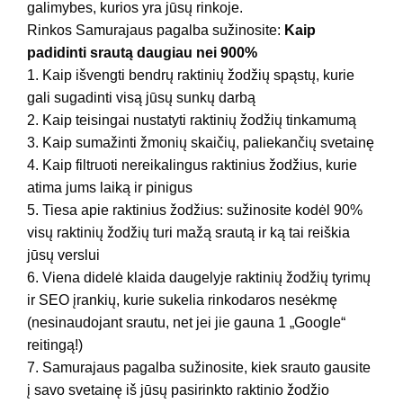
galimybes, kurios yra jūsų rinkoje.
Rinkos Samurajaus pagalba sužinosite:
Kaip
padidinti srautą daugiau nei 900%
1. Kaip išvengti bendrų raktinių žodžių spąstų, kurie
gali sugadinti visą jūsų sunkų darbą
2. Kaip teisingai nustatyti raktinių žodžių tinkamumą
3. Kaip sumažinti žmonių skaičių, paliekančių svetainę
4. Kaip filtruoti nereikalingus raktinius žodžius, kurie
atima jums laiką ir pinigus
5. Tiesa apie raktinius žodžius: sužinosite kodėl 90%
visų raktinių žodžių turi mažą srautą ir ką tai reiškia
jūsų verslui
6. Viena didelė klaida daugelyje raktinių žodžių tyrimų
ir SEO įrankių, kurie sukelia rinkodaros nesėkmę
(nesinaudojant srautu, net jei jie gauna 1 „Google“
reitingą!)
7. Samurajaus pagalba sužinosite, kiek srauto gausite
į savo svetainę iš jūsų pasirinkto raktinio žodžio