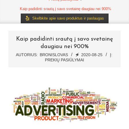
Kaip padidinti srautą į savo svetainę daugiau nei 900%
Skelbkite apie savo produktus ir paslaugas
Kaip padidinti srautą į savo svetainę
daugiau nei 900%
AUTORIUS:
BRONISLOVAS
🗲
2020-08-25
Į:
PREKIŲ PASIŪLYMAI