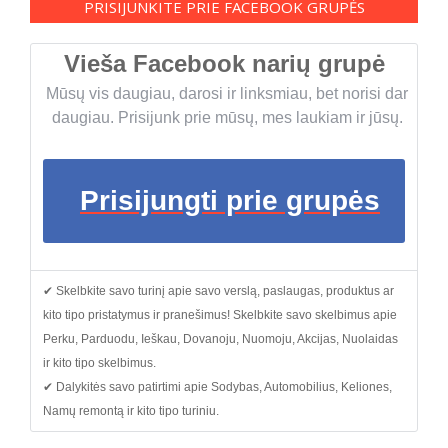
PRISIJUNKITE PRIE FACEBOOK GRUPĖS
Vieša Facebook narių grupė
Mūsų vis daugiau, darosi ir linksmiau, bet norisi dar
daugiau. Prisijunk prie mūsų, mes laukiam ir jūsų.
Prisijungti prie grupės
✔ Skelbkite savo turinį apie savo verslą, paslaugas, produktus ar
kito tipo pristatymus ir pranešimus! Skelbkite savo skelbimus apie
Perku, Parduodu, Ieškau, Dovanoju, Nuomoju, Akcijas, Nuolaidas
ir kito tipo skelbimus.
✔ Dalykitės savo patirtimi apie Sodybas, Automobilius, Keliones,
Namų remontą ir kito tipo turiniu.