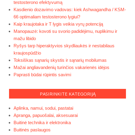
testosterono efektyvumą
Kasdienio dozavimo vadovas: kiek Ashwagandha / KSM-
66 optimaliam testosterono lygiui?
Kaip kraujotaka ir T lygis veikia vyrų potenciją
Manopauzė: kovoti su svorio padidėjimu, nuplikimu ir
mažu libido
Ryšys tarp hiperaktyvios skydliaukės ir nestabilaus
kraujospūdžio
Toksiškas sąnarių skystis ir sąnarių mobilumas
Mažai angliavandenių turinčios vakarienės idėjos
Paprasti būdai rūpintis savimi
PASIRINKITE KATEGORIJĄ
Aplinka, namui, sodui, pastatai
Apranga, papuošalai, aksesuarai
Buitinė technika ir elektronika
Buitinės paslaugos