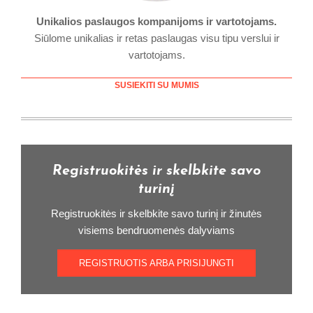
Unikalios paslaugos kompanijoms ir vartotojams.
Siūlome unikalias ir retas paslaugas visu tipu verslui ir
vartotojams.
SUSIEKITI SU MUMIS
Registruokitės ir skelbkite savo
turinį
Registruokitės ir skelbkite savo turinį ir žinutės
visiems bendruomenės dalyviams
REGISTRUOTIS ARBA PRISIJUNGTI