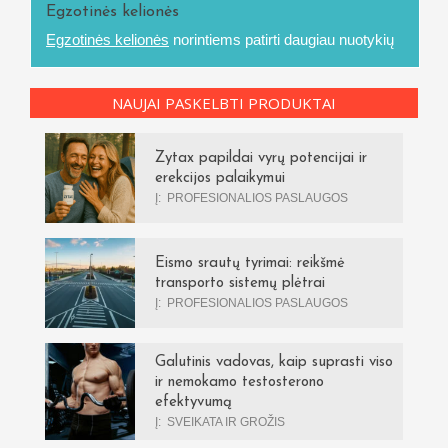
Egzotinės kelionės
Egzotinės kelionės
norintiems patirti daugiau nuotykių
NAUJAI PASKELBTI PRODUKTAI
Zytax papildai vyrų potencijai ir
erekcijos palaikymui
Į:
PROFESIONALIOS PASLAUGOS
Eismo srautų tyrimai: reikšmė
transporto sistemų plėtrai
Į:
PROFESIONALIOS PASLAUGOS
Galutinis vadovas, kaip suprasti viso
ir nemokamo testosterono
efektyvumą
Į:
SVEIKATA IR GROŽIS