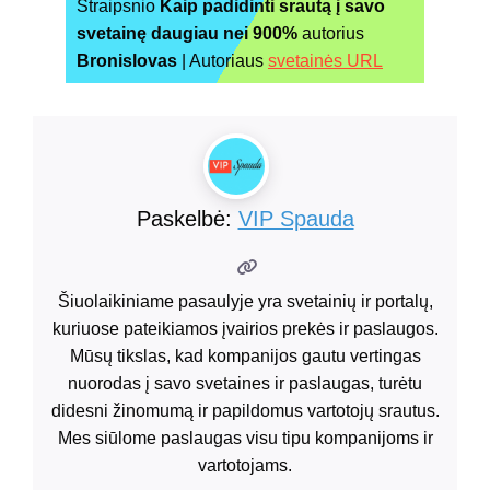
Straipsnio
Kaip padidinti srautą į savo
svetainę daugiau nei 900%
autorius
Bronislovas
| Autoriaus
svetainės URL
Paskelbė:
VIP Spauda
Šiuolaikiniame pasaulyje yra svetainių ir portalų,
kuriuose pateikiamos įvairios prekės ir paslaugos.
Mūsų tikslas, kad kompanijos gautu vertingas
nuorodas į savo svetaines ir paslaugas, turėtu
didesni žinomumą ir papildomus vartotojų srautus.
Mes siūlome paslaugas visu tipu kompanijoms ir
vartotojams.