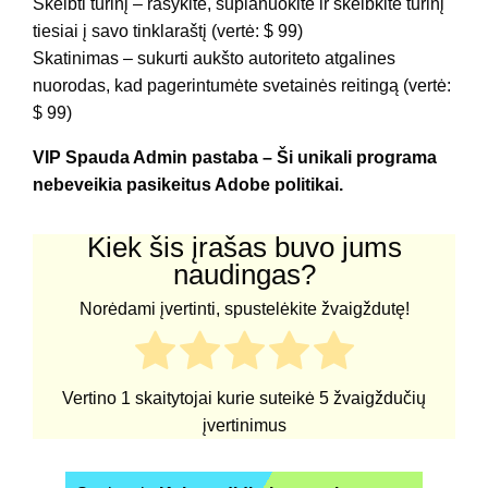
Skelbti turinį – rašykite, suplanuokite ir skelbkite turinį
tiesiai į savo tinklaraštį (vertė: $ 99)
Skatinimas – sukurti aukšto autoriteto atgalines
nuorodas, kad pagerintumėte svetainės reitingą (vertė:
$ 99)
VIP Spauda Admin pastaba – Ši unikali programa
nebeveikia pasikeitus Adobe politikai.
Kiek šis įrašas buvo jums
naudingas?
Norėdami įvertinti, spustelėkite žvaigždutę!
Vertino
1
skaitytojai kurie suteikė
5
žvaigždučių
įvertinimus