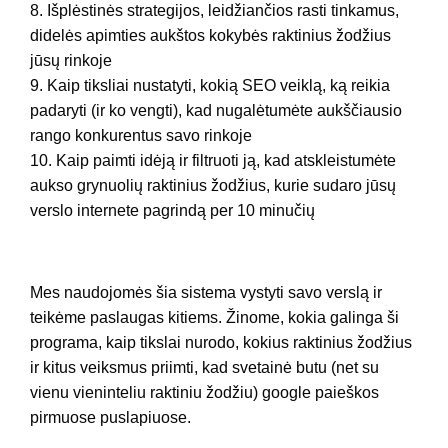
8. Išplėstinės strategijos, leidžiančios rasti tinkamus,
didelės apimties aukštos kokybės raktinius žodžius
jūsų rinkoje
9. Kaip tiksliai nustatyti, kokią SEO veiklą, ką reikia
padaryti (ir ko vengti), kad nugalėtumėte aukščiausio
rango konkurentus savo rinkoje
10. Kaip paimti idėją ir filtruoti ją, kad atskleistumėte
aukso grynuolių raktinius žodžius, kurie sudaro jūsų
verslo internete pagrindą per 10 minučių
Mes naudojomės šia sistema vystyti savo verslą ir
teikėme paslaugas kitiems. Žinome, kokia galinga ši
programa, kaip tikslai nurodo, kokius raktinius žodžius
ir kitus veiksmus priimti, kad svetainė butu (net su
vienu vieninteliu raktiniu žodžiu) google paieškos
pirmuose puslapiuose.