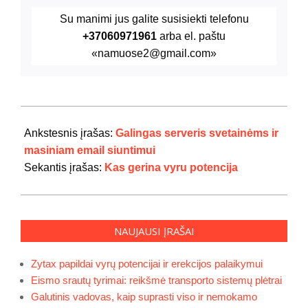
Su manimi jus galite susisiekti telefonu
+37060971961
arba el. paštu
«namuose2@gmail.com»
2020-
08-
Ankstesnis įrašas:
Galingas serveris svetainėms ir
25
masiniam email siuntimui
Sekantis įrašas:
Kas gerina vyru potencija
NAUJAUSI ĮRAŠAI
Zytax papildai vyrų potencijai ir erekcijos palaikymui
Eismo srautų tyrimai: reikšmė transporto sistemų plėtrai
Galutinis vadovas, kaip suprasti viso ir nemokamo