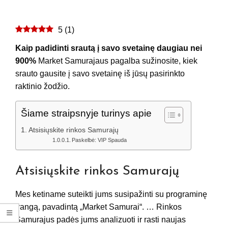
5
(
1
)
Kaip padidinti srautą į savo svetainę daugiau nei
900%
Market Samurajaus pagalba sužinosite, kiek
srauto gausite į savo svetainę iš jūsų pasirinkto
raktinio žodžio.
Šiame straipsnyje turinys apie
Atsisiųskite rinkos Samurajų
Paskelbė: VIP Spauda
Atsisiųskite
rinkos Samurajų
Mes ketiname suteikti jums susipažinti su programinę
įrangą, pavadintą „Market Samurai“. … Rinkos
Samurajus padės jums analizuoti ir rasti naujas