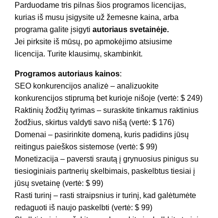
Parduodame tris pilnas šios programos licencijas,
kurias iš musu įsigysite už žemesne kaina, arba
programa galite įsigyti
autoriaus svetainėje.
Jei pirksite iš mūsų, po apmokėjimo atsiusime
licencija. Turite klausimų, skambinkit.
Programos autoriaus kainos
:
SEO konkurencijos analizė – analizuokite
konkurencijos stiprumą bet kurioje nišoje (vertė: $ 249)
Raktinių žodžių tyrimas – suraskite tinkamus raktinius
žodžius, skirtus valdyti savo nišą (vertė: $ 176)
Domenai – pasirinkite domeną, kuris padidins jūsų
reitingus paieškos sistemose (vertė: $ 99)
Monetizacija – paversti srautą į grynuosius pinigus su
tiesioginiais partnerių skelbimais, paskelbtus tiesiai į
jūsų svetainę (vertė: $ 99)
Rasti turinį – rasti straipsnius ir turinį, kad galėtumėte
redaguoti iš naujo paskelbti (vertė: $ 99)