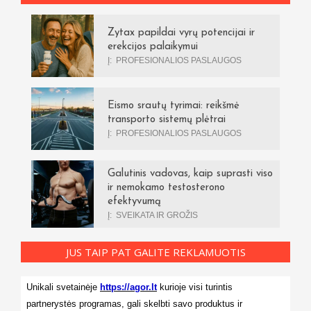
Zytax papildai vyrų potencijai ir
erekcijos palaikymui
Į:
PROFESIONALIOS PASLAUGOS
Eismo srautų tyrimai: reikšmė
transporto sistemų plėtrai
Į:
PROFESIONALIOS PASLAUGOS
Galutinis vadovas, kaip suprasti viso
ir nemokamo testosterono
efektyvumą
Į:
SVEIKATA IR GROŽIS
JUS TAIP PAT GALITE REKLAMUOTIS
Unikali svetainėje
https://agor.lt
kurioje visi turintis
partnerystės programas, gali skelbti savo produktus ir