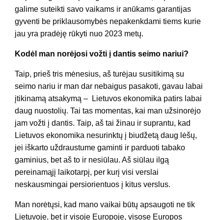
galime suteikti savo vaikams ir anūkams garantijas
gyventi be priklausomybės nepakenkdami tiems kurie
jau yra pradėję rūkyti nuo 2023 metų.
Kodėl man norėjosi vožti į dantis seimo nariui?
Taip, prieš tris mėnesius, aš turėjau susitikimą su
seimo nariu ir man dar nebaigus pasakoti, gavau labai
įtikinamą atsakymą – Lietuvos ekonomika patirs labai
daug nuostolių. Tai tas momentas, kai man užsinorėjo
jam vožti į dantis. Taip, aš tai žinau ir suprantu, kad
Lietuvos ekonomika nesurinktų į biudžetą daug lėšų,
jei iškarto uždraustume gaminti ir parduoti tabako
gaminius, bet aš to ir nesiūlau. Aš siūlau ilgą
pereinamąjį laikotarpį, per kurį visi verslai
neskausmingai persiorientuos į kitus verslus.
Man norėtųsi, kad mano vaikai būtų apsaugoti ne tik
Lietuvoje, bet ir visoje Europoje, visose Europos