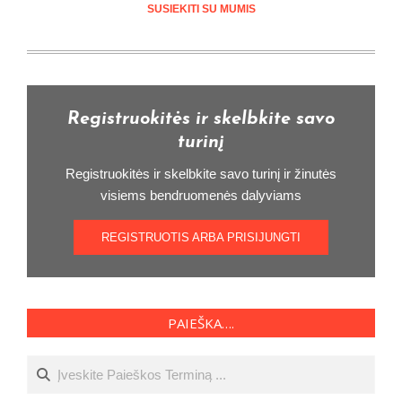
SUSIEKITI SU MUMIS
Registruokitės ir skelbkite savo
turinį
Registruokitės ir skelbkite savo turinį ir žinutės
visiems bendruomenės dalyviams
REGISTRUOTIS ARBA PRISIJUNGTI
PAIEŠKA….
Ieškoti