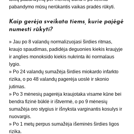
pabandymo mūsų nerūkantis vaikas pradės rūkyti.
Kaip gerėja sveikata tiems, kurie pajėgė
numesti rūkyti?
» Jau po 8 valandų normalizuojasi širdies ritmas,
kraujo spaudimas, padidėja deguonies kiekis kraujyje
ir anglies monoksido kiekis nukrinta iki normalaus
lygio.
» Po 24 valandų sumažėja širdies miokardo infarkto
rizika, o po 48 valandų pagerėja uoslė ir skonio
jutimas.
» Po 3 mėnesių pagerėja kraujotaka visame kūne bei
bendra fizinė būklė ir ištvermė, o po 9 mėnesių
sumažėja oro stygius ir išnyksta varginantis kosulys ir
nuovargis.
» Po 1 metų perpus sumažėja išeminės širdies ligos
rizika.