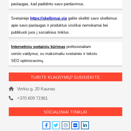
paslaugas, kad padidintu savo pardavimus.
Svetainėje
https://skelbimai.vip
galite skelbti savo skelbimus
apie savo paslaugas ir produktus visiškai nemokamai bei
publikuoti juos į socialinius tinklus.
Internetinių svetainių kūrimas
profesionaliam
verslo valdymui, su maksimaliu svetainės ir tekstu
SEO optimizavimų.
TURITE KLAUSYMŲ? SUSISIEKITE.
Verkiu g. 20 Kaunas
+370 609 71961
SOCIALINIAI TINKLAI