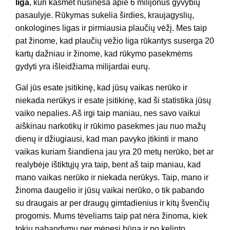
liga
, kuri kasmet nusineša apie 6 milijonus gyvybių
pasaulyje. Rūkymas sukelia širdies, kraujagyslių,
onkologines ligas ir pirmiausia plaučių vėžį. Mes taip
pat žinome, kad plaučių vėžio liga rūkantys suserga 20
kartų dažniau ir žinome, kad rūkymo pasekmėms
gydyti yra išleidžiama milijardai eurų.
Gal jūs esate įsitikinę, kad jūsų vaikas nerūko ir
niekada nerūkys ir esate įsitikinę, kad ši statistika jūsų
vaiko nepalies. Aš irgi taip maniau, nes savo vaikui
aiškinau narkotikų ir rūkimo pasekmes jau nuo mažų
dienų ir džiugiausi, kad man pavyko įtikinti ir mano
vaikas kuriam šiandiena jau yra 20 metų nerūko, bet ar
realybėje ištiktųjų yra taip, bent aš taip maniau, kad
mano vaikas nerūko ir niekada nerūkys. Taip, mano ir
žinoma daugelio ir jūsų vaikai nerūko, o tik pabando
su draugais ar per draugų gimtadienius ir kitų švenčių
progomis. Mums tėveliams taip pat nėra žinoma, kiek
tokių pabandymų per mėnesį būna ir po kelinto