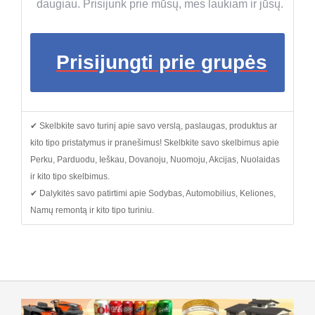
daugiau. Prisijunk prie mūsų, mes laukiam ir jūsų.
Prisijungti prie grupės
✔ Skelbkite savo turinį apie savo verslą, paslaugas, produktus ar
kito tipo pristatymus ir pranešimus! Skelbkite savo skelbimus apie
Perku, Parduodu, Ieškau, Dovanoju, Nuomoju, Akcijas, Nuolaidas
ir kito tipo skelbimus.
✔ Dalykitės savo patirtimi apie Sodybas, Automobilius, Keliones,
Namų remontą ir kito tipo turiniu.