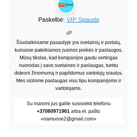
Paskelbė:
VIP Spauda
Šiuolaikiniame pasaulyje yra svetainių ir portalų,
kuriuose pateikiamos įvairios prekės ir paslaugos.
Mūsų tikslas, kad kompanijos gautu vertingas
nuorodas į savo svetaines ir paslaugas, turėtu
didesni žinomumą ir papildomus vartotojų srautus.
Mes siūlome paslaugas visu tipu kompanijoms ir
vartotojams.
Su manimi jus galite susisiekti telefonu
+37060971961
arba el. paštu
«namuose2@gmail.com»