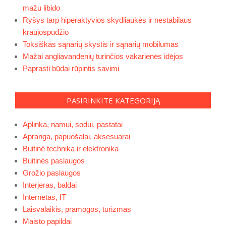
mažu libido
Ryšys tarp hiperaktyvios skydliaukės ir nestabilaus
kraujospūdžio
Toksiškas sąnarių skystis ir sąnarių mobilumas
Mažai angliavandenių turinčios vakarienės idėjos
Paprasti būdai rūpintis savimi
PASIRINKITE KATEGORIJĄ
Aplinka, namui, sodui, pastatai
Apranga, papuošalai, aksesuarai
Buitinė technika ir elektronika
Buitinės paslaugos
Grožio paslaugos
Interjeras, baldai
Internetas, IT
Laisvalaikis, pramogos, turizmas
Maisto papildai