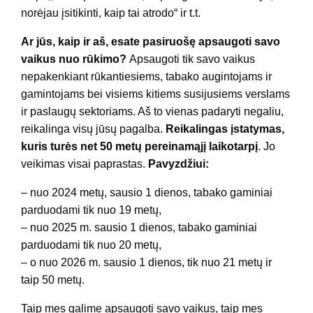
norėjau įsitikinti, kaip tai atrodo“ ir t.t.
Ar jūs, kaip ir aš, esate pasiruošę apsaugoti savo
vaikus nuo rūkimo?
Apsaugoti tik savo vaikus
nepakenkiant rūkantiesiems, tabako augintojams ir
gamintojams bei visiems kitiems susijusiems verslams
ir paslaugų sektoriams. Aš to vienas padaryti negaliu,
reikalinga visų jūsų pagalba.
Reikalingas įstatymas,
kuris turės net 50 metų pereinamąjį laikotarpį
. Jo
veikimas visai paprastas.
Pavyzdžiui:
– nuo 2024 metų, sausio 1 dienos, tabako gaminiai
parduodami tik nuo 19 metų,
– nuo 2025 m. sausio 1 dienos, tabako gaminiai
parduodami tik nuo 20 metų,
– o nuo 2026 m. sausio 1 dienos, tik nuo 21 metų ir
taip 50 metų.
Taip mes galime apsaugoti savo vaikus, taip mes