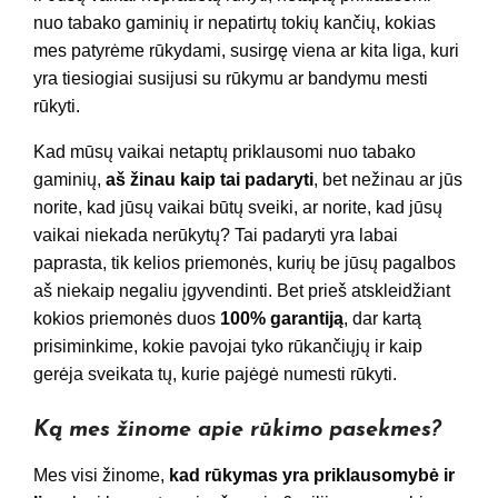
nuo tabako gaminių ir nepatirtų tokių kančių, kokias
mes patyrėme rūkydami, susirgę viena ar kita liga, kuri
yra tiesiogiai susijusi su rūkymu ar bandymu mesti
rūkyti.
Kad mūsų vaikai netaptų priklausomi nuo tabako
gaminių,
aš žinau kaip tai padaryti
, bet nežinau ar jūs
norite, kad jūsų vaikai būtų sveiki, ar norite, kad jūsų
vaikai niekada nerūkytų? Tai padaryti yra labai
paprasta, tik kelios priemonės, kurių be jūsų pagalbos
aš niekaip negaliu įgyvendinti. Bet prieš atskleidžiant
kokios priemonės duos
100% garantiją
, dar kartą
prisiminkime, kokie pavojai tyko rūkančiųjų ir kaip
gerėja sveikata tų, kurie pajėgė numesti rūkyti.
Ką mes žinome apie rūkimo pasekmes?
Mes visi žinome,
kad rūkymas yra priklausomybė ir