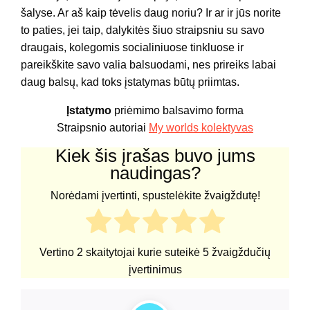
šalyse. Ar aš kaip tėvelis daug noriu? Ir ar ir jūs norite
to paties, jei taip, dalykitės šiuo straipsniu su savo
draugais, kolegomis socialiniuose tinkluose ir
pareikškite savo valia balsuodami, nes prireiks labai
daug balsų, kad toks įstatymas būtų priimtas.
Įstatymo
priėmimo balsavimo forma
Straipsnio autoriai
My worlds kolektyvas
Kiek šis įrašas buvo jums
naudingas?
Norėdami įvertinti, spustelėkite žvaigždutę!
Vertino
2
skaitytojai kurie suteikė
5
žvaigždučių
įvertinimus