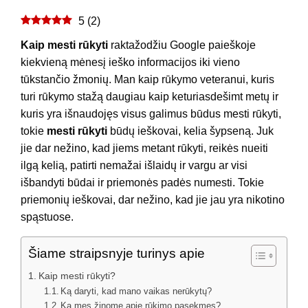
5
(
2
)
Kaip mesti rūkyti
raktažodžiu Google paieškoje
kiekvieną mėnesį ieško informacijos iki vieno
tūkstančio žmonių. Man kaip rūkymo veteranui, kuris
turi rūkymo stažą daugiau kaip keturiasdešimt metų ir
kuris yra išnaudojęs visus galimus būdus mesti rūkyti,
tokie
mesti rūkyti
būdų ieškovai, kelia šypseną. Juk
jie dar nežino, kad jiems metant rūkyti, reikės nueiti
ilgą kelią, patirti nemažai išlaidų ir vargu ar visi
išbandyti būdai ir priemonės padės numesti. Tokie
priemonių ieškovai, dar nežino, kad jie jau yra nikotino
spąstuose.
Šiame straipsnyje turinys apie
Kaip mesti rūkyti?
Ką daryti, kad mano vaikas nerūkytų?
Ką mes žinome apie rūkimo pasekmes?