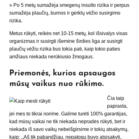
» Po 5 metų sumažėja smegenų insulto rizika ir perpus
sumažėja plaučių, burnos ir gerklų vėžio susirgimo
rizika.
Metus rūkyti, reikės net 10-15 metų, kol išsivalys visas
organizmas ir susirgti išemine širdies liga ar susirgti
plaučių vėžiu rizika bus tokia pati, kaip tokio paties
amžiaus niekada nerūkiusio žmogaus.
Priemonės, kurios apsaugos
mūsų vaikus nuo rūkimo.
Čia taip
paprasta,
jei mes to tikrai norime. Galime turėti 100% garantijas,
kad mūsų vaikai ne tik niekada nepradės rūkyti, bet ir
niekada iš savo vaikų nebeišgirsime ir tokių atsakymų,
kaip: ,,Aš tik pabandžiau, nepatogu buvo atsisakyti,