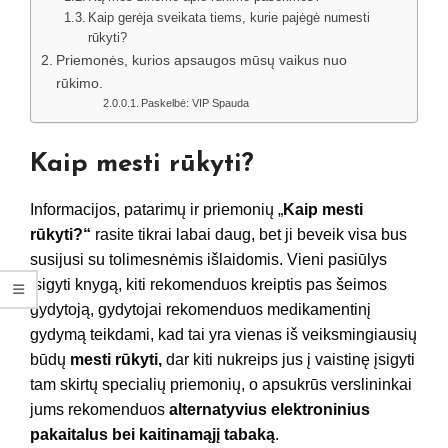
Kaip gerėja sveikata tiems, kurie pajėgė numesti
rūkyti?
Priemonės, kurios apsaugos mūsų vaikus nuo
rūkimo.
Paskelbė: VIP Spauda
Kaip mesti rūkyti?
Informacijos, patarimų ir priemonių „
Kaip mesti
rūkyti?“
rasite tikrai labai daug, bet ji beveik visa bus
susijusi su tolimesnėmis išlaidomis. Vieni pasiūlys
įsigyti knygą, kiti rekomenduos kreiptis pas šeimos
gydytoją, gydytojai rekomenduos medikamentinį
gydymą teikdami, kad tai yra vienas iš veiksmingiausių
būdų
mesti rūkyti,
dar kiti nukreips jus į vaistinę įsigyti
tam skirtų specialių priemonių, o apsukrūs verslininkai
jums rekomenduos
alternatyvius elektroninius
pakaitalus bei kaitinamąjį tabaką
.