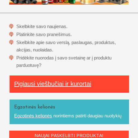
Skelbkite savo naujienas.
Platinkite savo pranešimus.
Skelbkite apie savo verslą, paslaugas, produktus,
akcijas, nuolaidas.
Pridėkite nuorodas į savo svetainę ar į produktu
parduotuvę?
Pigiausi viešbučiai ir kurortai
Egzotinės kelionės
Egzotinės kelionės
norintiems patirti daugiau nuotykių
NAUJAI PASKELBTI PRODUKTAI