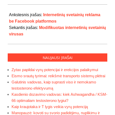
2022-
11-
Ankstesnis įrašas:
Internetinių svetainių reklama
12
be Facebook platformos
Sekantis įrašas:
Modifikuotas internetinių svetainių
virusas
NAUJAUSI ĮRAŠAI
Zytax papildai vyrų potencijai ir erekcijos palaikymui
Eismo srautų tyrimai: reikšmė transporto sistemų plėtrai
Galutinis vadovas, kaip suprasti viso ir nemokamo
testosterono efektyvumą
Kasdienio dozavimo vadovas: kiek Ashwagandha / KSM-
66 optimaliam testosterono lygiui?
Kaip kraujotaka ir T lygis veikia vyrų potenciją
Manopauzė: kovoti su svorio padidėjimu, nuplikimu ir