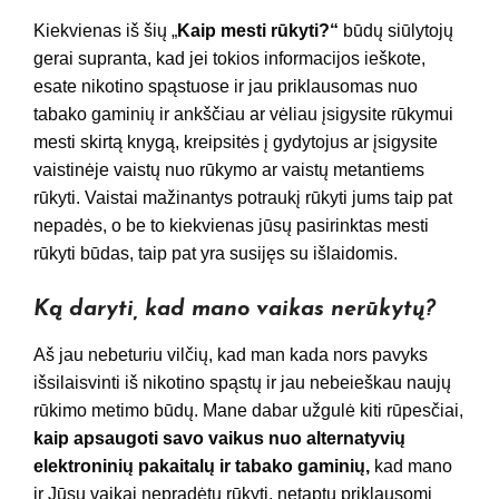
Kiekvienas iš šių „
Kaip mesti rūkyti?“
būdų siūlytojų
gerai supranta, kad jei tokios informacijos ieškote,
esate nikotino spąstuose ir jau priklausomas nuo
tabako gaminių ir ankščiau ar vėliau įsigysite rūkymui
mesti skirtą knygą, kreipsitės į gydytojus ar įsigysite
vaistinėje vaistų nuo rūkymo ar vaistų metantiems
rūkyti. Vaistai mažinantys potraukį rūkyti jums taip pat
nepadės, o be to kiekvienas jūsų pasirinktas mesti
rūkyti būdas, taip pat yra susijęs su išlaidomis.
Ką daryti, kad mano vaikas nerūkytų?
Aš jau nebeturiu vilčių, kad man kada nors pavyks
išsilaisvinti iš nikotino spąstų ir jau nebeieškau naujų
rūkimo metimo būdų. Mane dabar užgulė kiti rūpesčiai,
kaip apsaugoti savo vaikus nuo alternatyvių
elektroninių pakaitalų ir tabako gaminių,
kad mano
ir Jūsų vaikai nepradėtų rūkyti, netaptų priklausomi