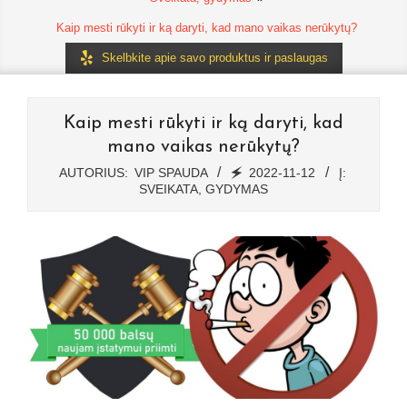
Kaip mesti rūkyti ir ką daryti, kad mano vaikas nerūkytų?
Skelbkite apie savo produktus ir paslaugas
Kaip mesti rūkyti ir ką daryti, kad
mano vaikas nerūkytų?
AUTORIUS:
VIP SPAUDA
🗲
2022-11-12
Į:
SVEIKATA, GYDYMAS