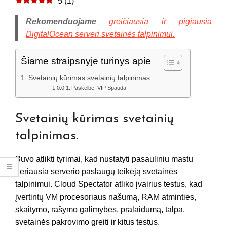
5
(
1
)
Rekomenduojame
greičiausia ir pigiausia
DigitalOcean serveri svetainės talpinimui.
Šiame straipsnyje turinys apie
Svetainių kūrimas svetainių talpinimas.
Paskelbė: VIP Spauda
Svetainių kūrimas svetainių
talpinimas.
Buvo atlikti tyrimai, kad nustatyti pasauliniu mastu
geriausia serverio paslaugų teikėją svetainės
talpinimui. Cloud Spectator atliko įvairius testus, kad
įvertintų VM procesoriaus našumą, RAM atminties,
skaitymo, rašymo galimybes, pralaidumą, talpa,
svetainės pakrovimo greiti ir kitus testus.