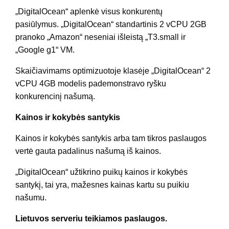
„DigitalOcean“ aplenkė visus konkurentų
pasiūlymus. „DigitalOcean“ standartinis 2 vCPU 2GB
pranoko „Amazon“ neseniai išleistą „T3.small ir
„Google g1“ VM.
Skaičiavimams optimizuotoje klasėje „DigitalOcean“ 2
vCPU 4GB modelis pademonstravo ryšku
konkurencinį našumą.
Kainos ir kokybės santykis
Kainos ir kokybės santykis arba tam tikros paslaugos
vertė gauta padalinus našumą iš kainos.
„DigitalOcean“ užtikrino puikų kainos ir kokybės
santykį, tai yra, mažesnes kainas kartu su puikiu
našumu.
Lietuvos serveriu teikiamos paslaugos.