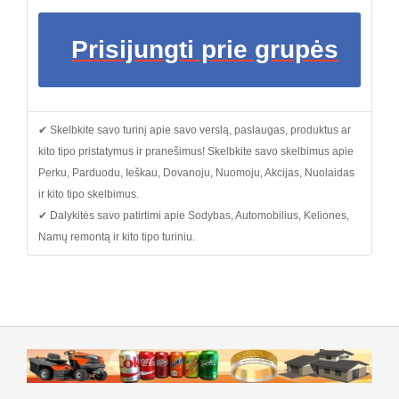
Prisijungti prie grupės
✔ Skelbkite savo turinį apie savo verslą, paslaugas, produktus ar
kito tipo pristatymus ir pranešimus! Skelbkite savo skelbimus apie
Perku, Parduodu, Ieškau, Dovanoju, Nuomoju, Akcijas, Nuolaidas
ir kito tipo skelbimus.
✔ Dalykitės savo patirtimi apie Sodybas, Automobilius, Keliones,
Namų remontą ir kito tipo turiniu.