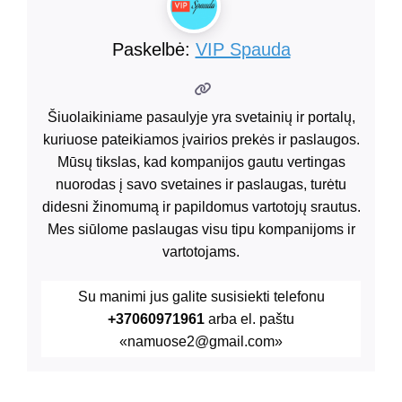
Paskelbė:
VIP Spauda
Šiuolaikiniame pasaulyje yra svetainių ir portalų,
kuriuose pateikiamos įvairios prekės ir paslaugos.
Mūsų tikslas, kad kompanijos gautu vertingas
nuorodas į savo svetaines ir paslaugas, turėtu
didesni žinomumą ir papildomus vartotojų srautus.
Mes siūlome paslaugas visu tipu kompanijoms ir
vartotojams.
Su manimi jus galite susisiekti telefonu
+37060971961
arba el. paštu
«namuose2@gmail.com»