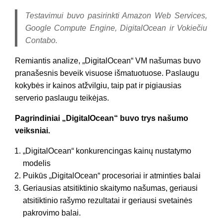
Testavimui buvo pasirinkti Amazon Web Services,
Google Compute Engine, DigitalOcean ir Vokiečiu
Contabo.
Remiantis analize, „DigitalOcean“ VM našumas buvo
pranašesnis beveik visuose išmatuotuose. Paslaugu
kokybės ir kainos atžvilgiu, taip pat ir pigiausias
serverio paslaugu teikėjas.
Pagrindiniai „DigitalOcean“ buvo trys našumo
veiksniai.
„DigitalOcean“ konkurencingas kainų nustatymo
modelis
Puikūs „DigitalOcean“ procesoriai ir atminties balai
Geriausias atsitiktinio skaitymo našumas, geriausi
atsitiktinio rašymo rezultatai ir geriausi svetainės
pakrovimo balai.