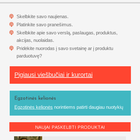
Skelbkite savo naujienas.
Platinkite savo pranešimus.
Skelbkite apie savo verslą, paslaugas, produktus,
akcijas, nuolaidas.
Pridėkite nuorodas į savo svetainę ar į produktu
parduotuvę?
Pigiausi viešbučiai ir kurortai
Egzotinės kelionės
Egzotinės kelionės
norintiems patirti daugiau nuotykių
NAUJAI PASKELBTI PRODUKTAI