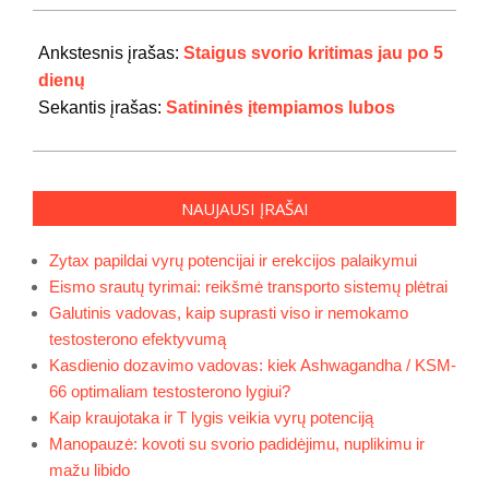
2020-
07-
Ankstesnis įrašas:
Staigus svorio kritimas jau po 5
12
dienų
Sekantis įrašas:
Satininės įtempiamos lubos
NAUJAUSI ĮRAŠAI
Zytax papildai vyrų potencijai ir erekcijos palaikymui
Eismo srautų tyrimai: reikšmė transporto sistemų plėtrai
Galutinis vadovas, kaip suprasti viso ir nemokamo
testosterono efektyvumą
Kasdienio dozavimo vadovas: kiek Ashwagandha / KSM-
66 optimaliam testosterono lygiui?
Kaip kraujotaka ir T lygis veikia vyrų potenciją
Manopauzė: kovoti su svorio padidėjimu, nuplikimu ir
mažu libido