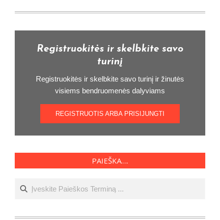
Registruokitės ir skelbkite savo
turinį
Registruokitės ir skelbkite savo turinį ir žinutės
visiems bendruomenės dalyviams
REGISTRUOTIS ARBA PRISIJUNGTI
PAIEŠKA….
Ieškoti