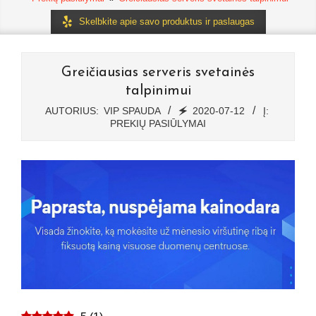
Skelbkite apie savo produktus ir paslaugas
Greičiausias serveris svetainės
talpinimui
AUTORIUS:
VIP SPAUDA
🗲
2020-07-12
Į:
PREKIŲ PASIŪLYMAI