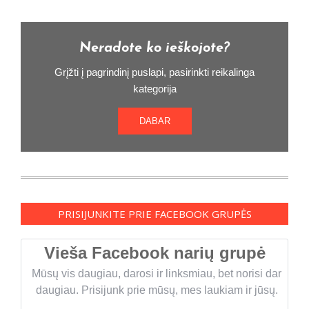
Neradote ko ieškojote?
Grįžti į pagrindinį puslapi, pasirinkti reikalinga
kategorija
DABAR
PRISIJUNKITE PRIE FACEBOOK GRUPĖS
Vieša Facebook narių grupė
Mūsų vis daugiau, darosi ir linksmiau, bet norisi dar
daugiau. Prisijunk prie mūsų, mes laukiam ir jūsų.