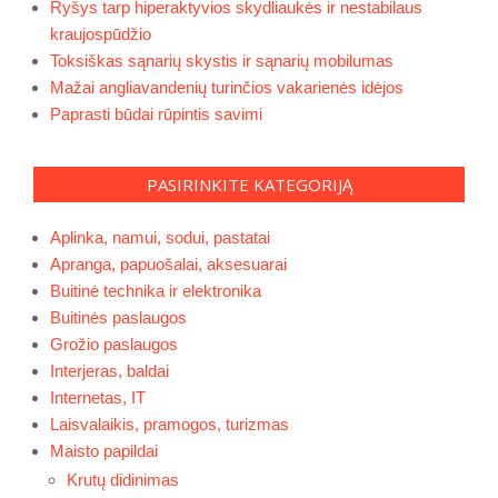
Ryšys tarp hiperaktyvios skydliaukės ir nestabilaus
kraujospūdžio
Toksiškas sąnarių skystis ir sąnarių mobilumas
Mažai angliavandenių turinčios vakarienės idėjos
Paprasti būdai rūpintis savimi
PASIRINKITE KATEGORIJĄ
Aplinka, namui, sodui, pastatai
Apranga, papuošalai, aksesuarai
Buitinė technika ir elektronika
Buitinės paslaugos
Grožio paslaugos
Interjeras, baldai
Internetas, IT
Laisvalaikis, pramogos, turizmas
Maisto papildai
Krutų didinimas