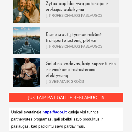
Zytax papildai vyrų potencijai ir
erekcijos palaikymui
Į:
PROFESIONALIOS PASLAUGOS
Eismo srautų tyrimai: reikšmė
transporto sistemų plėtrai
Į:
PROFESIONALIOS PASLAUGOS
Galutinis vadovas, kaip suprasti viso
ir nemokamo testosterono
efektyvumą
Į:
SVEIKATA IR GROŽIS
JUS TAIP PAT GALITE REKLAMUOTIS
Unikali svetainėje
https://agor.lt
kurioje visi turintis
partnerystės programas, gali skelbti savo produktus ir
paslaugas, kad padidintu savo pardavimus.