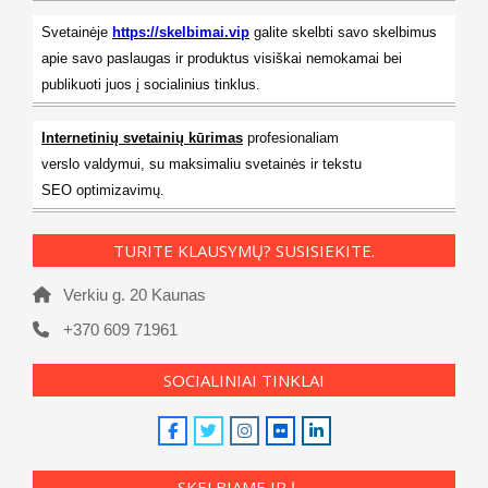
Svetainėje
https://skelbimai.vip
galite skelbti savo skelbimus
apie savo paslaugas ir produktus visiškai nemokamai bei
publikuoti juos į socialinius tinklus.
Internetinių svetainių kūrimas
profesionaliam
verslo valdymui, su maksimaliu svetainės ir tekstu
SEO optimizavimų.
TURITE KLAUSYMŲ? SUSISIEKITE.
Verkiu g. 20 Kaunas
+370 609 71961
SOCIALINIAI TINKLAI
SKELBIAME IR Į …