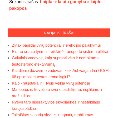
28
Sekantis įrašas:
Laiptai » laiptu gamyba » laiptu
pakopos
NAUJAUSI ĮRAŠAI
Zytax papildai vyrų potencijai ir erekcijos palaikymui
Eismo srautų tyrimai: reikšmė transporto sistemų plėtrai
Galutinis vadovas, kaip suprasti viso ir nemokamo
testosterono efektyvumą
Kasdienio dozavimo vadovas: kiek Ashwagandha / KSM-
66 optimaliam testosterono lygiui?
Kaip kraujotaka ir T lygis veikia vyrų potenciją
Manopauzė: kovoti su svorio padidėjimu, nuplikimu ir
mažu libido
Ryšys tarp hiperaktyvios skydliaukės ir nestabilaus
kraujospūdžio
Toksiškas sąnarių skystis ir sąnarių mobilumas