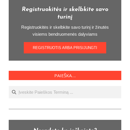
Registruokitės ir skelbkite savo
turinį
Registruokitės ir skelbkite savo turinį ir žinutės
visiems bendruomenės dalyviams
REGISTRUOTIS ARBA PRISIJUNGTI
PAIEŠKA….
Ieškoti