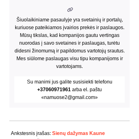
Šiuolaikiniame pasaulyje yra svetainių ir portalų,
kuriuose pateikiamos įvairios prekės ir paslaugos.
Mūsų tikslas, kad kompanijos gautu vertingas
nuorodas į savo svetaines ir paslaugas, turėtu
didesni žinomumą ir papildomus vartotojų srautus.
Mes siūlome paslaugas visu tipu kompanijoms ir
vartotojams.
Su manimi jus galite susisiekti telefonu
+37060971961
arba el. paštu
«namuose2@gmail.com»
2020-
04-
Ankstesnis įrašas:
Sienų dažymas Kaune