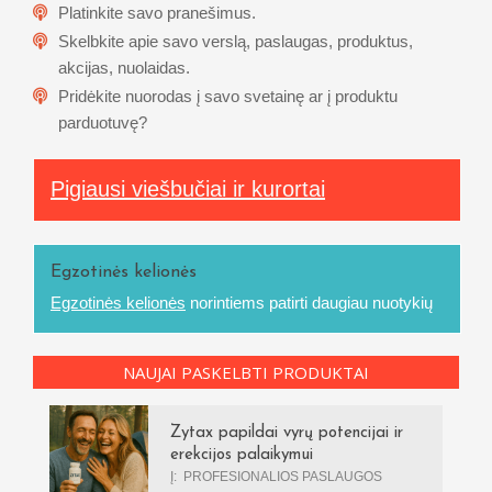
Platinkite savo pranešimus.
Skelbkite apie savo verslą, paslaugas, produktus,
akcijas, nuolaidas.
Pridėkite nuorodas į savo svetainę ar į produktu
parduotuvę?
Pigiausi viešbučiai ir kurortai
Egzotinės kelionės
Egzotinės kelionės
norintiems patirti daugiau nuotykių
NAUJAI PASKELBTI PRODUKTAI
Zytax papildai vyrų potencijai ir
erekcijos palaikymui
Į:
PROFESIONALIOS PASLAUGOS