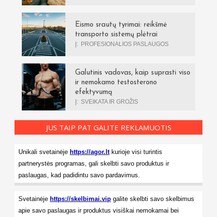
Eismo srautų tyrimai: reikšmė
transporto sistemų plėtrai
Į:
PROFESIONALIOS PASLAUGOS
Galutinis vadovas, kaip suprasti viso
ir nemokamo testosterono
efektyvumą
Į:
SVEIKATA IR GROŽIS
JUS TAIP PAT GALITE REKLAMUOTIS
Unikali svetainėje
https://agor.lt
kurioje visi turintis
partnerystės programas, gali skelbti savo produktus ir
paslaugas, kad padidintu savo pardavimus.
Svetainėje
https://skelbimai.vip
galite skelbti savo skelbimus
apie savo paslaugas ir produktus visiškai nemokamai bei