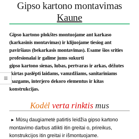
Gipso kartono montavimas
Kaune
Gipso kartono plokštes montuojame ant karkaso
(karkasinis montavimas) ir klijuojame tiesiog ant
paviršiaus (bekarkasis montavimas). Esame šios srities
profesionalai ir galime jums sukurti
gipso kartono sienas, lubas, pertvaras ir arkas, dėžutes
skirtas paslėpti laidams, vamzdžiams, sanitariniams
mazgams, interjero dekoro elementus ir kitas
konstrukcijas.
Kodėl
verta rinktis
mus
Mūsų daugiametė patirtis leidžia gipso kartono
►
montavimo darbus atlikti itin greitai o, prireikus,
konstrukcijos itin greitai ir išmontuojame.