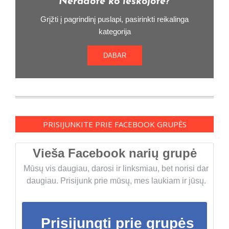
Neradote ko ieškojote?
Grįžti į pagrindinį puslapi, pasirinkti reikalinga
kategorija
DABAR
PRISIJUNKITE PRIE FACEBOOK GRUPĖS
Vieša Facebook narių grupė
Mūsų vis daugiau, darosi ir linksmiau, bet norisi dar
daugiau. Prisijunk prie mūsų, mes laukiam ir jūsų.
Prisijungti prie grupės