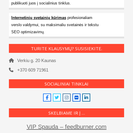
publikuoti juos į socialinius tinklus.
Internetinių svetainių kūrimas
profesionaliam
verslo valdymui, su maksimaliu svetainės ir tekstu
SEO optimizavimų.
TURITE KLAUSYMŲ? SUSISIEKITE.
Verkiu g. 20 Kaunas
+370 609 71961
SOCIALINIAI TINKLAI
SKELBIAME IR Į …
VIP Spauda – feedburner.com