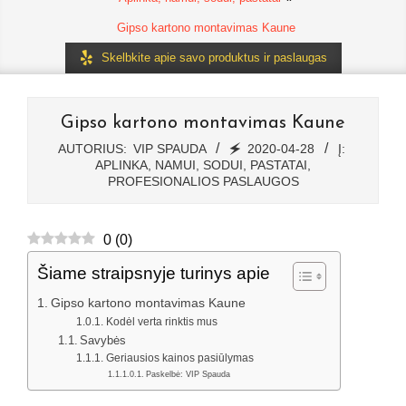
Gipso kartono montavimas Kaune
Skelbkite apie savo produktus ir paslaugas
Gipso kartono montavimas Kaune
AUTORIUS:
VIP SPAUDA
🗲
2020-04-28
Į:
APLINKA, NAMUI, SODUI, PASTATAI
,
PROFESIONALIOS PASLAUGOS
0
(
0
)
Šiame straipsnyje turinys apie
Gipso kartono montavimas Kaune
Kodėl verta rinktis mus
Savybės
Geriausios kainos pasiūlymas
Paskelbė: VIP Spauda