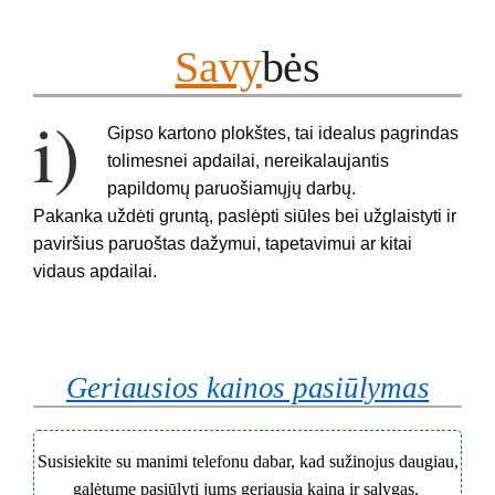
Savy
bės
i)
Gipso kartono plokštes, tai idealus pagrindas
tolimesnei apdailai, nereikalaujantis
papildomų paruošiamųjų darbų.
Pakanka uždėti gruntą, paslėpti siūles bei užglaistyti ir
paviršius paruoštas dažymui, tapetavimui ar kitai
vidaus apdailai.
Geriausios kainos pasiūlymas
Susisiekite su manimi telefonu dabar, kad sužinojus daugiau,
galėtume pasiūlyti jums geriausia kainą ir sąlygas.