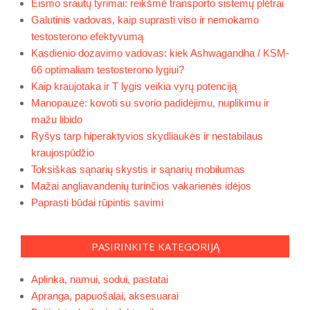
Eismo srautų tyrimai: reikšmė transporto sistemų plėtrai
Galutinis vadovas, kaip suprasti viso ir nemokamo
testosterono efektyvumą
Kasdienio dozavimo vadovas: kiek Ashwagandha / KSM-
66 optimaliam testosterono lygiui?
Kaip kraujotaka ir T lygis veikia vyrų potenciją
Manopauzė: kovoti su svorio padidėjimu, nuplikimu ir
mažu libido
Ryšys tarp hiperaktyvios skydliaukės ir nestabilaus
kraujospūdžio
Toksiškas sąnarių skystis ir sąnarių mobilumas
Mažai angliavandenių turinčios vakarienės idėjos
Paprasti būdai rūpintis savimi
PASIRINKITE KATEGORIJĄ
Aplinka, namui, sodui, pastatai
Apranga, papuošalai, aksesuarai