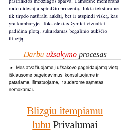
pasirinktos medžiagos spalva. Tamsesnė membrana
rodo didesnį atspindžio procentą. Tokia tekstūra ne
tik tirpdo natūralu aukštį, bet ir atspindi viską, kas
yra kambaryje. Toks efektas žymiai vizualiai
padidina plotą, sukurdamas begalinio aukščio
iliuziją
Darbu
užsakymo
procesas
Mes atvažiuojame į užsakovo pageidaujamą vietą,
►
išklausome pageidavimus, konsultuojame ir
patariame, išmatuojame, ir sudarome sąmatas
nemokamai.
Blizgiu itempiamu
lubu
Privalumai