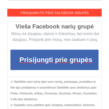
PRISIJUNKITE PRIE FACEBOOK GRUPĖS
Vieša Facebook narių grupė
Mūsų vis daugiau, darosi ir linksmiau, bet norisi dar
daugiau. Prisijunk prie mūsų, mes laukiam ir jūsų.
Prisijungti prie grupės
✔ Skelbkite savo turinį apie savo verslą, paslaugas, produktus ar
kito tipo pristatymus ir pranešimus! Skelbkite savo skelbimus apie
Perku, Parduodu, Ieškau, Dovanoju, Nuomoju, Akcijas, Nuolaidas
ir kito tipo skelbimus.
✔ Dalykitės savo patirtimi apie Sodybas, Automobilius, Keliones,