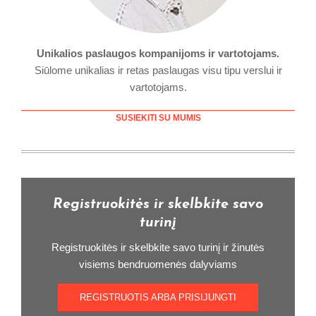
Unikalios paslaugos kompanijoms ir vartotojams.
Siūlome unikalias ir retas paslaugas visu tipu verslui ir
vartotojams.
SUSIEKITI SU MUMIS
Registruokitės ir skelbkite savo
turinį
Registruokitės ir skelbkite savo turinį ir žinutės
visiems bendruomenės dalyviams
REGISTRUOTIS ARBA PRISIJUNGTI