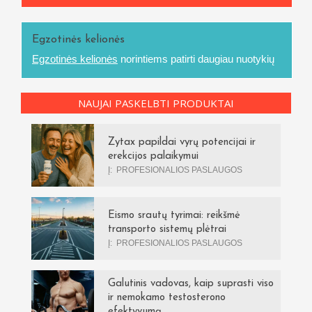
Egzotinės kelionės
Egzotinės kelionės
norintiems patirti daugiau nuotykių
NAUJAI PASKELBTI PRODUKTAI
Zytax papildai vyrų potencijai ir
erekcijos palaikymui
Į:
PROFESIONALIOS PASLAUGOS
Eismo srautų tyrimai: reikšmė
transporto sistemų plėtrai
Į:
PROFESIONALIOS PASLAUGOS
Galutinis vadovas, kaip suprasti viso
ir nemokamo testosterono
efektyvumą