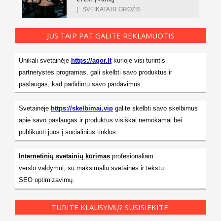
Į:
SVEIKATA IR GROŽIS
JUS TAIP PAT GALITE REKLAMUOTIS
Unikali svetainėje
https://agor.lt
kurioje visi turintis
partnerystės programas, gali skelbti savo produktus ir
paslaugas, kad padidintu savo pardavimus.
Svetainėje
https://skelbimai.vip
galite skelbti savo skelbimus
apie savo paslaugas ir produktus visiškai nemokamai bei
publikuoti juos į socialinius tinklus.
Internetinių svetainių kūrimas
profesionaliam
verslo valdymui, su maksimaliu svetainės ir tekstu
SEO optimizavimų.
TURITE KLAUSYMŲ? SUSISIEKITE.