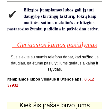
✔
Blizgios įtempiamos lubos gali įgauti
daugybę skirtingų faktūrų, tokių kaip
matinės, satino, metalinės ar blizgios –
pastarosios žymiai padidina ir pašviesina erdvę.
Geriausios kainos pasiūlymas
Susisiekite su mumis telefonu dabar, kad sužinojus
daugiau, galėtume pasiūlyti jums geriausia kainą ir
sąlygas.
Įtempiamos lubos Vilniaus ir Utenos aps.
8 612
37932
Kiek šis įrašas buvo jums