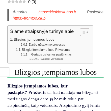
0
(
0
)
Autorius
https://kitokioslubos.lt
Paskelbė
https://fromtoo.club
Šiame straipsnyje turinys apie
Blizgios įtempiamos lubos
Darbu užsakymo procesas
Blizgiu itempiamu lubu Privalumai
Geriausios kainos pasiūlymas
Paskelbė: VIP Spauda
Blizgios įtempiamos lubos
Blizgios įtempiamos lubos, kur
paslaptis?
Priežastis ta, kad naudojama blizganti
medžiagos danga daro ją beveik tokią pat
atspindinčią kaip veidrodis. Atspindimo gylį lemia