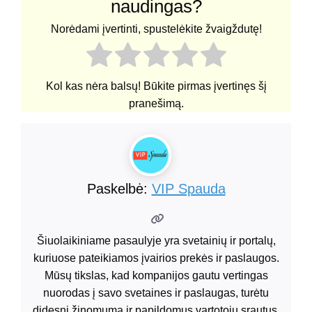
naudingas?
Norėdami įvertinti, spustelėkite žvaigždutę!
Kol kas nėra balsų! Būkite pirmas įvertinęs šį
pranešimą.
Paskelbė:
VIP Spauda
Šiuolaikiniame pasaulyje yra svetainių ir portalų,
kuriuose pateikiamos įvairios prekės ir paslaugos.
Mūsų tikslas, kad kompanijos gautu vertingas
nuorodas į savo svetaines ir paslaugas, turėtu
didesni žinomumą ir papildomus vartotojų srautus.