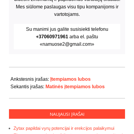
Mes siūlome paslaugas visu tipu kompanijoms ir
vartotojams.
Su manimi jus galite susisiekti telefonu
+37060971961
arba el. paštu
«namuose2@gmail.com»
2020-
07-
Ankstesnis įrašas:
Įtempiamos lubos
04
Sekantis įrašas:
Matinės įtempiamos lubos
NAUJAUSI ĮRAŠAI
Zytax papildai vyrų potencijai ir erekcijos palaikymui