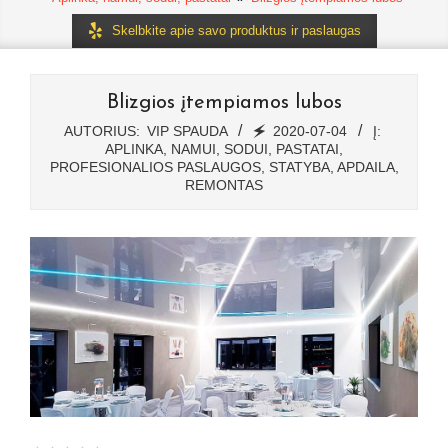
Skelbkite apie savo produktus ir paslaugas
Blizgios įtempiamos lubos
AUTORIUS:
VIP SPAUDA
🗲
2020-07-04
Į:
APLINKA, NAMUI, SODUI, PASTATAI
,
PROFESIONALIOS PASLAUGOS
,
STATYBA, APDAILA,
REMONTAS