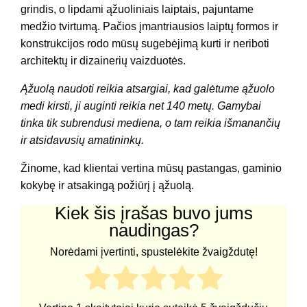
grindis, o lipdami ąžuoliniais laiptais, pajuntame
medžio tvirtumą. Pačios įmantriausios laiptų formos ir
konstrukcijos rodo mūsų sugebėjimą kurti ir neriboti
architektų ir dizainerių vaizduotės.
Ąžuolą naudoti reikia atsargiai, kad galėtume ąžuolo
medi kirsti, ji auginti reikia net 140 metų. Gamybai
tinka tik subrendusi mediena, o tam reikia išmanančių
ir atsidavusių amatininkų.
Žinome, kad klientai vertina mūsų pastangas, gaminio
kokybę ir atsakingą požiūrį į ąžuolą.
Kiek šis įrašas buvo jums
naudingas?
Norėdami įvertinti, spustelėkite žvaigždutę!