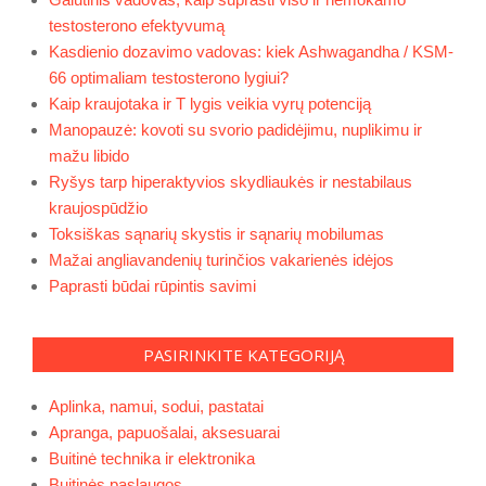
testosterono efektyvumą
Kasdienio dozavimo vadovas: kiek Ashwagandha / KSM-
66 optimaliam testosterono lygiui?
Kaip kraujotaka ir T lygis veikia vyrų potenciją
Manopauzė: kovoti su svorio padidėjimu, nuplikimu ir
mažu libido
Ryšys tarp hiperaktyvios skydliaukės ir nestabilaus
kraujospūdžio
Toksiškas sąnarių skystis ir sąnarių mobilumas
Mažai angliavandenių turinčios vakarienės idėjos
Paprasti būdai rūpintis savimi
PASIRINKITE KATEGORIJĄ
Aplinka, namui, sodui, pastatai
Apranga, papuošalai, aksesuarai
Buitinė technika ir elektronika
Buitinės paslaugos