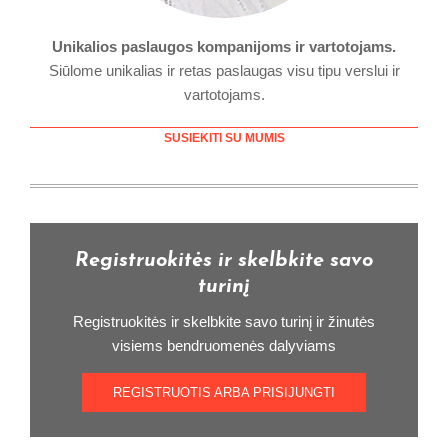
Unikalios paslaugos kompanijoms ir vartotojams.
Siūlome unikalias ir retas paslaugas visu tipu verslui ir
vartotojams.
SUSIEKITI SU MUMIS
Registruokitės ir skelbkite savo
turinį
Registruokitės ir skelbkite savo turinį ir žinutės
visiems bendruomenės dalyviams
REGISTRUOTIS ARBA PRISIJUNGTI