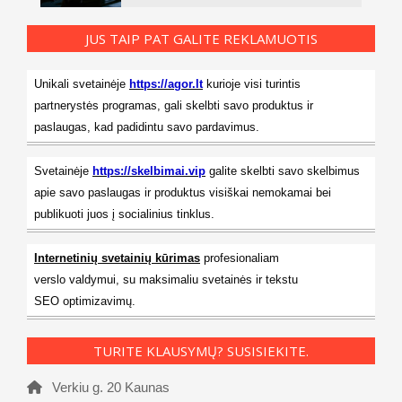
JUS TAIP PAT GALITE REKLAMUOTIS
Unikali svetainėje
https://agor.lt
kurioje visi turintis
partnerystės programas, gali skelbti savo produktus ir
paslaugas, kad padidintu savo pardavimus.
Svetainėje
https://skelbimai.vip
galite skelbti savo skelbimus
apie savo paslaugas ir produktus visiškai nemokamai bei
publikuoti juos į socialinius tinklus.
Internetinių svetainių kūrimas
profesionaliam
verslo valdymui, su maksimaliu svetainės ir tekstu
SEO optimizavimų.
TURITE KLAUSYMŲ? SUSISIEKITE.
Verkiu g. 20 Kaunas