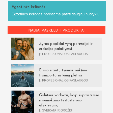
Egzotinės kelionės
Egzotinės kelionės
norintiems patirti daugiau nuotykių
NAUJAI PASKELBTI PRODUKTAI
Zytax papildai vyrų potencijai ir
erekcijos palaikymui
Į:
PROFESIONALIOS PASLAUGOS
Eismo srautų tyrimai: reikšmė
transporto sistemų plėtrai
Į:
PROFESIONALIOS PASLAUGOS
Galutinis vadovas, kaip suprasti viso
ir nemokamo testosterono
efektyvumą
Į:
SVEIKATA IR GROŽIS