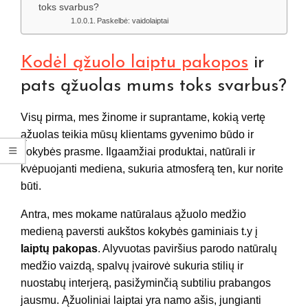
toks svarbus?
Paskelbė: vaidolaiptai
Kodėl ąžuolo laiptu pakopos
ir
pats ąžuolas mums toks svarbus?
Visų pirma, mes žinome ir suprantame, kokią vertę
ąžuolas teikia mūsų klientams gyvenimo būdo ir
kokybės prasme. Ilgaamžiai produktai, natūrali ir
kvėpuojanti mediena, sukuria atmosferą ten, kur norite
būti.
Antra, mes mokame natūralaus ąžuolo medžio
medieną paversti aukštos kokybės gaminiais t.y į
laiptų pakopas
. Alyvuotas paviršius parodo natūralų
medžio vaizdą, spalvų įvairovė sukuria stilių ir
nuostabų interjerą, pasižyminčią subtiliu prabangos
jausmu. Ąžuoliniai laiptai yra namo ašis, jungianti