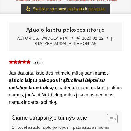
Skelbkite apie savo produktus ir paslaugas
Ąžuolo laiptu pakopos istorija
AUTORIUS:
VAIDOLAIPTAI
🗲
2020-02-22
Į:
STATYBA, APDAILA, REMONTAS
5
(
1
)
Jau daugiau kaip dešimt metų mūsų gaminamos
ąžuolo laiptu pakopos
ir
ąžuoliniai laiptai su
metaline konstrukcija
, padeda žmonėms kurti jaukius
namus, įnešant šiek tiek gamtos į savo asmeninius
namus ir darbo aplinką.
Šiame straipsnyje turinys apie
Kodėl ąžuolo laiptu pakopos ir pats ąžuolas mums