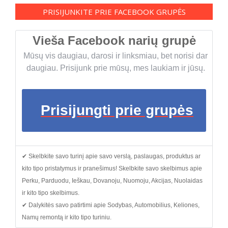
PRISIJUNKITE PRIE FACEBOOK GRUPĖS
Vieša Facebook narių grupė
Mūsų vis daugiau, darosi ir linksmiau, bet norisi dar
daugiau. Prisijunk prie mūsų, mes laukiam ir jūsų.
Prisijungti prie grupės
✔ Skelbkite savo turinį apie savo verslą, paslaugas, produktus ar
kito tipo pristatymus ir pranešimus! Skelbkite savo skelbimus apie
Perku, Parduodu, Ieškau, Dovanoju, Nuomoju, Akcijas, Nuolaidas
ir kito tipo skelbimus.
✔ Dalykitės savo patirtimi apie Sodybas, Automobilius, Keliones,
Namų remontą ir kito tipo turiniu.