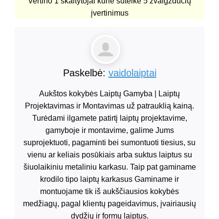
Vertino
1
skaitytojai kurie suteikė
5
žvaigždučių
įvertinimus
Paskelbė:
vaidolaiptai
Aukštos kokybės Laiptų Gamyba | Laiptų
Projektavimas ir Montavimas už patrauklią kainą.
Turėdami ilgamete patirtį laiptų projektavime,
gamyboje ir montavime, galime Jums
suprojektuoti, pagaminti bei sumontuoti tiesius, su
vienu ar keliais posūkiais arba suktus laiptus su
šiuolaikiniu metaliniu karkasu. Taip pat gaminame
krodilo tipo laiptų karkasus Gaminame ir
montuojame tik iš aukščiausios kokybės
medžiagų, pagal klientų pageidavimus, įvairiausių
dydžių ir formų laiptus.