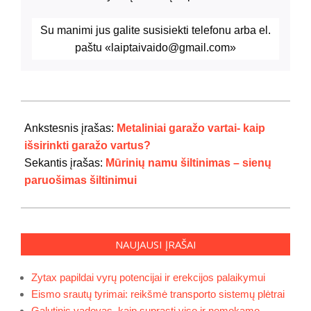
Su manimi jus galite susisiekti telefonu
arba el.
paštu «laiptaivaido@gmail.com»
2020-
02-
Ankstesnis įrašas:
Metaliniai garažo vartai- kaip
22
išsirinkti garažo vartus?
Sekantis įrašas:
Mūrinių namu šiltinimas – sienų
paruošimas šiltinimui
NAUJAUSI ĮRAŠAI
Zytax papildai vyrų potencijai ir erekcijos palaikymui
Eismo srautų tyrimai: reikšmė transporto sistemų plėtrai
Galutinis vadovas, kaip suprasti viso ir nemokamo