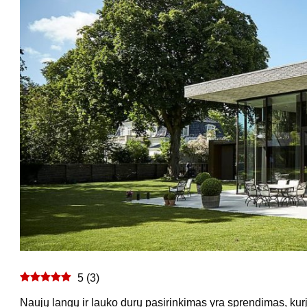
5
(
3
)
Naujų langų ir lauko durų pasirinkimas yra sprendimas, kurį r