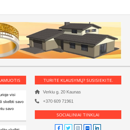
KLAMUOTIS
TURITE KLAUSYMŲ? SUSISIEKITE.
Verkiu g. 20 Kaunas
rioje visi
+370 609 71961
li skelbti savo
ntu savo
SOCIALINIAI TINKLAI
alite skelbti