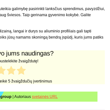
i suteikia galimybę pasirinkti lanksčius sprendimus, pavyzdžiui,
as daug šviesos. Taip gerinama gyvenimo kokybė. Galite
zainą, langai ir durys su aliuminio profiliais gali tapti
suteiks jūsų namams skoningą bendrą įspūdį, kuris jums patiks
uvo jums naudingas?
pustelėkite žvaigždutę!
teikė
5
žvaigždučių įvertinimus
ggroup
| Autoriaus
svetainės URL