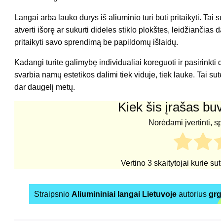
Langai arba lauko durys iš aliuminio turi būti pritaikyti. Ta
atverti išorę ar sukurti dideles stiklo plokštes, leidžianči
pritaikyti savo sprendimą be papildomų išlaidų.
Kadangi turite galimybę individualiai koreguoti ir pasirinkti di
svarbia namų estetikos dalimi tiek viduje, tiek lauke. Tai 
dar daugelį metų.
Kiek šis įrašas b
Norėdami įvertinti, s
Vertino
3
skaitytojai kurie su
Straipsnio
Aliumininiai langai Lietuvoje
autorius
gr