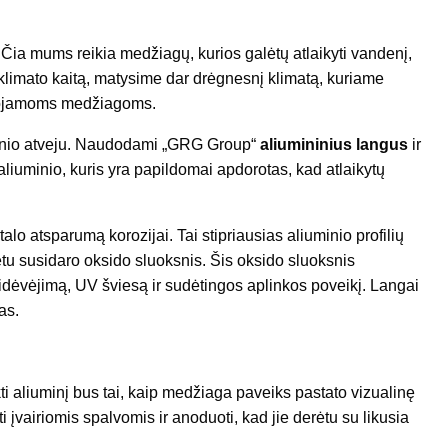
 Čia mums reikia medžiagų, kurios galėtų atlaikyti vandenį,
ą klimato kaitą, matysime dar drėgnesnį klimatą, kuriame
dojamoms medžiagoms.
minio atveju. Naudodami „GRG Group“
aliumininius langus
ir
aliuminio, kuris yra papildomai apdorotas, kad atlaikytų
o atsparumą korozijai. Tai stipriausias aliuminio profilių
etu susidaro oksido sluoksnis. Šis oksido sluoksnis
usidėvėjimą, UV šviesą ir sudėtingos aplinkos poveikį. Langai
as.
i aliuminį bus tai, kaip medžiaga paveiks pastato vizualinę
 įvairiomis spalvomis ir anoduoti, kad jie derėtu su likusia