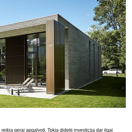
eikia gerai apgalvoti. Tokia didelė investicija dar ilgai