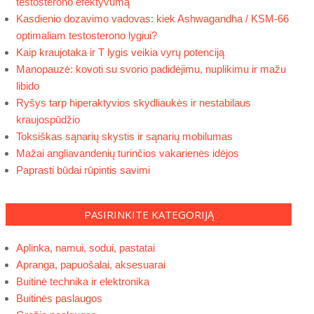
testosterono efektyvumą
Kasdienio dozavimo vadovas: kiek Ashwagandha / KSM-66
optimaliam testosterono lygiui?
Kaip kraujotaka ir T lygis veikia vyrų potenciją
Manopauzė: kovoti su svorio padidėjimu, nuplikimu ir mažu
libido
Ryšys tarp hiperaktyvios skydliaukės ir nestabilaus
kraujospūdžio
Toksiškas sąnarių skystis ir sąnarių mobilumas
Mažai angliavandenių turinčios vakarienės idėjos
Paprasti būdai rūpintis savimi
PASIRINKITE KATEGORIJĄ
Aplinka, namui, sodui, pastatai
Apranga, papuošalai, aksesuarai
Buitinė technika ir elektronika
Buitinės paslaugos