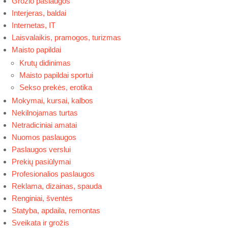
Grožio paslaugos
Interjeras, baldai
Internetas, IT
Laisvalaikis, pramogos, turizmas
Maisto papildai
Krutų didinimas
Maisto papildai sportui
Sekso prekės, erotika
Mokymai, kursai, kalbos
Nekilnojamas turtas
Netradiciniai amatai
Nuomos paslaugos
Paslaugos verslui
Prekių pasiūlymai
Profesionalios paslaugos
Reklama, dizainas, spauda
Renginiai, šventės
Statyba, apdaila, remontas
Sveikata ir grožis