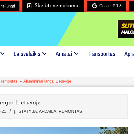
Skelbti nemokamai
Google PR-8
 mielai padėsime!
risijungti
24x7 pagalba!
Kreipkitės į mus, net jei tai
*
Laisvalaikis *
Amatai *
Transportas
Apr
, remontas
»
Aliumininiai langai Lietuvoje
angai Lietuvoje
-21
Į:
STATYBA, APDAILA, REMONTAS