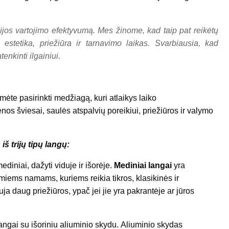
ijos vartojimo efektyvumą. Mes žinome, kad taip pat reikėtų
 estetika, priežiūra ir tarnavimo laikas. Svarbiausia, kad
enkinti ilgainiui.
ėte pasirinkti medžiagą, kuri atlaikys laiko
os šviesai, saulės atspalvių poreikiui, priežiūros ir valymo
iš trijų tipų langų:
ediniai, dažyti viduje ir išorėje.
Mediniai langai
yra
miems namams, kuriems reikia tikros, klasikinės ir
ja daug priežiūros, ypač jei jie yra pakrantėje ar jūros
 langai su išoriniu aliuminio skydu. Aliuminio skydas