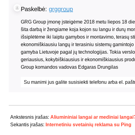
Paskelbė:
grggroup
GRG Group įmonę įsteigėme 2018 metu liepos 18 dien
šita darbą ir žengiame koja kojon su langu ir durų m
išsiplėtėme iki laiptu gamybos ir montavimo, terasų st
ekonomiškiausiu langų ir terasiniu sistemų gamintojo a
gamyba Lietuvoje pagal jų technologijas. Tokia verslo k
geriausius, kokybiškiausius ir ekonomiškiausius prod
Group komandos vadovas Edgaras Drungilas
Su manimi jus galite susisiekti telefonu
arba el. pa
2020-
09-
Ankstesnis įrašas:
Aliumininiai langai ar mediniai langai
21
Sekantis įrašas:
Internetiniu svetainių reklama su Ping