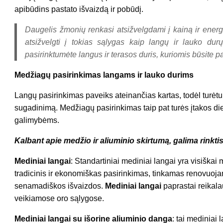
apibūdins pastato išvaizdą ir pobūdį.
Daugelis žmonių renkasi atsižvelgdami į kainą ir energ
atsižvelgti į tokias sąlygas kaip langų ir lauko durų
pasirinktumėte langus ir terasos duris, kuriomis būsite pat
Medžiagų pasirinkimas langams ir lauko durims
Langų pasirinkimas paveiks ateinančias kartas, todėl turėtum
sugadinimą. Medžiagų pasirinkimas taip pat turės įtakos dien
galimybėms.
Kalbant apie medžio ir aliuminio skirtumą, galima rinktis 
Mediniai langai
: Standartiniai mediniai langai yra visiškai m
tradicinis ir ekonomiškas pasirinkimas, tinkamas renovuoja
senamadiškos išvaizdos.
Mediniai langai
paprastai reikalau
veikiamose oro sąlygose.
Mediniai langai su išorine aliuminio danga
: tai mediniai