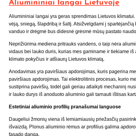
Aliumininiai langai Lietuvoje
Aliumininiai langai yra geras sprendimas Lietuvos klimatui.
vėją, sniegą, šlapdribą ir šaltį. Atsižvelgdami į spartėjanči
vanduo ir drėgmė bus didesnė grėsmė mūsų pastato nau
Neprižiūrima mediena pritrauks vandens, o taip nėra aliu
vidaus bei lauko duris, kurias mes gaminame ir tiekiame iš 
klimato pokyčius ir atšiaurų Lietuvos klimatą.
Anodavimas yra paviršiaus apdorojimas, kuris pagerina metal
paviršiaus apdorojimas. Tai elektrolitinis procesas, kurio m
sustiprina paviršių, todėl gali geriau atlaikyti mechaninį n
ir lauko durys iš anoduoto aliuminio gali tarnauti ištisas kart
Estetiniai aliuminio profilių pranašumai languose
Daugeliui žmonių viena iš lemiamiausių priežasčių pasirinkt
išvaizdą. Plonus aliuminio rėmus ar profilius galima apdoroti
fasado danga.