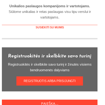
Unikalios paslaugos kompanijoms ir vartotojams.
Siūlome unikalias ir retas paslaugas visu tipu verslui ir
vartotojams.
SUSIEKITI SU MUMIS
Registruokitės ir skelbkite savo turinį
Registruokitės ir skelbkite savo turinį ir žinutės visiems
bendruomenės dalyviams
REGISTRUOTIS ARBA PRISIJUNGTI
PAIEŠKA….