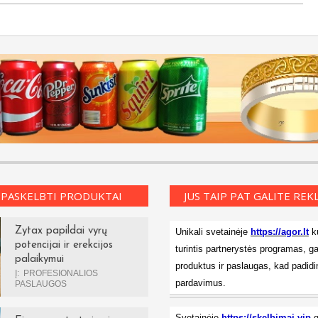
 PASKELBTI PRODUKTAI
JUS TAIP PAT GALITE RE
Zytax papildai vyrų
Unikali svetainėje
https://agor.lt
ku
potencijai ir erekcijos
turintis partnerystės programas, ga
palaikymui
produktus ir paslaugas, kad padidi
Į:
PROFESIONALIOS
pardavimus.
PASLAUGOS
Svetainėje
https://skelbimai.vip
g