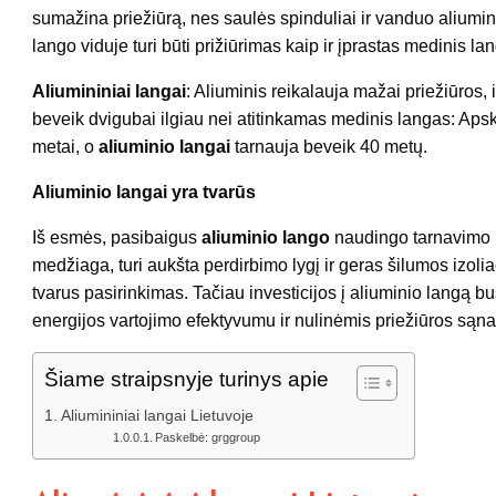
sumažina priežiūrą, nes saulės spinduliai ir vanduo aliumi
lango viduje turi būti prižiūrimas kaip ir įprastas medinis la
Aliumininiai langai
: Aliuminis reikalauja mažai priežiūros,
beveik dvigubai ilgiau nei atitinkamas medinis langas: Ap
metai, o
aliuminio langai
tarnauja beveik 40 metų.
Aliuminio langai yra tvarūs
Iš esmės, pasibaigus
aliuminio lango
naudingo tarnavimo la
medžiaga, turi aukšta perdirbimo lygį ir geras šilumos izolia
tvarus pasirinkimas. Tačiau investicijos į aliuminio langą b
energijos vartojimo efektyvumu ir nulinėmis priežiūros sąn
Šiame straipsnyje turinys apie
Aliumininiai langai Lietuvoje
Paskelbė: grggroup