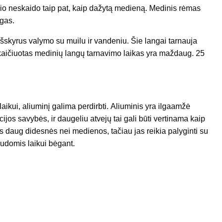
nio neskaido taip pat, kaip dažytą medieną. Medinis rėmas
ngas.
 išskyrus valymo su muilu ir vandeniu. Šie langai tarnauja
skaičiuotas medinių langų tarnavimo laikas yra maždaug. 25
ikui, aliuminį galima perdirbti. Aliuminis yra ilgaamžė
cijos savybės, ir daugeliu atvejų tai gali būti vertinama kaip
us daug didesnės nei medienos, tačiau jas reikia palyginti su
audomis laikui bėgant.