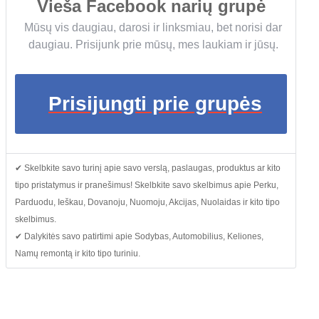
Vieša Facebook narių grupė
Mūsų vis daugiau, darosi ir linksmiau, bet norisi dar
daugiau. Prisijunk prie mūsų, mes laukiam ir jūsų.
Prisijungti prie grupės
✔ Skelbkite savo turinį apie savo verslą, paslaugas, produktus ar kito
tipo pristatymus ir pranešimus! Skelbkite savo skelbimus apie Perku,
Parduodu, Ieškau, Dovanoju, Nuomoju, Akcijas, Nuolaidas ir kito tipo
skelbimus.
✔ Dalykitės savo patirtimi apie Sodybas, Automobilius, Keliones,
Namų remontą ir kito tipo turiniu.