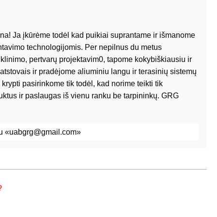
a! Ja įkūrėme todėl kad puikiai suprantame ir išmanome
ontavimo technologijomis. Per nepilnus du metus
iklinimo, pertvarų projektavim0, tapome kokybiškiausiu ir
tstovais ir pradėjome aliuminiu langu ir terasinių sistemų
rypti pasirinkome tik todėl, kad norime teikti tik
uktus ir paslaugas iš vienu ranku be tarpininkų. GRG
štu «uabgrg@gmail.com»
?