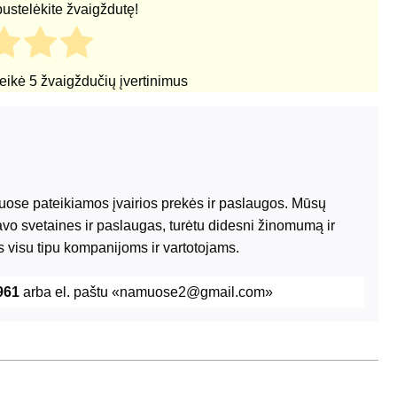
pustelėkite žvaigždutę!
teikė
5
žvaigždučių įvertinimus
riuose pateikiamos įvairios prekės ir paslaugos. Mūsų
avo svetaines ir paslaugas, turėtu didesni žinomumą ir
 visu tipu kompanijoms ir vartotojams.
961
arba el. paštu «namuose2@gmail.com»