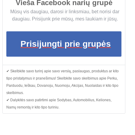
Vieša Facebook narių grupė
Mūsų vis daugiau, darosi ir linksmiau, bet norisi dar
daugiau. Prisijunk prie mūsų, mes laukiam ir jūsų.
Prisijungti prie grupės
✔ Skelbkite savo turinį apie savo verslą, paslaugas, produktus ar kito
tipo pristatymus ir pranešimus! Skelbkite savo skelbimus apie Perku,
Parduodu, Ieškau, Dovanoju, Nuomoju, Akcijas, Nuolaidas ir kito tipo
skelbimus.
✔ Dalykitės savo patirtimi apie Sodybas, Automobilius, Keliones,
Namų remontą ir kito tipo turiniu.