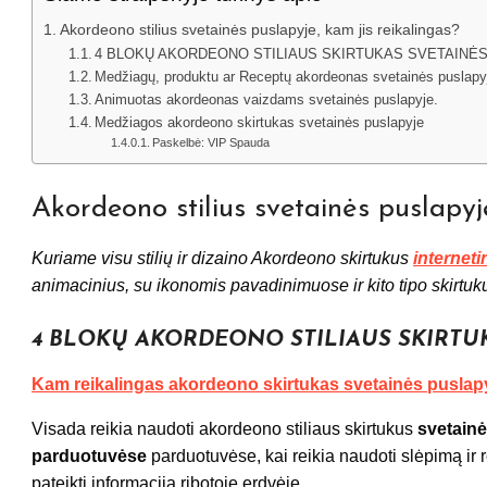
Akordeono stilius svetainės puslapyje, kam jis reikalingas?
4 BLOKŲ AKORDEONO STILIAUS SKIRTUKAS SVETAINĖ
Medžiagų, produktu ar Receptų akordeonas svetainės puslapy
Animuotas akordeonas vaizdams svetainės puslapyje.
Medžiagos akordeono skirtukas svetainės puslapyje
Paskelbė: VIP Spauda
Akordeono stilius svetainės puslapyje
Kuriame visu stilių ir dizaino Akordeono skirtukus
internet
animacinius, su ikonomis pavadinimuose ir kito tipo skirtu
4 BLOKŲ AKORDEONO STILIAUS SKIRTUK
Kam reikalingas akordeono skirtukas svetainės puslap
Visada reikia naudoti akordeono stiliaus skirtukus
svetain
parduotuvėse
parduotuvėse, kai reikia naudoti slėpimą ir rod
pateikti informaciją ribotoje erdvėje.