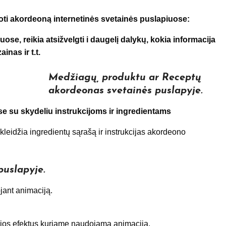
uoti akordeoną internetinės svetainės puslapiuose:
se, reikia atsižvelgti i daugelį dalykų, kokia informacija
inas ir t.t.
Medžiagų, produktu ar Receptų
akordeonas
svetainės puslapyje
.
e su skydeliu instrukcijoms ir ingredientams
kleidžia ingredientų sąrašą ir instrukcijas akordeono
uslapyje.
jant animaciją.
cijos efektus kuriame naudojama animaciją.