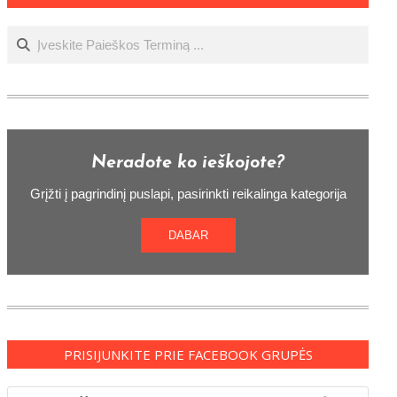
Ieškoti
Neradote ko ieškojote?
Grįžti į pagrindinį puslapi, pasirinkti reikalinga kategorija
DABAR
PRISIJUNKITE PRIE FACEBOOK GRUPĖS