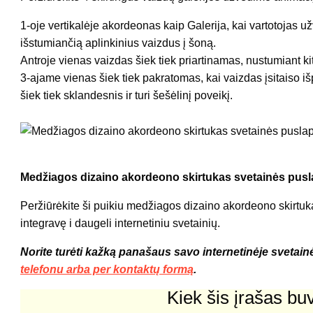
1-oje vertikalėje akordeonas kaip Galerija, kai vartotojas u
išstumiančią aplinkinius vaizdus į šoną.
Antroje vienas vaizdas šiek tiek priartinamas, nustumiant kitu
3-ajame vienas šiek tiek pakratomas, kai vaizdas įsitaiso išp
šiek tiek sklandesnis ir turi šešėlinį poveikį.
Medžiagos dizaino akordeono skirtukas svetainės pusl
Peržiūrėkite ši puikiu medžiagos dizaino akordeono skirtu
integravę i daugeli internetiniu svetainių.
Norite turėti kažką panašaus savo internetinėje svetain
telefonu arba per kontaktų formą
.
Kiek šis įrašas b