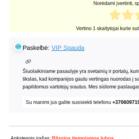
Norėdami įvertinti, s
Vertino
1
skaitytojai kurie su
Paskelbė:
VIP Spauda
Šiuolaikiniame pasaulyje yra svetainių ir portalų, ku
tikslas, kad kompanijos gautu vertingas nuorodas į s
papildomus vartotojų srautus. Mes siūlome paslaugas
Su manimi jus galite susisiekti telefonu
+37060971
2021-
06-
Ankstesnis įrašas:
Blizgios įtempiamos lubos