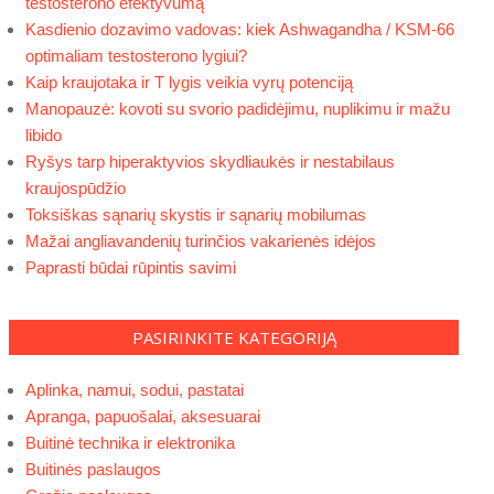
testosterono efektyvumą
Kasdienio dozavimo vadovas: kiek Ashwagandha / KSM-66
optimaliam testosterono lygiui?
Kaip kraujotaka ir T lygis veikia vyrų potenciją
Manopauzė: kovoti su svorio padidėjimu, nuplikimu ir mažu
libido
Ryšys tarp hiperaktyvios skydliaukės ir nestabilaus
kraujospūdžio
Toksiškas sąnarių skystis ir sąnarių mobilumas
Mažai angliavandenių turinčios vakarienės idėjos
Paprasti būdai rūpintis savimi
PASIRINKITE KATEGORIJĄ
Aplinka, namui, sodui, pastatai
Apranga, papuošalai, aksesuarai
Buitinė technika ir elektronika
Buitinės paslaugos