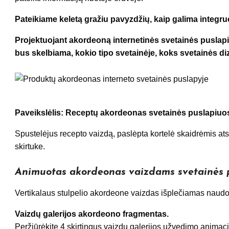
Pateikiame keletą gražiu pavyzdžių, kaip galima integr
Projektuojant akordeoną internetinės svetainės puslapiuo
bus skelbiama, kokio tipo svetainėje, koks svetainės diza
Paveikslėlis: Receptų akordeonas svetainės puslapiuos
Spustelėjus recepto vaizdą, paslėpta kortelė skaidrėmis ats
skirtuke.
Animuotas akordeonas vaizdams svetainės p
Vertikalaus stulpelio akordeone vaizdas išplečiamas naudo
Vaizdų galerijos akordeono fragmentas.
Peržiūrėkite 4 skirtingus vaizdų galerijos užvedimo anima