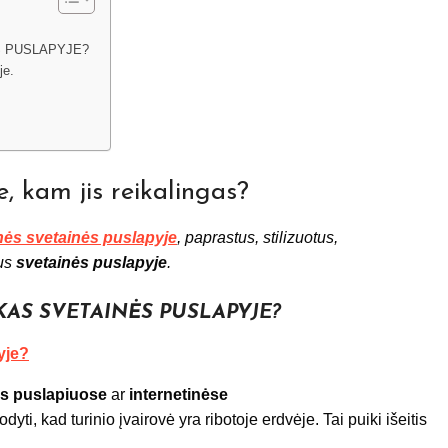
S PUSLAPYJE?
je.
, kam jis reikalingas?
inės svetainės puslapyje
, paprastus, stilizuotus,
kus
svetainės puslapyje
.
AS SVETAINĖS PUSLAPYJE?
yje?
ės puslapiuose
ar
internetinėse
yti, kad turinio įvairovė yra ribotoje erdvėje. Tai puiki išeitis