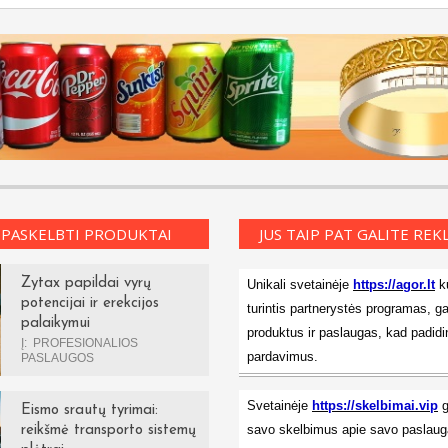
 PASKELBTI PRODUKTAI
JUS TAIP PAT GALITE RE
Zytax papildai vyrų
Unikali svetainėje
https://agor.lt
ku
potencijai ir erekcijos
turintis partnerystės programas, ga
palaikymui
produktus ir paslaugas, kad padidi
Į:
PROFESIONALIOS
pardavimus.
PASLAUGOS
Svetainėje
https://skelbimai.vip
g
Eismo srautų tyrimai:
savo skelbimus apie savo paslauga
reikšmė transporto sistemų