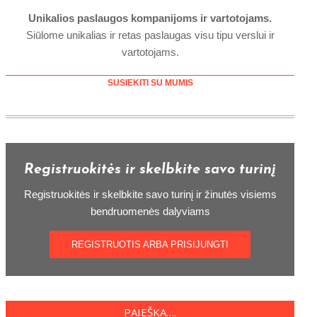
Unikalios paslaugos kompanijoms ir vartotojams.
Siūlome unikalias ir retas paslaugas visu tipu verslui ir
vartotojams.
SUSIEKITI SU MUMIS
Registruokitės ir skelbkite savo turinį
Registruokitės ir skelbkite savo turinį ir žinutės visiems
bendruomenės dalyviams
REGISTRUOTIS ARBA PRISIJUNGTI
PAIEŠKA….