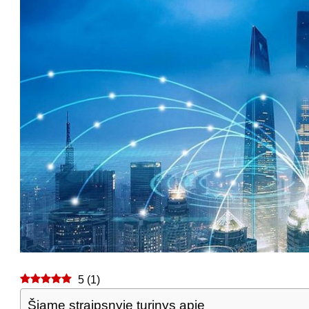
5
(
1
)
Šiame straipsnyje turinys apie