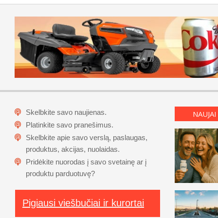
Skelbkite savo naujienas.
NAUJAI
Platinkite savo pranešimus.
Skelbkite apie savo verslą, paslaugas,
produktus, akcijas, nuolaidas.
Pridėkite nuorodas į savo svetainę ar į
produktu parduotuvę?
Pigiausi viešbučiai ir kurortai