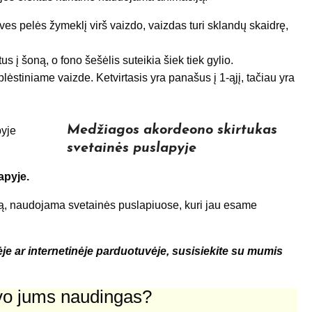
žves pelės žymeklį virš vaizdo, vaizdas turi sklandų skaidrę,
s į šoną, o fono šešėlis suteikia šiek tiek gylio.
lėstiniame vaizde. Ketvirtasis yra panašus į 1-ąjį, tačiau yra
Medžiagos akordeono skirtukas
svetainės puslapyje
apyje.
ką, naudojama svetainės puslapiuose, kuri jau esame
ėje ar internetinėje parduotuvėje, susisiekite su mumis
uvo jums naudingas?