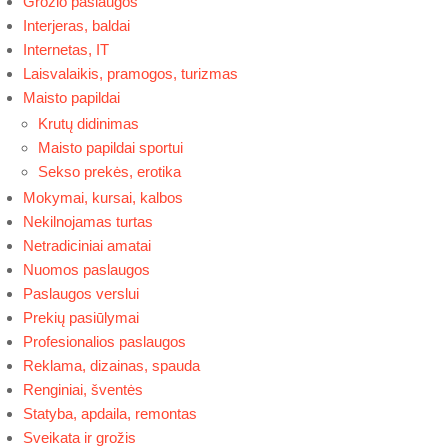
Grožio paslaugos
Interjeras, baldai
Internetas, IT
Laisvalaikis, pramogos, turizmas
Maisto papildai
Krutų didinimas
Maisto papildai sportui
Sekso prekės, erotika
Mokymai, kursai, kalbos
Nekilnojamas turtas
Netradiciniai amatai
Nuomos paslaugos
Paslaugos verslui
Prekių pasiūlymai
Profesionalios paslaugos
Reklama, dizainas, spauda
Renginiai, šventės
Statyba, apdaila, remontas
Sveikata ir grožis