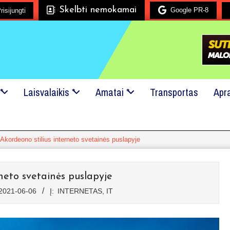
Skelbti nemokamai
Google PR-8
risijungti
Mes mielai padėsime!
24x7 pagalba!
Kreipkitės į mus, 
*
Laisvalaikis *
Amatai *
Transportas
Apr
Akordeono stilius interneto svetainės puslapyje
neto svetainės puslapyje
2021-06-06
Į:
INTERNETAS, IT