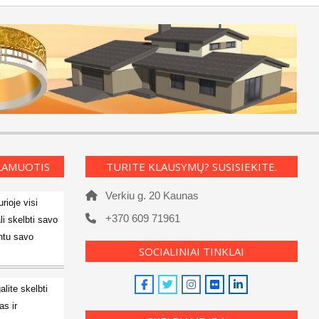
KLAMUOTIS
TURITE KLAUSYMŲ? SUSISIEKITE.
Verkiu g. 20 Kaunas
rioje visi
+370 609 71961
li skelbti savo
ntu savo
SOCIALINIAI TINKLAI
alite skelbti
s ir