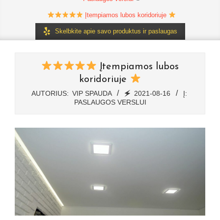
Įtempiamos lubos koridoriuje
Skelbkite apie savo produktus ir paslaugas
Įtempiamos lubos
koridoriuje
AUTORIUS:
VIP SPAUDA
🗲
2021-08-16
Į:
PASLAUGOS VERSLUI