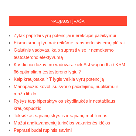
NAUJAUSI ĮRAŠAI
Zytax papildai vyrų potencijai ir erekcijos palaikymui
Eismo srautų tyrimai: reikšmė transporto sistemų plėtrai
Galutinis vadovas, kaip suprasti viso ir nemokamo
testosterono efektyvumą
Kasdienio dozavimo vadovas: kiek Ashwagandha / KSM-
66 optimaliam testosterono lygiui?
Kaip kraujotaka ir T lygis veikia vyrų potenciją
Manopauzė: kovoti su svorio padidėjimu, nuplikimu ir
mažu libido
Ryšys tarp hiperaktyvios skydliaukės ir nestabilaus
kraujospūdžio
Toksiškas sąnarių skystis ir sąnarių mobilumas
Mažai angliavandenių turinčios vakarienės idėjos
Paprasti būdai rūpintis savimi