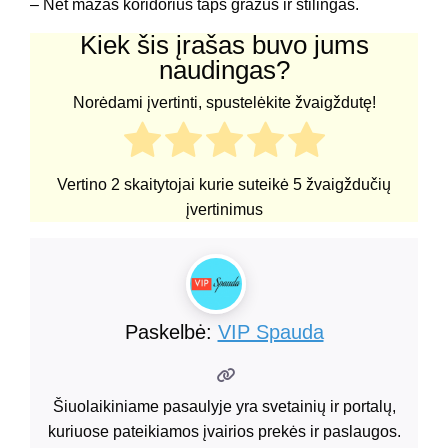
– Net mažas koridorius taps gražus ir stilingas.
Kiek šis įrašas buvo jums
naudingas?
Norėdami įvertinti, spustelėkite žvaigždutę!
Vertino
2
skaitytojai kurie suteikė
5
žvaigždučių
įvertinimus
Paskelbė:
VIP Spauda
Šiuolaikiniame pasaulyje yra svetainių ir portalų,
kuriuose pateikiamos įvairios prekės ir paslaugos.