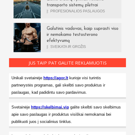
transporto sistemų plėtrai
Į:
PROFESIONALIOS PASLAUGOS
Galutinis vadovas, kaip suprasti viso
ir nemokamo testosterono
efektyvumą
Į:
SVEIKATA IR GROŽIS
JUS TAIP PAT GALITE REKLAMUOTIS
Unikali svetainėje
https://agor.lt
kurioje visi turintis
partnerystės programas, gali skelbti savo produktus ir
paslaugas, kad padidintu savo pardavimus.
Svetainėje
https://skelbimai.vip
galite skelbti savo skelbimus
apie savo paslaugas ir produktus visiškai nemokamai bei
publikuoti juos į socialinius tinklus.