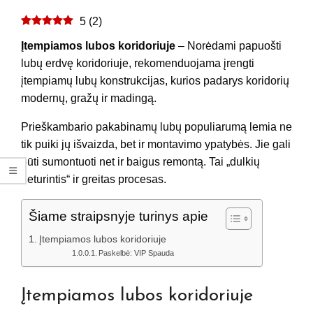
5
(
2
)
Įtempiamos lubos koridoriuje
– Norėdami papuošti
lubų erdvę koridoriuje, rekomenduojama įrengti
įtempiamų lubų konstrukcijas, kurios padarys koridorių
modernų, gražų ir madingą.
Prieškambario pakabinamų lubų populiarumą lemia ne
tik puiki jų išvaizda, bet ir montavimo ypatybės. Jie gali
būti sumontuoti net ir baigus remontą. Tai „dulkių
neturintis“ ir greitas procesas.
Šiame straipsnyje turinys apie
Įtempiamos lubos koridoriuje
Paskelbė: VIP Spauda
Įtempiamos lubos koridoriuje