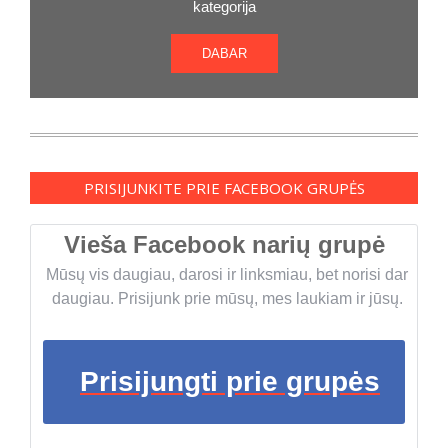
kategorija
DABAR
PRISIJUNKITE PRIE FACEBOOK GRUPĖS
Vieša Facebook narių grupė
Mūsų vis daugiau, darosi ir linksmiau, bet norisi dar
daugiau. Prisijunk prie mūsų, mes laukiam ir jūsų.
Prisijungti prie grupės