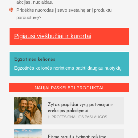
akcijas, nuolaidas.
Pridėkite nuorodas į savo svetainę ar į produktu
parduotuvę?
Pigiausi viešbučiai ir kurortai
Egzotinės kelionės
Egzotinės kelionės
norintiems patirti daugiau nuotykių
NAUJAI PASKELBTI PRODUKTAI
Zytax papildai vyrų potencijai ir
erekcijos palaikymui
Į:
PROFESIONALIOS PASLAUGOS
Eismo srautų tyrimai: reikšmė