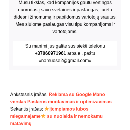
Mūsų tikslas, kad kompanijos gautu vertingas
nuorodas į savo svetaines ir paslaugas, turėtu
didesni žinomumą ir papildomus vartotojų srautus.
Mes siūlome paslaugas visu tipu kompanijoms ir
vartotojams.
Su manimi jus galite susisiekti telefonu
+37060971961
arba el. paštu
«namuose2@gmail.com»
2021-
08-
Ankstesnis įrašas:
Reklama su Google Mano
16
verslas Paskiros montavimas ir optimizavimas
Sekantis įrašas:
Įtempiamos lubos
miegamajame
su nuolaida ir nemokamu
matavimų