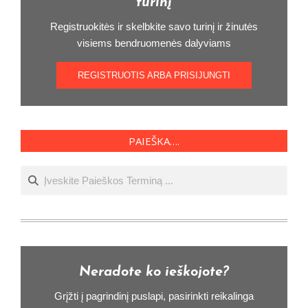
turinį
Registruokitės ir skelbkite savo turinį ir žinutės
visiems bendruomenės dalyviams
REGISTRUOTIS ARBA PRISIJUNGTI
PAIEŠKA….
Ieškoti
Neradote ko ieškojote?
Grįžti į pagrindinį puslapi, pasirinkti reikalinga