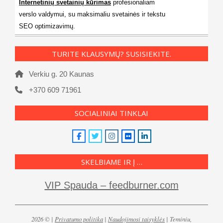
Internetinių svetainių kūrimas
profesionaliam
verslo valdymui, su maksimaliu svetainės ir tekstu
SEO optimizavimų.
TURITE KLAUSYMŲ? SUSISIEKITE.
Verkiu g. 20 Kaunas
+370 609 71961
SOCIALINIAI TINKLAI
SKELBIAME IR Į …
VIP Spauda – feedburner.com
2026 © |
Privatumo politika
|
Naudojimosi taisyklės
| Teminiu,