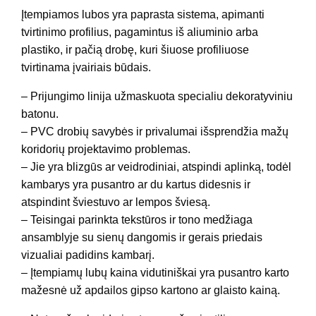
Įtempiamos lubos yra paprasta sistema, apimanti
tvirtinimo profilius, pagamintus iš aliuminio arba
plastiko, ir pačią drobę, kuri šiuose profiliuose
tvirtinama įvairiais būdais.
– Prijungimo linija užmaskuota specialiu dekoratyviniu
batonu.
– PVC drobių savybės ir privalumai išsprendžia mažų
koridorių projektavimo problemas.
– Jie yra blizgūs ar veidrodiniai, atspindi aplinką, todėl
kambarys yra pusantro ar du kartus didesnis ir
atspindint šviestuvo ar lempos šviesą.
– Teisingai parinkta tekstūros ir tono medžiaga
ansamblyje su sienų dangomis ir gerais priedais
vizualiai padidins kambarį.
– Įtempiamų lubų kaina vidutiniškai yra pusantro karto
mažesnė už apdailos gipso kartono ar glaisto kainą.