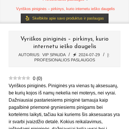
Vyriškos piniginės – pirkinys, kurio internetu ieško daugelis
Skelbkite apie savo produktus ir paslaugas
Vyriškos piniginės – pirkinys, kurio
internetu ieško daugelis
AUTORIUS:
VIP SPAUDA
🗲
2024-07-29
Į:
PROFESIONALIOS PASLAUGOS
0
(
0
)
Vyriškos piniginės. Piniginės yra vienas tų aksesuarų,
be kurių kojos iš namų nekelia nei moterys, nei vyrai.
Dažniausiai pastariesiems piniginė tarnauja kaip
pagalbinė priemonė gryniesiems pinigams bei
kortelėms laikyti, tačiau kai kuriems šis aksesuaras yra
ir svarbi įvaizdžio detalė. Kokius reikalavimus,
ieškodami piniginės, dažniausiai kelia vyrai bei į