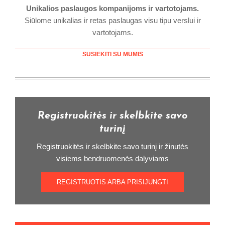
Unikalios paslaugos kompanijoms ir vartotojams.
Siūlome unikalias ir retas paslaugas visu tipu verslui ir
vartotojams.
SUSIEKITI SU MUMIS
Registruokitės ir skelbkite savo
turinį
Registruokitės ir skelbkite savo turinį ir žinutės
visiems bendruomenės dalyviams
REGISTRUOTIS ARBA PRISIJUNGTI