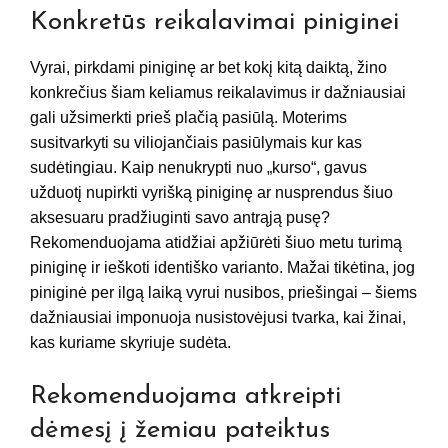
Konkretūs reikalavimai piniginei
Vyrai, pirkdami piniginę ar bet kokį kitą daiktą, žino
konkrečius šiam keliamus reikalavimus ir dažniausiai
gali užsimerkti prieš plačią pasiūlą. Moterims
susitvarkyti su viliojančiais pasiūlymais kur kas
sudėtingiau. Kaip nenukrypti nuo „kurso“, gavus
užduotį nupirkti vyrišką piniginę ar nusprendus šiuo
aksesuaru pradžiuginti savo antrąją pusę?
Rekomenduojama atidžiai apžiūrėti šiuo metu turimą
piniginę ir ieškoti identiško varianto. Mažai tikėtina, jog
piniginė per ilgą laiką vyrui nusibos, priešingai – šiems
dažniausiai imponuoja nusistovėjusi tvarka, kai žinai,
kas kuriame skyriuje sudėta.
Rekomenduojama atkreipti
dėmesį į žemiau pateiktus