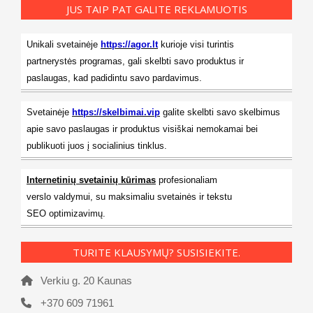
JUS TAIP PAT GALITE REKLAMUOTIS
Unikali svetainėje
https://agor.lt
kurioje visi turintis
partnerystės programas, gali skelbti savo produktus ir
paslaugas, kad padidintu savo pardavimus.
Svetainėje
https://skelbimai.vip
galite skelbti savo skelbimus
apie savo paslaugas ir produktus visiškai nemokamai bei
publikuoti juos į socialinius tinklus.
Internetinių svetainių kūrimas
profesionaliam
verslo valdymui, su maksimaliu svetainės ir tekstu
SEO optimizavimų.
TURITE KLAUSYMŲ? SUSISIEKITE.
Verkiu g. 20 Kaunas
+370 609 71961