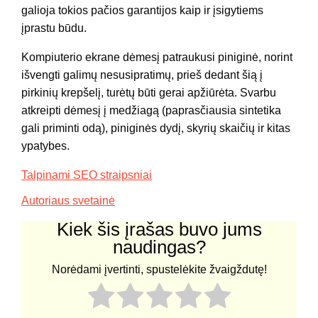
galioja tokios pačios garantijos kaip ir įsigytiems
įprastu būdu.
Kompiuterio ekrane dėmesį patraukusi piniginė, norint
išvengti galimų nesusipratimų, prieš dedant šią į
pirkinių krepšelį, turėtų būti gerai apžiūrėta. Svarbu
atkreipti dėmesį į medžiagą (paprasčiausia sintetika
gali priminti odą), piniginės dydį, skyrių skaičių ir kitas
ypatybes.
Talpinami SEO straipsniai
Autoriaus svetainė
Kiek šis įrašas buvo jums
naudingas?
Norėdami įvertinti, spustelėkite žvaigždutę!