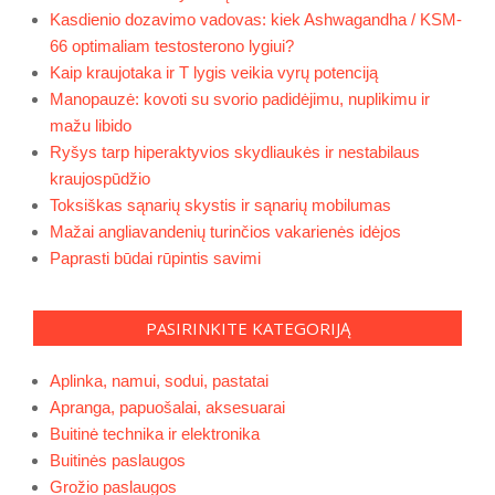
Kasdienio dozavimo vadovas: kiek Ashwagandha / KSM-
66 optimaliam testosterono lygiui?
Kaip kraujotaka ir T lygis veikia vyrų potenciją
Manopauzė: kovoti su svorio padidėjimu, nuplikimu ir
mažu libido
Ryšys tarp hiperaktyvios skydliaukės ir nestabilaus
kraujospūdžio
Toksiškas sąnarių skystis ir sąnarių mobilumas
Mažai angliavandenių turinčios vakarienės idėjos
Paprasti būdai rūpintis savimi
PASIRINKITE KATEGORIJĄ
Aplinka, namui, sodui, pastatai
Apranga, papuošalai, aksesuarai
Buitinė technika ir elektronika
Buitinės paslaugos
Grožio paslaugos