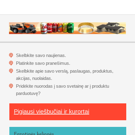
Skelbkite savo naujienas.
Platinkite savo pranešimus.
Skelbkite apie savo verslą, paslaugas, produktus,
akcijas, nuolaidas.
Pridėkite nuorodas į savo svetainę ar į produktu
parduotuvę?
Pigiausi viešbučiai ir kurortai
Egzotinės kelionės