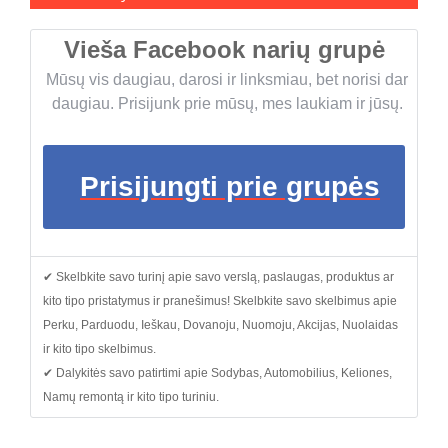
Vieša Facebook narių grupė
Mūsų vis daugiau, darosi ir linksmiau, bet norisi dar
daugiau. Prisijunk prie mūsų, mes laukiam ir jūsų.
Prisijungti prie grupės
✔ Skelbkite savo turinį apie savo verslą, paslaugas, produktus ar
kito tipo pristatymus ir pranešimus! Skelbkite savo skelbimus apie
Perku, Parduodu, Ieškau, Dovanoju, Nuomoju, Akcijas, Nuolaidas
ir kito tipo skelbimus.
✔ Dalykitės savo patirtimi apie Sodybas, Automobilius, Keliones,
Namų remontą ir kito tipo turiniu.