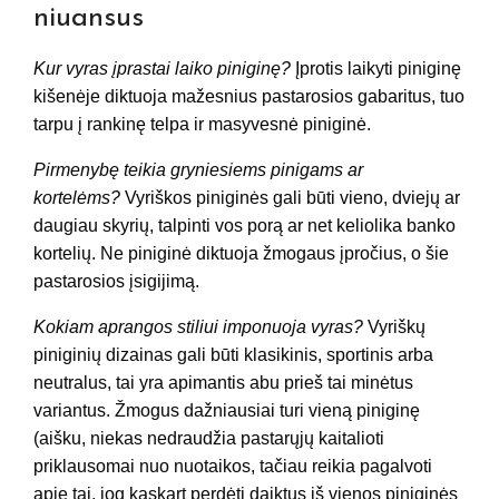
niuansus
Kur vyras įprastai laiko piniginę?
Įprotis laikyti piniginę
kišenėje diktuoja mažesnius pastarosios gabaritus, tuo
tarpu į rankinę telpa ir masyvesnė piniginė.
Pirmenybę teikia gryniesiems pinigams ar
kortelėms?
Vyriškos piniginės gali būti vieno, dviejų ar
daugiau skyrių, talpinti vos porą ar net keliolika banko
kortelių. Ne piniginė diktuoja žmogaus įpročius, o šie
pastarosios įsigijimą.
Kokiam aprangos stiliui imponuoja vyras?
Vyriškų
piniginių dizainas gali būti klasikinis, sportinis arba
neutralus, tai yra apimantis abu prieš tai minėtus
variantus. Žmogus dažniausiai turi vieną piniginę
(aišku, niekas nedraudžia pastarųjų kaitalioti
priklausomai nuo nuotaikos, tačiau reikia pagalvoti
apie tai, jog kaskart perdėti daiktus iš vienos piniginės