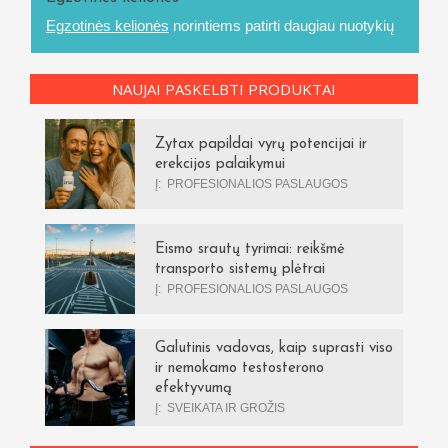
Egzotinės kelionės
norintiems patirti daugiau nuotykių
NAUJAI PASKELBTI PRODUKTAI
Zytax papildai vyrų potencijai ir
erekcijos palaikymui
Į:
PROFESIONALIOS PASLAUGOS
Eismo srautų tyrimai: reikšmė
transporto sistemų plėtrai
Į:
PROFESIONALIOS PASLAUGOS
Galutinis vadovas, kaip suprasti viso
ir nemokamo testosterono
efektyvumą
Į:
SVEIKATA IR GROŽIS