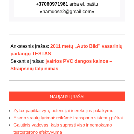
+37060971961
arba el. paštu
«namuose2@gmail.com»
2024-
07-
Ankstesnis įrašas:
2011 metų „Auto Bild” vasarinių
29
padangų TESTAS
Sekantis įrašas:
Įvairios PVC dangos kainos –
Straipsnių talpinimas
NAUJAUSI ĮRAŠAI
Zytax papildai vyrų potencijai ir erekcijos palaikymui
Eismo srautų tyrimai: reikšmė transporto sistemų plėtrai
Galutinis vadovas, kaip suprasti viso ir nemokamo
testosterono efektyvumą