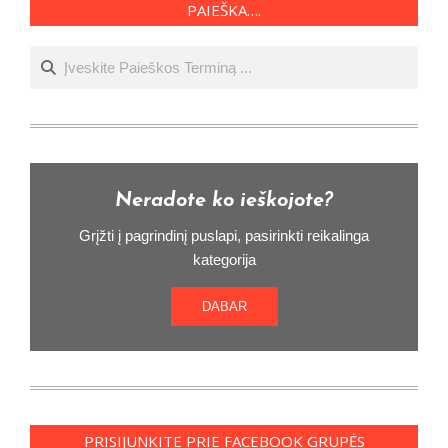
PAIEŠKA….
Ieškoti
Neradote ko ieškojote?
Grįžti į pagrindinį puslapi, pasirinkti reikalinga
kategorija
DABAR
PRISIJUNKITE PRIE FACEBOOK GRUPĖS