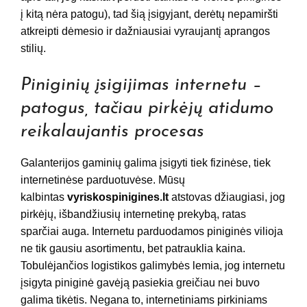
į kitą nėra patogu), tad šią įsigyjant, derėtų nepamiršti
atkreipti dėmesio ir dažniausiai vyraujantį aprangos
stilių.
Piniginių įsigijimas internetu –
patogus, tačiau pirkėjų atidumo
reikalaujantis procesas
Galanterijos gaminių galima įsigyti tiek fizinėse, tiek
internetinėse parduotuvėse. Mūsų
kalbintas
vyriskospinigines.lt
atstovas džiaugiasi, jog
pirkėjų, išbandžiusių internetinę prekybą, ratas
sparčiai auga. Internetu parduodamos piniginės vilioja
ne tik gausiu asortimentu, bet patrauklia kaina.
Tobulėjančios logistikos galimybės lemia, jog internetu
įsigyta piniginė gavėją pasiekia greičiau nei buvo
galima tikėtis. Negana to, internetiniams pirkiniams