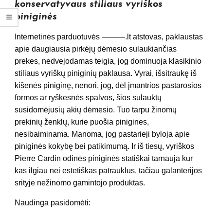
konservatyvaus stiliaus vyriškos
piniginės
Internetinės parduotuvės ———.lt atstovas, paklaustas
apie daugiausia pirkėjų dėmesio sulaukiančias
prekes, nedvejodamas teigia, jog dominuoja klasikinio
stiliaus vyriškų piniginių paklausa. Vyrai, išsitraukę iš
kišenės piniginę, nenori, jog, dėl įmantrios pastarosios
formos ar ryškesnės spalvos, šios sulauktų
susidomėjusių akių dėmesio. Tuo tarpu žinomų
prekinių ženklų, kurie puošia pinigines,
nesibaiminama. Manoma, jog pastarieji byloja apie
piniginės kokybę bei patikimumą. Ir iš tiesų, vyriškos
Pierre Cardin odinės piniginės statiškai tarnauja kur
kas ilgiau nei estetiškas patrauklus, tačiau galanterijos
srityje nežinomo gamintojo produktas.
Naudinga pasidomėti: