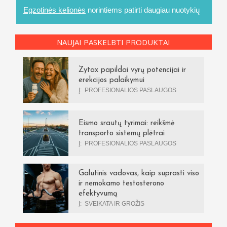
Egzotinės kelionės
norintiems patirti daugiau nuotykių
NAUJAI PASKELBTI PRODUKTAI
Zytax papildai vyrų potencijai ir
erekcijos palaikymui
Į:
PROFESIONALIOS PASLAUGOS
Eismo srautų tyrimai: reikšmė
transporto sistemų plėtrai
Į:
PROFESIONALIOS PASLAUGOS
Galutinis vadovas, kaip suprasti viso
ir nemokamo testosterono
efektyvumą
Į:
SVEIKATA IR GROŽIS