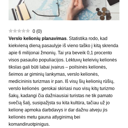
0
(
0
)
Verslo kelionių planavimas
. Statistika rodo, kad
kiekvieną dieną pasaulyje iš vieno taško į kitą skrenda
apie 6 milijonai žmonių. Tai yra beveik 0,1 procento
visos pasaulio populiacijos. Lėktuvų keleivių kelionės
tikslas gali būti labai įvairus – poilsinės kelionės,
šeimos ar giminių lankymas, verslo kelionės,
medicininis turizmas ir pan. Iš visų šių kelionių rūšių,
verslo kelionės gerokai skiriasi nuo visų kitų turizmo
šakų, kadangi čia dažniausiai turistas ne tik pamato
svečią šalį, susipažįsta su kita kultūra, tačiau už jo
kelionę apmoka darbdavys ir dar dažnu atveju jis
kelionės metu gauna atlyginimą bei
komandiruotpinigus.