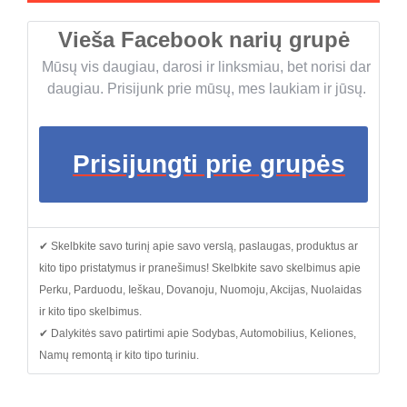
Vieša Facebook narių grupė
Mūsų vis daugiau, darosi ir linksmiau, bet norisi dar
daugiau. Prisijunk prie mūsų, mes laukiam ir jūsų.
Prisijungti prie grupės
✔ Skelbkite savo turinį apie savo verslą, paslaugas, produktus ar
kito tipo pristatymus ir pranešimus! Skelbkite savo skelbimus apie
Perku, Parduodu, Ieškau, Dovanoju, Nuomoju, Akcijas, Nuolaidas
ir kito tipo skelbimus.
✔ Dalykitės savo patirtimi apie Sodybas, Automobilius, Keliones,
Namų remontą ir kito tipo turiniu.