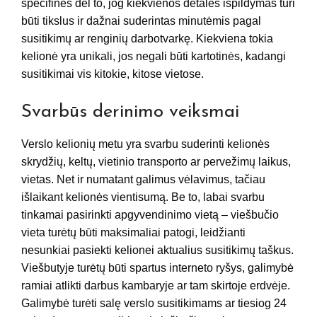
specifinės dėl to, jog kiekvienos detalės išpildymas turi
būti tikslus ir dažnai suderintas minutėmis pagal
susitikimų ar renginių darbotvarkę. Kiekviena tokia
kelionė yra unikali, jos negali būti kartotinės, kadangi
susitikimai vis kitokie, kitose vietose.
Svarbūs derinimo veiksmai
Verslo kelionių metu yra svarbu suderinti kelionės
skrydžių, keltų, vietinio transporto ar pervežimų laikus,
vietas. Net ir numatant galimus vėlavimus, tačiau
išlaikant kelionės vientisumą. Be to, labai svarbu
tinkamai pasirinkti apgyvendinimo vietą – viešbučio
vieta turėtų būti maksimaliai patogi, leidžianti
nesunkiai pasiekti kelionei aktualius susitikimų taškus.
Viešbutyje turėtų būti spartus interneto ryšys, galimybė
ramiai atlikti darbus kambaryje ar tam skirtoje erdvėje.
Galimybė turėti salę verslo susitikimams ar tiesiog 24