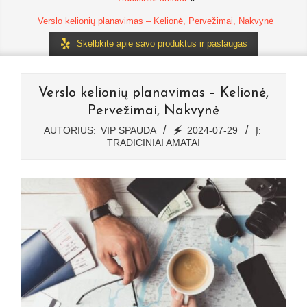
Verslo kelionių planavimas – Kelionė, Pervežimai, Nakvynė
Skelbkite apie savo produktus ir paslaugas
Verslo kelionių planavimas – Kelionė,
Pervežimai, Nakvynė
AUTORIUS:
VIP SPAUDA
🗲
2024-07-29
Į:
TRADICINIAI AMATAI