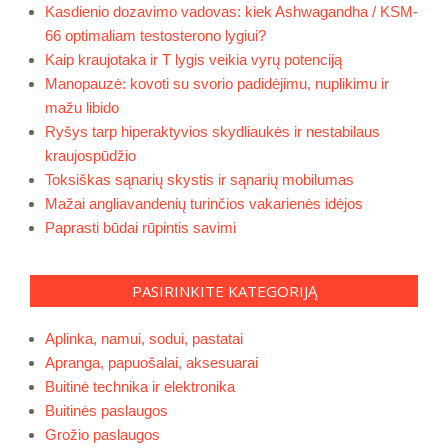
Kasdienio dozavimo vadovas: kiek Ashwagandha / KSM-
66 optimaliam testosterono lygiui?
Kaip kraujotaka ir T lygis veikia vyrų potenciją
Manopauzė: kovoti su svorio padidėjimu, nuplikimu ir
mažu libido
Ryšys tarp hiperaktyvios skydliaukės ir nestabilaus
kraujospūdžio
Toksiškas sąnarių skystis ir sąnarių mobilumas
Mažai angliavandenių turinčios vakarienės idėjos
Paprasti būdai rūpintis savimi
PASIRINKITE KATEGORIJĄ
Aplinka, namui, sodui, pastatai
Apranga, papuošalai, aksesuarai
Buitinė technika ir elektronika
Buitinės paslaugos
Grožio paslaugos