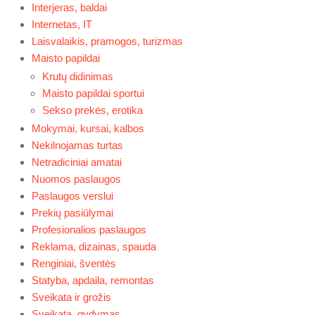
Interjeras, baldai
Internetas, IT
Laisvalaikis, pramogos, turizmas
Maisto papildai
Krutų didinimas
Maisto papildai sportui
Sekso prekės, erotika
Mokymai, kursai, kalbos
Nekilnojamas turtas
Netradiciniai amatai
Nuomos paslaugos
Paslaugos verslui
Prekių pasiūlymai
Profesionalios paslaugos
Reklama, dizainas, spauda
Renginiai, šventės
Statyba, apdaila, remontas
Sveikata ir grožis
Sveikata, gydymas