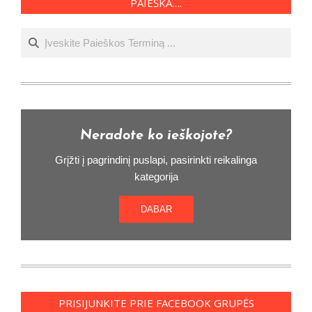
PAIEŠKA….
Ieškoti
Neradote ko ieškojote?
Grįžti į pagrindinį puslapi, pasirinkti reikalinga
kategorija
DABAR
PRISIJUNKITE PRIE FACEBOOK GRUPĖS