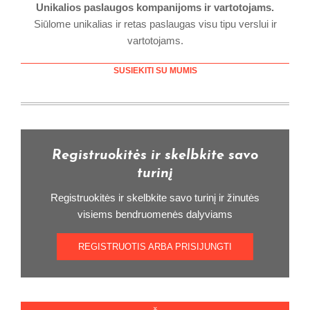
Unikalios paslaugos kompanijoms ir vartotojams.
Siūlome unikalias ir retas paslaugas visu tipu verslui ir
vartotojams.
SUSIEKITI SU MUMIS
Registruokitės ir skelbkite savo
turinį
Registruokitės ir skelbkite savo turinį ir žinutės
visiems bendruomenės dalyviams
REGISTRUOTIS ARBA PRISIJUNGTI