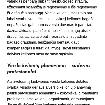
valandas per parą dirbanti viešbučio registratūra,
užtikrinanti sklandžią įsiregistravimo ir išsiregistravimo
iš viešbučio paslaugą. Verslo kelionių metu taip pat
labai svarbu yra turėti laiku atvykusį kelionės bagažą,
nepažeistas gabenamas verslo dovanas ir pan., tad
dažnai aktualu pasirūpinti ne tik nelaimingų atsitikimų
draudimu, tačiau taip pat ir prarasto ar sugadinto
bagažo draudimu, leidžiančiu bent jau gauti
kompensacijas ir turėti galimybę įsigyti trūkstamus
dalykus kelionės metu ne savo sąskaita.
Verslo kelionių planavimas – suderins
profesionalai
Atsižvelgiant į kiekvienos verslo kelionės detalės
svarbą, visada geriausia verslo kelionių planavimą
palikti patyrusiems asmenims – kokybiškai dirbantiems
profesionaliems kelionių organizatorių darbuotojams.
Jie ne tik dažnai žino lankomų valstybių ypatumus,