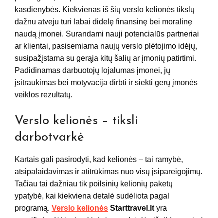
kasdienybės. Kiekvienas iš šių verslo kelionės tikslų
dažnu atveju turi labai didelę finansinę bei moralinę
naudą įmonei. Surandami nauji potencialūs partneriai
ar klientai, pasisemiama naujų verslo plėtojimo idėjų,
susipažįstama su gerąja kitų šalių ar įmonių patirtimi.
Padidinamas darbuotojų lojalumas įmonei, jų
įsitraukimas bei motyvacija dirbti ir siekti gerų įmonės
veiklos rezultatų.
Verslo kelionės – tiksli
darbotvarkė
Kartais gali pasirodyti, kad kelionės – tai ramybė,
atsipalaidavimas ir atitrūkimas nuo visų įsipareigojimų.
Tačiau tai dažniau tik poilsinių kelionių paketų
ypatybė, kai kiekviena detalė sudėliota pagal
programą.
Verslo kelionės
Starttravel.lt
yra