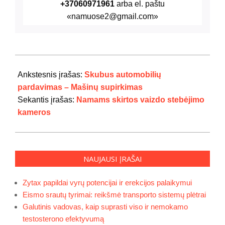
+37060971961
arba el. paštu
«namuose2@gmail.com»
2024-
07-
Ankstesnis įrašas:
Skubus automobilių
29
pardavimas – Mašinų supirkimas
Sekantis įrašas:
Namams skirtos vaizdo stebėjimo
kameros
NAUJAUSI ĮRAŠAI
Zytax papildai vyrų potencijai ir erekcijos palaikymui
Eismo srautų tyrimai: reikšmė transporto sistemų plėtrai
Galutinis vadovas, kaip suprasti viso ir nemokamo
testosterono efektyvumą