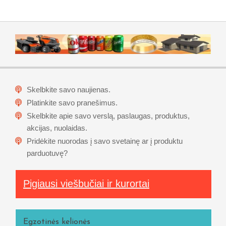
Skelbkite savo naujienas.
Platinkite savo pranešimus.
Skelbkite apie savo verslą, paslaugas, produktus,
akcijas, nuolaidas.
Pridėkite nuorodas į savo svetainę ar į produktu
parduotuvę?
Pigiausi viešbučiai ir kurortai
Egzotinės kelionės