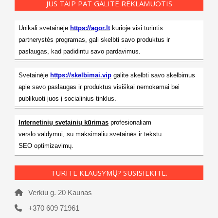
JUS TAIP PAT GALITE REKLAMUOTIS
Unikali svetainėje
https://agor.lt
kurioje visi turintis
partnerystės programas, gali skelbti savo produktus ir
paslaugas, kad padidintu savo pardavimus.
Svetainėje
https://skelbimai.vip
galite skelbti savo skelbimus
apie savo paslaugas ir produktus visiškai nemokamai bei
publikuoti juos į socialinius tinklus.
Internetinių svetainių kūrimas
profesionaliam
verslo valdymui, su maksimaliu svetainės ir tekstu
SEO optimizavimų.
TURITE KLAUSYMŲ? SUSISIEKITE.
Verkiu g. 20 Kaunas
+370 609 71961