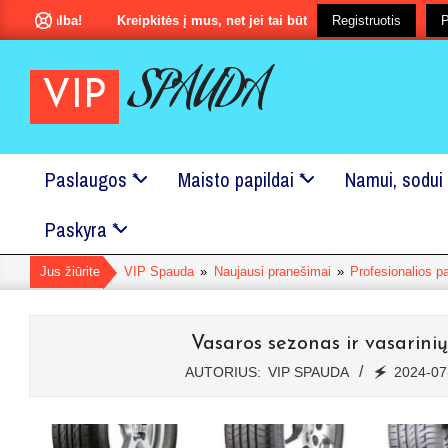
Pereiti
galba!
Kreipkitės į mus, net jei tai būtu ir labai maža smulkmena?
Registruotis
P
prie
turinio
SPAUDA
VIP
Paslaugos *
Maisto papildai *
Namui, sodui 
Pagrindinis
Paskyra *
Naršymo
Meniu
Jus žiūrite
VIP Spauda
»
Naujausi pranešimai
»
Profesionalios p
Vasaros sezonas ir vasarini
AUTORIUS:
VIP SPAUDA
🗲
2024-07