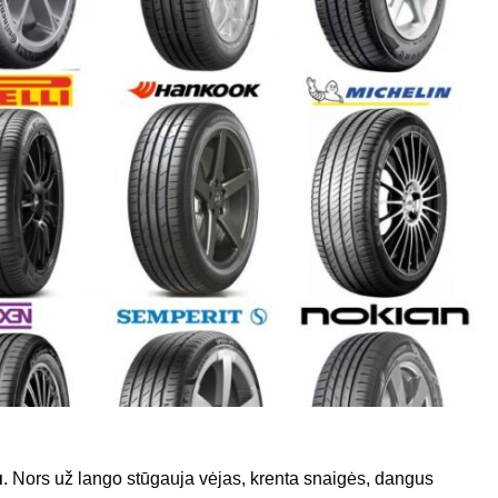
u
. Nors už lango stūgauja vėjas, krenta snaigės, dangus