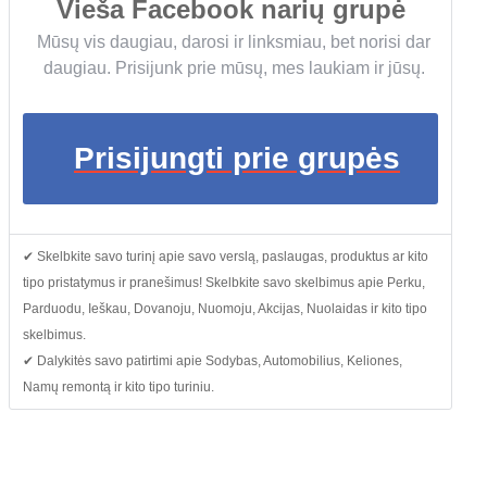
Vieša Facebook narių grupė
Mūsų vis daugiau, darosi ir linksmiau, bet norisi dar
daugiau. Prisijunk prie mūsų, mes laukiam ir jūsų.
Prisijungti prie grupės
✔ Skelbkite savo turinį apie savo verslą, paslaugas, produktus ar kito
tipo pristatymus ir pranešimus! Skelbkite savo skelbimus apie Perku,
Parduodu, Ieškau, Dovanoju, Nuomoju, Akcijas, Nuolaidas ir kito tipo
skelbimus.
✔ Dalykitės savo patirtimi apie Sodybas, Automobilius, Keliones,
Namų remontą ir kito tipo turiniu.