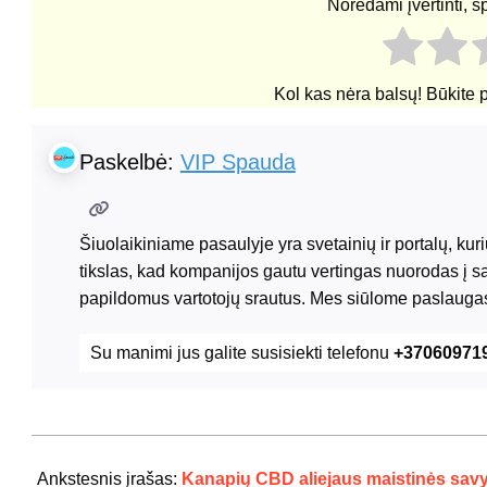
Norėdami įvertinti, s
Kol kas nėra balsų! Būkite 
Paskelbė:
VIP Spauda
Šiuolaikiniame pasaulyje yra svetainių ir portalų, ku
tikslas, kad kompanijos gautu vertingas nuorodas į s
papildomus vartotojų srautus. Mes siūlome paslaugas
Su manimi jus galite susisiekti telefonu
+37060971
2024-
07-
Ankstesnis įrašas:
Kanapių CBD aliejaus maistinės sav