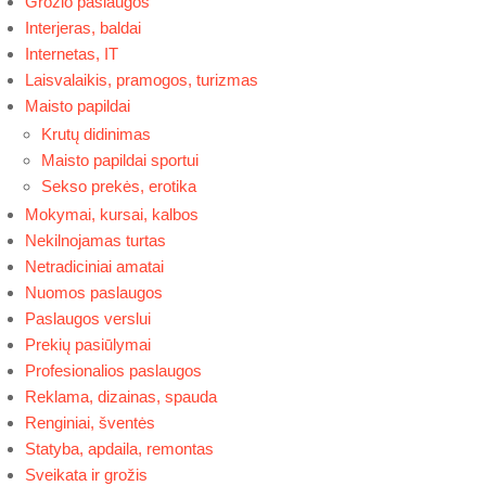
Grožio paslaugos
Interjeras, baldai
Internetas, IT
Laisvalaikis, pramogos, turizmas
Maisto papildai
Krutų didinimas
Maisto papildai sportui
Sekso prekės, erotika
Mokymai, kursai, kalbos
Nekilnojamas turtas
Netradiciniai amatai
Nuomos paslaugos
Paslaugos verslui
Prekių pasiūlymai
Profesionalios paslaugos
Reklama, dizainas, spauda
Renginiai, šventės
Statyba, apdaila, remontas
Sveikata ir grožis