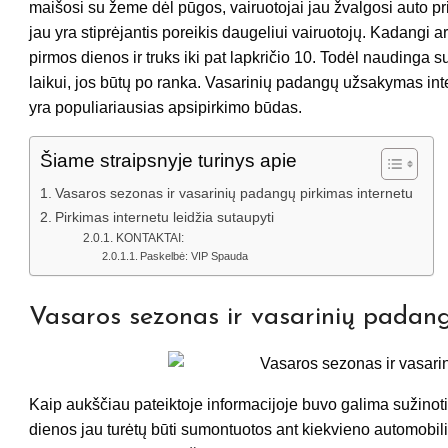
maišosi su žeme dėl pūgos, vairuotojai jau žvalgosi auto 
jau yra stiprėjantis poreikis daugeliui vairuotojų. Kadangi 
pirmos dienos ir truks iki pat lapkričio 10. Todėl naudinga 
laikui, jos būtų po ranka. Vasarinių padangų užsakymas inter
yra populiariausias apsipirkimo būdas.
Šiame straipsnyje turinys apie
Vasaros sezonas ir vasarinių padangų pirkimas internetu
Pirkimas internetu leidžia sutaupyti
KONTAKTAI:
Paskelbė: VIP Spauda
Vasaros sezonas ir vasarinių padang
Kaip aukščiau pateiktoje informacijoje buvo galima sužinot
dienos jau turėtų būti sumontuotos ant kiekvieno automobil