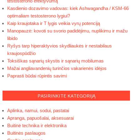
testosterono efektyvumą
Kasdienio dozavimo vadovas: kiek Ashwagandha / KSM-66
optimaliam testosterono lygiui?
Kaip kraujotaka ir T lygis veikia vyrų potenciją
Manopauzė: kovoti su svorio padidėjimu, nuplikimu ir mažu
libido
Ryšys tarp hiperaktyvios skydliaukės ir nestabilaus
kraujospūdžio
Toksiškas sąnarių skystis ir sąnarių mobilumas
Mažai angliavandenių turinčios vakarienės idėjos
Paprasti būdai rūpintis savimi
PASIRINKITE KATEGORIJĄ
Aplinka, namui, sodui, pastatai
Apranga, papuošalai, aksesuarai
Buitinė technika ir elektronika
Buitinės paslaugos