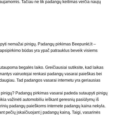
aujamomis. Tačiau ne tik padangų keitimas verčia naujų
taupyti nemažai pinigų. Padangų pirkimas Beepunkt.lt –
 apsipirkimo būdas yra ypač patrauklus beveik visiems
aupoma begalės laiko. Greičiausiai sutiksite, kad laikas
inantys vairuotojai renkasi padangų vasarai paieškas bei
r daugiau. Tad padangos vasarai internetu yra geriausias
i pinigų? Padangų pirkimas vasarai padeda sutaupyti pinigų
kia važinėti automobiliu ieškant geresnių pasiūlymų iš
asarinių padangų paieškoms internete padangų kaina nekyla.
nt pečių įskaičiuojant į padangų kainą. Taigi, vasarinės