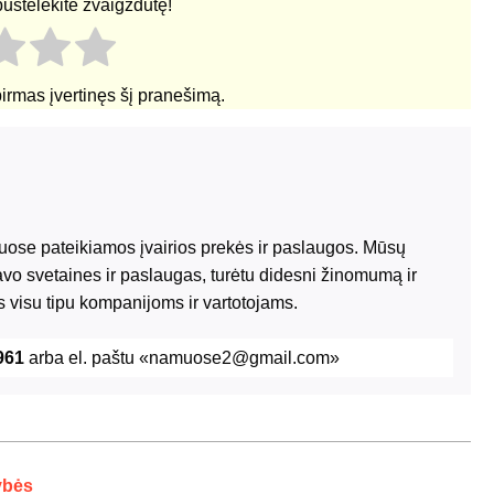
pustelėkite žvaigždutę!
pirmas įvertinęs šį pranešimą.
riuose pateikiamos įvairios prekės ir paslaugos. Mūsų
avo svetaines ir paslaugas, turėtu didesni žinomumą ir
 visu tipu kompanijoms ir vartotojams.
961
arba el. paštu «namuose2@gmail.com»
ybės