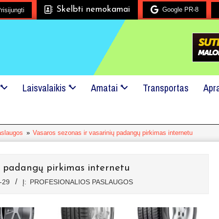
Skelbti nemokamai
Google PR-8
risijungti
Mes mielai padėsime!
24x7 pagalba!
Kreipkitės į mu
*
Laisvalaikis *
Amatai *
Transportas
Apr
aslaugos
»
Vasaros sezonas ir vasarinių padangų pirkimas internetu
ų padangų pirkimas internetu
-29
Į:
PROFESIONALIOS PASLAUGOS