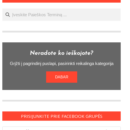
Ieškoti
Neradote ko ieškojote?
Grįžti į pagrindinį puslapi, pasirinkti reikalinga kategorija
DABAR
PRISIJUNKITE PRIE FACEBOOK GRUPĖS