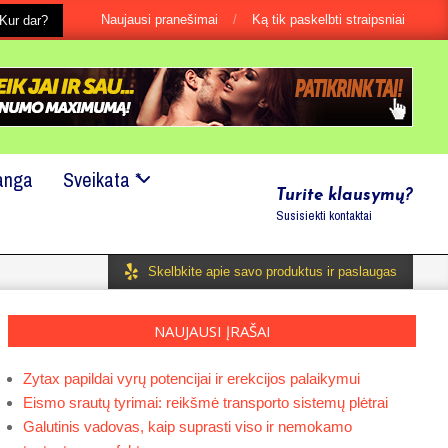
Naujausi pranešimai
Ką tik paskelbti straipsniai
s, net jei tai būtu ir labai maža smulkmena?
Kur dar?
Mes mielai padės
anga
Sveikata *
Turite klausymų?
Susisiekti kontaktai
Skelbkite apie savo produktus ir paslaugas
NAUJAUSI ĮRAŠAI
Zytax papildai vyrų potencijai ir erekcijos palaikymui
Eismo srautų tyrimai: reikšmė transporto sistemų plėtrai
Galutinis vadovas, kaip suprasti viso ir nemokamo