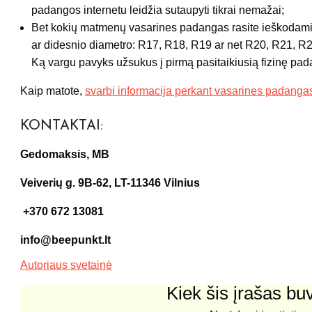
padangos internetu leidžia sutaupyti tikrai nemažai;
Bet kokių matmenų vasarines padangas rasite ieškodami
ar didesnio diametro: R17, R18, R19 ar net R20, R21, R22 
Ką vargu pavyks užsukus į pirmą pasitaikiusią fizinę pa
Kaip matote,
svarbi informacija perkant vasarines padangas
KONTAKTAI:
Gedomaksis, MB
Veiverių g. 9B-62, LT-11346 Vilnius
+370 672 13081
info@beepunkt.lt
Autoriaus svetainė
Kiek šis įrašas b