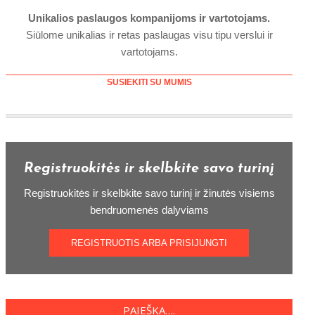
Unikalios paslaugos kompanijoms ir vartotojams.
Siūlome unikalias ir retas paslaugas visu tipu verslui ir
vartotojams.
SUSIEKITI SU MUMIS
Registruokitės ir skelbkite savo turinį
Registruokitės ir skelbkite savo turinį ir žinutės visiems
bendruomenės dalyviams
REGISTRUOTIS ARBA PRISIJUNGTI
PAIEŠKA….