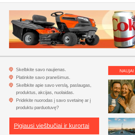
Skelbkite savo naujienas.
NAUJAI
Platinkite savo pranešimus.
Skelbkite apie savo verslą, paslaugas,
produktus, akcijas, nuolaidas.
Pridėkite nuorodas į savo svetainę ar į
produktu parduotuvę?
Pigiausi viešbučiai ir kurortai