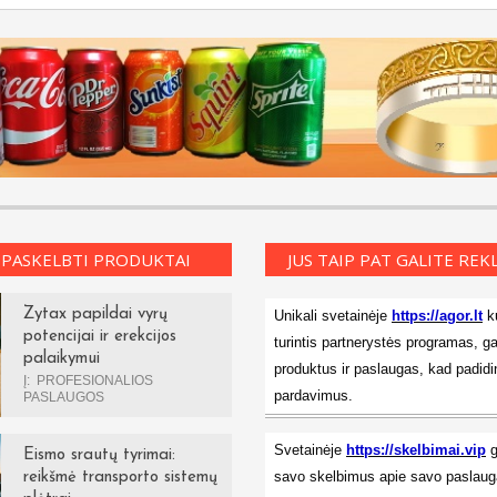
 PASKELBTI PRODUKTAI
JUS TAIP PAT GALITE RE
Zytax papildai vyrų
Unikali svetainėje
https://agor.lt
ku
potencijai ir erekcijos
turintis partnerystės programas, ga
palaikymui
produktus ir paslaugas, kad padidi
Į:
PROFESIONALIOS
pardavimus.
PASLAUGOS
Svetainėje
https://skelbimai.vip
g
Eismo srautų tyrimai:
savo skelbimus apie savo paslauga
reikšmė transporto sistemų