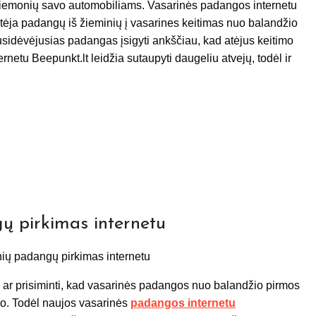
priemonių savo automobiliams. Vasarinės padangos internetu
artėja padangų iš žieminių į vasarines keitimas nuo balandžio
susidėvėjusias padangas įsigyti ankščiau, kad atėjus keitimo
netu Beepunkt.lt leidžia sutaupyti daugeliu atvejų, todėl ir
ų pirkimas internetu
i ar prisiminti, kad vasarinės padangos nuo balandžio pirmos
io. Todėl naujos vasarinės
padangos internetu