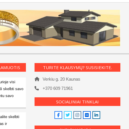
KLAMUOTIS
TURITE KLAUSYMŲ? SUSISIEKITE.
Verkiu g. 20 Kaunas
rioje visi
+370 609 71961
li skelbti savo
ntu savo
SOCIALINIAI TINKLAI
alite skelbti
s ir