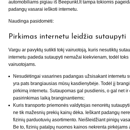
automobiliams pigiau iš Beepunkt.lt tampa tokiomis pageid
padangų vasarai ieškoti internetu.
Naudinga pasidomėti:
Pirkimas internetu leidžia sutaupyti
Vargu ar pavyktų sutikti tokį vairuotoją, kuris nesutiktų su
internetu padeda sutaupyti nemažai kiekvienam, todėl toks
vairuotojams.
Nesudėtingai vasarines padangas užsisakant internetu sut
yra pats brangiausias mūsų kasdienybėje. Todėl jį brang
pirkimą internetu. Sutaupomas gal pusdienis, o gal net i
pasirinkimas laiką branginantiems;
Kuris transporto priemonės valdytojas nenorėtų sutaupyt
ne tik mažesnių prekių kainų dėka. Ieškant padangų nerei
fizinių parduotuvių asortimento. Neišleidžiant pinigų v
Be to, fizinių patalpų nuomos kainos nekrenta pirkėjams a