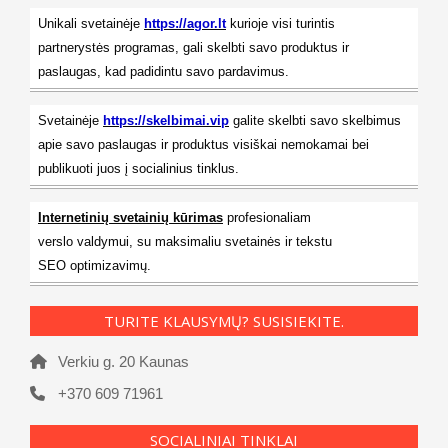
Unikali svetainėje
https://agor.lt
kurioje visi turintis
partnerystės programas, gali skelbti savo produktus ir
paslaugas, kad padidintu savo pardavimus.
Svetainėje
https://skelbimai.vip
galite skelbti savo skelbimus
apie savo paslaugas ir produktus visiškai nemokamai bei
publikuoti juos į socialinius tinklus.
Internetinių svetainių kūrimas
profesionaliam
verslo valdymui, su maksimaliu svetainės ir tekstu
SEO optimizavimų.
TURITE KLAUSYMŲ? SUSISIEKITE.
Verkiu g. 20 Kaunas
+370 609 71961
SOCIALINIAI TINKLAI