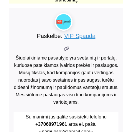
Paskelbė:
VIP Spauda
Šiuolaikiniame pasaulyje yra svetainių ir portalų,
kuriuose pateikiamos įvairios prekės ir paslaugos.
Mūsų tikslas, kad kompanijos gautu vertingas
nuorodas į savo svetaines ir paslaugas, turėtu
didesni žinomumą ir papildomus vartotojų srautus.
Mes siūlome paslaugas visu tipu kompanijoms ir
vartotojams.
Su manimi jus galite susisiekti telefonu
+37060971961
arba el. paštu
«namuose2@gmail.com»