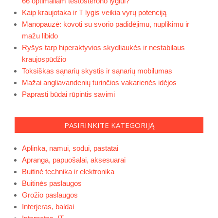
66 optimaliam testosterono lygiui?
Kaip kraujotaka ir T lygis veikia vyrų potenciją
Manopauzė: kovoti su svorio padidėjimu, nuplikimu ir
mažu libido
Ryšys tarp hiperaktyvios skydliaukės ir nestabilaus
kraujospūdžio
Toksiškas sąnarių skystis ir sąnarių mobilumas
Mažai angliavandenių turinčios vakarienės idėjos
Paprasti būdai rūpintis savimi
PASIRINKITE KATEGORIJĄ
Aplinka, namui, sodui, pastatai
Apranga, papuošalai, aksesuarai
Buitinė technika ir elektronika
Buitinės paslaugos
Grožio paslaugos
Interjeras, baldai