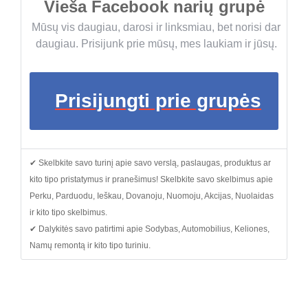
Vieša Facebook narių grupė
Mūsų vis daugiau, darosi ir linksmiau, bet norisi dar
daugiau. Prisijunk prie mūsų, mes laukiam ir jūsų.
Prisijungti prie grupės
✔ Skelbkite savo turinį apie savo verslą, paslaugas, produktus ar
kito tipo pristatymus ir pranešimus! Skelbkite savo skelbimus apie
Perku, Parduodu, Ieškau, Dovanoju, Nuomoju, Akcijas, Nuolaidas
ir kito tipo skelbimus.
✔ Dalykitės savo patirtimi apie Sodybas, Automobilius, Keliones,
Namų remontą ir kito tipo turiniu.