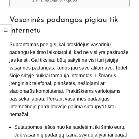
Paskelbė: VIP Spauda
Vasarinės padangos pigiau tik
internetu
Suprantamas poelgis, kai prasidėjus vasarinių
padangų keitimo laikotarpiui, kad ne visi yra pasiruošę
jas keisti. Gal tiksliau būtų sakyti ne visi turi įsigiję
vasarines padangas, kurios jau savo atitarnavo. Todėl
šioje srityje puikiai tarnauja internetas ir išmanūs
įrenginiai: telefonai, planšetės, nešiojami ar
stacionarūs kompiuteriai. Praktiškiems vartotojams
pasiseka labiau. Perkant vasarines padangas
internetinėje parduotuvėje galima sutaupyti tikrai
nemažai.
Sutaupomos lėšos nuo keliasdešimt iki šimto eurų.
Juk vasarinių padangų kaina svyruoja įvairiai pagal