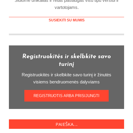
Siūlome unikalias ir retas paslaugas visu tipu verslui ir
vartotojams.
SUSIEKITI SU MUMIS
Registruokitės ir skelbkite savo
turinį
Registruokitės ir skelbkite savo turinį ir žinutės
visiems bendruomenės dalyviams
REGISTRUOTIS ARBA PRISIJUNGTI
PAIEŠKA….