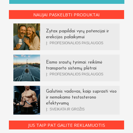
NAUJAI PASKELBTI PRODUKTAI
Zytax papildai vyrų potencijai ir
erekcijos palaikymui
Į:
PROFESIONALIOS PASLAUGOS
Eismo srautų tyrimai: reikšmė
transporto sistemų plėtrai
Į:
PROFESIONALIOS PASLAUGOS
Galutinis vadovas, kaip suprasti viso
ir nemokamo testosterono
efektyvumą
Į:
SVEIKATA IR GROŽIS
JUS TAIP PAT GALITE REKLAMUOTIS