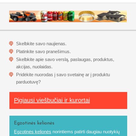
Skelbkite savo naujienas.
Platinkite savo pranešimus.
Skelbkite apie savo verslą, paslaugas, produktus,
akcijas, nuolaidas.
Pridėkite nuorodas į savo svetainę ar į produktu
parduotuvę?
Pigiausi viešbučiai ir kurortai
Egzotinės kelionės
Egzotinės kelionės
norintiems patirti daugiau nuotykių