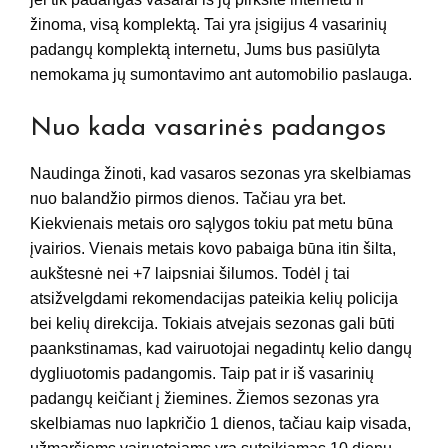
žinoma, visą komplektą. Tai yra įsigijus 4 vasarinių
padangų komplektą internetu, Jums bus pasiūlyta
nemokama jų sumontavimo ant automobilio paslauga.
Nuo kada vasarinės padangos
Naudinga žinoti, kad vasaros sezonas yra skelbiamas
nuo balandžio pirmos dienos. Tačiau yra bet.
Kiekvienais metais oro sąlygos tokiu pat metu būna
įvairios. Vienais metais kovo pabaiga būna itin šilta,
aukštesnė nei +7 laipsniai šilumos. Todėl į tai
atsižvelgdami rekomendacijas pateikia kelių policija
bei kelių direkcija. Tokiais atvejais sezonas gali būti
paankstinamas, kad vairuotojai negadintų kelio dangų
dygliuotomis padangomis. Taip pat ir iš vasarinių
padangų keičiant į žiemines. Žiemos sezonas yra
skelbiamas nuo lapkričio 1 dienos, tačiau kaip visada,