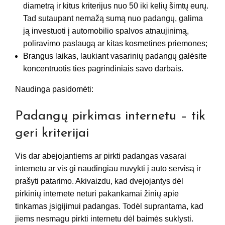
diametrą ir kitus kriterijus nuo 50 iki kelių šimtų eurų.
Tad sutaupant nemažą sumą nuo padangų, galima
ją investuoti į automobilio spalvos atnaujinimą,
poliravimo paslaugą ar kitas kosmetines priemones;
Brangus laikas, laukiant vasarinių padangų galėsite
koncentruotis ties pagrindiniais savo darbais.
Naudinga pasidomėti:
Padangų pirkimas internetu – tik
geri kriterijai
Vis dar abejojantiems ar pirkti padangas vasarai
internetu ar vis gi naudingiau nuvykti į auto servisą ir
prašyti patarimo. Akivaizdu, kad dvejojantys dėl
pirkinių internete neturi pakankamai žinių apie
tinkamas įsigijimui padangas. Todėl suprantama, kad
jiems nesmagu pirkti internetu dėl baimės suklysti.