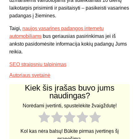
užmaršiems vairuotojams yra suteikiamas 10 dienų
laikotarpis prisiminti ir pasitaisyti – pasikeisti vasarines
padangas į žiemines.
Taigi,
naujos vasarines padangos internetu
automobiliams
bus geriausias pasirinkimas jei iš
anksto pasidomėsite informacija kokių padangų Jums
reikia.
SEO straipsniu talpinimas
Autoriaus svetainė
Kiek šis įrašas buvo jums
naudingas?
Norėdami įvertinti, spustelėkite žvaigždutę!
Kol kas nėra balsų! Būkite pirmas įvertinęs šį
pranešimą.