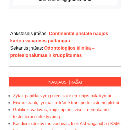
2024-
07-
Ankstesnis įrašas:
Continental pristatė naujos
29
kartos vasarines padangas
Sekantis įrašas:
Odontologijos klinika –
profesionalumas ir kruopštumas
NAUJAUSI ĮRAŠAI
Zytax papildai vyrų potencijai ir erekcijos palaikymui
Eismo srautų tyrimai: reikšmė transporto sistemų plėtrai
Galutinis vadovas, kaip suprasti viso ir nemokamo
testosterono efektyvumą
Kasdienio dozavimo vadovas: kiek Ashwagandha / KSM-