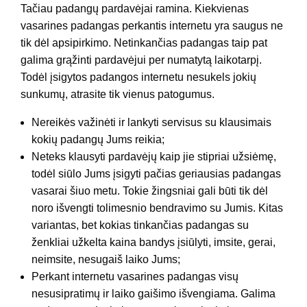
Tačiau padangų pardavėjai ramina. Kiekvienas
vasarines padangas perkantis internetu yra saugus ne
tik dėl apsipirkimo. Netinkančias padangas taip pat
galima grąžinti pardavėjui per numatytą laikotarpį.
Todėl įsigytos padangos internetu nesukels jokių
sunkumų, atrasite tik vienus patogumus.
Nereikės važinėti ir lankyti servisus su klausimais
kokių padangų Jums reikia;
Neteks klausyti pardavėjų kaip jie stipriai užsiėmę,
todėl siūlo Jums įsigyti pačias geriausias padangas
vasarai šiuo metu. Tokie žingsniai gali būti tik dėl
noro išvengti tolimesnio bendravimo su Jumis. Kitas
variantas, bet kokias tinkančias padangas su
ženkliai užkelta kaina bandys įsiūlyti, imsite, gerai,
neimsite, nesugaiš laiko Jums;
Perkant internetu vasarines padangas visų
nesusipratimų ir laiko gaišimo išvengiama. Galima