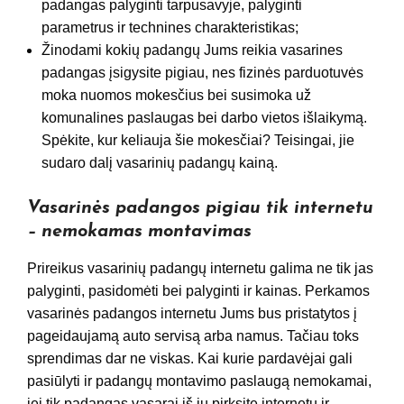
padangas palyginti tarpusavyje, palyginti
parametrus ir technines charakteristikas;
Žinodami kokių padangų Jums reikia vasarines
padangas įsigysite pigiau, nes fizinės parduotuvės
moka nuomos mokesčius bei susimoka už
komunalines paslaugas bei darbo vietos išlaikymą.
Spėkite, kur keliauja šie mokesčiai? Teisingai, jie
sudaro dalį vasarinių padangų kainą.
Vasarinės padangos pigiau tik internetu
– nemokamas montavimas
Prireikus vasarinių padangų internetu galima ne tik jas
palyginti, pasidomėti bei palyginti ir kainas. Perkamos
vasarinės padangos internetu Jums bus pristatytos į
pageidaujamą auto servisą arba namus. Tačiau toks
sprendimas dar ne viskas. Kai kurie pardavėjai gali
pasiūlyti ir padangų montavimo paslaugą nemokamai,
jei tik padangas vasarai iš jų pirksite internetu ir