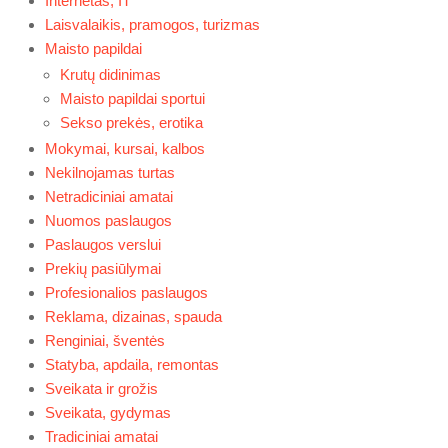
Internetas, IT
Laisvalaikis, pramogos, turizmas
Maisto papildai
Krutų didinimas
Maisto papildai sportui
Sekso prekės, erotika
Mokymai, kursai, kalbos
Nekilnojamas turtas
Netradiciniai amatai
Nuomos paslaugos
Paslaugos verslui
Prekių pasiūlymai
Profesionalios paslaugos
Reklama, dizainas, spauda
Renginiai, šventės
Statyba, apdaila, remontas
Sveikata ir grožis
Sveikata, gydymas
Tradiciniai amatai