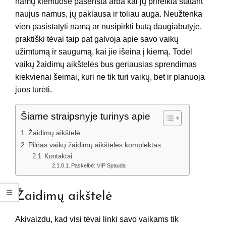
namų kiemuose pasensta arba kai jų prireikia statant
naujus namus, jų paklausa ir toliau auga. Neužtenka
vien pasistatyti namą ar nusipirkti butą daugiabutyje,
praktiški tėvai taip pat galvoja apie savo vaikų
užimtumą ir saugumą, kai jie išeina į kiemą. Todėl
vaikų žaidimų aikštelės bus geriausias sprendimas
kiekvienai šeimai, kuri ne tik turi vaikų, bet ir planuoja
juos turėti.
Šiame straipsnyje turinys apie
Žaidimų aikštelė
Pilnas vaikų žaidimų aikštelės komplektas
Kontaktai
Paskelbė: VIP Spauda
Žaidimų aikštelė
Akivaizdu, kad visi tėvai linki savo vaikams tik