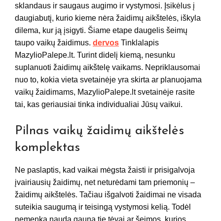
sklandaus ir saugaus augimo ir vystymosi. Įsikėlus į
daugiabutį, kurio kieme nėra žaidimų aikštelės, iškyla
dilema, kur ją įsigyti. Šiame etape daugelis šeimų
taupo vaikų žaidimus.
dervos
Tinklalapis
MazylioPalepe.lt. Turint didelį kiemą, nesunku
suplanuoti žaidimų aikštelę vaikams. Nepriklausomai
nuo to, kokia vieta svetainėje yra skirta ar planuojama
vaikų žaidimams, MazylioPalepe.lt svetainėje rasite
tai, kas geriausiai tinka individualiai Jūsų vaikui.
Pilnas vaikų žaidimų aikštelės
komplektas
Ne paslaptis, kad vaikai mėgsta žaisti ir prisigalvoja
įvairiausių žaidimų, net neturėdami tam priemonių –
žaidimų aikštelės. Tačiau išgalvoti žaidimai ne visada
suteikia saugumą ir teisingą vystymosi kelią. Todėl
nemenką naudą gauna tie tėvai ar šeimos, kurios