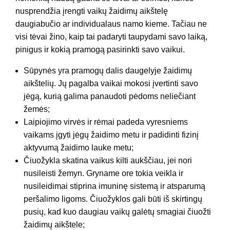
nusprendžia įrengti vaikų žaidimų aikštelę
daugiabučio ar individualaus namo kieme. Tačiau ne
visi tėvai žino, kaip tai padaryti taupydami savo laiką,
pinigus ir kokią pramogą pasirinkti savo vaikui.
Sūpynės yra pramogų dalis daugelyje žaidimų
aikštelių. Jų pagalba vaikai mokosi įvertinti savo
jėgą, kurią galima panaudoti pėdoms neliečiant
žemės;
Laipiojimo virvės ir rėmai padeda vyresniems
vaikams įgyti jėgų žaidimo metu ir padidinti fizinį
aktyvumą žaidimo lauke metu;
Čiuožykla skatina vaikus kilti aukščiau, jei nori
nusileisti žemyn. Gryname ore tokia veikla ir
nusileidimai stiprina imuninę sistemą ir atsparumą
peršalimo ligoms. Čiuožyklos gali būti iš skirtingų
pusių, kad kuo daugiau vaikų galėtų smagiai čiuožti
žaidimų aikštele;