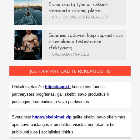
Eismo srautų tyrimai: reikšmė
transporto sistemų plėtrai
Į:
PROFESIONALIOS PASLAUGOS
Galutinis vadovas, kaip suprasti viso
ir nemokamo testosterono
efektyvumą
Į:
SVEIKATA IR GROŽIS
JUS TAIP PAT GALITE REKLAMUOTIS
Unikali svetainėje
https://agor.lt
kurioje visi turintis
partnerystės programas, gali skelbti savo produktus ir
paslaugas, kad padidintu savo pardavimus.
Svetainėje
https://skelbimai.vip
galite skelbti savo skelbimus
apie savo paslaugas ir produktus visiškai nemokamai bei
publikuoti juos į socialinius tinklus.