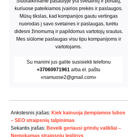
Šiuolaikiniame pasaulyje yra svetainių ir portalų,
kuriuose pateikiamos įvairios prekės ir paslaugos.
Mūsų tikslas, kad kompanijos gautu vertingas
nuorodas į savo svetaines ir paslaugas, turėtu
didesni žinomumą ir papildomus vartotojų srautus.
Mes siūlome paslaugas visu tipu kompanijoms ir
vartotojams.
Su manimi jus galite susisiekti telefonu
+37060971961
arba el. paštu
«namuose2@gmail.com»
2024-
07-
Ankstesnis įrašas:
Kiek kainuoja įtempiamos lubos
21
– SEO straipsnių talpinimas
Sekantis įrašas:
Beveik geriausi grindų valikliai –
Nemokamas straipsnių leidinys