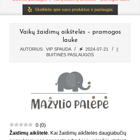
Skelbkite apie savo produktus ir paslaugas
Vaikų žaidimų aikštelės – pramogos
lauke
AUTORIUS:
VIP SPAUDA
🗲
2024-07-21
Į:
BUITINĖS PASLAUGOS
0
(
0
)
Žaidimų aikštelė
. Kai žaidimų aikštelės daugiabučių