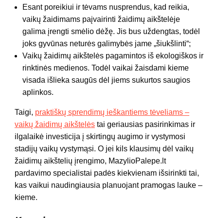
Esant poreikiui ir tėvams nusprendus, kad reikia,
vaikų žaidimams paįvairinti žaidimų aikštelėje
galima įrengti smėlio dėžę. Jis bus uždengtas, todėl
joks gyvūnas neturės galimybės jame „šiukšlinti“;
Vaikų žaidimų aikštelės pagamintos iš ekologiškos ir
rinktinės medienos. Todėl vaikai žaisdami kieme
visada išlieka saugūs dėl jiems sukurtos saugios
aplinkos.
Taigi,
praktiškų sprendimų ieškantiems tėveliams –
vaikų žaidimų aikštelės
tai geriausias pasirinkimas ir
ilgalaikė investicija į skirtingų augimo ir vystymosi
stadijų vaikų vystymąsi. O jei kils klausimų dėl vaikų
žaidimų aikštelių įrengimo, MazylioPalepe.lt
pardavimo specialistai padės kiekvienam išsirinkti tai,
kas vaikui naudingiausia planuojant pramogas lauke –
kieme.