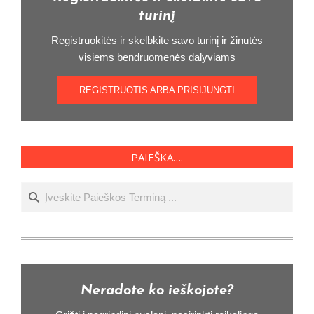
turinį
Registruokitės ir skelbkite savo turinį ir žinutės
visiems bendruomenės dalyviams
REGISTRUOTIS ARBA PRISIJUNGTI
PAIEŠKA….
Ieškoti
Neradote ko ieškojote?