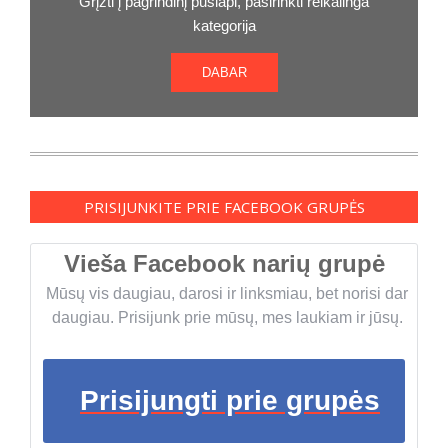
Grįžti į pagrindinį puslapi, pasirinkti reikalinga
kategorija
DABAR
PRISIJUNKITE PRIE FACEBOOK GRUPĖS
Vieša Facebook narių grupė
Mūsų vis daugiau, darosi ir linksmiau, bet norisi dar
daugiau. Prisijunk prie mūsų, mes laukiam ir jūsų.
Prisijungti prie grupės