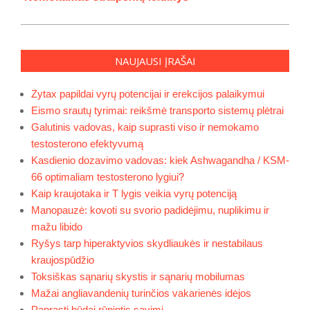
NAUJAUSI ĮRAŠAI
Zytax papildai vyrų potencijai ir erekcijos palaikymui
Eismo srautų tyrimai: reikšmė transporto sistemų plėtrai
Galutinis vadovas, kaip suprasti viso ir nemokamo
testosterono efektyvumą
Kasdienio dozavimo vadovas: kiek Ashwagandha / KSM-
66 optimaliam testosterono lygiui?
Kaip kraujotaka ir T lygis veikia vyrų potenciją
Manopauzė: kovoti su svorio padidėjimu, nuplikimu ir
mažu libido
Ryšys tarp hiperaktyvios skydliaukės ir nestabilaus
kraujospūdžio
Toksiškas sąnarių skystis ir sąnarių mobilumas
Mažai angliavandenių turinčios vakarienės idėjos
Paprasti būdai rūpintis savimi