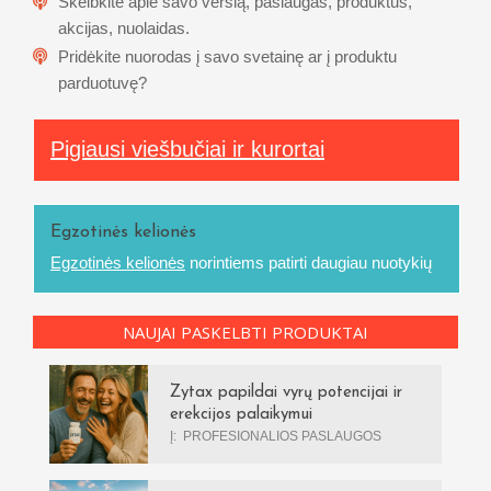
Skelbkite apie savo verslą, paslaugas, produktus,
akcijas, nuolaidas.
Pridėkite nuorodas į savo svetainę ar į produktu
parduotuvę?
Pigiausi viešbučiai ir kurortai
Egzotinės kelionės
Egzotinės kelionės
norintiems patirti daugiau nuotykių
NAUJAI PASKELBTI PRODUKTAI
Zytax papildai vyrų potencijai ir
erekcijos palaikymui
Į:
PROFESIONALIOS PASLAUGOS