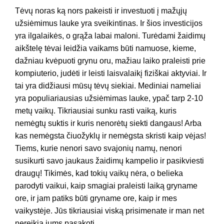
Tėvų noras ką nors pakeisti ir investuoti į mažųjų
užsiėmimus lauke yra sveikintinas. Ir šios investicijos
yra ilgalaikės, o grąža labai maloni. Turėdami žaidimų
aikštelę tėvai leidžia vaikams būti namuose, kieme,
dažniau kvėpuoti grynu oru, mažiau laiko praleisti prie
kompiuterio, judėti ir leisti laisvalaikį fiziškai aktyviai. Ir
tai yra didžiausi mūsų tėvų siekiai. Mediniai nameliai
yra populiariausias užsiėmimas lauke, ypač tarp 2-10
metų vaikų. Tikriausiai sunku rasti vaiką, kuris
nemėgtų suktis ir kuris nenorėtų siekti dangaus! Arba
kas nemėgsta čiuožyklų ir nemėgsta skristi kaip vėjas!
Tiems, kurie nenori savo svajonių namų, nenori
susikurti savo jaukaus žaidimų kampelio ir pasikviesti
draugų! Tikimės, kad tokių vaikų nėra, o belieka
parodyti vaikui, kaip smagiai praleisti laiką gryname
ore, ir jam patiks būti gryname ore, kaip ir mes
vaikystėje. Jūs tikriausiai viską prisimenate ir man net
nereikia jums pasakoti.