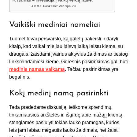
Namas – investicija į vaikų veiklą lauke.
Paskelbė: VIP Spauda
Vaikiški mediniai nameliai
Tuomet tėvai persvarsto, ką galėtų pakeisti ir daryti
kitaip, kad vaikai mieliau laisvą laiką leistų kieme, su
draugais, žaisdami įvairius aktyvius žaidimus ar tiesiog
linksmindamiesi kieme. Geresnis pasirinkimas gali būti
medinis namas vaikams
. Tačiau pasirinkimas yra
begalinis.
Kokį medinį namą pasirinkti
Tada pradedame diskusiją, ieškome sprendimų,
tinkamiausios aikštelės ir, išgirdę apie mažąjį klientą,
stengiamės pasiūlyti tokias lauko pramogas, kurios
leis jam labiau mėgautis lauko žaidimais, nei žaisti