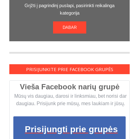
Grįžti į pagrindinį puslapi, pasirinkti reikalinga
kategorija
DABAR
PRISIJUNKITE PRIE FACEBOOK GRUPĖS
Vieša Facebook narių grupė
Mūsų vis daugiau, darosi ir linksmiau, bet norisi dar
daugiau. Prisijunk prie mūsų, mes laukiam ir jūsų.
Prisijungti prie grupės