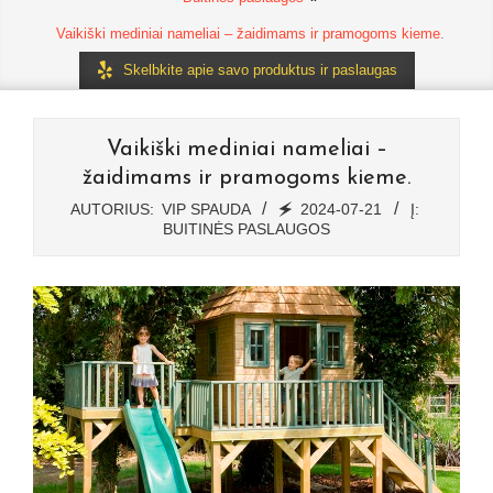
Vaikiški mediniai nameliai – žaidimams ir pramogoms kieme.
Skelbkite apie savo produktus ir paslaugas
Vaikiški mediniai nameliai –
žaidimams ir pramogoms kieme.
AUTORIUS:
VIP SPAUDA
🗲
2024-07-21
Į:
BUITINĖS PASLAUGOS