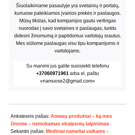
Šiuolaikiniame pasaulyje yra svetainių ir portalų,
kuriuose pateikiamos įvairios prekės ir paslaugos.
Mūsų tikslas, kad kompanijos gautu vertingas
nuorodas į savo svetaines ir paslaugas, turėtu
didesni žinomumą ir papildomus vartotojų srautus.
Mes siūlome paslaugas visu tipu kompanijoms ir
vartotojams.
Su manimi jus galite susisiekti telefonu
+37060971961
arba el. paštu
«namuose2@gmail.com»
2024-
07-
Ankstesnis įrašas:
Amway produktai – ką mes
21
žinome – nemokamas straipsnių talpinimas
Sekantis įrašas:
Mediniai nameliai vaikams –