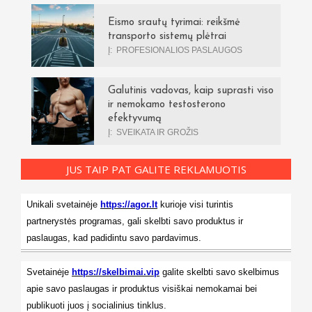
Eismo srautų tyrimai: reikšmė
transporto sistemų plėtrai
Į:
PROFESIONALIOS PASLAUGOS
Galutinis vadovas, kaip suprasti viso
ir nemokamo testosterono
efektyvumą
Į:
SVEIKATA IR GROŽIS
JUS TAIP PAT GALITE REKLAMUOTIS
Unikali svetainėje
https://agor.lt
kurioje visi turintis
partnerystės programas, gali skelbti savo produktus ir
paslaugas, kad padidintu savo pardavimus.
Svetainėje
https://skelbimai.vip
galite skelbti savo skelbimus
apie savo paslaugas ir produktus visiškai nemokamai bei
publikuoti juos į socialinius tinklus.