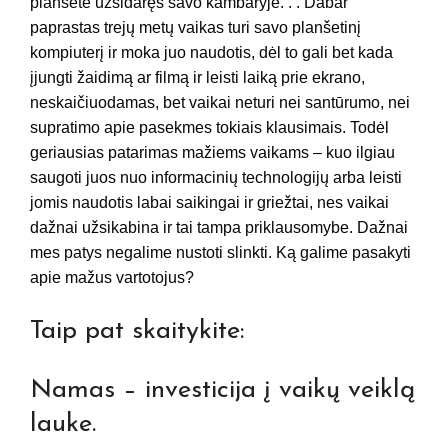
planšete užsidaręs savo kambaryje. . . Dabar
paprastas trejų metų vaikas turi savo planšetinį
kompiuterį ir moka juo naudotis, dėl to gali bet kada
įjungti žaidimą ar filmą ir leisti laiką prie ekrano,
neskaičiuodamas, bet vaikai neturi nei santūrumo, nei
supratimo apie pasekmes tokiais klausimais. Todėl
geriausias patarimas mažiems vaikams – kuo ilgiau
saugoti juos nuo informacinių technologijų arba leisti
jomis naudotis labai saikingai ir griežtai, nes vaikai
dažnai užsikabina ir tai tampa priklausomybe. Dažnai
mes patys negalime nustoti slinkti. Ką galime pasakyti
apie mažus vartotojus?
Taip pat skaitykite:
Namas – investicija į vaikų veiklą
lauke.