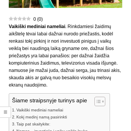
0
(
0
)
Vaikiški mediniai nameliai
. Rinkdamiesi žaidimų
aikštelę tėvai labai dažnai nurodo priežastis, kodėl
renkasi tokį pirkinį ir nori investuoti pinigus į vaikų
veiklą bei naudingą laiką gryname ore, dažnai šios
priežastys yra labai panašios: per dažnai žaidžia
kompiuterinius žaidimus, televizorius visada išjungė.
namuose jie mažai juda, dažnai serga, jau trinasi akis,
skauda akis ar galvą nuo besaikio visokių melsvų
ekranų naudojimo.
Šiame straipsnyje turinys apie
Vaikiški mediniai nameliai
Kokį medinį namą pasirinkti
Taip pat skaitykite: