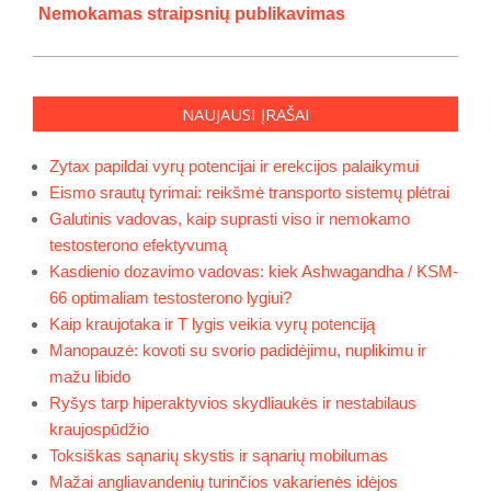
Nemokamas straipsnių publikavimas
NAUJAUSI ĮRAŠAI
Zytax papildai vyrų potencijai ir erekcijos palaikymui
Eismo srautų tyrimai: reikšmė transporto sistemų plėtrai
Galutinis vadovas, kaip suprasti viso ir nemokamo
testosterono efektyvumą
Kasdienio dozavimo vadovas: kiek Ashwagandha / KSM-
66 optimaliam testosterono lygiui?
Kaip kraujotaka ir T lygis veikia vyrų potenciją
Manopauzė: kovoti su svorio padidėjimu, nuplikimu ir
mažu libido
Ryšys tarp hiperaktyvios skydliaukės ir nestabilaus
kraujospūdžio
Toksiškas sąnarių skystis ir sąnarių mobilumas
Mažai angliavandenių turinčios vakarienės idėjos