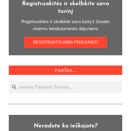
Registruokitės ir skelbkite savo
turinį
Registruokitės ir skelbkite savo turinį ir žinutės
visiems bendruomenės dalyviams
REGISTRUOTIS ARBA PRISIJUNGTI
PAIEŠKA….
Ieškoti
Neradote ko ieškojote?