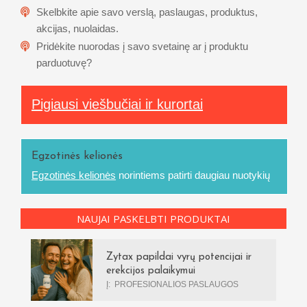
Skelbkite apie savo verslą, paslaugas, produktus,
akcijas, nuolaidas.
Pridėkite nuorodas į savo svetainę ar į produktu
parduotuvę?
Pigiausi viešbučiai ir kurortai
Egzotinės kelionės
Egzotinės kelionės
norintiems patirti daugiau nuotykių
NAUJAI PASKELBTI PRODUKTAI
Zytax papildai vyrų potencijai ir
erekcijos palaikymui
Į:
PROFESIONALIOS PASLAUGOS