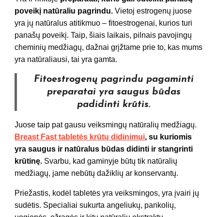
poveikį natūraliu pagrindu.
Vietoj estrogenų juose
yra jų natūralus atitikmuo – fitoestrogenai, kurios turi
panašų poveikį. Taip, šiais laikais, pilnais pavojingų
cheminių medžiagų, dažnai grįžtame prie to, kas mums
yra natūraliausi, tai yra gamta.
Fitoestrogenų pagrindu pagaminti
preparatai yra saugus būdas
padidinti krūtis.
Juose taip pat gausu veiksmingų natūralių medžiagų.
Breast Fast tabletės krūtų didinimui
,
su kuriomis
yra saugus ir natūralus būdas didinti ir stangrinti
krūtinę.
Svarbu, kad gaminyje būtų tik natūralių
medžiagų, jame nebūtų dažiklių ar konservantų.
Priežastis, kodėl tabletės yra veiksmingos, yra įvairi jų
sudėtis. Specialiai sukurta angeliukų, pankolių,