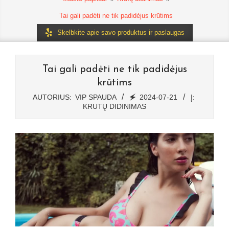
Tai gali padėti ne tik padidėjus krūtims
Skelbkite apie savo produktus ir paslaugas
Tai gali padėti ne tik padidėjus
krūtims
AUTORIUS:
VIP SPAUDA
🗲
2024-07-21
Į:
KRUTŲ DIDINIMAS