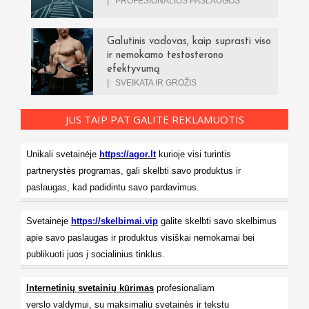
Į:
PROFESIONALIOS PASLAUGOS
Galutinis vadovas, kaip suprasti viso
ir nemokamo testosterono
efektyvumą
Į:
SVEIKATA IR GROŽIS
JUS TAIP PAT GALITE REKLAMUOTIS
Unikali svetainėje
https://agor.lt
kurioje visi turintis
partnerystės programas, gali skelbti savo produktus ir
paslaugas, kad padidintu savo pardavimus.
Svetainėje
https://skelbimai.vip
galite skelbti savo skelbimus
apie savo paslaugas ir produktus visiškai nemokamai bei
publikuoti juos į socialinius tinklus.
Internetinių svetainių kūrimas
profesionaliam
verslo valdymui, su maksimaliu svetainės ir tekstu