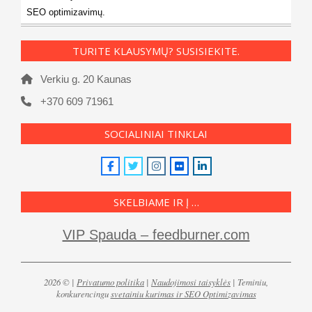
SEO optimizavimų.
TURITE KLAUSYMŲ? SUSISIEKITE.
Verkiu g. 20 Kaunas
+370 609 71961
SOCIALINIAI TINKLAI
SKELBIAME IR Į …
VIP Spauda – feedburner.com
2026 © |
Privatumo politika
|
Naudojimosi taisyklės
| Teminiu,
konkurencingu
svetainiu kurimas ir SEO Optimizavimas