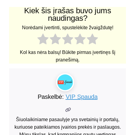
Kiek šis įrašas buvo jums
naudingas?
Norėdami įvertinti, spustelėkite žvaigždutę!
Kol kas nėra balsų! Būkite pirmas įvertinęs šį
pranešimą.
Paskelbė:
VIP Spauda
Šiuolaikiniame pasaulyje yra svetainių ir portalų,
kuriuose pateikiamos įvairios prekės ir paslaugos.
Mūsų tikslas, kad kompanijos gautu vertingas