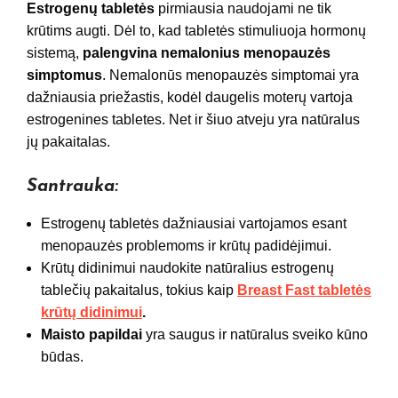
Estrogenų tabletės
pirmiausia naudojami ne tik
krūtims augti. Dėl to, kad tabletės stimuliuoja hormonų
sistemą,
palengvina nemalonius menopauzės
simptomus
. Nemalonūs menopauzės simptomai yra
dažniausia priežastis, kodėl daugelis moterų vartoja
estrogenines tabletes. Net ir šiuo atveju yra natūralus
jų pakaitalas.
Santrauka:
Estrogenų tabletės dažniausiai vartojamos esant
menopauzės problemoms ir krūtų padidėjimui.
Krūtų didinimui naudokite natūralius estrogenų
tablečių pakaitalus, tokius kaip
Breast Fast tabletės
krūtų didinimui
.
Maisto papildai
yra saugus ir natūralus sveiko kūno
būdas.