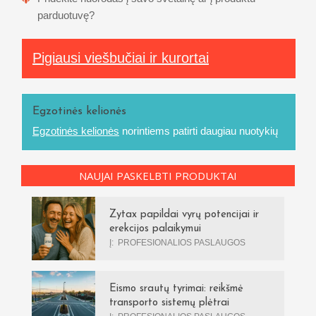
parduotuvę?
Pigiausi viešbučiai ir kurortai
Egzotinės kelionės
Egzotinės kelionės
norintiems patirti daugiau nuotykių
NAUJAI PASKELBTI PRODUKTAI
Zytax papildai vyrų potencijai ir
erekcijos palaikymui
Į:
PROFESIONALIOS PASLAUGOS
Eismo srautų tyrimai: reikšmė
transporto sistemų plėtrai