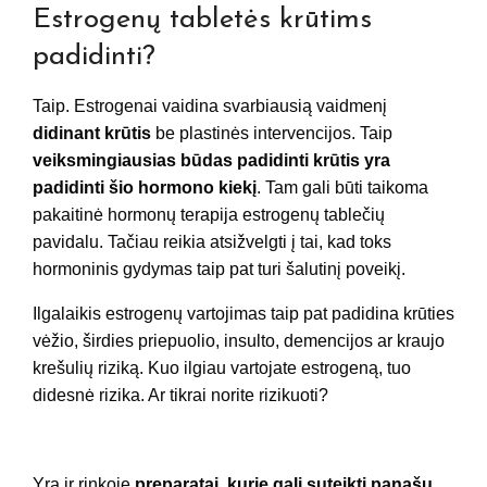
Estrogenų tabletės krūtims
padidinti?
Taip. Estrogenai vaidina svarbiausią vaidmenį
didinant krūtis
be plastinės intervencijos. Taip
veiksmingiausias būdas padidinti krūtis yra
padidinti šio hormono kiekį
. Tam gali būti taikoma
pakaitinė hormonų terapija estrogenų tablečių
pavidalu. Tačiau reikia atsižvelgti į tai, kad toks
hormoninis gydymas taip pat turi šalutinį poveikį.
Ilgalaikis estrogenų vartojimas taip pat padidina krūties
vėžio, širdies priepuolio, insulto, demencijos ar kraujo
krešulių riziką. Kuo ilgiau vartojate estrogeną, tuo
didesnė rizika. Ar tikrai norite rizikuoti?
Yra ir rinkoje
preparatai, kurie gali suteikti panašų