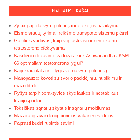
NAUJAUSI ĮRAŠAI
Zytax papildai vyrų potencijai ir erekcijos palaikymui
Eismo srautų tyrimai: reikšmė transporto sistemų plėtrai
Galutinis vadovas, kaip suprasti viso ir nemokamo
testosterono efektyvumą
Kasdienio dozavimo vadovas: kiek Ashwagandha / KSM-
66 optimaliam testosterono lygiui?
Kaip kraujotaka ir T lygis veikia vyrų potenciją
Manopauzė: kovoti su svorio padidėjimu, nuplikimu ir
mažu libido
Ryšys tarp hiperaktyvios skydliaukės ir nestabilaus
kraujospūdžio
Toksiškas sąnarių skystis ir sąnarių mobilumas
Mažai angliavandenių turinčios vakarienės idėjos
Paprasti būdai rūpintis savimi