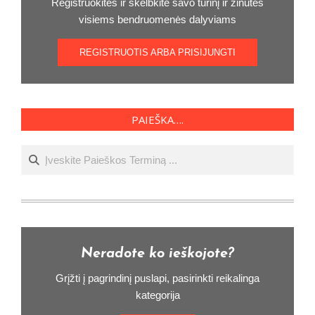
Registruokitės ir skelbkite savo turinį ir žinutės
visiems bendruomenės dalyviams
REGISTRUOTIS ARBA PRISIJUNGTI
PAIEŠKA….
Ieškoti
Neradote ko ieškojote?
Grįžti į pagrindinį puslapi, pasirinkti reikalinga
kategorija