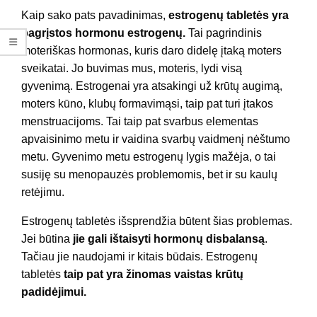
Kaip sako pats pavadinimas,
estrogenų tabletės yra
pagrįstos hormonu estrogenų.
Tai pagrindinis
moteriškas hormonas, kuris daro didelę įtaką moters
sveikatai. Jo buvimas mus, moteris, lydi visą
gyvenimą. Estrogenai yra atsakingi už krūtų augimą,
moters kūno, klubų formavimąsi, taip pat turi įtakos
menstruacijoms. Tai taip pat svarbus elementas
apvaisinimo metu ir vaidina svarbų vaidmenį nėštumo
metu. Gyvenimo metu estrogenų lygis mažėja, o tai
susiję su menopauzės problemomis, bet ir su kaulų
retėjimu.
Estrogenų tabletės išsprendžia būtent šias problemas.
Jei būtina
jie gali ištaisyti hormonų disbalansą
.
Tačiau jie naudojami ir kitais būdais. Estrogenų
tabletės
taip pat yra žinomas vaistas krūtų
padidėjimui.