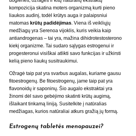
uogienės, ožragės ir kitų natūralių ekstraktų
kompozicija skatina moters organizmą kurti pieno
liaukos audinį, todėl krūtys auga ir palaipsniui
matomas
krūtų padidėjimas
. Viena iš veikliųjų
medžiagų yra Serenoa vijoklis, kuris veikia kaip
antiandrogenas – tai yra, mažina dihidrotestosterono
kiekį organizme. Tai sudaro sąlygas estrogenui ir
progesteronui visiškai atlikti savo funkcijas ir užkirsti
kelią pieno liaukų susitraukimui.
Ožragė taip pat yra svarbus augalas, kuriame gausu
fitoestrogenų. Be fitoestrogenų, jame taip pat yra
flavonoidų ir saponinų. Šio augalo ekstraktai yra
žinomi dėl savo gebėjimo skatinti krūtų augimą,
išlaikant tinkamą liniją. Susitelkite į natūralias
medžiagas, kurios natūraliai atkurs gražią jų formą.
Estrogenų tabletės menopauzei?