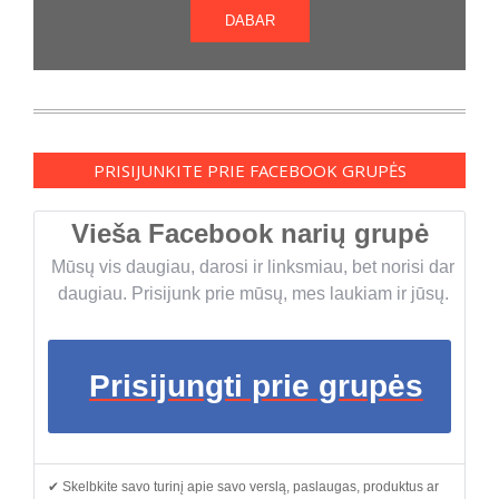
DABAR
PRISIJUNKITE PRIE FACEBOOK GRUPĖS
Vieša Facebook narių grupė
Mūsų vis daugiau, darosi ir linksmiau, bet norisi dar
daugiau. Prisijunk prie mūsų, mes laukiam ir jūsų.
Prisijungti prie grupės
✔ Skelbkite savo turinį apie savo verslą, paslaugas, produktus ar