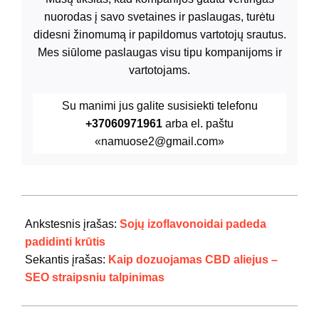
nuorodas į savo svetaines ir paslaugas, turėtu
didesni žinomumą ir papildomus vartotojų srautus.
Mes siūlome paslaugas visu tipu kompanijoms ir
vartotojams.
Su manimi jus galite susisiekti telefonu
+37060971961
arba el. paštu
«namuose2@gmail.com»
2024-
07-
Ankstesnis įrašas:
Sojų izoflavonoidai padeda
21
padidinti krūtis
Sekantis įrašas:
Kaip dozuojamas CBD aliejus –
SEO straipsniu talpinimas