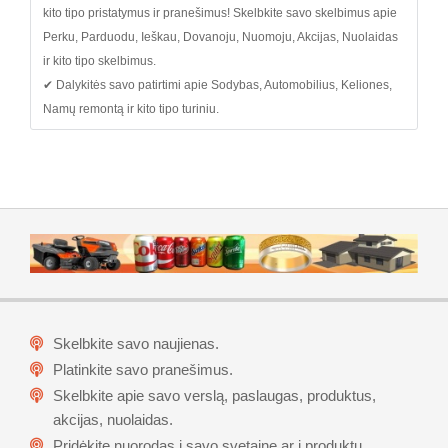
kito tipo pristatymus ir pranešimus! Skelbkite savo skelbimus apie
Perku, Parduodu, Ieškau, Dovanoju, Nuomoju, Akcijas, Nuolaidas
ir kito tipo skelbimus.
✔ Dalykitės savo patirtimi apie Sodybas, Automobilius, Keliones,
Namų remontą ir kito tipo turiniu.
Skelbkite savo naujienas.
Platinkite savo pranešimus.
Skelbkite apie savo verslą, paslaugas, produktus,
akcijas, nuolaidas.
Pridėkite nuorodas į savo svetainę ar į produktu