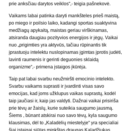
prie anksčiau darytos veiklos“,- teigia pašnekovė.
Vaikams labai patinka daryti mankšteles prieš maistą,
po miego ir poilsio laiko, kadangi sportas suaktyvina
medžiagų apykaitą, maistas geriau virškinamas,
atsiranda daugiau pozityvios energijos ir jėgų. Vaikai
nuo „prigimties yra aktyvūs, tačiau rūpinantis tik
įprastuoju intelektu nuslopinamas įgimtas įprotis judėti,
lavinti raumenis ir gerinti deguonies sklaidą
organizme“,- primena įstaigos įkūrėja.
Taip pat labai svarbu neužmiršti emocinio intelekto.
Svarbu vaikams suprasti ir įvardinti visas savo
emocijas, kad joms užklupus vaikas suprastų, kodėl
taip jaučiasi ir, kaip jas valdyti. Dažnai vaikai prisiriša
prie tėvų ar žaislų, kurie suteikia saugumo jausmą.
Šiems , būnant atskirai nuo savo tėvų, kyla saugumo
klausimas, dėl to „Kaladėlių miestelyje“ yra specialiai
šiai įstaigai siūtas minkštas draugas Kaladžiukas,