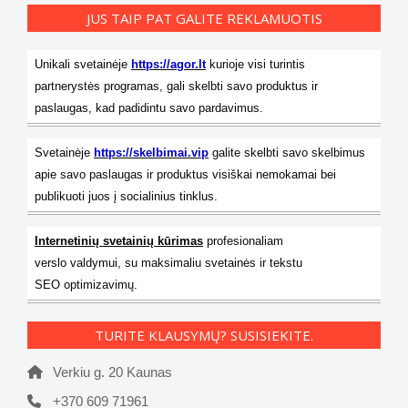
JUS TAIP PAT GALITE REKLAMUOTIS
Unikali svetainėje
https://agor.lt
kurioje visi turintis
partnerystės programas, gali skelbti savo produktus ir
paslaugas, kad padidintu savo pardavimus.
Svetainėje
https://skelbimai.vip
galite skelbti savo skelbimus
apie savo paslaugas ir produktus visiškai nemokamai bei
publikuoti juos į socialinius tinklus.
Internetinių svetainių kūrimas
profesionaliam
verslo valdymui, su maksimaliu svetainės ir tekstu
SEO optimizavimų.
TURITE KLAUSYMŲ? SUSISIEKITE.
Verkiu g. 20 Kaunas
+370 609 71961