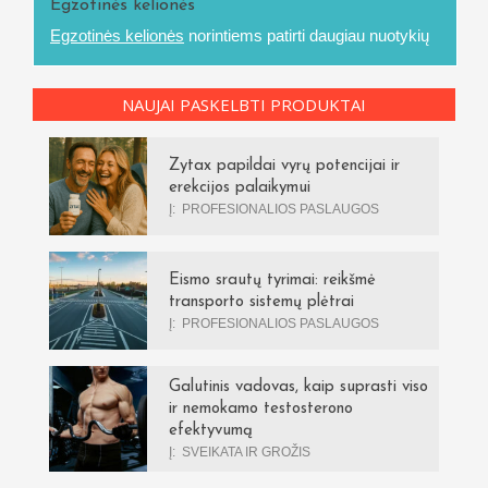
Egzotinės kelionės
Egzotinės kelionės
norintiems patirti daugiau nuotykių
NAUJAI PASKELBTI PRODUKTAI
Zytax papildai vyrų potencijai ir
erekcijos palaikymui
Į:
PROFESIONALIOS PASLAUGOS
Eismo srautų tyrimai: reikšmė
transporto sistemų plėtrai
Į:
PROFESIONALIOS PASLAUGOS
Galutinis vadovas, kaip suprasti viso
ir nemokamo testosterono
efektyvumą
Į:
SVEIKATA IR GROŽIS