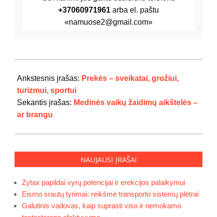
+37060971961
arba el. paštu
«namuose2@gmail.com»
2024-
07-
Ankstesnis įrašas:
Prekės – sveikatai, grožiui,
29
turizmui, sportui
Sekantis įrašas:
Medinės vaikų žaidimų aikštelės –
ar brangu
NAUJAUSI ĮRAŠAI
Zytax papildai vyrų potencijai ir erekcijos palaikymui
Eismo srautų tyrimai: reikšmė transporto sistemų plėtrai
Galutinis vadovas, kaip suprasti viso ir nemokamo