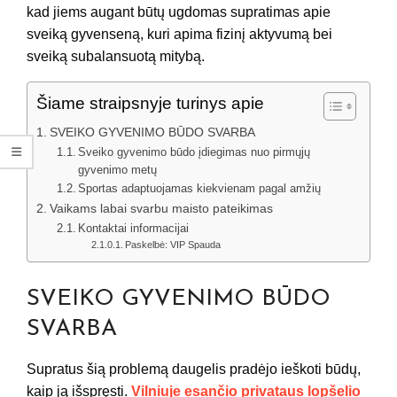
kad jiems augant būtų ugdomas supratimas apie
sveiką gyvenseną, kuri apima fizinį aktyvumą bei
sveiką subalansuotą mitybą.
Šiame straipsnyje turinys apie
SVEIKO GYVENIMO BŪDO SVARBA
Sveiko gyvenimo būdo įdiegimas nuo pirmųjų
gyvenimo metų
Sportas adaptuojamas kiekvienam pagal amžių
Vaikams labai svarbu maisto pateikimas
Kontaktai informacijai
Paskelbė: VIP Spauda
SVEIKO GYVENIMO BŪDO
SVARBA
Supratus šią problemą daugelis pradėjo ieškoti būdų,
kaip ją išspręsti.
Vilniuje esančio privataus lopšelio