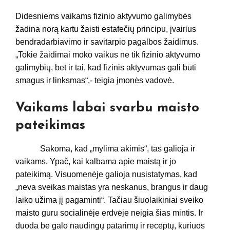
Didesniems vaikams fizinio aktyvumo galimybės
žadina norą kartu žaisti estafečių principu, įvairius
bendradarbiavimo ir savitarpio pagalbos žaidimus.
„Tokie žaidimai moko vaikus ne tik fizinio aktyvumo
galimybių, bet ir tai, kad fizinis aktyvumas gali būti
smagus ir linksmas“,- teigia įmonės vadovė.
Vaikams labai svarbu maisto
pateikimas
Sakoma, kad „mylima akimis“, tas galioja ir
vaikams. Ypač, kai kalbama apie maistą ir jo
pateikimą. Visuomenėje galioja nusistatymas, kad
„neva sveikas maistas yra neskanus, brangus ir daug
laiko užima jį pagaminti“. Tačiau šiuolaikiniai sveiko
maisto guru socialinėje erdvėje neigia šias mintis. Ir
duoda be galo naudingų patarimų ir receptų, kuriuos