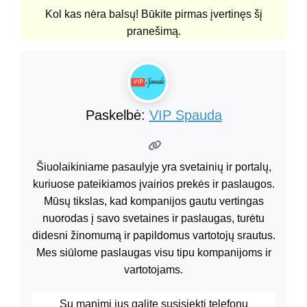
Kol kas nėra balsų! Būkite pirmas įvertinęs šį
pranešimą.
Paskelbė:
VIP Spauda
Šiuolaikiniame pasaulyje yra svetainių ir portalų,
kuriuose pateikiamos įvairios prekės ir paslaugos.
Mūsų tikslas, kad kompanijos gautu vertingas
nuorodas į savo svetaines ir paslaugas, turėtu
didesni žinomumą ir papildomus vartotojų srautus.
Mes siūlome paslaugas visu tipu kompanijoms ir
vartotojams.
Su manimi jus galite susisiekti telefonu