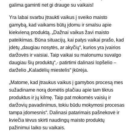
galima gaminti net gi drauge su vaikais!
Yra labai svarbu įtraukti vaikus į sveiko maisto
gamybą, kad vaikams būtų įdomu ir smalsu apie
kiekvieną produktą. „Dažnai vaikus žavi maisto
pateikimas. Būna situacijų, kai patys vaikai prašo, kad
įdėtų „daugiau nosytės, ar akyčių“, kurios yra įvairios
daržovės ir vaisiai. Taip vaikai su malonumu suvalgo
daugiau šių produktų“,- patirtimi dalinasi lopšelio –
darželio „Kaladėlių miestelis“ įkūrėja.
„Matome, kad įtraukus vaikus į gamybos procesą mes
sužadiname norą domėtis plačiau apie tam tikrus
produktus ir jų kilmę. Taip pat mokomės vaisių ir
daržovių pavadinimus, tokiu būdu mokymosi procesas
tampa įdomesnis“. Dalinasi patarimais pašnekovė ir
kviečia tėvus skirti naudingų maisto produktų
pažinimui laiko su vaikais.