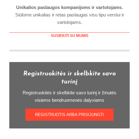
Unikalios paslaugos kompanijoms ir vartotojams.
Siūlome unikalias ir retas paslaugas visu tipu verslui ir
vartotojams.
SUSIEKITI SU MUMIS
Registruokitės ir skelbkite savo
turinį
Registruokitės ir skelbkite savo turinį ir žinutės
visiems bendruomenės dalyviams
REGISTRUOTIS ARBA PRISIJUNGTI