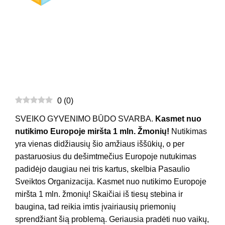
0
(
0
)
SVEIKO GYVENIMO BŪDO SVARBA.
Kasmet nuo
nutikimo Europoje miršta 1 mln. Žmonių!
Nutikimas
yra vienas didžiausių šio amžiaus iššūkių, o per
pastaruosius du dešimtmečius Europoje nutukimas
padidėjo daugiau nei tris kartus, skelbia Pasaulio
Sveiktos Organizacija. Kasmet nuo nutikimo Europoje
miršta 1 mln. žmonių! Skaičiai iš tiesų stebina ir
baugina, tad reikia imtis įvairiausių priemonių
sprendžiant šią problemą. Geriausia pradėti nuo vaikų,