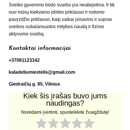
Sveiko gyvenimo būdo svarba yra neabejotina. Ir tik
nuo mūsų kiekvieno įdirbio priklauso ir rodomo
pavyzdžio priklauso, kaip vaikai įsisavins ir supras
sveikos subalansuotos mitybos naudą ir fizinio
aktyvumo svarbą.
Kontaktai informacijai
+37061123342
kaladeliumiestelis@gmail.com
Giedraičių g. 85, Vilnius
Kiek šis įrašas buvo jums
naudingas?
Norėdami įvertinti, spustelėkite žvaigždutę!