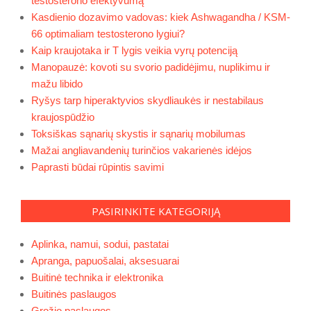
testosterono efektyvumą
Kasdienio dozavimo vadovas: kiek Ashwagandha / KSM-
66 optimaliam testosterono lygiui?
Kaip kraujotaka ir T lygis veikia vyrų potenciją
Manopauzė: kovoti su svorio padidėjimu, nuplikimu ir
mažu libido
Ryšys tarp hiperaktyvios skydliaukės ir nestabilaus
kraujospūdžio
Toksiškas sąnarių skystis ir sąnarių mobilumas
Mažai angliavandenių turinčios vakarienės idėjos
Paprasti būdai rūpintis savimi
PASIRINKITE KATEGORIJĄ
Aplinka, namui, sodui, pastatai
Apranga, papuošalai, aksesuarai
Buitinė technika ir elektronika
Buitinės paslaugos
Grožio paslaugos