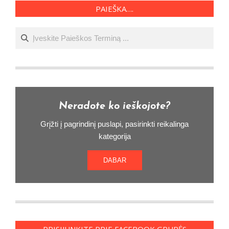
PAIEŠKA….
Ieškoti
Neradote ko ieškojote?
Grįžti į pagrindinį puslapi, pasirinkti reikalinga
kategorija
DABAR
PRISIJUNKITE PRIE FACEBOOK GRUPĖS