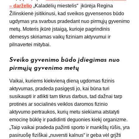
– darželio
„Kaladėlių miestelis“ įkūrėja Regina
Žilinskienė įsitikinusi, kad sveikos gyvensenos būdo
ugdymas yra svarbus pradedant nuo pirmųjų gyvenimo
metų. Moteris įkūrė įstaigą, kurioje pagrindinis
dėmesys skiriamas vaikų fiziniam aktyvumui ir
pilnavertei mitybai.
Sveiko gyvenimo būdo įdiegimas nuo
pirmųjų gyvenimo metų
Vaikai, kuriems kiekvieną dieną ugdomas fizinis
aktyvumas, pradeda pasigęsti jo, kai būna turi
susikaupti ir atlikti tam tikrus darbus, tad dažnai tarp
protinės ar socialinės veiklos daromos fizinio
aktyvumo pertraukos, kurių metu siekiama atstatyti
emocinę būklę ir padidinti deguonies kiekį organizme.
„Taip vaikai pradeda pažinti sporto ir mankštų rūšis, yra
pasiruošę fiziškai „nuversti kalnus“ ir geba vėl grįžti