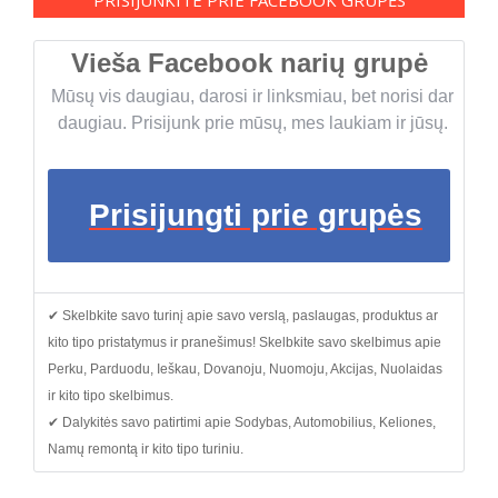
Vieša Facebook narių grupė
Mūsų vis daugiau, darosi ir linksmiau, bet norisi dar
daugiau. Prisijunk prie mūsų, mes laukiam ir jūsų.
Prisijungti prie grupės
✔ Skelbkite savo turinį apie savo verslą, paslaugas, produktus ar
kito tipo pristatymus ir pranešimus! Skelbkite savo skelbimus apie
Perku, Parduodu, Ieškau, Dovanoju, Nuomoju, Akcijas, Nuolaidas
ir kito tipo skelbimus.
✔ Dalykitės savo patirtimi apie Sodybas, Automobilius, Keliones,
Namų remontą ir kito tipo turiniu.