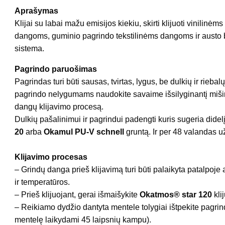
Aprašymas
Klijai su labai mažu emisijos kiekiu, skirti klijuoti vinil
dangoms, guminio pagrindo tekstilinėms dangoms ir austo
sistema.
Pagrindo paruošimas
Pagrindas turi būti sausas, tvirtas, lygus, be dulkių ir rieba
pagrindo nelygumams naudokite savaime išsilyginantį miš
dangų klijavimo procesą.
Dulkių pašalinimui ir pagrindui padengti kuris sugeria dide
20
arba
Okamul PU-V schnell
gruntą. Ir per 48 valandas u
Klijavimo procesas
– Grindų danga prieš klijavimą turi būti palaikyta patalpoj
ir temperatūros.
– Prieš klijuojant, gerai išmaišykite
Okatmos® star 120
klij
– Reikiamo dydžio dantyta mentele tolygiai ištpekite pagrindą 
mentelę laikydami 45 laipsnių kampu).