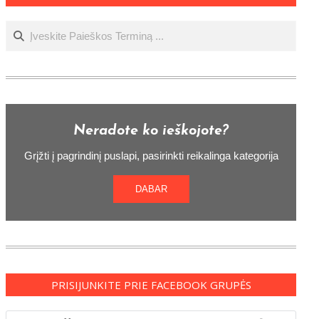
Ieškoti
Neradote ko ieškojote?
Grįžti į pagrindinį puslapi, pasirinkti reikalinga kategorija
DABAR
PRISIJUNKITE PRIE FACEBOOK GRUPĖS