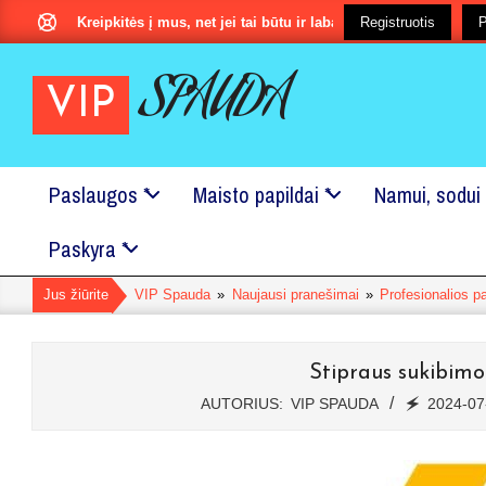
Pereiti
Kreipkitės į mus, net jei tai būtu ir labai maža smulkmena?
Registruotis
P
prie
turinio
SPAUDA
VIP
Paslaugos *
Maisto papildai *
Namui, sodui 
Pagrindinis
Paskyra *
Naršymo
Meniu
Jus žiūrite
VIP Spauda
»
Naujausi pranešimai
»
Profesionalios p
Stipraus sukibimo 
AUTORIUS:
VIP SPAUDA
🗲
2024-07