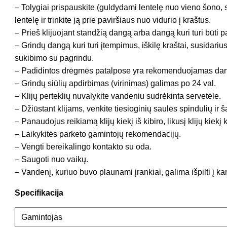
– Tolygiai prispauskite (guldydami lentelę nuo vieno šono, 
lentelę ir trinkite ją prie paviršiaus nuo vidurio į kraštus.
– Prieš klijuojant standžią dangą arba dangą kuri turi būti pa
– Grindų dangą kuri turi įtempimus, iškilę kraštai, susidariu
sukibimo su pagrindu.
– Padidintos drėgmės patalpose yra rekomenduojamas dang
– Grindų siūlių apdirbimas (virinimas) galimas po 24 val.
– Klijų perteklių nuvalykite vandeniu sudrėkinta servetėle.
– Džiūstant klijams, venkite tiesioginių saulės spindulių ir š
– Panaudojus reikiamą klijų kiekį iš kibiro, likusį klijų kiekį
– Laikykitės parketo gamintojų rekomendacijų.
– Vengti bereikalingo kontakto su oda.
– Saugoti nuo vaikų.
– Vandenį, kuriuo buvo plaunami įrankiai, galima išpilti į ka
Specifikacija
Gamintojas