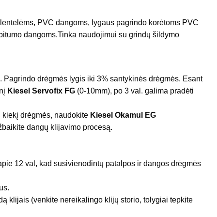
inėms lentelėms, PVC dangoms, lygaus pagrindo korėtoms PVC
 bitumo dangoms.Tinka naudojimui su grindų šildymo
lų. Pagrindo drėgmės lygis iki 3
% santykin
ės drėgmės. Esant
inį
Kiesel Servofix FG
(0-10mm), po 3 val. galima pradėti
lį kiekį drėgmės, naudokite
Kiesel Okamul EG
žbaikite dangų klijavimo procesą.
e apie 12 val, kad susivienodintų patalpos ir dangos drėgmės
us.
klijais (venkite nereikalingo klijų storio, tolygiai tepkite