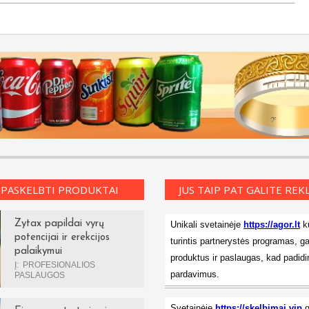
 PASKELBTI PRODUKTAI
JUS TAIP PAT GALITE RE
Zytax papildai vyrų
Unikali svetainėje
https://agor.lt
ku
potencijai ir erekcijos
turintis partnerystės programas, ga
palaikymui
produktus ir paslaugas, kad padidi
Į:
PROFESIONALIOS
pardavimus.
PASLAUGOS
Svetainėje
https://skelbimai.vip
g