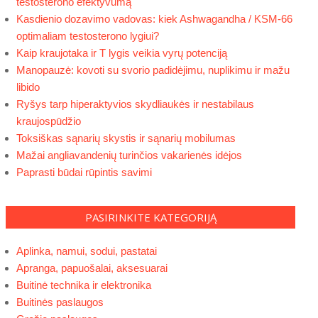
testosterono efektyvumą
Kasdienio dozavimo vadovas: kiek Ashwagandha / KSM-66
optimaliam testosterono lygiui?
Kaip kraujotaka ir T lygis veikia vyrų potenciją
Manopauzė: kovoti su svorio padidėjimu, nuplikimu ir mažu
libido
Ryšys tarp hiperaktyvios skydliaukės ir nestabilaus
kraujospūdžio
Toksiškas sąnarių skystis ir sąnarių mobilumas
Mažai angliavandenių turinčios vakarienės idėjos
Paprasti būdai rūpintis savimi
PASIRINKITE KATEGORIJĄ
Aplinka, namui, sodui, pastatai
Apranga, papuošalai, aksesuarai
Buitinė technika ir elektronika
Buitinės paslaugos