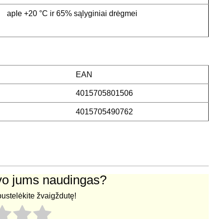
a
pIe +20 °C ir 65% sąlyginiai drėgmei
EAN
4015705801506
4015705490762
uvo jums naudingas?
pustelėkite žvaigždutę!