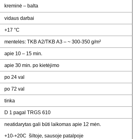
kreminė – balta
vidaus darbai
+17 °C
mentelės: TKB A2/TKB A3 – ~ 300-350 g/m²
apie 10 – 15 min.
apie 30 min. po kietėjimo
po 24 val
po 72 val
tinka
D 1 pagal TRGS 610
neatidarytas gali būti laikomas apie 12 mėn.
+10-+20C šiltoje, sausoje patalpoje