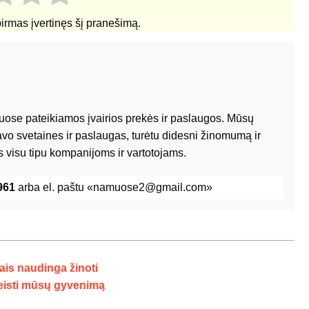
pirmas įvertinęs šį pranešimą.
riuose pateikiamos įvairios prekės ir paslaugos. Mūsų
avo svetaines ir paslaugas, turėtu didesni žinomumą ir
 visu tipu kompanijoms ir vartotojams.
961
arba el. paštu «namuose2@gmail.com»
is naudinga žinoti
keisti mūsų gyvenimą