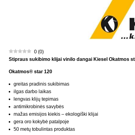
0
(
0
)
Stipraus sukibimo klijai vinilo dangai Kiesel Okatmos s
Okatmos® star 120
greitas pradinis sukibimas
ilgas darbo laikas
lengvas klijų tepimas
antimikrobinės savybės
mažas emisijos kiekis – ekologiški klijai
gera oro kokybė patalpoje
50 metų tobulintas produktas