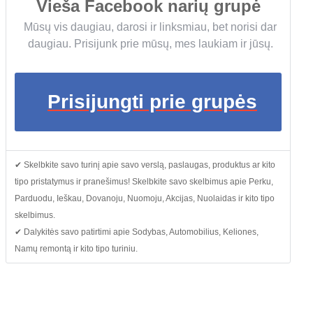
Vieša Facebook narių grupė
Mūsų vis daugiau, darosi ir linksmiau, bet norisi dar
daugiau. Prisijunk prie mūsų, mes laukiam ir jūsų.
Prisijungti prie grupės
✔ Skelbkite savo turinį apie savo verslą, paslaugas, produktus ar kito
tipo pristatymus ir pranešimus! Skelbkite savo skelbimus apie Perku,
Parduodu, Ieškau, Dovanoju, Nuomoju, Akcijas, Nuolaidas ir kito tipo
skelbimus.
✔ Dalykitės savo patirtimi apie Sodybas, Automobilius, Keliones,
Namų remontą ir kito tipo turiniu.