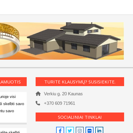
KLAMUOTIS
TURITE KLAUSYMŲ? SUSISIEKITE.
Verkiu g. 20 Kaunas
rioje visi
+370 609 71961
li skelbti savo
ntu savo
SOCIALINIAI TINKLAI
alite skelbti