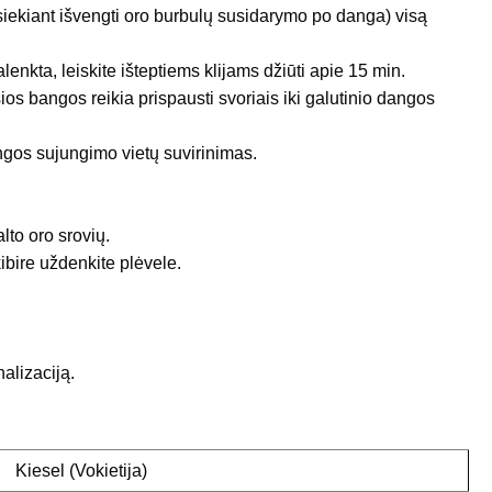
siekiant išvengti oro burbulų susidarymo po danga) visą
lenkta, leiskite išteptiems klijams džiūti apie 15 min.
sios bangos reikia prispausti svoriais iki galutinio dangos
os sujungimo vietų suvirinimas.
alto oro srovių.
 kibire uždenkite plėvele.
nalizaciją.
Kiesel (Vokietija)