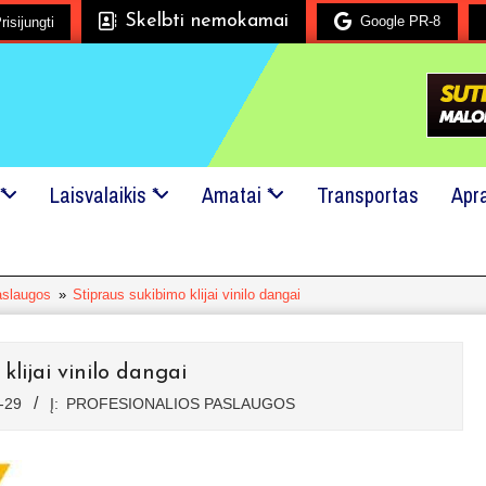
Skelbti nemokamai
Google PR-8
risijungti
Mes mielai padėsime!
24x7 pagalba!
Kreipkitės į mus, net
*
Laisvalaikis *
Amatai *
Transportas
Apr
aslaugos
»
Stipraus sukibimo klijai vinilo dangai
klijai vinilo dangai
-29
Į:
PROFESIONALIOS PASLAUGOS