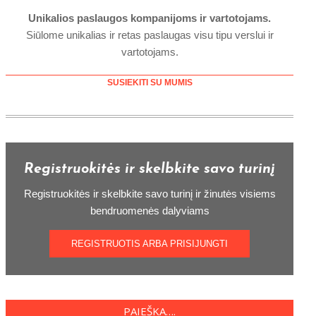
Unikalios paslaugos kompanijoms ir vartotojams.
Siūlome unikalias ir retas paslaugas visu tipu verslui ir
vartotojams.
SUSIEKITI SU MUMIS
Registruokitės ir skelbkite savo turinį
Registruokitės ir skelbkite savo turinį ir žinutės visiems
bendruomenės dalyviams
REGISTRUOTIS ARBA PRISIJUNGTI
PAIEŠKA….