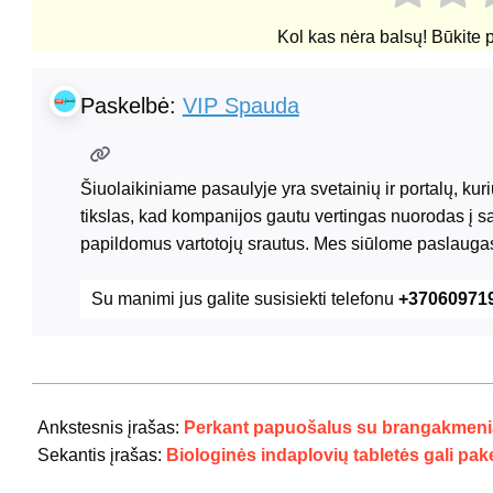
Kol kas nėra balsų! Būkite 
Paskelbė:
VIP Spauda
Šiuolaikiniame pasaulyje yra svetainių ir portalų, ku
tikslas, kad kompanijos gautu vertingas nuorodas į s
papildomus vartotojų srautus. Mes siūlome paslaugas
Su manimi jus galite susisiekti telefonu
+37060971
2024-
07-
Ankstesnis įrašas:
Perkant papuošalus su brangakmenia
29
Sekantis įrašas:
Biologinės indaplovių tabletės gali pa