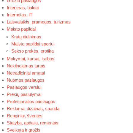
Grožio paslaugos
Interjeras, baldai
Internetas, IT
Laisvalaikis, pramogos, turizmas
Maisto papildai
Krutų didinimas
Maisto papildai sportui
Sekso prekės, erotika
Mokymai, kursai, kalbos
Nekilnojamas turtas
Netradiciniai amatai
Nuomos paslaugos
Paslaugos verslui
Prekių pasiūlymai
Profesionalios paslaugos
Reklama, dizainas, spauda
Renginiai, šventės
Statyba, apdaila, remontas
Sveikata ir grožis