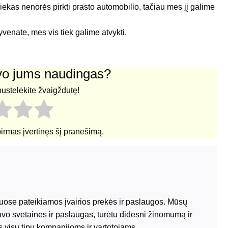
ekas nenorės pirkti prasto automobilio, tačiau mes jį galime
venate, mes vis tiek galime atvykti.
uvo jums naudingas?
pustelėkite žvaigždutę!
pirmas įvertinęs šį pranešimą.
riuose pateikiamos įvairios prekės ir paslaugos. Mūsų
avo svetaines ir paslaugas, turėtu didesni žinomumą ir
 visu tipu kompanijoms ir vartotojams.