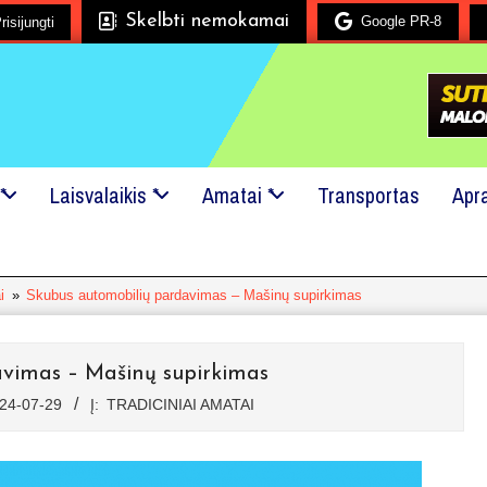
Skelbti nemokamai
Google PR-8
risijungti
Mes mielai padėsime!
24x7 pagalba!
Kreipkitės į mu
*
Laisvalaikis *
Amatai *
Transportas
Apr
i
»
Skubus automobilių pardavimas – Mašinų supirkimas
vimas – Mašinų supirkimas
24-07-29
Į:
TRADICINIAI AMATAI