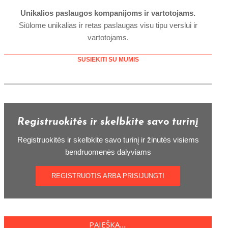
Unikalios paslaugos kompanijoms ir vartotojams.
Siūlome unikalias ir retas paslaugas visu tipu verslui ir
vartotojams.
SUSIEKITI SU MUMIS
Registruokitės ir skelbkite savo turinį
Registruokitės ir skelbkite savo turinį ir žinutės visiems
bendruomenės dalyviams
REGISTRUOTIS ARBA PRISIJUNGTI
PAIEŠKA….