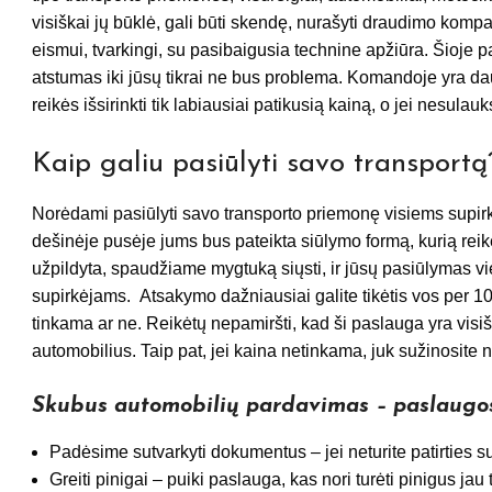
visiškai jų būklė, gali būti skendę, nurašyti draudimo kompan
eismui, tvarkingi, su pasibaigusia technine apžiūra. Šioje pa
atstumas iki jūsų tikrai ne bus problema. Komandoje yra daug
reikės išsirinkti tik labiausiai patikusią kainą, o jei nesulauk
Kaip galiu pasiūlyti savo transportą
Norėdami pasiūlyti savo transporto priemonę visiems supirkė
dešinėje pusėje jums bus pateikta siūlymo formą, kurią reikė
užpildyta, spaudžiame mygtuką siųsti, ir jūsų pasiūlymas 
supirkėjams. Atsakymo dažniausiai galite tikėtis vos per 1
tinkama ar ne. Reikėtų nepamiršti, kad ši paslauga yra vi
automobilius. Taip pat, jei kaina netinkama, juk sužinosite
Skubus automobilių pardavimas – paslaugo
Padėsime sutvarkyti dokumentus – jei neturite patirties
Greiti pinigai – puiki paslauga, kas nori turėti pinigus jau