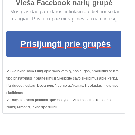
Vieša Facebook narių grupė
Mūsų vis daugiau, darosi ir linksmiau, bet norisi dar
daugiau. Prisijunk prie mūsų, mes laukiam ir jūsų.
Prisijungti prie grupės
✔ Skelbkite savo turinį apie savo verslą, paslaugas, produktus ar kito
tipo pristatymus ir pranešimus! Skelbkite savo skelbimus apie Perku,
Parduodu, Ieškau, Dovanoju, Nuomoju, Akcijas, Nuolaidas ir kito tipo
skelbimus.
✔ Dalykitės savo patirtimi apie Sodybas, Automobilius, Keliones,
Namų remontą ir kito tipo turiniu.