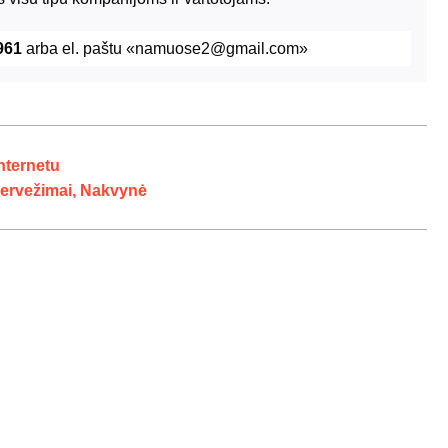
961
arba el. paštu «namuose2@gmail.com»
nternetu
Pervežimai, Nakvynė