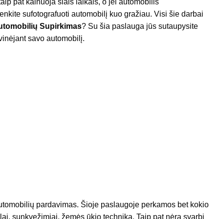
aip pat kainuoja šiais laikais, o jei automobilis
nkite sufotografuoti automobilį kuo gražiau. Visi šie darbai
utomobilių Supirkimas
? Su šia paslauga jūs sutaupysite
inėjant savo automobilį.
 automobilių pardavimas. Šioje paslaugoje perkamos bet kokio
klai, sunkvežimiai, žemės ūkio technika. Taip pat nėra svarbi