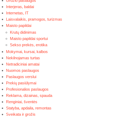
Grožio paslaugos
Interjeras, baldai
Internetas, IT
Laisvalaikis, pramogos, turizmas
Maisto papildai
Krutų didinimas
Maisto papildai sportui
Sekso prekės, erotika
Mokymai, kursai, kalbos
Nekilnojamas turtas
Netradiciniai amatai
Nuomos paslaugos
Paslaugos verslui
Prekių pasiūlymai
Profesionalios paslaugos
Reklama, dizainas, spauda
Renginiai, šventės
Statyba, apdaila, remontas
Sveikata ir grožis