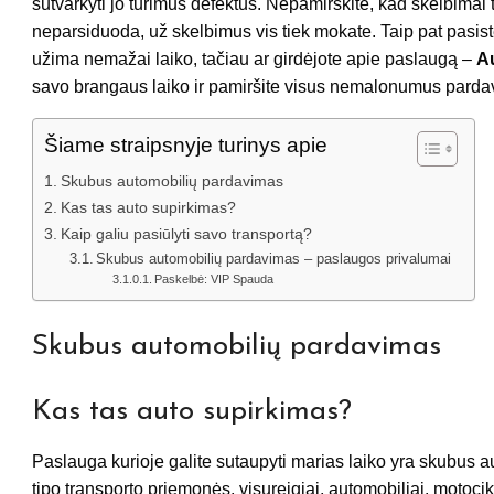
sutvarkyti jo turimus defektus. Nepamirškite, kad skelbimai t
neparsiduoda, už skelbimus vis tiek mokate. Taip pat pasiste
užima nemažai laiko, tačiau ar girdėjote apie paslaugą –
A
savo brangaus laiko ir pamiršite visus nemalonumus pardav
Šiame straipsnyje turinys apie
Skubus automobilių pardavimas
Kas tas auto supirkimas?
Kaip galiu pasiūlyti savo transportą?
Skubus automobilių pardavimas – paslaugos privalumai
Paskelbė: VIP Spauda
Skubus automobilių pardavimas
Kas tas auto supirkimas?
Paslauga kurioje galite sutaupyti marias laiko yra skubus
tipo transporto priemonės, visureigiai, automobiliai, motoci