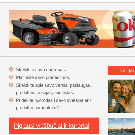
Skelbkite savo naujienas.
NAUJAI
Platinkite savo pranešimus.
Skelbkite apie savo verslą, paslaugas,
produktus, akcijas, nuolaidas.
Pridėkite nuorodas į savo svetainę ar į
produktu parduotuvę?
Pigiausi viešbučiai ir kurortai