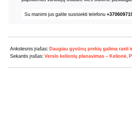
Su manimi jus galite susisiekti telefonu
+37060971
2024-
07-
Ankstesnis įrašas:
Daugiau gyvūnų prekių galima rasti i
29
Sekantis įrašas:
Verslo kelionių planavimas – Kelionė, 