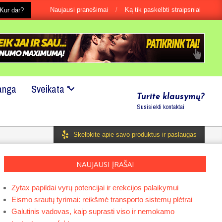
Naujausi pranešimai
Ką tik paskelbti straipsniai
s, net jei tai būtu ir labai maža smulkmena?
Kur dar?
Mes mielai padė
anga
Sveikata *
Turite klausymų?
Susisiekti kontaktai
Skelbkite apie savo produktus ir paslaugas
NAUJAUSI ĮRAŠAI
Zytax papildai vyrų potencijai ir erekcijos palaikymui
Eismo srautų tyrimai: reikšmė transporto sistemų plėtrai
Galutinis vadovas, kaip suprasti viso ir nemokamo