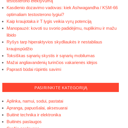
testosterono efektyvumą
Kasdienio dozavimo vadovas: kiek Ashwagandha / KSM-66
optimaliam testosterono lygiui?
Kaip kraujotaka ir T lygis veikia vyrų potenciją
Manopauzė: kovoti su svorio padidėjimu, nuplikimu ir mažu
libido
Ryšys tarp hiperaktyvios skydliaukės ir nestabilaus
kraujospūdžio
Toksiškas sąnarių skystis ir sąnarių mobilumas
Mažai angliavandenių turinčios vakarienės idėjos
Paprasti būdai rūpintis savimi
PASIRINKITE KATEGORIJĄ
Aplinka, namui, sodui, pastatai
Apranga, papuošalai, aksesuarai
Buitinė technika ir elektronika
Buitinės paslaugos