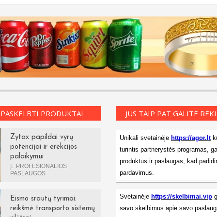
 PASKELBTI PRODUKTAI
JUS TAIP PAT GALITE RE
Zytax papildai vyrų
Unikali svetainėje
https://agor.lt
ku
potencijai ir erekcijos
turintis partnerystės programas, ga
palaikymui
produktus ir paslaugas, kad padidi
Į:
PROFESIONALIOS
pardavimus.
PASLAUGOS
Svetainėje
https://skelbimai.vip
g
Eismo srautų tyrimai:
savo skelbimus apie savo paslauga
reikšmė transporto sistemų