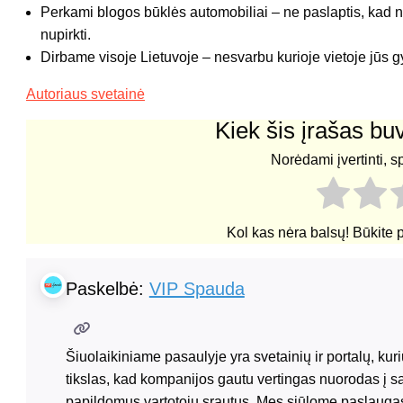
Perkami blogos būklės automobiliai – ne paslaptis, kad ni
nupirkti.
Dirbame visoje Lietuvoje – nesvarbu kurioje vietoje jūs gy
Autoriaus svetainė
Kiek šis įrašas b
Norėdami įvertinti, s
Kol kas nėra balsų! Būkite 
Paskelbė:
VIP Spauda
Šiuolaikiniame pasaulyje yra svetainių ir portalų, ku
tikslas, kad kompanijos gautu vertingas nuorodas į s
papildomus vartotojų srautus. Mes siūlome paslaugas