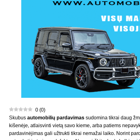
0
(
0
)
Skubus
automobilių pardavimas
sudomina tikrai daug žmon
kišenėje, atlaisvinti vietą savo kieme, arba patiems nepavyk
pardavinėjimas gali užtrukti tikrai nemažai laiko. Norint pardu