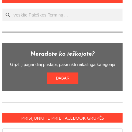
Ieškoti
Neradote ko ieškojote?
Grįžti į pagrindinį puslapi, pasirinkti reikalinga kategorija
DABAR
PRISIJUNKITE PRIE FACEBOOK GRUPĖS