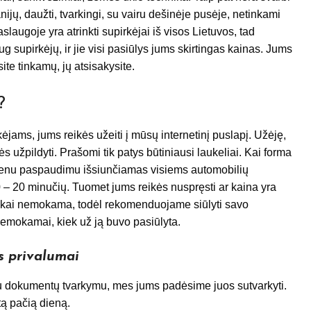
ijų, daužti, tvarkingi, su vairu dešinėje pusėje, netinkami
slaugoje yra atrinkti supirkėjai iš visos Lietuvos, tad
 supirkėjų, ir jie visi pasiūlys jums skirtingas kainas. Jums
site tinkamų, jų atsisakysite.
?
jams, jums reikės užeiti į mūsų internetinį puslapį. Užėję,
s užpildyti. Prašomi tik patys būtiniausi laukeliai. Kai forma
vienu paspaudimu išsiunčiamas visiems automobilių
0 – 20 minučių. Tuomet jums reikės nuspręsti ar kaina yra
siškai nemokama, todėl rekomenduojame siūlyti savo
 nemokamai, kiek už ją buvo pasiūlyta.
s privalumai
 su dokumentų tvarkymu, mes jums padėsime juos sutvarkyti.
 tą pačią dieną.