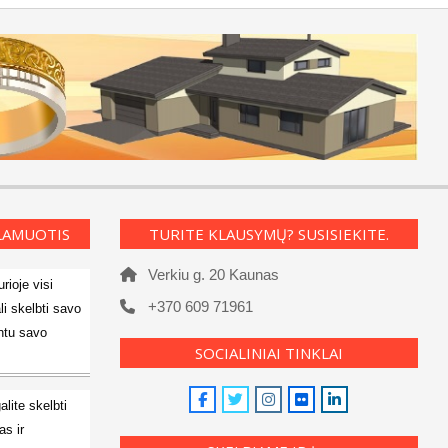
KLAMUOTIS
TURITE KLAUSYMŲ? SUSISIEKITE.
Verkiu g. 20 Kaunas
rioje visi
+370 609 71961
li skelbti savo
ntu savo
SOCIALINIAI TINKLAI
alite skelbti
s ir