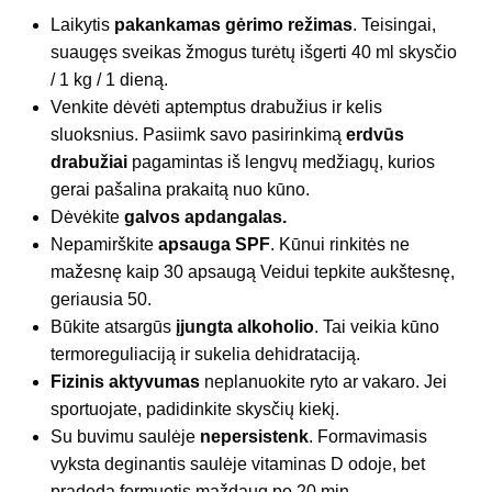
Laikytis
pakankamas gėrimo režimas
. Teisingai,
suaugęs sveikas žmogus turėtų išgerti 40 ml skysčio
/ 1 kg / 1 dieną.
Venkite dėvėti aptemptus drabužius ir kelis
sluoksnius. Pasiimk savo pasirinkimą
erdvūs
drabužiai
pagamintas iš lengvų medžiagų, kurios
gerai pašalina prakaitą nuo kūno.
Dėvėkite
galvos apdangalas.
Nepamirškite
apsauga
SPF
. Kūnui rinkitės ne
mažesnę kaip 30 apsaugą Veidui tepkite aukštesnę,
geriausia 50.
Būkite atsargūs
įjungta
alkoholio
. Tai veikia kūno
termoreguliaciją ir sukelia dehidrataciją.
Fizinis aktyvumas
neplanuokite ryto ar vakaro. Jei
sportuojate, padidinkite skysčių kiekį.
Su buvimu saulėje
nepersistenk
. Formavimasis
vyksta deginantis saulėje vitaminas D odoje, bet
pradeda formuotis maždaug po 20 min.