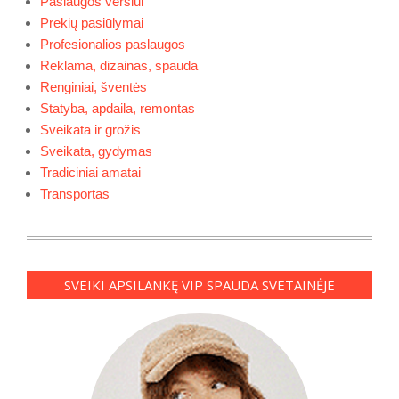
Paslaugos verslui
Prekių pasiūlymai
Profesionalios paslaugos
Reklama, dizainas, spauda
Renginiai, šventės
Statyba, apdaila, remontas
Sveikata ir grožis
Sveikata, gydymas
Tradiciniai amatai
Transportas
SVEIKI APSILANKĘ VIP SPAUDA SVETAINĖJE