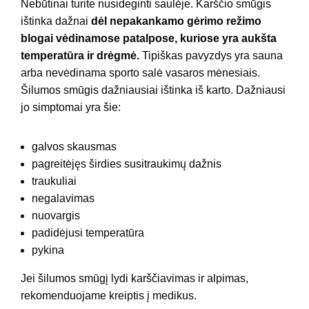
Nebūtinai turite nusideginti saulėje. Karščio smūgis
ištinka dažnai
dėl nepakankamo gėrimo režimo
blogai vėdinamose patalpose, kuriose yra aukšta
temperatūra ir drėgmė.
Tipiškas pavyzdys yra sauna
arba nevėdinama sporto salė vasaros mėnesiais.
Šilumos smūgis dažniausiai ištinka iš karto. Dažniausi
jo simptomai yra šie:
galvos skausmas
pagreitėjęs širdies susitraukimų dažnis
traukuliai
negalavimas
nuovargis
padidėjusi temperatūra
pykina
Jei šilumos smūgį lydi karščiavimas ir alpimas,
rekomenduojame kreiptis į medikus.