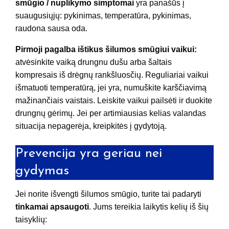
smūgio / nuplikymo simptomai
yra panašūs į
suaugusiųjų: pykinimas, temperatūra, pykinimas,
raudona sausa oda.
Pirmoji pagalba ištikus šilumos smūgiui vaikui:
atvėsinkite vaiką drungnu dušu arba šaltais
kompresais iš drėgnų rankšluosčių. Reguliariai vaikui
išmatuoti temperatūrą, jei yra, numuškite karščiavimą
mažinančiais vaistais. Leiskite vaikui pailsėti ir duokite
drungnų gėrimų. Jei per artimiausias kelias valandas
situacija nepagerėja, kreipkitės į gydytoją.
Prevencija yra geriau nei
gydymas
Jei norite išvengti šilumos smūgio, turite tai padaryti
tinkamai apsaugoti
. Jums tereikia laikytis kelių iš šių
taisyklių: