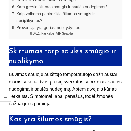
Kam gresia šilumos smūgis ir saulės nudegimas?
Kaip vaikams pasireiškia šilumos smūgis ir
nusiplikymas?
Prevencija yra geriau nei gydymas
Paskelbė: VIP Spauda
Skirtumas tarp saulės smūgio ir
nuplikymo
Buvimas saulėje aukštoje temperatūroje dažniausiai
mums sukelia dviejų rūšių sveikatos sutrikimus: saulės
nudegimą ir saulės nudegimą. Abiem atvejais kūnas
perkaista. Simptomai labai panašūs, todėl žmonės
dažnai juos painioja.
Kas yra šilumos smūgis?