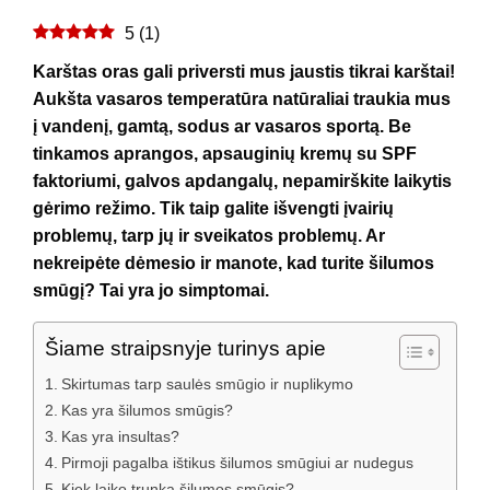
5
(
1
)
Karštas oras gali priversti mus jaustis tikrai karštai!
Aukšta vasaros temperatūra natūraliai traukia mus
į vandenį, gamtą, sodus ar vasaros sportą. Be
tinkamos aprangos, apsauginių kremų su SPF
faktoriumi, galvos apdangalų, nepamirškite laikytis
gėrimo režimo. Tik taip galite išvengti įvairių
problemų, tarp jų ir sveikatos problemų. Ar
nekreipėte dėmesio ir manote, kad turite šilumos
smūgį? Tai yra jo simptomai.
Šiame straipsnyje turinys apie
Skirtumas tarp saulės smūgio ir nuplikymo
Kas yra šilumos smūgis?
Kas yra insultas?
Pirmoji pagalba ištikus šilumos smūgiui ar nudegus
Kiek laiko trunka šilumos smūgis?