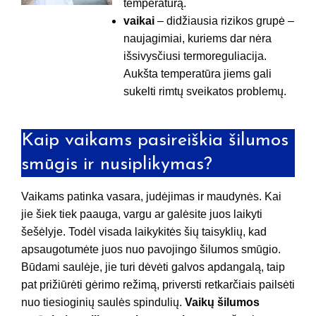
temperatūrą.
vaikai
– didžiausia rizikos grupė –
naujagimiai, kuriems dar nėra
išsivysčiusi termoreguliacija.
Aukšta temperatūra jiems gali
sukelti rimtų sveikatos problemų.
Kaip vaikams pasireiškia šilumos
smūgis ir nusiplikymas?
Vaikams patinka vasara, judėjimas ir maudynės. Kai
jie šiek tiek paauga, vargu ar galėsite juos laikyti
šešėlyje. Todėl visada laikykitės šių taisyklių, kad
apsaugotumėte juos nuo pavojingo šilumos smūgio.
Būdami saulėje, jie turi dėvėti galvos apdangalą, taip
pat prižiūrėti gėrimo režimą, priversti retkarčiais pailsėti
nuo tiesioginių saulės spindulių.
Vaikų šilumos