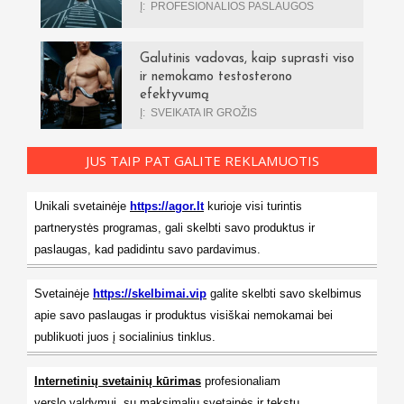
Į:
PROFESIONALIOS PASLAUGOS
Galutinis vadovas, kaip suprasti viso
ir nemokamo testosterono
efektyvumą
Į:
SVEIKATA IR GROŽIS
JUS TAIP PAT GALITE REKLAMUOTIS
Unikali svetainėje
https://agor.lt
kurioje visi turintis
partnerystės programas, gali skelbti savo produktus ir
paslaugas, kad padidintu savo pardavimus.
Svetainėje
https://skelbimai.vip
galite skelbti savo skelbimus
apie savo paslaugas ir produktus visiškai nemokamai bei
publikuoti juos į socialinius tinklus.
Internetinių svetainių kūrimas
profesionaliam
verslo valdymui, su maksimaliu svetainės ir tekstu