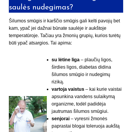
saulės nudegimas?
Šilumos smūgis ir karščio smūgis gali kelti pavojų bet
kam, ypač jei dažnai būnate saulėje ir aukštoje
temperatūroje. Tačiau yra žmonių grupių, kurios turėtų
būti ypač atsargios. Tai apima:
su lėtine liga
– plaučių ligos,
širdies ligos, diabetas didina
šilumos smūgio ir nudegimų
riziką.
vartoja vaistus
– kai kurie vaistai
apsunkina vandens sulaikymą
organizme, todėl padidėja
jautrumas šilumos smūgiui.
senjorai
– vyresni žmonės
paprastai blogai toleruoja aukštą