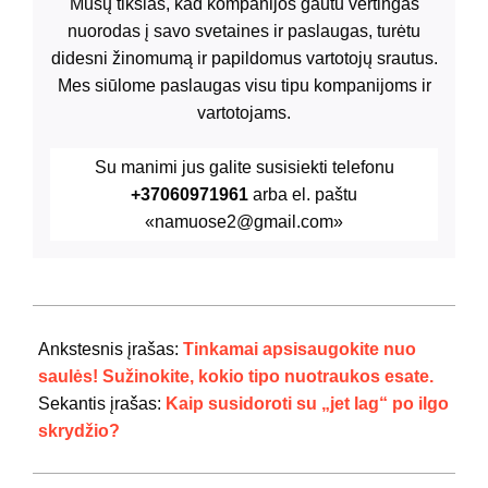
Mūsų tikslas, kad kompanijos gautu vertingas
nuorodas į savo svetaines ir paslaugas, turėtu
didesni žinomumą ir papildomus vartotojų srautus.
Mes siūlome paslaugas visu tipu kompanijoms ir
vartotojams.
Su manimi jus galite susisiekti telefonu
+37060971961
arba el. paštu
«namuose2@gmail.com»
2024-
10-
Ankstesnis įrašas:
Tinkamai apsisaugokite nuo
25
saulės! Sužinokite, kokio tipo nuotraukos esate.
Sekantis įrašas:
Kaip susidoroti su „jet lag“ po ilgo
skrydžio?