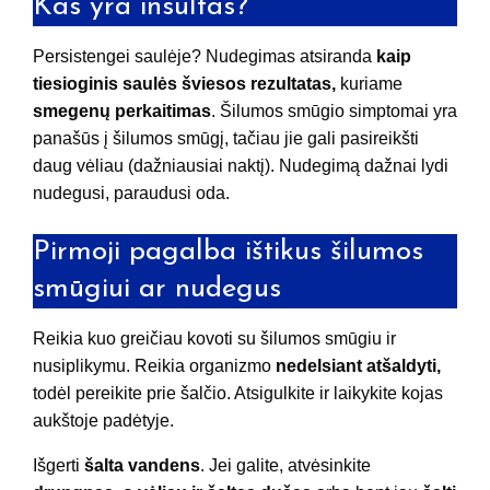
Kas yra insultas?
Persistengei saulėje? Nudegimas atsiranda
kaip
tiesioginis saulės šviesos rezultatas,
kuriame
smegenų perkaitimas
. Šilumos smūgio simptomai yra
panašūs į šilumos smūgį, tačiau jie gali pasireikšti
daug vėliau (dažniausiai naktį). Nudegimą dažnai lydi
nudegusi, paraudusi oda.
Pirmoji pagalba ištikus šilumos
smūgiui ar nudegus
Reikia kuo greičiau kovoti su šilumos smūgiu ir
nusiplikymu. Reikia organizmo
nedelsiant atšaldyti,
todėl pereikite prie šalčio. Atsigulkite ir laikykite kojas
aukštoje padėtyje.
Išgerti
šalta
vandens
. Jei galite, atvėsinkite