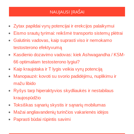
NAUJAUSI ĮRAŠAI
Zytax papildai vyrų potencijai ir erekcijos palaikymui
Eismo srautų tyrimai: reikšmė transporto sistemų plėtrai
Galutinis vadovas, kaip suprasti viso ir nemokamo
testosterono efektyvumą
Kasdienio dozavimo vadovas: kiek Ashwagandha / KSM-
66 optimaliam testosterono lygiui?
Kaip kraujotaka ir T lygis veikia vyrų potenciją
Manopauzė: kovoti su svorio padidėjimu, nuplikimu ir
mažu libido
Ryšys tarp hiperaktyvios skydliaukės ir nestabilaus
kraujospūdžio
Toksiškas sąnarių skystis ir sąnarių mobilumas
Mažai angliavandenių turinčios vakarienės idėjos
Paprasti būdai rūpintis savimi