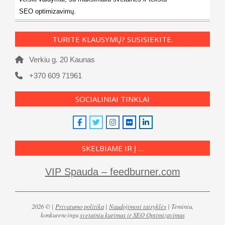
SEO optimizavimų.
TURITE KLAUSYMŲ? SUSISIEKITE.
Verkiu g. 20 Kaunas
+370 609 71961
SOCIALINIAI TINKLAI
SKELBIAME IR Į …
VIP Spauda – feedburner.com
2026 © |
Privatumo politika
|
Naudojimosi taisyklės
| Teminiu,
konkurencingu
svetainiu kurimas ir SEO Optimizavimas