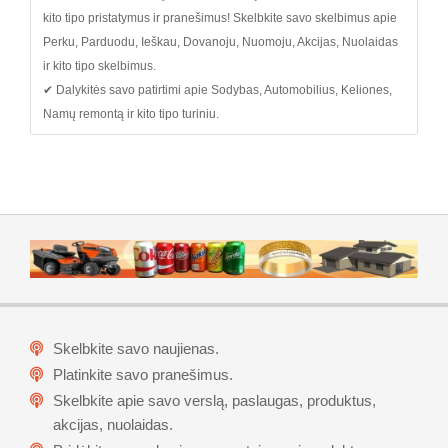
kito tipo pristatymus ir pranešimus! Skelbkite savo skelbimus apie
Perku, Parduodu, Ieškau, Dovanoju, Nuomoju, Akcijas, Nuolaidas
ir kito tipo skelbimus.
✔ Dalykitės savo patirtimi apie Sodybas, Automobilius, Keliones,
Namų remontą ir kito tipo turiniu.
Skelbkite savo naujienas.
Platinkite savo pranešimus.
Skelbkite apie savo verslą, paslaugas, produktus,
akcijas, nuolaidas.