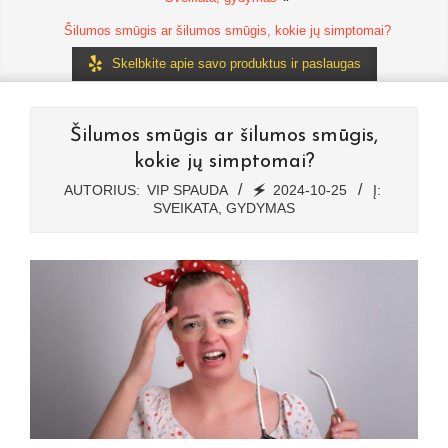
Šilumos smūgis ar šilumos smūgis, kokie jų simptomai?
Skelbkite apie savo produktus ir paslaugas
Šilumos smūgis ar šilumos smūgis,
kokie jų simptomai?
AUTORIUS:
VIP SPAUDA
🗲
2024-10-25
Į:
SVEIKATA, GYDYMAS