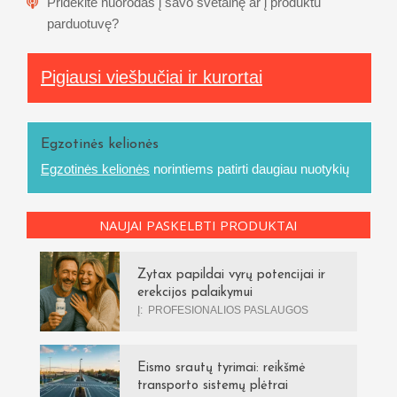
Pridėkite nuorodas į savo svetainę ar į produktu
parduotuvę?
Pigiausi viešbučiai ir kurortai
Egzotinės kelionės
Egzotinės kelionės
norintiems patirti daugiau nuotykių
NAUJAI PASKELBTI PRODUKTAI
Zytax papildai vyrų potencijai ir
erekcijos palaikymui
Į:
PROFESIONALIOS PASLAUGOS
Eismo srautų tyrimai: reikšmė
transporto sistemų plėtrai