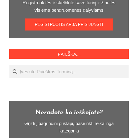
Registruokitės ir skelbkite savo turinį ir žinutės
visiems bendruomenės dalyviams
REGISTRUOTIS ARBA PRISIJUNGTI
PAIEŠKA….
Ieškoti
Neradote ko ieškojote?
Grįžti į pagrindinį puslapi, pasirinkti reikalinga
kategorija