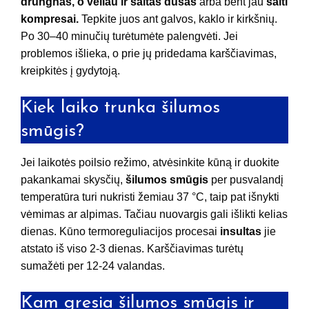
drungnas, o vėliau ir šaltas dušas
arba bent jau
šalti
kompresai.
Tepkite juos ant galvos, kaklo ir kirkšnių.
Po 30–40 minučių turėtumėte palengvėti. Jei
problemos išlieka, o prie jų pridedama karščiavimas,
kreipkitės į gydytoją.
Kiek laiko trunka šilumos
smūgis?
Jei laikotės poilsio režimo, atvėsinkite kūną ir duokite
pakankamai skysčių,
šilumos smūgis
per pusvalandį
temperatūra turi nukristi žemiau 37 °C, taip pat išnykti
vėmimas ar alpimas. Tačiau nuovargis gali išlikti kelias
dienas. Kūno termoreguliacijos procesai
insultas
jie
atstato iš viso 2-3 dienas. Karščiavimas turėtų
sumažėti per 12-24 valandas.
Kam gresia šilumos smūgis ir