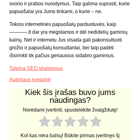
svorio ir prabos nurodymus. Taip galima suprasti, kurie
papuošalai yra Jums tinkami, o kurie – ne.
Tokios internetinės papuošalų parduotuvės, kaip
———–.lt dar yra mėgstamos ir dėl nedidelių gaminių
kainų. Net ir internetu Jus visada gali pakonsultuoti
grožio ir papuošalų konsultantai, bei taip padėti
išsirinkti tik pačius geriausius sidabro gaminius.
Talpina SEO straipsnius
Autoriaus svetainė
Kiek šis įrašas buvo jums
naudingas?
Norėdami įvertinti, spustelėkite žvaigždutę!
Kol kas nėra balsų! Būkite pirmas įvertinęs šį