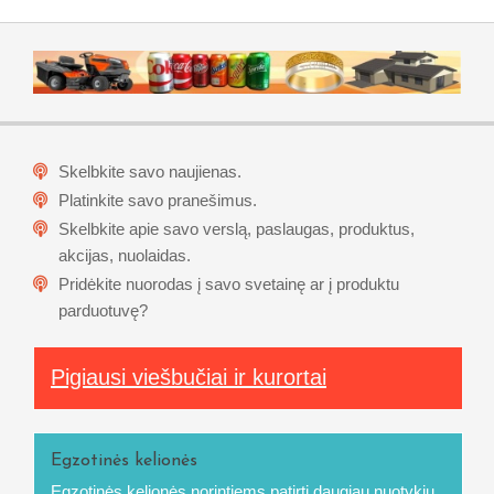
Skelbkite savo naujienas.
Platinkite savo pranešimus.
Skelbkite apie savo verslą, paslaugas, produktus,
akcijas, nuolaidas.
Pridėkite nuorodas į savo svetainę ar į produktu
parduotuvę?
Pigiausi viešbučiai ir kurortai
Egzotinės kelionės
Egzotinės kelionės
norintiems patirti daugiau nuotykių