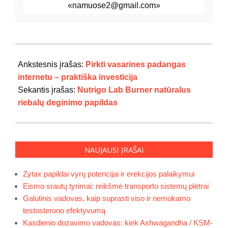
«namuose2@gmail.com»
2024-
07-
Ankstesnis įrašas:
Pirkti vasarines padangas
29
internetu – praktiška investicija
Sekantis įrašas:
Nutrigo Lab Burner natūralus
riebalų deginimo papildas
NAUJAUSI ĮRAŠAI
Zytax papildai vyrų potencijai ir erekcijos palaikymui
Eismo srautų tyrimai: reikšmė transporto sistemų plėtrai
Galutinis vadovas, kaip suprasti viso ir nemokamo
testosterono efektyvumą
Kasdienio dozavimo vadovas: kiek Ashwagandha / KSM-