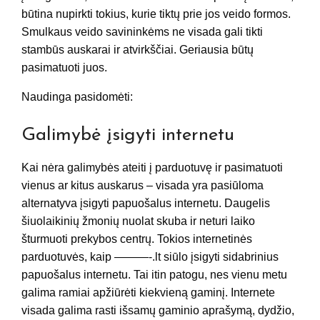
būtina nupirkti tokius, kurie tiktų prie jos veido formos.
Smulkaus veido savininkėms ne visada gali tikti
stambūs auskarai ir atvirkščiai. Geriausia būtų
pasimatuoti juos.
Naudinga pasidomėti:
Galimybė įsigyti internetu
Kai nėra galimybės ateiti į parduotuvę ir pasimatuoti
vienus ar kitus auskarus – visada yra pasiūloma
alternatyva įsigyti papuošalus internetu. Daugelis
šiuolaikinių žmonių nuolat skuba ir neturi laiko
šturmuoti prekybos centrų. Tokios internetinės
parduotuvės, kaip ———-.lt siūlo įsigyti sidabrinius
papuošalus internetu. Tai itin patogu, nes vienu metu
galima ramiai apžiūrėti kiekvieną gaminį. Internete
visada galima rasti išsamų gaminio aprašymą, dydžio,