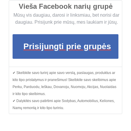
Vieša Facebook narių grupė
Mūsų vis daugiau, darosi ir linksmiau, bet norisi dar
daugiau. Prisijunk prie mūsų, mes laukiam ir jūsų.
Prisijungti prie grupės
✔ Skelbkite savo turinį apie savo verslą, paslaugas, produktus ar
kito tipo pristatymus ir pranešimus! Skelbkite savo skelbimus apie
Perku, Parduodu, Ieškau, Dovanoju, Nuomoju, Akcijas, Nuolaidas
ir kito tipo skelbimus.
✔ Dalykitės savo patirtimi apie Sodybas, Automobilius, Keliones,
Namų remontą ir kito tipo turiniu.