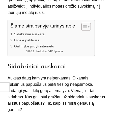
atsižvelgti į individualios moters grožio suvokimą ir į
tauriųjų metalų rūšis.
Šiame straipsnyje turinys apie
Sidabriniai auskarai
Didelė paklausa
Galimybė įsigyti internetu
Paskelbė: VIP Spauda
Sidabriniai auskarai
Auksas daug kam yra neįperkamas. O kartais
auksinius papuošalus pirkti tiesiog neapsimoka,
kadangi yra ir kitų gerų alternatyvų. Viena jų – tai
sidabras. Kas gali būti gražiau už sidabrinius auskarus
ar kitus papuošalus? Tik, kaip išsirinkti geriausią
gaminį?