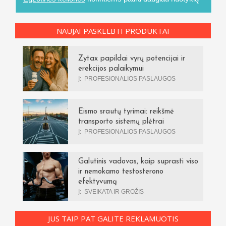
NAUJAI PASKELBTI PRODUKTAI
Zytax papildai vyrų potencijai ir
erekcijos palaikymui
Į:
PROFESIONALIOS PASLAUGOS
Eismo srautų tyrimai: reikšmė
transporto sistemų plėtrai
Į:
PROFESIONALIOS PASLAUGOS
Galutinis vadovas, kaip suprasti viso
ir nemokamo testosterono
efektyvumą
Į:
SVEIKATA IR GROŽIS
JUS TAIP PAT GALITE REKLAMUOTIS