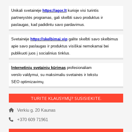
Unikali svetainėje
https://agor.lt
kurioje visi turintis
partnerystės programas, gali skelbti savo produktus ir
paslaugas, kad padidintu savo pardavimus.
Svetainėje
https://skelbimai.vip
galite skelbti savo skelbimus
apie savo paslaugas ir produktus visiškai nemokamai bei
publikuoti juos į socialinius tinklus.
Internetinių svetainių kūrimas
profesionaliam
verslo valdymui, su maksimaliu svetainės ir tekstu
SEO optimizavimų.
TURITE KLAUSYMŲ? SUSISIEKITE.
Verkiu g. 20 Kaunas
+370 609 71961