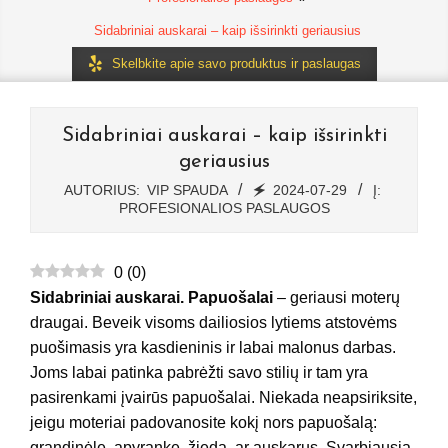
Sidabriniai auskarai – kaip išsirinkti geriausius
Skelbkite apie savo produktus ir paslaugas
Sidabriniai auskarai – kaip išsirinkti
geriausius
AUTORIUS:
VIP SPAUDA
🗲
2024-07-29
Į:
PROFESIONALIOS PASLAUGOS
0
(
0
)
Sidabriniai auskarai. Papuošalai
– geriausi moterų
draugai. Beveik visoms dailiosios lytiems atstovėms
puošimasis yra kasdieninis ir labai malonus darbas.
Joms labai patinka pabrėžti savo stilių ir tam yra
pasirenkami įvairūs papuošalai. Niekada neapsiriksite,
jeigu moteriai padovanosite kokį nors papuošalą:
grandinėlę, apyrankę, žiedą, ar auskarus. Svarbiausia