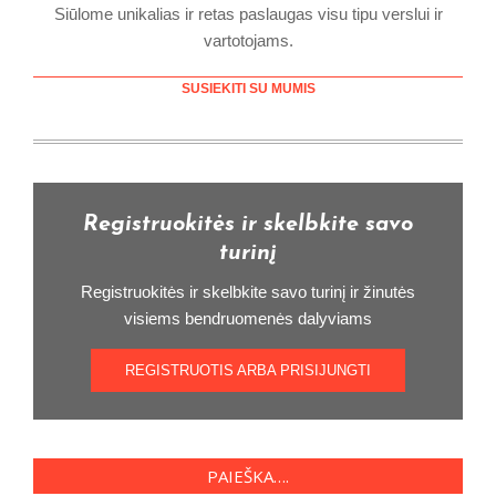
Siūlome unikalias ir retas paslaugas visu tipu verslui ir
vartotojams.
SUSIEKITI SU MUMIS
Registruokitės ir skelbkite savo
turinį
Registruokitės ir skelbkite savo turinį ir žinutės
visiems bendruomenės dalyviams
REGISTRUOTIS ARBA PRISIJUNGTI
PAIEŠKA….