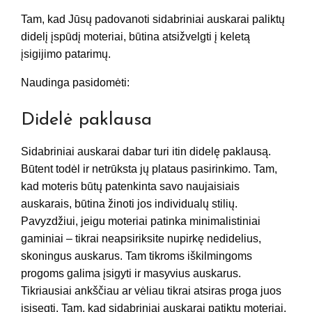
Tam, kad Jūsų padovanoti sidabriniai auskarai paliktų
didelį įspūdį moteriai, būtina atsižvelgti į keletą
įsigijimo patarimų.
Naudinga pasidomėti:
Didelė paklausa
Sidabriniai auskarai dabar turi itin didelę paklausą.
Būtent todėl ir netrūksta jų plataus pasirinkimo. Tam,
kad moteris būtų patenkinta savo naujaisiais
auskarais, būtina žinoti jos individualų stilių.
Pavyzdžiui, jeigu moteriai patinka minimalistiniai
gaminiai – tikrai neapsiriksite nupirkę nedidelius,
skoningus auskarus. Tam tikroms iškilmingoms
progoms galima įsigyti ir masyvius auskarus.
Tikriausiai ankščiau ar vėliau tikrai atsiras proga juos
įsisegti. Tam, kad sidabriniai auskarai patiktų moteriai,