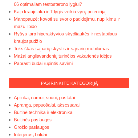
66 optimaliam testosterono lygiui?
Kaip kraujotaka ir T lygis veikia vyrų potenciją
Manopauzė: kovoti su svorio padidėjimu, nuplikimu ir
mažu libido
Ryšys tarp hiperaktyvios skydliaukės ir nestabilaus
kraujospūdžio
Toksiškas sąnarių skystis ir sąnarių mobilumas
Mažai angliavandenių turinčios vakarienės idėjos
Paprasti būdai rūpintis savimi
PASIRINKITE KATEGORIJĄ
Aplinka, namui, sodui, pastatai
Apranga, papuošalai, aksesuarai
Buitinė technika ir elektronika
Buitinės paslaugos
Grožio paslaugos
Interjeras, baldai