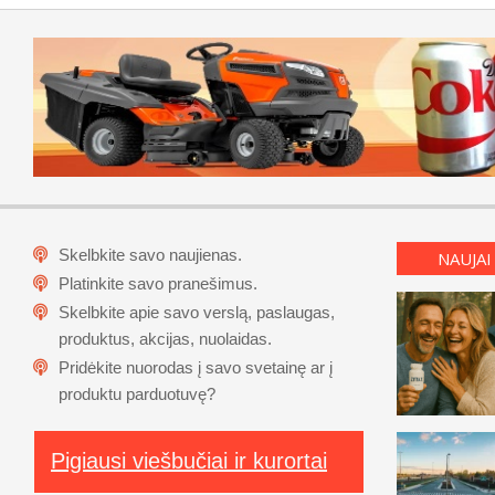
Skelbkite savo naujienas.
NAUJAI
Platinkite savo pranešimus.
Skelbkite apie savo verslą, paslaugas,
produktus, akcijas, nuolaidas.
Pridėkite nuorodas į savo svetainę ar į
produktu parduotuvę?
Pigiausi viešbučiai ir kurortai