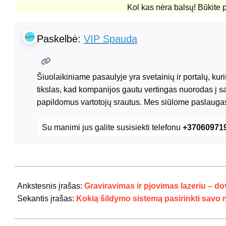
Kol kas nėra balsų! Būkite 
Paskelbė:
VIP Spauda
Šiuolaikiniame pasaulyje yra svetainių ir portalų, ku
tikslas, kad kompanijos gautu vertingas nuorodas į s
papildomus vartotojų srautus. Mes siūlome paslaugas
Su manimi jus galite susisiekti telefonu
+37060971
2024-
07-
Ankstesnis įrašas:
Graviravimas ir pjovimas lazeriu – d
21
Sekantis įrašas:
Kokią šildymo sistemą pasirinkti sav