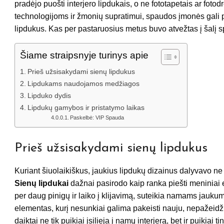
pradėjo puošti interjero lipdukais, o ne fototapetais ar fo
technologijoms ir žmonių supratimui, spaudos įmonės gali p
lipdukus. Kas per pastaruosius metus buvo atvežtas į šalį s
Šiame straipsnyje turinys apie
Prieš užsisakydami sienų lipdukus
Lipdukams naudojamos medžiagos
Lipduko dydis
Lipdukų gamybos ir pristatymo laikas
Paskelbė: VIP Spauda
Prieš užsisakydami sienų lipdukus
Kuriant šiuolaikiškus, jaukius lipdukų dizainus dalyvavo ne ka
Sienų lipdukai
dažnai pasirodo kaip ranka piešti meniniai 
per daug pinigų ir laiko į klijavimą, suteikia namams jauku
elementas, kurį nesunkiai galima pakeisti nauju, nepažeidžia
daiktai ne tik puikiai įsilieja į namų interjerą, bet ir puikia