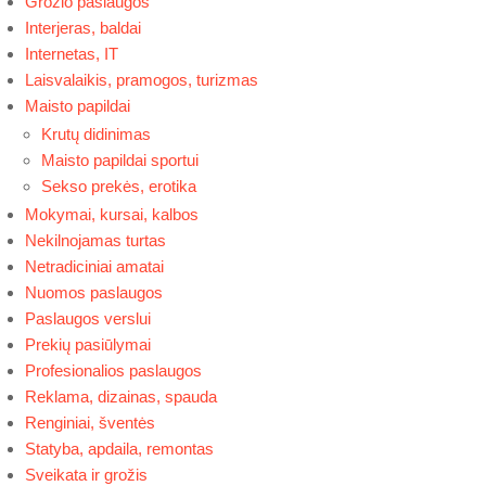
Grožio paslaugos
Interjeras, baldai
Internetas, IT
Laisvalaikis, pramogos, turizmas
Maisto papildai
Krutų didinimas
Maisto papildai sportui
Sekso prekės, erotika
Mokymai, kursai, kalbos
Nekilnojamas turtas
Netradiciniai amatai
Nuomos paslaugos
Paslaugos verslui
Prekių pasiūlymai
Profesionalios paslaugos
Reklama, dizainas, spauda
Renginiai, šventės
Statyba, apdaila, remontas
Sveikata ir grožis