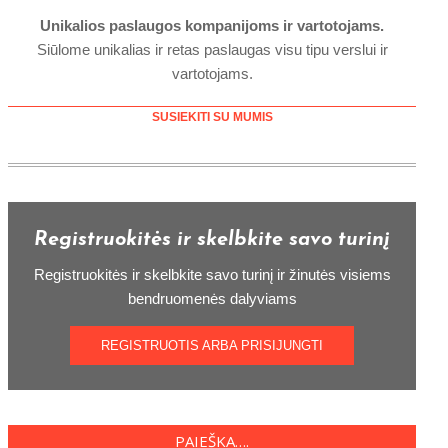
Unikalios paslaugos kompanijoms ir vartotojams.
Siūlome unikalias ir retas paslaugas visu tipu verslui ir
vartotojams.
SUSIEKITI SU MUMIS
Registruokitės ir skelbkite savo turinį
Registruokitės ir skelbkite savo turinį ir žinutės visiems
bendruomenės dalyviams
REGISTRUOTIS ARBA PRISIJUNGTI
PAIEŠKA….