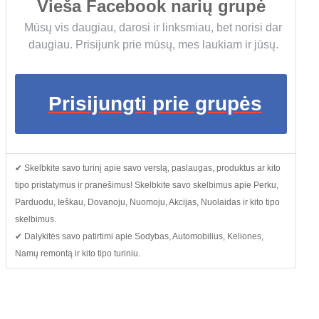
Vieša Facebook narių grupė
Mūsų vis daugiau, darosi ir linksmiau, bet norisi dar
daugiau. Prisijunk prie mūsų, mes laukiam ir jūsų.
Prisijungti prie grupės
✔ Skelbkite savo turinį apie savo verslą, paslaugas, produktus ar kito
tipo pristatymus ir pranešimus! Skelbkite savo skelbimus apie Perku,
Parduodu, Ieškau, Dovanoju, Nuomoju, Akcijas, Nuolaidas ir kito tipo
skelbimus.
✔ Dalykitės savo patirtimi apie Sodybas, Automobilius, Keliones,
Namų remontą ir kito tipo turiniu.