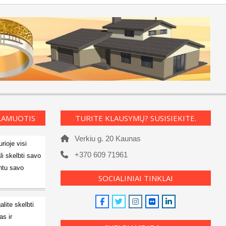
KLAMUOTIS
TURITE KLAUSYMŲ? SUSISIEKITE.
Verkiu g. 20 Kaunas
rioje visi
+370 609 71961
li skelbti savo
ntu savo
SOCIALINIAI TINKLAI
alite skelbti
s ir