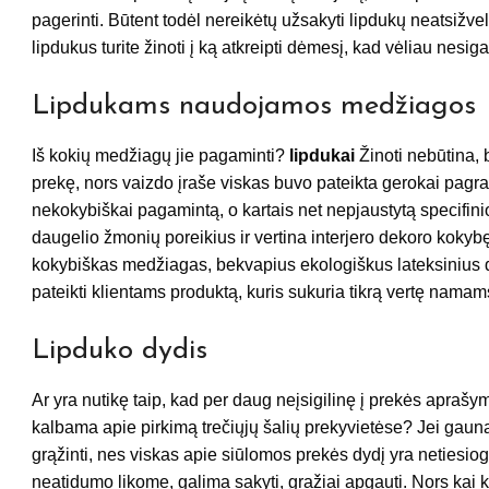
pagerinti. Būtent todėl nereikėtų užsakyti lipdukų neatsižve
lipdukus turite žinoti į ką atkreipti dėmesį, kad vėliau nesig
Lipdukams naudojamos medžiagos
Iš kokių medžiagų jie pagaminti?
lipdukai
Žinoti nebūtina,
prekę, nors vaizdo įraše viskas buvo pateikta gerokai pagr
nekokybiškai pagamintą, o kartais net nepjaustytą specifin
daugelio žmonių poreikius ir vertina interjero dekoro kokyb
kokybiškas medžiagas, bekvapius ekologiškus lateksinius 
pateikti klientams produktą, kuris sukuria tikrą vertę namam
Lipduko dydis
Ar yra nutikę taip, kad per daug neįsigilinę į prekės aprašy
kalbama apie pirkimą trečiųjų šalių prekyvietėse? Jei gaun
grąžinti, nes viskas apie siūlomos prekės dydį yra netiesiog
neatidumo likome, galima sakyti, gražiai apgauti. Nors kai k