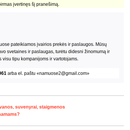
pirmas įvertinęs šį pranešimą.
riuose pateikiamos įvairios prekės ir paslaugos. Mūsų
avo svetaines ir paslaugas, turėtu didesni žinomumą ir
 visu tipu kompanijoms ir vartotojams.
961
arba el. paštu «namuose2@gmail.com»
ovanos, suvenyrai, staigmenos
o namams?