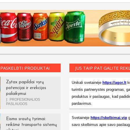
 PASKELBTI PRODUKTAI
JUS TAIP PAT GALITE RE
Zytax papildai vyrų
Unikali svetainėje
https://agor.lt
ku
potencijai ir erekcijos
turintis partnerystės programas, ga
palaikymui
produktus ir paslaugas, kad padidi
Į:
PROFESIONALIOS
pardavimus.
PASLAUGOS
Svetainėje
https://skelbimai.vip
g
Eismo srautų tyrimai:
savo skelbimus apie savo paslauga
reikšmė transporto sistemų