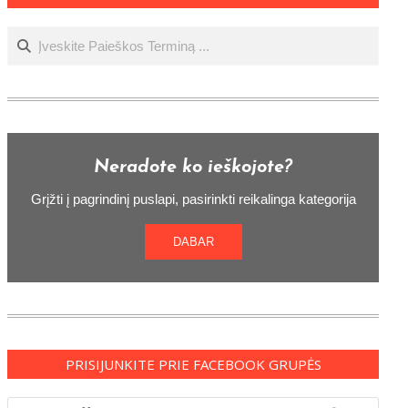
Ieškoti
Neradote ko ieškojote?
Grįžti į pagrindinį puslapi, pasirinkti reikalinga kategorija
DABAR
PRISIJUNKITE PRIE FACEBOOK GRUPĖS