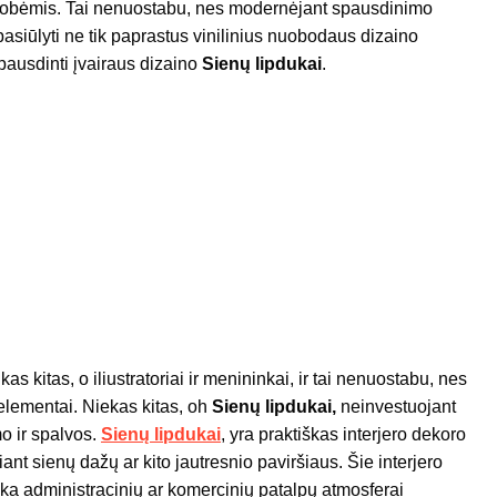
todrobėmis. Tai nenuostabu, nes modernėjant spausdinimo
asiūlyti ne tik paprastus vinilinius nuobodaus dizaino
pausdinti įvairaus dizaino
Sienų lipdukai
.
s kitas, o iliustratoriai ir menininkai, ir tai nenuostabu, nes
elementai. Niekas kitas, oh
Sienų lipdukai,
neinvestuojant
mo ir spalvos.
Sienų lipdukai
, yra praktiškas interjero dekoro
nt sienų dažų ar kito jautresnio paviršiaus. Šie interjero
i tinka administracinių ar komercinių patalpų atmosferai