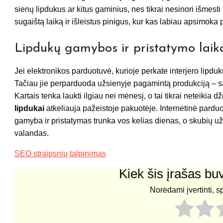
sienų lipdukus ar kitus gaminius, nes tikrai nesinori išmesti
sugaištą laiką ir išleistus pinigus, kur kas labiau apsimoka 
Lipdukų gamybos ir pristatymo laik
Jei elektronikos parduotuvė, kurioje perkate interjero lipduk
Tačiau jie perparduoda užsienyje pagamintą produkciją – sav
Kartais tenka laukti ilgiau nei mėnesį, o tai tikrai neteikia 
lipdukai
atkeliauja pažeistoje pakuotėje. Internetinė pardu
gamyba ir pristatymas trunka vos kelias dienas, o skubių 
valandas.
SEO straipsnių talpinimas
Kiek šis įrašas b
Norėdami įvertinti, s