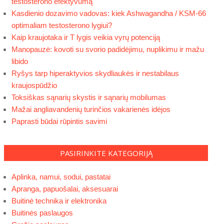
testosterono efektyvumą
Kasdienio dozavimo vadovas: kiek Ashwagandha / KSM-66
optimaliam testosterono lygiui?
Kaip kraujotaka ir T lygis veikia vyrų potenciją
Manopauzė: kovoti su svorio padidėjimu, nuplikimu ir mažu
libido
Ryšys tarp hiperaktyvios skydliaukės ir nestabilaus
kraujospūdžio
Toksiškas sąnarių skystis ir sąnarių mobilumas
Mažai angliavandenių turinčios vakarienės idėjos
Paprasti būdai rūpintis savimi
PASIRINKITE KATEGORIJĄ
Aplinka, namui, sodui, pastatai
Apranga, papuošalai, aksesuarai
Buitinė technika ir elektronika
Buitinės paslaugos