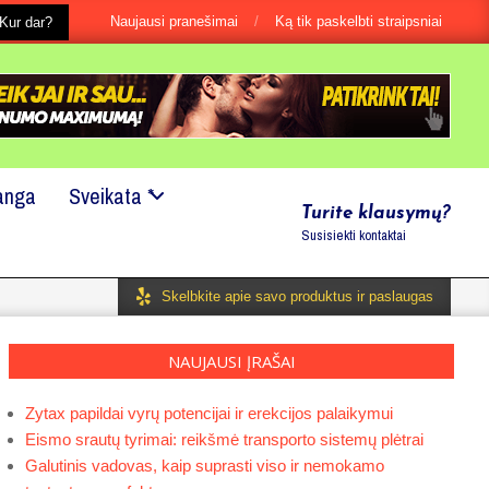
Naujausi pranešimai
Ką tik paskelbti straipsniai
s, net jei tai būtu ir labai maža smulkmena?
Kur dar?
Mes mielai padės
anga
Sveikata *
Turite klausymų?
Susisiekti kontaktai
Skelbkite apie savo produktus ir paslaugas
NAUJAUSI ĮRAŠAI
Zytax papildai vyrų potencijai ir erekcijos palaikymui
Eismo srautų tyrimai: reikšmė transporto sistemų plėtrai
Galutinis vadovas, kaip suprasti viso ir nemokamo