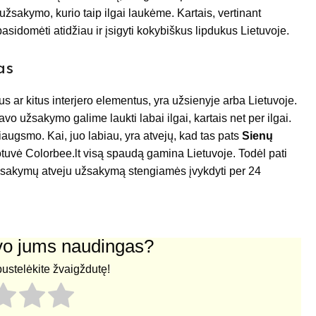
 užsakymo, kurio taip ilgai laukėme. Kartais, vertinant
pasidomėti atidžiau ir įsigyti kokybiškus lipdukus Lietuvoje.
as
us ar kitus interjero elementus, yra užsienyje arba Lietuvoje.
o užsakymo galime laukti labai ilgai, kartais net per ilgai.
džiaugsmo. Kai, juo labiau, yra atvejų, kad tas pats
Sienų
otuvė Colorbee.lt visą spaudą gamina Lietuvoje. Todėl pati
užsakymų atveju užsakymą stengiamės įvykdyti per 24
uvo jums naudingas?
pustelėkite žvaigždutę!