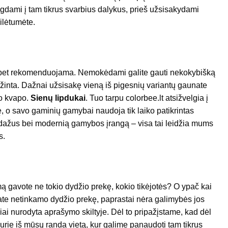
lgdami į tam tikrus svarbius dalykus, prieš užsisakydami
ailėtumėte.
 bet rekomenduojama. Nemokėdami galite gauti nekokybišką
ažinta. Dažnai užsisakę vieną iš pigesnių variantų gaunate
io kvapo.
Sienų lipdukai
. Tuo tarpu colorbee.lt atsižvelgia į
ę, o savo gaminių gamybai naudoja tik laiko patikrintas
dažus bei modernią gamybos įrangą – visa tai leidžia mums
s.
mą gavote ne tokio dydžio prekę, kokio tikėjotės? O ypač kai
ate netinkamo dydžio prekę, paprastai nėra galimybės jos
iai nurodyta aprašymo skiltyje. Dėl to pripažįstame, kad dėl
urie iš mūsų randa vietą, kur galime panaudoti tam tikrus