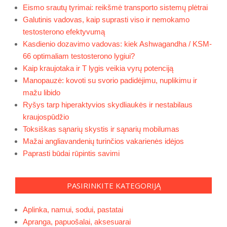
Eismo srautų tyrimai: reikšmė transporto sistemų plėtrai
Galutinis vadovas, kaip suprasti viso ir nemokamo
testosterono efektyvumą
Kasdienio dozavimo vadovas: kiek Ashwagandha / KSM-
66 optimaliam testosterono lygiui?
Kaip kraujotaka ir T lygis veikia vyrų potenciją
Manopauzė: kovoti su svorio padidėjimu, nuplikimu ir
mažu libido
Ryšys tarp hiperaktyvios skydliaukės ir nestabilaus
kraujospūdžio
Toksiškas sąnarių skystis ir sąnarių mobilumas
Mažai angliavandenių turinčios vakarienės idėjos
Paprasti būdai rūpintis savimi
PASIRINKITE KATEGORIJĄ
Aplinka, namui, sodui, pastatai
Apranga, papuošalai, aksesuarai