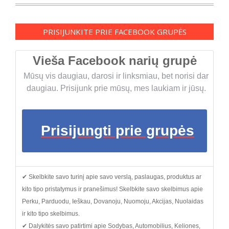
PRISIJUNKITE PRIE FACEBOOK GRUPĖS
Vieša Facebook narių grupė
Mūsų vis daugiau, darosi ir linksmiau, bet norisi dar
daugiau. Prisijunk prie mūsų, mes laukiam ir jūsų.
Prisijungti prie grupės
✔ Skelbkite savo turinį apie savo verslą, paslaugas, produktus ar
kito tipo pristatymus ir pranešimus! Skelbkite savo skelbimus apie
Perku, Parduodu, Ieškau, Dovanoju, Nuomoju, Akcijas, Nuolaidas
ir kito tipo skelbimus.
✔ Dalykitės savo patirtimi apie Sodybas, Automobilius, Keliones,