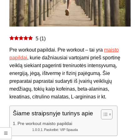
5
(
1
)
Pre workout papildai. Pre workout – tai yra
maisto
papildai
, kurie dažniausiai vartojami prieš sportinę
veiklą siekiant pagerinti treniruotės intensyvumą,
energiją, jėgą, ištvermę ir fizinį pajėgumą. Šie
preparatai paprastai sudaryti iš įvairių veikliųjų
medžiagų, tokių kaip kofeinas, beta-alaninas,
kreatinas, citrulino malatas, L-argininas ir kt.
Šiame straipsnyje turinys apie
Pre workout maisto papildai
Paskelbė: VIP Spauda