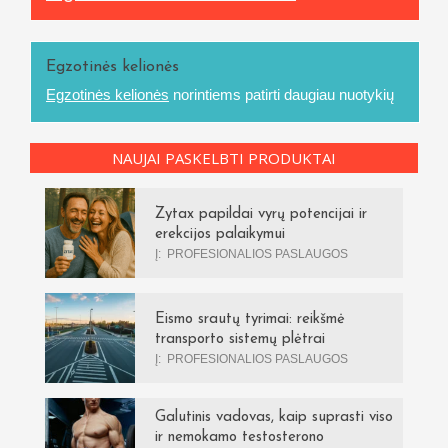
Egzotinės kelionės
Egzotinės kelionės
norintiems patirti daugiau nuotykių
NAUJAI PASKELBTI PRODUKTAI
Zytax papildai vyrų potencijai ir
erekcijos palaikymui
Į:
PROFESIONALIOS PASLAUGOS
Eismo srautų tyrimai: reikšmė
transporto sistemų plėtrai
Į:
PROFESIONALIOS PASLAUGOS
Galutinis vadovas, kaip suprasti viso
ir nemokamo testosterono