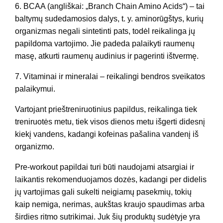
6. BCAA (angliškai: „Branch Chain Amino Acids“) – tai
baltymų sudedamosios dalys, t. y. aminorūgštys, kurių
organizmas negali sintetinti pats, todėl reikalinga jų
papildoma vartojimo. Jie padeda palaikyti raumenų
masę, atkurti raumenų audinius ir pagerinti ištvermę.
7. Vitaminai ir mineralai – reikalingi bendros sveikatos
palaikymui.
Vartojant prieštreniruotinius papildus, reikalinga tiek
treniruotės metu, tiek visos dienos metu išgerti didesnį
kiekį vandens, kadangi kofeinas pašalina vandenį iš
organizmo.
Pre-workout papildai turi būti naudojami atsargiai ir
laikantis rekomenduojamos dozės, kadangi per didelis
jų vartojimas gali sukelti neigiamų pasekmių, tokių
kaip nemiga, nerimas, aukštas kraujo spaudimas arba
širdies ritmo sutrikimai. Juk šių produktų sudėtyje yra