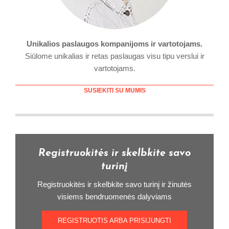
Unikalios paslaugos kompanijoms ir vartotojams.
Siūlome unikalias ir retas paslaugas visu tipu verslui ir
vartotojams.
SUSIEKITI SU MUMIS
Registruokitės ir skelbkite savo
turinį
Registruokitės ir skelbkite savo turinį ir žinutės
visiems bendruomenės dalyviams
REGISTRUOTIS ARBA PRISIJUNGTI