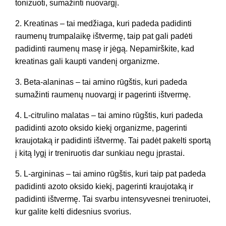
tonizuoti, sumažinti nuovargį.
2. Kreatinas – tai medžiaga, kuri padeda padidinti
raumenų trumpalaikę ištvermę, taip pat gali padėti
padidinti raumenų masę ir jėgą. Nepamirškite, kad
kreatinas gali kaupti vandenį organizme.
3. Beta-alaninas – tai amino rūgštis, kuri padeda
sumažinti raumenų nuovargį ir pagerinti ištvermę.
4. L-citrulino malatas – tai amino rūgštis, kuri padeda
padidinti azoto oksido kiekį organizme, pagerinti
kraujotaką ir padidinti ištvermę. Tai padėt pakelti sportą
į kitą lygį ir treniruotis dar sunkiau negu įprastai.
5. L-argininas – tai amino rūgštis, kuri taip pat padeda
padidinti azoto oksido kiekį, pagerinti kraujotaką ir
padidinti ištvermę. Tai svarbu intensyvesnei treniruotei,
kur galite kelti didesnius svorius.