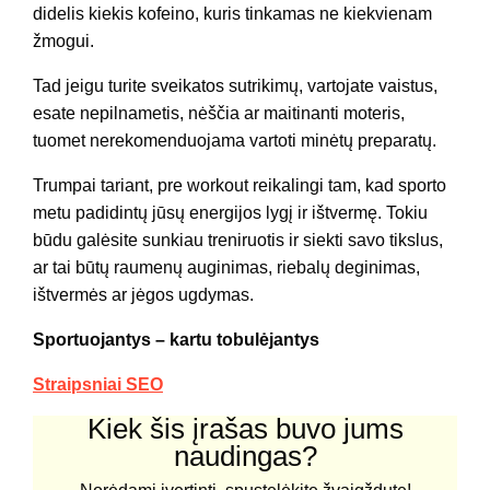
didelis kiekis kofeino, kuris tinkamas ne kiekvienam
žmogui.
Tad jeigu turite sveikatos sutrikimų, vartojate vaistus,
esate nepilnametis, nėščia ar maitinanti moteris,
tuomet nerekomenduojama vartoti minėtų preparatų.
Trumpai tariant, pre workout reikalingi tam, kad sporto
metu padidintų jūsų energijos lygį ir ištvermę. Tokiu
būdu galėsite sunkiau treniruotis ir siekti savo tikslus,
ar tai būtų raumenų auginimas, riebalų deginimas,
ištvermės ar jėgos ugdymas.
Sportuojantys – kartu tobulėjantys
Straipsniai SEO
Kiek šis įrašas buvo jums
naudingas?