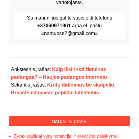
vartotojams.
Su manimi jus galite susisiekti telefonu
+37060971961
arba el. paštu
«namuose2@gmail.com»
2024-
07-
Ankstesnis įrašas:
Kaip išsirinkti žiemines
19
padangas? – Naujos padangos internetu
Sekantis įrašas:
Krutų didinimas be skalpelio.
BreastFast maisto papildai tabletėmis
NAUJAUSI ĮRAŠAI
Zytax papildai vyrų potencijai ir erekcijos palaikymui