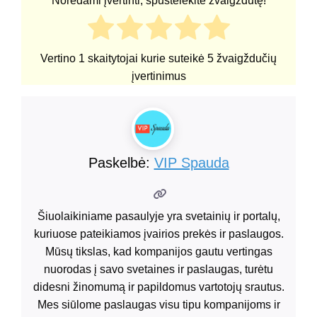
Norėdami įvertinti, spustelėkite žvaigždutę!
Vertino
1
skaitytojai kurie suteikė
5
žvaigždučių
įvertinimus
Paskelbė:
VIP Spauda
Šiuolaikiniame pasaulyje yra svetainių ir portalų,
kuriuose pateikiamos įvairios prekės ir paslaugos.
Mūsų tikslas, kad kompanijos gautu vertingas
nuorodas į savo svetaines ir paslaugas, turėtu
didesni žinomumą ir papildomus vartotojų srautus.
Mes siūlome paslaugas visu tipu kompanijoms ir