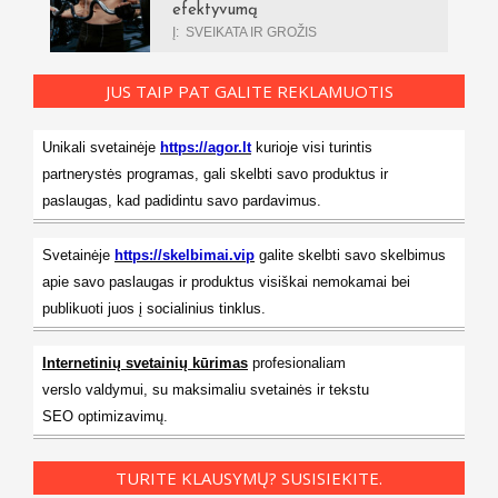
efektyvumą
Į:
SVEIKATA IR GROŽIS
JUS TAIP PAT GALITE REKLAMUOTIS
Unikali svetainėje
https://agor.lt
kurioje visi turintis
partnerystės programas, gali skelbti savo produktus ir
paslaugas, kad padidintu savo pardavimus.
Svetainėje
https://skelbimai.vip
galite skelbti savo skelbimus
apie savo paslaugas ir produktus visiškai nemokamai bei
publikuoti juos į socialinius tinklus.
Internetinių svetainių kūrimas
profesionaliam
verslo valdymui, su maksimaliu svetainės ir tekstu
SEO optimizavimų.
TURITE KLAUSYMŲ? SUSISIEKITE.